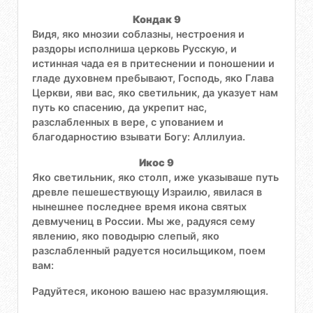
Кондак 9
Видя, яко мнозии соблазны, нестроения и
раздоры исполниша церковь Русскую, и
истинная чада ея в притеснении и поношении и
гладе духовнем пребывают, Господь, яко Глава
Церкви, яви вас, яко светильник, да указует нам
путь ко спасению, да укрепит нас,
разслабленных в вере, с упованием и
благодарностию взывати Богу: Аллилуиа.
Икос 9
Яко светильник, яко столп, иже указываше путь
древле пешешествующу Израилю, явилася в
нынешнее последнее время икона святых
девмучениц в России. Мы же, радуяся сему
явлению, яко поводырю слепый, яко
разслабленный радуется носильщиком, поем
вам:
Радуйтеся, иконою вашею нас вразумляющия.