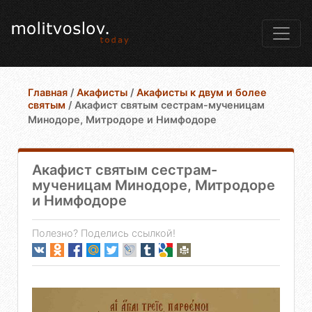
Главная
/
Акафисты
/
Акафисты к двум и более
святым
/
Акафист святым сестрам-мученицам
Минодоре, Митродоре и Нимфодоре
Акафист святым сестрам-
мученицам Минодоре, Митродоре
и Нимфодоре
Полезно? Поделись ссылкой!