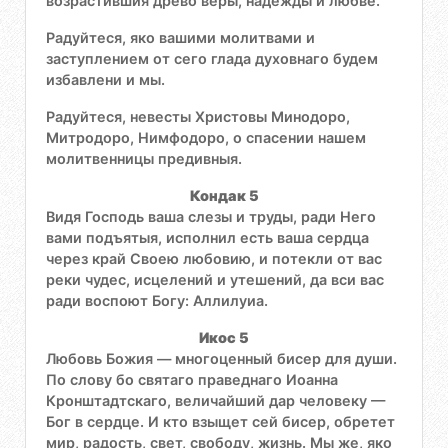
возрастившия древо веры, надежды и любве.
Радуйтеся, яко вашими молитвами и
заступлением от сего глада духовнаго будем
избавлени и мы.
Радуйтеся, невесты Христовы Минодоро,
Митродоро, Нимфодоро, о спасении нашем
молитвенницы предивныя.
Кондак 5
Видя Господь ваша слезы и труды, ради Него
вами подъятыя, исполнил есть ваша сердца
через край Своею любовию, и потекли от вас
реки чудес, исцелений и утешений, да вси вас
ради воспоют Богу: Аллилуиа.
Икос 5
Любовь Божия — многоценный бисер для души.
По слову бо святаго праведнаго Иоанна
Кронштадтскаго, величайший дар человеку —
Бог в сердце. И кто взыщет сей бисер, обретет
мир, радость, свет, свободу, жизнь. Мы же, яко