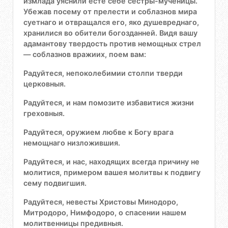
измлада уяснили есте себе сестры-мученицы.
Убежав посему от прелести и соблазнов мира
суетнаго и отвращался его, яко душевреднаго,
хранилися во обители богозданней. Видя вашу
адамантову твердость против немощных стрел
— соблазнов вражиих, поем вам:
Радуйтеся, непоколебимии столпи тверди
церковныя.
Радуйтеся, и нам помозите избавитися жизни
греховныя.
Радуйтеся, оружием любве к Богу врага
немощнаго низложившия.
Радуйтеся, и нас, находящих всегда причину не
молитися, примером вашея молитвы к подвигу
сему подвигшия.
Радуйтеся, невесты Христовы Минодоро,
Митродоро, Нимфодоро, о спасении нашем
молитвенницы предивныя.