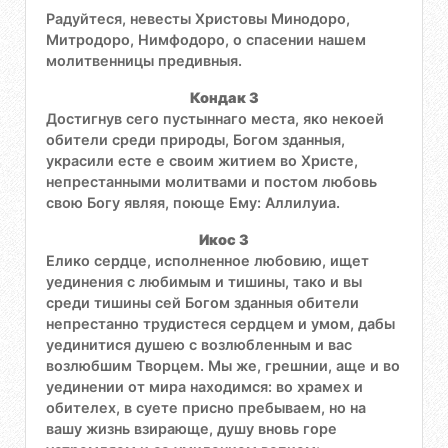
Радуйтеся, невесты Христовы Минодоро,
Митродоро, Нимфодоро, о спасении нашем
молитвенницы предивныя.
Кондак 3
Достигнув сего пустыннаго места, яко некоей
обители среди природы, Богом зданныя,
украсили есте е своим житием во Христе,
непрестанными молитвами и постом любовь
свою Богу являя, поюще Ему: Аллилуиа.
Икос 3
Елико сердце, исполненное любовию, ищет
уединения с любимым и тишины, тако и вы
среди тишины сей Богом зданныя обители
непрестанно трудистеся сердцем и умом, дабы
уединитися душею с возлюбленным и вас
возлюбшим Творцем. Мы же, грешнии, аще и во
уединении от мира находимся: во храмех и
обителех, в суете присно пребываем, но на
вашу жизнь взирающе, душу вновь горе