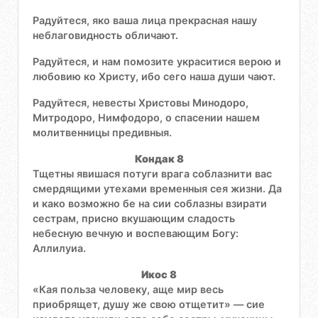
Радуйтеся, яко ваша лица прекрасная нашу
неблаговидность обличают.
Радуйтеся, и нам помозите украситися верою и
любовию ко Христу, ибо сего наша души чают.
Радуйтеся, невесты Христовы Минодоро,
Митродоро, Нимфодоро, о спасении нашем
молитвенницы предивныя.
Кондак 8
Тщетны явишася потуги врага соблазнити вас
смердящими утехами временныя сея жизни. Да
и како возможно бе на сии соблазны взирати
сестрам, присно вкушающим сладость
небесную вечную и воспевающим Богу:
Аллилуиа.
Икос 8
«Кая польза человеку, аще мир весь
приобрящет, душу же свою отщетит» — сие