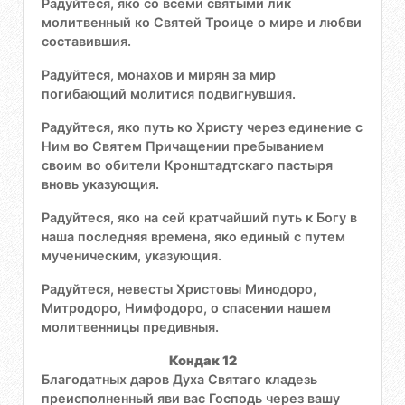
Радуйтеся, яко со всеми святыми лик
молитвенный ко Святей Троице о мире и любви
составившия.
Радуйтеся, монахов и мирян за мир
погибающий молитися подвигнувшия.
Радуйтеся, яко путь ко Христу через единение с
Ним во Святем Причащении пребыванием
своим во обители Кронштадтскаго пастыря
вновь указующия.
Радуйтеся, яко на сей кратчайший путь к Богу в
наша последняя времена, яко единый с путем
мученическим, указующия.
Радуйтеся, невесты Христовы Минодоро,
Митродоро, Нимфодоро, о спасении нашем
молитвенницы предивныя.
Кондак 12
Благодатных даров Духа Святаго кладезь
преисполненный яви вас Господь через вашу