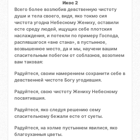
Икос 2
Всего более возлюбив девственную чистоту
души и тела своего, видя, яко токмо сия
чистота угодна Небесному Жениху, оставили
есте среду людей, ищущих себе плотския
наслаждения, и потекли по примеру Господа,
распявшагося «вне стана», в пустынное,
возвышенное место, да и мы, научени вашим
спасительным побегом от соблазнов, возопием
вам таковая:
Радуйтеся, своим намерением сохранити себе в
девственней чистоте Богу угодившия.
Радуйтеся, свою чистоту Жениху Небесному
посвятившия.
Радуйтеся, яко следуя решению сему
спасительному бежали есте от суеты.
Радуйтеся, на холме пустыннем явилися, яко
благоуханныя цветы.