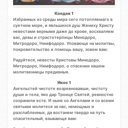
Кондак 1
Избранных из среды мира сего потопляемаго в
суетном море, и явльшихся душ Жениху Христу
невестами верными даже до крове, восхваляем
вас, девы и страстотерпицы Минодоро,
Митродоро, Нимфодоро. Уповающе на молитвы,
покровительство и помощь вашу, зовем вам:
Радуйтеся, невесты Христовы Минодоро,
Митродоро, Нимфодоро, о спасении нашем
молитвенницы предивныя.
Икос 1
Ангельстей чистоте возревновавши, чистоту
души и тела, яко дар Троице Святей, ревностно
сохранили есте. И ныне со Ангелами и со всеми
святыми молитеся за нас, немощных и
разслабленных, да востанем твердо на путь
спасительный, взывающе вам: