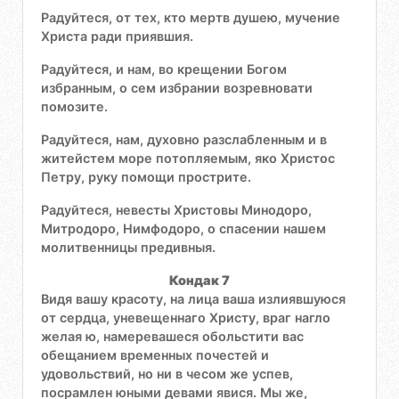
Радуйтеся, от тех, кто мертв душею, мучение
Христа ради приявшия.
Радуйтеся, и нам, во крещении Богом
избранным, о сем избрании возревновати
помозите.
Радуйтеся, нам, духовно разслабленным и в
житейстем море потопляемым, яко Христос
Петру, руку помощи прострите.
Радуйтеся, невесты Христовы Минодоро,
Митродоро, Нимфодоро, о спасении нашем
молитвенницы предивныя.
Кондак 7
Видя вашу красоту, на лица ваша излиявшуюся
от сердца, уневещеннаго Христу, враг нагло
желая ю, намеревашеся обольстити вас
обещанием временных почестей и
удовольствий, но ни в чесом же успев,
посрамлен юными девами явися. Мы же,