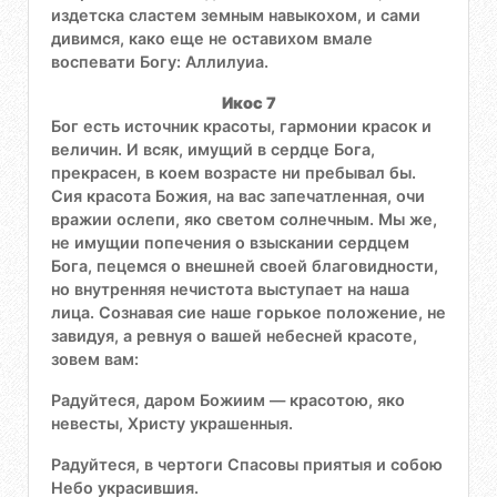
издетска сластем земным навыкохом, и сами
дивимся, како еще не оставихом вмале
воспевати Богу: Аллилуиа.
Икос 7
Бог есть источник красоты, гармонии красок и
величин. И всяк, имущий в сердце Бога,
прекрасен, в коем возрасте ни пребывал бы.
Сия красота Божия, на вас запечатленная, очи
вражии ослепи, яко светом солнечным. Мы же,
не имущии попечения о взыскании сердцем
Бога, пецемся о внешней своей благовидности,
но внутренняя нечистота выступает на наша
лица. Сознавая сие наше горькое положение, не
завидуя, а ревнуя о вашей небесней красоте,
зовем вам:
Радуйтеся, даром Божиим — красотою, яко
невесты, Христу украшенныя.
Радуйтеся, в чертоги Спасовы приятыя и собою
Небо украсившия.