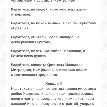
устремляем и со умилением вопием:
Радуйтеся, не людей, а суетность их жизни
отвергшия.
Радуйтеся, не покой земный, а любовь Христову
обретшия.
Радуйтеся, обитель, Богом зданную, не
осквернившия суетою.
Радуйтеся, не земную любовь искавшии, а
Божию всею душею.
Радуйтеся, невесты Христовы Минодоро,
Митродоро, Нимфодоро, о спасении нашем
молитвенницы предивныя.
Кондак 4
Издетска приявшия во святем крещении семена
любве Христовы и сохранившия землю сердца
своего чисту, не засорену тернием похотливых
желаний и не опалену зноем страстей, усердно