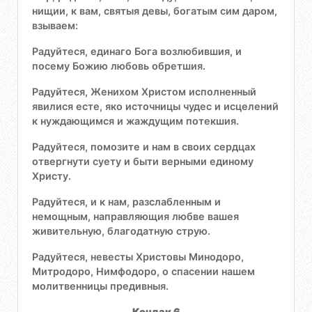
нищии, к вам, святыя девы, богатым сим даром,
взываем:
Радуйтеся, единаго Бога возлюбившия, и
посему Божию любовь обретшия.
Радуйтеся, Женихом Христом исполненный
явилися есте, яко источницы чудес и исцелений
к нуждающимся и жаждущим потекшия.
Радуйтеся, помозите и нам в своих сердцах
отвергнути суету и быти верными единому
Христу.
Радуйтеся, и к нам, разслабленным и
немощным, направляющия любве вашея
живительную, благодатную струю.
Радуйтеся, невесты Христовы Минодоро,
Митродоро, Нимфодоро, о спасении нашем
молитвенницы предивныя.
Кондак 6