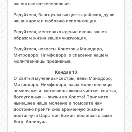
вашея нас возвеселившия.
Радуйтеся, благоуханныя цветы райския, души
наша миром и любовию исполняющая.
Радуйтеся, местонахождение иконы вашея
образом жизни вашея указующия.
Радуйтеся, невесты Христовы Минодоро,
Митродоро, Нимфодоро, о спасении нашем
молитвенницы предивныя.
Кондак 13
О, святыя мученицы-сестры, девы Минодоро,
Митродоро, Нимфодоро, наша молитвенницы
немолчныя и наставницы жизни чистыя, святыя,
богоугодныя — жизни во Христе! Приимите
нынешнее наше моление и помозите нам
достойно прейти сию временную жизнь и
достигнути Царствия Божия, воспевая с вами
Богу: Аллилуиа.