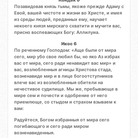
Позавидовав князь тьмы, якоже прежде Адаму с
Евой, вашей чистоте и жизни во Христе, и имея
из среды людей, преданных ему, научает
некоего князя мирскаго схватити и мучити вас,
присно воспевающих Богу: Аллилуиа.
Икос 6
По реченному Господом: «Аще были от мира
сего, мир убо свое любил бы, но яко Аз избрах
вас от мира, сего ради ненавидит вас мир» и
вас, возлюбленныя агницы Христова стада,
возненавиде мир и в лице богоотступников
влече вас из возлюбленныя обители на
нечестивое судилище. Мы же, пребывающе в
мире сем и почести и одобрение от него
приемлюще, со стыдом и страхом взываем к
вам:
Радуйтеся, Богом избранныя от мира сего
погибающаго и сего ради миром
возненавиденныя.