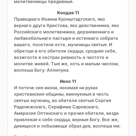
молитвенницы предивныя.
Кондак 11
Праведнаго Иоанна Кронштадтскаго, яко
вернаго друга Христова, яко девственника, яко
Российскаго молитвенника, дерзновеннаго и
любвеобильнаго пастыря и истиннаго собрата
вашего, посетили есте, мученицы святыя. И
обретши в его обители сердца, сродная себе,
возжгосте в сестрах ревность о чистоте и
молитве живей. Тыя же, хоть и малым числом,
воспеша Богу: Аллилуиа.
Икос 11
И потече сия икона, носимая на руках
христианския общины, именуемыя в честь
святых мучениц, во обители святыя Сергия
Радонежскаго, Серафима Саровскаго,
Амвросия Оптинскаго и прочия обители, везде
привлекая к себе сердца, верныя Богу. Все же,
дивящеся и лобызающе образ дев, воспеша им: