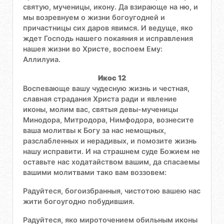
святую, мученицы, икону. Да взирающе на ню, и
мы возревнуем о жизни богоугодней и
причастницы сих даров явимся. И ведуще, яко
ждет Господь нашего покаяния и исправления
нашея жизни во Христе, воспоем Ему:
Аллилуиа.
Икос 12
Воспевающе вашу чудесную жизнь и честная,
славная страдания Христа ради и явление
иконы, молим вас, святыя девы-мученицы
Минодора, Митродора, Нимфодора, вознесите
ваша молитвы к Богу за нас немощных,
разслабленных и нерадивых, и помозите жизнь
нашу исправити. И на страшнем суде Божием не
оставьте нас ходатайством вашим, да спасаемы
вашими молитвами тако вам воззовем:
Радуйтеся, богоизбранныя, чистотою вашею нас
жити богоугодно побудившия.
Радуйтеся, яко мироточением обильным иконы