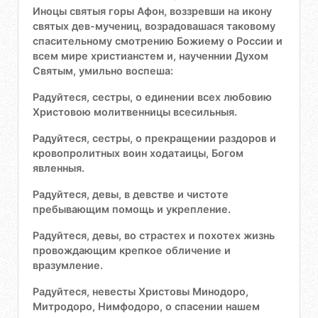
Иноцы святыя горы Афон, воззревши на икону
святых дев-мучениц, возрадовашася таковому
спасительному смотрению Божиему о России и
всем мире христианстем и, наученнии Духом
Святым, умильно воспеша:
Радуйтеся, сестры, о единении всех любовию
Христовою молитвенницы всесильныя.
Радуйтеся, сестры, о прекращении раздоров и
кровопролитных воин ходатаицы, Богом
явленныя.
Радуйтеся, девы, в девстве и чистоте
пребывающим помощь и укрепление.
Радуйтеся, девы, во страстех и похотех жизнь
провождающим крепкое обличение и
вразумление.
Радуйтеся, невесты Христовы Минодоро,
Митродоро, Нимфодоро, о спасении нашем