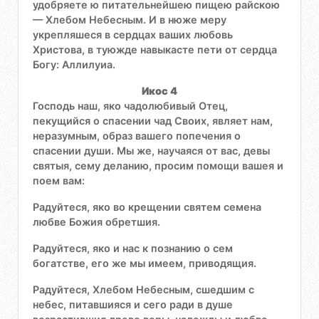
удобряете ю питательнейшею пищею райскою
— Хлебом Небесным. И в нюже меру
укрепляшеся в сердцах ваших любовь
Христова, в туюжде навыкасте пети от сердца
Богу: Аллилуиа.
Икос 4
Господь наш, яко чадолюбивый Отец,
пекущийся о спасении чад Своих, являет нам,
неразумным, образ вашего попечения о
спасении души. Мы же, научаяся от вас, девы
святыя, сему деланию, просим помощи вашея и
поем вам:
Радуйтеся, яко во крещении святем семена
любве Божия обретшия.
Радуйтеся, яко и нас к познанию о сем
богатстве, его же мы имеем, приводящия.
Радуйтеся, Хлебом Небесным, сшедшим с
небес, питавшияся и сего ради в душе