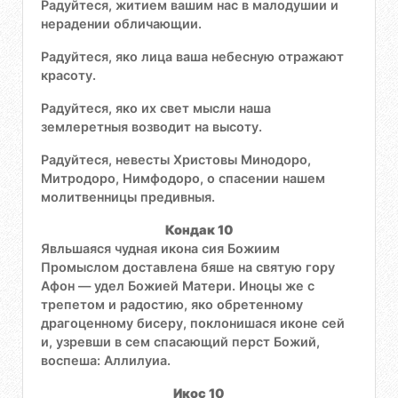
Радуйтеся, житием вашим нас в малодушии и
нерадении обличающии.
Радуйтеся, яко лица ваша небесную отражают
красоту.
Радуйтеся, яко их свет мысли наша
землеретныя возводит на высоту.
Радуйтеся, невесты Христовы Минодоро,
Митродоро, Нимфодоро, о спасении нашем
молитвенницы предивныя.
Кондак 10
Явльшаяся чудная икона сия Божиим
Промыслом доставлена бяше на святую гору
Афон — удел Божией Матери. Иноцы же с
трепетом и радостию, яко обретенному
драгоценному бисеру, поклонишася иконе сей
и, узревши в сем спасающий перст Божий,
воспеша: Аллилуиа.
Икос 10