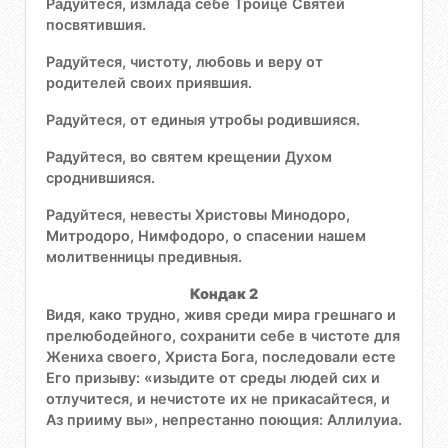
Радуйтеся, измлада себе Троице Святей
посвятившия.
Радуйтеся, чистоту, любовь и веру от
родителей своих приявшия.
Радуйтеся, от единыя утробы родившияся.
Радуйтеся, во святем крещении Духом
сроднившияся.
Радуйтеся, невесты Христовы Минодоро,
Митродоро, Нимфодоро, о спасении нашем
молитвенницы предивныя.
Кондак 2
Видя, како трудно, живя среди мира грешнаго и
прелюбодейного, сохранити себе в чистоте для
Жениха своего, Христа Бога, последовали есте
Его призыву: «изыдите от среды людей сих и
отлучитеся, и нечистоте их не прикасайтеся, и
Аз прииму вы», непрестанно поющия: Аллилуиа.