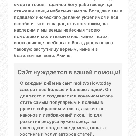
смерти твоея, тщаливо Богу работающи, да
стяжеши венцы небесныя; умоли Бога, да и мы в
подвизех иноческаго делания укрепимся и вся
скорби и тяготы на радость преложим, да
наследим и мы венцы небесныя твоею
помощию и молитвами о нас, чадех твоих,
восхваляюще всеблагаго Бога, даровавшаго
таковую заступницу верным, ныне и в
безконечныя веки. Аминь.
Сайт нуждается в вашей помощи!
С каждым днём на сайт molitvoslov.today
заходит всё больше и больше людей. Он
для этого и создавался: в конечном итоге
стать самым популярным и полным в
рунете собранием молитв, акафистов,
канонов и изображений икон. Но для
развития ресурса нужны средства:
ежегодное продление домена, оплата
хостинга и услуг авторов статей.