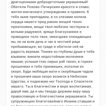
драгоценными добродетельми украшенный!
Обители Псково-Печерския красото и славо;
жития иноческаго утверждение и правило. К
тебе ныне припадаем, и со слезами колена
сердца нашего пред ракою мощей твоих
преклоняем, мощи твоя любезно чествуем и
вельми радуемся, зряще благоуханное и
праведное тело твое, никогдаже покидающее
ны, но на всяк день и час в честней раце
пребывающее, во граде и обители сей на
радость верным. Темже из глубины души к тебе
взываем: внемли недостойным молением
нашым; услыши глас сирых раб твоих, в горких
прошениих к тебе приникших, исполни их
скоро. Буди любящая мати к скорбящым чадом
и прошения наша скоро вознеси в Небесное
Царство, к подножию ног Господа и Спасителя
нашего. Ты в благочестии и вере воспитанная,
даруй нам, да и мы твердо держим веру нашу
православную и благочестием украшаемся. Ты
супружницею благоговейнаго Иоанна ставшая и