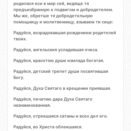
родилася еси в мир сей, ведяще тя
предъизбранную к подвигом и добродетелем.
Мы же, обретше тя добродетельную
помощницу и молитвенницу, взываем ти сице:
Радуйся, возрадовавшая рождением родителей
твоих.
Радуйся, ангельския усладившая очеса.
Радуйся, красотою души измлада богатая.
Радуйся, детский трепет души посвятившая
Богу.
Радуйся, Духа Святаго в крещении приявшая.
Радуйся, печатию дара Духа Святаго
назнаменованная.
Радуйся, отрекшаяся сатаны и всех дел его.
Радуйся, во Христа облекшаяся.