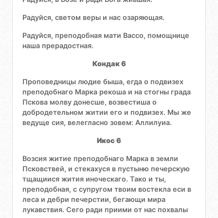
Радуйся, светом веры и нас озаряющая.
Радуйся, преподобная мати Вассо, помощнице
наша прерадостная.
Кондак 6
Проповедницы людие быша, егда о подвизех
преподобнаго Марка рекоша и на стогны града
Пскова молву донесше, возвестиша о
добродетельном житии его и подвизех. Мы же
ведуще сия, велегласно зовем: Аллилуиа.
Икос 6
Возсия житие преподобнаго Марка в земли
Псковствей, и стекахуся в пустыню печерскую
тщащиися жития иноческаго. Тако и ты,
преподобная, с супругом твоим востекла еси в
леса и дебри печерстии, бегающи мира
лукавствия. Сего ради приими от нас похвалы