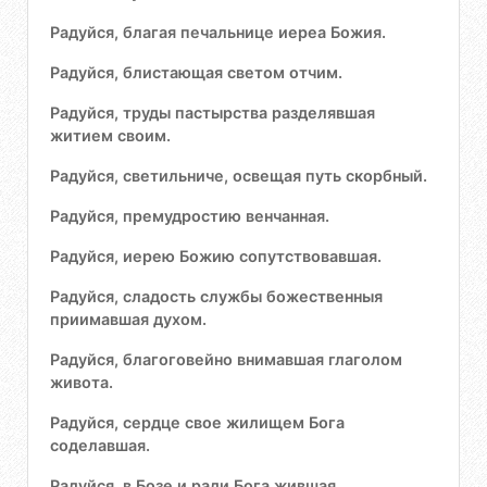
Радуйся, благая печальнице иереа Божия.
Радуйся, блистающая светом отчим.
Радуйся, труды пастырства разделявшая
житием своим.
Радуйся, светильниче, освещая путь скорбный.
Радуйся, премудростию венчанная.
Радуйся, иерею Божию сопутствовавшая.
Радуйся, сладость службы божественныя
приимавшая духом.
Радуйся, благоговейно внимавшая глаголом
живота.
Радуйся, сердце свое жилищем Бога
соделавшая.
Радуйся, в Бозе и ради Бога жившая.