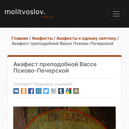
Главная
/
Акафисты
/
Акафисты к одному святому
/
Акафист преподобной Вассе Псково-Печерской
Акафист преподобной Вассе
Псково-Печерской
Полезно? Поделись ссылкой!