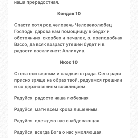
наша прерадостная.
Кондак 10
Спасти хотя род человечь Человеколюбец
Господь, дарова нам помощницу в бедах и
обстояниих, скорбех и печалех, о, преподобная
Вассо, да всяк возраст утешен будет и в
радости воскликнет: Аллилуиа.
Икос 10
Стена еси верным и сладкая отрада. Сего ради
присно зряще на образ твой, радуемся грешнии
и со дерзновением восклицаем:
Радуйся, радосте наша любезная.
Радуйся, мати всем крова лишенным.
Радуйся, одеждею нас снабдевающая.
Радуйся, всегда Бога о нас умоляющая.