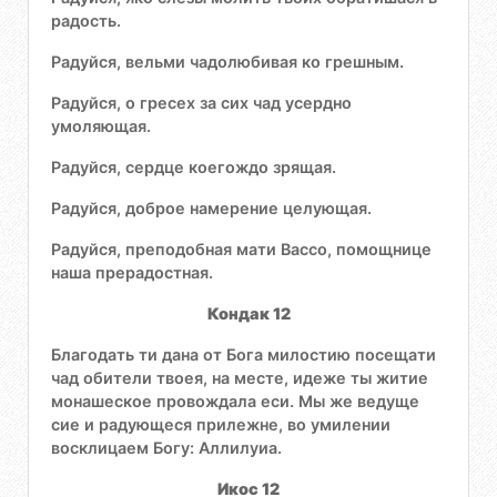
радость.
Радуйся, вельми чадолюбивая ко грешным.
Радуйся, о гресех за сих чад усердно
умоляющая.
Радуйся, сердце коегождо зрящая.
Радуйся, доброе намерение целующая.
Радуйся, преподобная мати Вассо, помощнице
наша прерадостная.
Кондак 12
Благодать ти дана от Бога милостию посещати
чад обители твоея, на месте, идеже ты житие
монашеское провождала еси. Мы же ведуще
сие и радующеся прилежне, во умилении
восклицаем Богу: Аллилуиа.
Икос 12