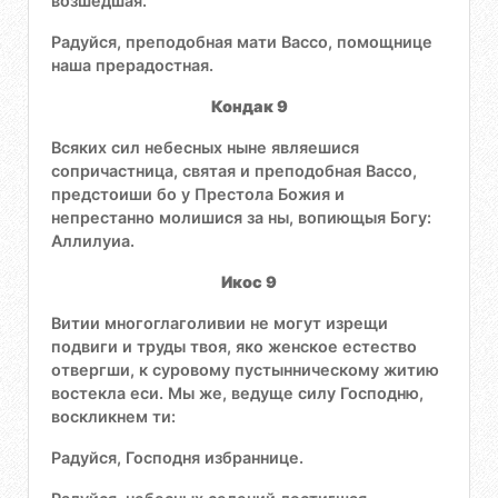
возшедшая.
Радуйся, преподобная мати Вассо, помощнице
наша прерадостная.
Кондак 9
Всяких сил небесных ныне являешися
сопричастница, святая и преподобная Вассо,
предстоиши бо у Престола Божия и
непрестанно молишися за ны, вопиющыя Богу:
Аллилуиа.
Икос 9
Витии многоглаголивии не могут изрещи
подвиги и труды твоя, яко женское естество
отвергши, к суровому пустынническому житию
востекла еси. Мы же, ведуще силу Господню,
воскликнем ти:
Радуйся, Господня избраннице.