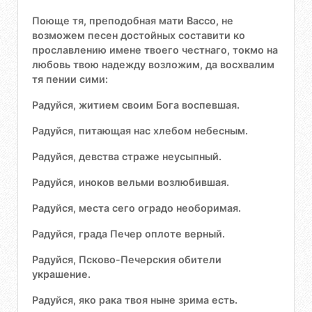
Поюще тя, преподобная мати Вассо, не
возможем песен достойных составити ко
прославлению имене твоего честнаго, токмо на
любовь твою надежду возложим, да восхвалим
тя пении сими:
Радуйся, житием своим Бога воспевшая.
Радуйся, питающая нас хлебом небесным.
Радуйся, девства страже неусыпный.
Радуйся, иноков вельми возлюбившая.
Радуйся, места сего оградо необоримая.
Радуйся, града Печер оплоте верный.
Радуйся, Псково-Печерския обители
украшение.
Радуйся, яко рака твоя ныне зрима есть.