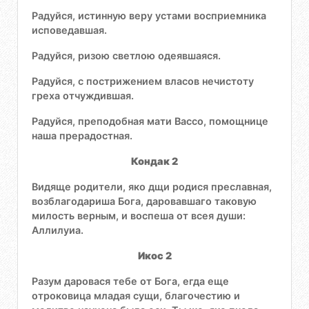
Радуйся, истинную веру устами восприемника
исповедавшая.
Радуйся, ризою светлою одеявшаяся.
Радуйся, с пострижением власов нечистоту
греха отчуждившая.
Радуйся, преподобная мати Вассо, помощнице
наша прерадостная.
Кондак 2
Видяще родители, яко дщи родися преславная,
возблагодариша Бога, даровавшаго таковую
милость верным, и воспеша от всея души:
Аллилуиа.
Икос 2
Разум даровася тебе от Бога, егда еще
отроковица младая сущи, благочестию и