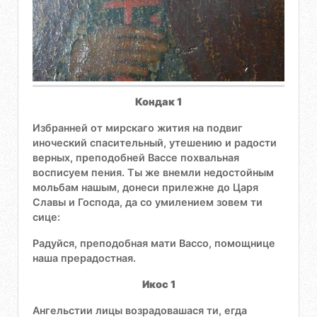
Кондак 1
Избранней от мирскаго жития на подвиг
иноческий спасительный, утешению и радости
верных, преподобней Вассе похвальная
восписуем пения. Ты же внемли недостойным
мольбам нашым, донеси прилежне до Царя
Славы и Господа, да со умилением зовем ти
сице:
Радуйся, преподобная мати Вассо, помощнице
наша прерадостная.
Икос 1
Ангельстии лицы возрадовашася ти, егда