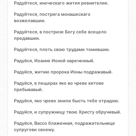
Радуйтеся, иноческаго жития ревнителие.
Радуйтеся, пострига монашескаго
возжелавшии.
Радуйтеся, в постризе Богу себе всецело
предавшии.
Радуйтеся, плоть свою трудами томившии.
Радуйся, Иоанне Ионой нареченный.
Радуйся, житию пророка Ионы подражавый.
Радуйся, в пещерах яко во чреве китове
пребывавый.
Радуйся, яко чрево земли бысть тебе отрадою.
Радуйся, и супружницу твою Христу обручивый.
Радуйся, Вассо блаженная, подражательнице
супругови своему.