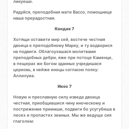
ликуеши.
Радуйся, преподобная мати Вассо, помощнице
наша прерадостная.
Кондак 7
Хотящи оставити мир сей, востече честная
двоица к преподобному Марку, и ту водворися
на подвиги. Облагоухашася молитвами
преподобных дебри, яже при потоце Каменце,
в пещерах же Богом зданных учредишася
церковь, в нейже иноцы согласно пояху:
Аллилуиа.
Икос 7
Новую и преславную силу изведа двоица
честная, приобщившися чину иноческому и
пострижение приимши, подвиги бо усугубиша в
лесех и пропастех земных. Мы же ведуще сия
глаголем: