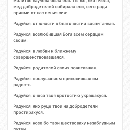
молитве научена была еси. Ты же, яко пчела,
мед добродетелей собирала еси, сего ради
приими от нас пения сия:
Радуйся, от юности в благочестии воспитанная.
Радуйся, возлюбившая Бога всем сердцем
своим.
Радуйся, в любви к ближнему
совершенствовавшаяся.
Радуйся, родителей своих почитавшая.
Радуйся, послушанием приносившая им
радость.
Радуйся, очеса твоя кротостию украшахуся.
Радуйся, яко руце твои на добродетели
простирахуся.
Радуйся, нозе бо твои шествоваху незаблудным
путем.