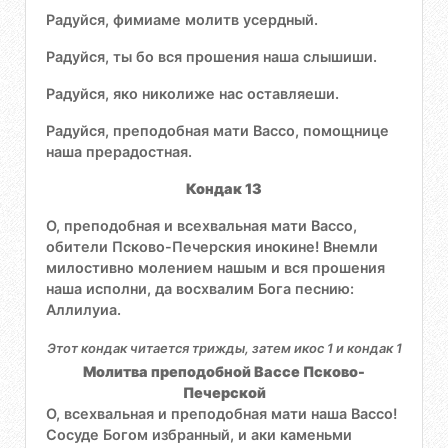
Радуйся, фимиаме молитв усердный.
Радуйся, ты бо вся прошения наша слышиши.
Радуйся, яко николиже нас оставляеши.
Радуйся, преподобная мати Вассо, помощнице
наша прерадостная.
Кондак 13
О, преподобная и всехвальная мати Вассо,
обители Псково-Печерския инокине! Внемли
милостивно молением нашым и вся прошения
наша исполни, да восхвалим Бога песнию:
Аллилуиа.
Этот кондак читается трижды, затем икос 1 и кондак 1
Молитва преподобной Вассе Псково-
Печерской
О, всехвальная и преподобная мати наша Вассо!
Сосуде Богом избранный, и аки каменьми