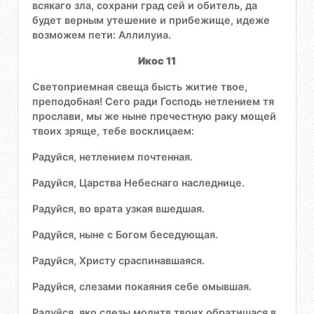
всякаго зла, сохрани град сей и обитель, да
будет верным утешение и прибежище, идеже
возможем пети: Аллилуиа.
Икос 11
Светоприемная свеща бысть житие твое,
преподобная! Сего ради Господь нетлением тя
прослави, мы же ныне пречестную раку мощей
твоих зряще, тебе восклицаем:
Радуйся, нетлением почтенная.
Радуйся, Царства Небеснаго наследнице.
Радуйся, во врата узкая вшедшая.
Радуйся, ныне с Богом беседующая.
Радуйся, Христу сраспинавшаяся.
Радуйся, слезами покаяния себе омывшая.
Радуйся, яко слезы молитв твоих обратишася в