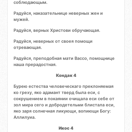
соблюдающым.
Радуйся, наказательнице неверных жен и
мужей.
Радуйся, верных Христови обручающая.
Радуйся, неверных от своея помощи
отревающая.
Радуйся, преподобная мати Вассо, помощнице
наша прерадостная.
Кондак 4
Бурею естества человеческаго преклоняемая
ко греху, яко адамант тверд была еси, с
сокрушением в покаянии очищала еси себе от
зол мира сего и добродетельми блистала еси,
яко заря солнечная ликующи, вопиющи Богу:
Аллилуиа.
Икос 4