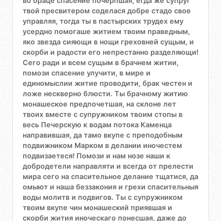
во браце спасение почерпшая, егда же супруг
твой пресвитером соделася добре стадо свое
управляя, тогда ты в пастырских трудех ему
усердно помогаше житием твоим праведным,
яко звезда сияющи в нощи греховней сущым, и
скорби и радости его непрестанно разделяющи!
Сего ради и всем сущым в брачнем житии,
помози спасение улучити, в мире и
единомыслии житие проводити, брак честен и
ложе нескверно блюсти. Ты брачному житию
монашеское предпочетшая, на склоне лет
твоих вместе с супружником твоим стопы в
весь Печерскую к водам потока Каменца
направившая, да тамо вкупе с преподобным
подвижником Марком в делании иночестем
подвизаетеся! Помози и нам нозе наши к
добродетели направляти и всегда от прелести
мира сего на спасительное делание тщатися, да
омыют и наша беззакония и грехи спасительныя
воды молитв и подвигов. Ты с супружником
твоим вкупе чин монашеский приявшая и
скорби жития иноческаго понесшая, даже до