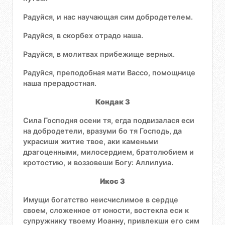
Радуйся, и нас научающая сим добродетелем.
Радуйся, в скорбех отрадо наша.
Радуйся, в молитвах прибежище верных.
Радуйся, преподобная мати Вассо, помощнице
наша прерадостная.
Кондак 3
Сила Господня осени тя, егда подвизалася еси
на добродетели, вразуми бо тя Господь, да
украсиши житие твое, аки каменьми
драгоценными, милосердием, братолюбием и
кротостию, и воззовеши Богу: Аллилуиа.
Икос 3
Имущи богатство неисчислимое в сердце
своем, сложенное от юности, востекла еси к
супружнику твоему Иоанну, привлекши его сим