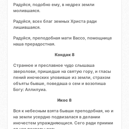
Радуйся, подобно ему, в недрех земли
молившаяся.
Радуйся, всех благ земных Христа ради
лишившаяся.
Радуйся, преподобная мати Вассо, помощнице
наша прерадостная.
Кондак 8
Странное и преславное чудо слышаша
зверолови, пришедше на святую гору, и гласы
пений иноческих уловивше из земли, страхом
объяты бывше, поведаша о сем и возопиша
Богу: Аллилуиа.
Икос 8
Вся к небесным взята бывши преподобная, но и
на земли усердно подвизалася в делании
иночестем упраждняющися. Сего ради приими
от нас похвалы сия: