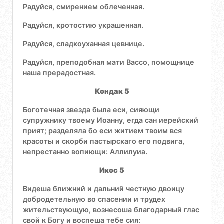
Радуйся, смирением облеченная.
Радуйся, кротостию украшенная.
Радуйся, сладкоуханная цевнице.
Радуйся, преподобная мати Вассо, помощнице
наша прерадостная.
Кондак 5
Боготечная звезда была еси, сияющи
супружнику твоему Иоанну, егда сан иерейский
прият; разделяла бо еси житием твоим вся
красоты и скорби пастырскаго его подвига,
непрестанно вопиющи: Аллилуиа.
Икос 5
Видеша ближний и дальний честную двоицу
добродетельную во спасении и трудех
жительствующую, вознесоша благодарный глас
свой к Богу и воспеша тебе сия: