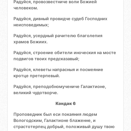
Радуйся, провозвестниче воли Божией
человеком.
Радуйся, дивный провидче судеб Господних
неисповедимых;
Радуйся, усердный рачителю благолепия
храмов Божиих.
Радуйся, строение обители иноческия на мосте
подвигов твоих предсказавый;
Радуйся, клеветы напрасныя и посмеяние
кротце претерпевый.
Радуйся, преподобномучениче Галактионе,
великий чудотворче.
Кондак 6
Проповедник был еси покаяния людем
Вологодским, Галактионе блаженне, и
страстотерпец добрый, положивый душу твою