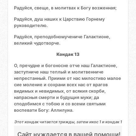
Радуйся, свеще, в молитвах к Богу возженная;
Радуйся, душ наших к Царствию Горнему
руководителю.
Радуйся, преподобномучениче Галактионе,
великий чудотворче.
Кондак 13
О, пречудне и богоносне отче наш Галактионе,
заступниче наш теплый и молитвенниче
непрестанный. Приими от нас милостиво малое
сие моление и сохрани всех нас от врагов
видимых и невидимых, от всякия скорби,
напрасныя смерти и будущия муки; да
сподобимся с тобою и со всеми святыми
воспевати Богу: Аллилуиа.
Этот кондак читается трижды, затем икос 1 и кондак 1
Сайт нуждается в вашей помощи!