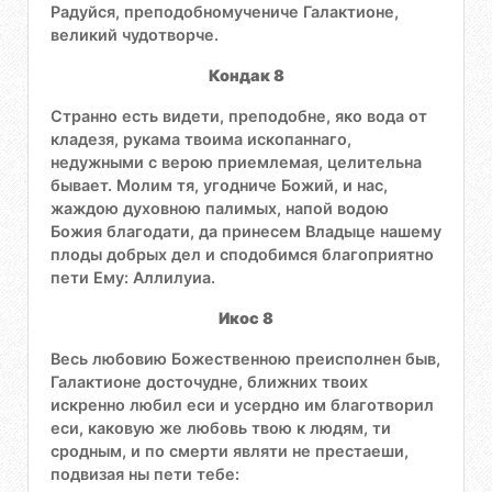
Радуйся, преподобномучениче Галактионе,
великий чудотворче.
Кондак 8
Странно есть видети, преподобне, яко вода от
кладезя, рукама твоима ископаннаго,
недужными с верою приемлемая, целительна
бывает. Молим тя, угодниче Божий, и нас,
жаждою духовною палимых, напой водою
Божия благодати, да принесем Владыце нашему
плоды добрых дел и сподобимся благоприятно
пети Ему: Аллилуиа.
Икос 8
Весь любовию Божественною преисполнен быв,
Галактионе досточудне, ближних твоих
искренно любил еси и усердно им благотворил
еси, каковую же любовь твою к людям, ти
сродным, и по смерти являти не престаеши,
подвизая ны пети тебе: