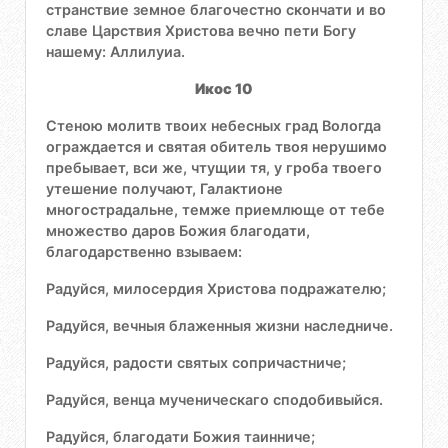
странствие земное благочестно скончати и во
славе Царствия Христова вечно пети Богу
нашему: Аллилуиа.
Икос 10
Стеною молитв твоих небесных град Вологда
ограждается и святая обитель твоя нерушимо
пребывает, вси же, чтущии тя, у гроба твоего
утешение получают, Галактионе
многострадальне, темже приемлюще от тебе
множество даров Божия благодати,
благодарственно взываем:
Радуйся, милосердия Христова подражателю;
Радуйся, вечныя блаженныя жизни наследниче.
Радуйся, радости святых сопричастниче;
Радуйся, венца мученическаго сподобивыйся.
Радуйся, благодати Божия таинниче;