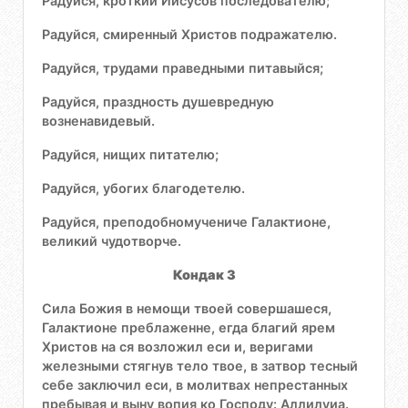
Радуйся, кроткий Иисусов последователю;
Радуйся, смиренный Христов подражателю.
Радуйся, трудами праведными питавыйся;
Радуйся, праздность душевредную
возненавидевый.
Радуйся, нищих питателю;
Радуйся, убогих благодетелю.
Радуйся, преподобномучениче Галактионе,
великий чудотворче.
Кондак 3
Сила Божия в немощи твоей совершашеся,
Галактионе преблаженне, егда благий ярем
Христов на ся возложил еси и, веригами
железными стягнув тело твое, в затвор тесный
себе заключил еси, в молитвах непрестанных
пребывая и выну вопия ко Господу: Аллилуиа.