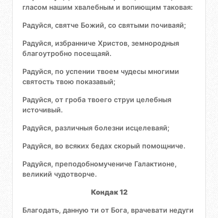
гласом нашим хвалебным и вопиющим таковая:
Радуйся, святче Божий, со святыми почиваяй;
Радуйся, избранниче Христов, земнородныя
благоутробно посещаяй.
Радуйся, по успении твоем чудесы многими
святость твою показавый;
Радуйся, от гроба твоего струи целебныя
источивый.
Радуйся, различныя болезни исцелеваяй;
Радуйся, во всяких бедах скорый помощниче.
Радуйся, преподобномучениче Галактионе,
великий чудотворче.
Кондак 12
Благодать, данную ти от Бога, врачевати недуги