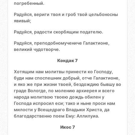
погребенный.
Радуйся, вериги твоя и гроб твой цельбоносны
явивый;
Радуйся, радости скорбящим подателю.
Радуйся, преподобномучениче Галактионе,
великий чудотворче.
Кондак 7
Хотящим нам молитвы принести ко Господу,
буди нам споспешник добрый, отче Галактионе,
и яко же при жизни твоей, бездождию бывшу во
граде Вологде, по молению архиерея и всего
народа молитвою твоею дождь обилен у
Господа испросил еси; тако и ныне проси нам
милости у Всещедраго Владыки Христа, да
благодарственно поем Ему: Аллилуиа.
Икос 7