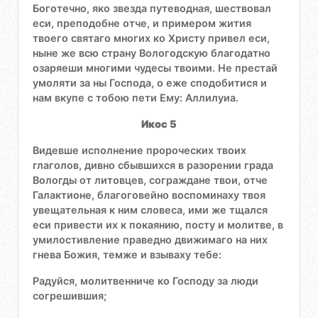
Боготечно, яко звезда путеводная, шествовал
еси, преподобне отче, и примером жития
твоего святаго многих ко Христу привел еси,
ныне же всю страну Вологодскую благодатно
озаряеши многими чудесы твоими. Не престай
умоляти за ны Господа, о еже сподобитися и
нам вкупе с тобою пети Ему: Аллилуиа.
Икос 5
Видевше исполнение пророческих твоих
глаголов, дивно сбывшихся в разорении града
Вологды от литовцев, сограждане твои, отче
Галактионе, благоговейно воспоминаху твоя
увещательная к ним словеса, ими же тщался
еси привести их к покаянию, посту и молитве, в
умилостивление праведно движимаго на них
гнева Божия, темже и взываху тебе:
Радуйся, молитвенниче ко Господу за люди
согрешившия;