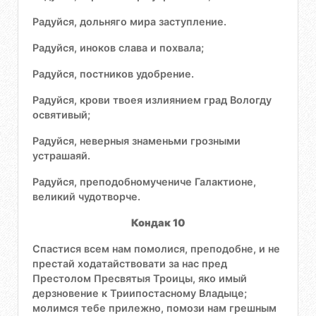
Радуйся, дольняго мира заступление.
Радуйся, иноков слава и похвала;
Радуйся, постников удобрение.
Радуйся, крови твоея излиянием град Вологду
освятивый;
Радуйся, неверныя знаменьми грозными
устрашаяй.
Радуйся, преподобномучениче Галактионе,
великий чудотворче.
Кондак 10
Спастися всем нам помолися, преподобне, и не
престай ходатайствовати за нас пред
Престолом Пресвятыя Троицы, яко имый
дерзновение к Триипостасному Владыце;
молимся тебе прилежно, помози нам грешным