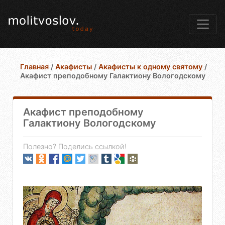
Главная
/
Акафисты
/
Акафисты к одному святому
/
Акафист преподобному Галактиону Вологодскому
Акафист преподобному
Галактиону Вологодскому
Полезно? Поделись ссылкой!