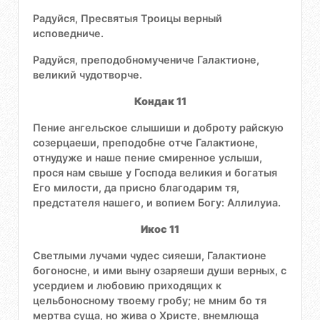
Радуйся, Пресвятыя Троицы верный
исповедниче.
Радуйся, преподобномучениче Галактионе,
великий чудотворче.
Кондак 11
Пение ангельское слышиши и доброту райскую
созерцаеши, преподобне отче Галактионе,
отнудуже и наше пение смиренное услыши,
прося нам свыше у Господа великия и богатыя
Его милости, да присно благодарим тя,
предстателя нашего, и вопием Богу: Аллилуиа.
Икос 11
Светлыми лучами чудес сияеши, Галактионе
богоносне, и ими выну озаряеши души верных, с
усердием и любовию приходящих к
цельбоносному твоему гробу; не мним бо тя
мертва суща, но жива о Христе, внемлюща