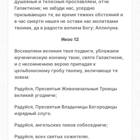
душевныя и телесныя прославляем, отче
Галактионе; не забуди нас, усердно
призывающих тя, во время тяжких обстояний и
в час смерти нашея не остави нас молитвами
твоими, да в радости вопием Богу: Аллилуиа.
Икос 12
Восхваляем великия твоя подвиги, ублажаем
мученическую кончину твою, святе Галактионе,
и с несомненною верою припадая к
цельбоносному гробу твоему, величающе тя
зовем:
Радуйся, Пресвятыя Живоначальныя Троицы
великий угодниче;
Радуйся, Пресвятыя Владычицы Богородицы
изрядный слуго.
Радуйся, ангельских ликов собеседниче;
Радуйся, всех святых сожителю.