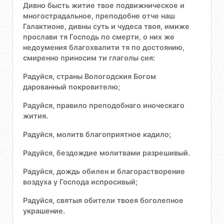
Дивно бысть житие твое подвижническое и
многострадальное, преподобне отче наш
Галактионе, дивны суть и чудеса твоя, имиже
прослави тя Господь по смерти, о них же
недоумения благохвалити тя по достоянию,
смиренно приносим ти глаголы сия:
Радуйся, страны Вологодския Богом
дарованный покровителю;
Радуйся, правило преподобнаго иноческаго
жития.
Радуйся, молитв благоприятное кадило;
Радуйся, бездождие молитвами разрешивый.
Радуйся, дождь обилен и благорастворение
воздуха у Господа испросивый;
Радуйся, святыя обители твоея боголепное
украшение.