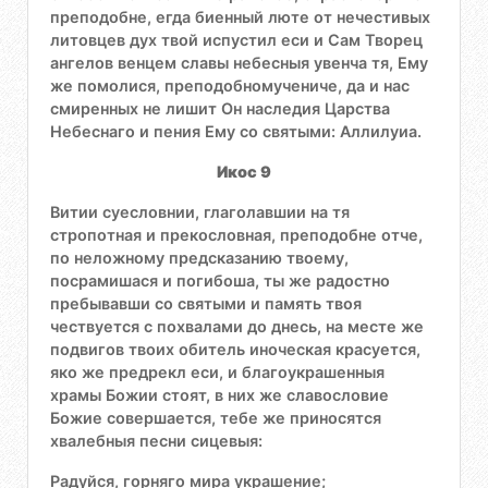
преподобне, егда биенный люте от нечестивых
литовцев дух твой испустил еси и Сам Творец
ангелов венцем славы небесныя увенча тя, Ему
же помолися, преподобномучениче, да и нас
смиренных не лишит Он наследия Царства
Небеснаго и пения Ему со святыми: Аллилуиа.
Икос 9
Витии суесловнии, глаголавшии на тя
стропотная и прекословная, преподобне отче,
по неложному предсказанию твоему,
посрамишася и погибоша, ты же радостно
пребывавши со святыми и память твоя
чествуется с похвалами до днесь, на месте же
подвигов твоих обитель иноческая красуется,
яко же предрекл еси, и благоукрашенныя
храмы Божии стоят, в них же славословие
Божие совершается, тебе же приносятся
хвалебныя песни сицевыя:
Радуйся, горняго мира украшение;