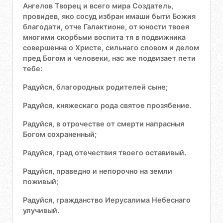
Ангелов Творец и всего мира Создатель,
провидев, яко сосуд избран имаши быти Божия
благодати, отче Галактионе, от юности твоея
многими скорбьми воспита тя в подвижника
совершенна о Христе, сильнаго словом и делом
пред Богом и человеки, нас же подвизает пети
тебе:
Радуйся, благородных родителей сыне;
Радуйся, княжескаго рода святое прозябение.
Радуйся, в отрочестве от смерти напрасныя
Богом сохраненный;
Радуйся, град отечествия твоего оставивый.
Радуйся, праведно и непорочно на земли
поживый;
Радуйся, гражданство Иерусалима Небеснаго
улучивый.