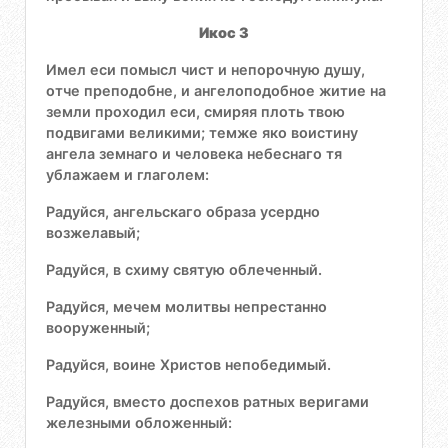
Икос 3
Имел еси помысл чист и непорочную душу,
отче преподобне, и ангелоподобное житие на
земли проходил еси, смиряя плоть твою
подвигами великими; темже яко воистину
ангела земнаго и человека небеснаго тя
ублажаем и глаголем:
Радуйся, ангельскаго образа усердно
возжелавый;
Радуйся, в схиму святую облеченный.
Радуйся, мечем молитвы непрестанно
вооруженный;
Радуйся, воине Христов непобедимый.
Радуйся, вместо доспехов ратных веригами
железными обложенный: