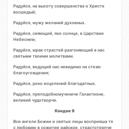
Радуйся, на высоту совершенства о Христе
восшедый;
Радуйся, мужу желаний духовных.
Радуйся, сияющий, яко солнце, в Царствии
Небеснем;
Радуйся, мрак страстей разгоняющий в нас
святыми твоими молитвами.
Радуйся, ведущий нас невидимо на стезю
благоугождения;
Радуйся, реко исцелений благодатных.
Радуйся, преподобномучениче Галактионе,
великий чудотворче.
Кондак 9
Вси ангели Божии и святых лицы восприяша тя
с любовию в сожитие райское, страстотерпче