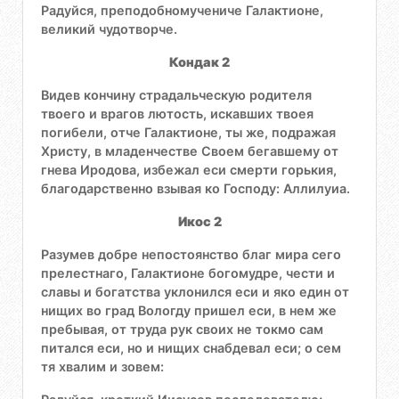
Радуйся, преподобномучениче Галактионе,
великий чудотворче.
Кондак 2
Видев кончину страдальческую родителя
твоего и врагов лютость, искавших твоея
погибели, отче Галактионе, ты же, подражая
Христу, в младенчестве Своем бегавшему от
гнева Иродова, избежал еси смерти горькия,
благодарственно взывая ко Господу: Аллилуиа.
Икос 2
Разумев добре непостоянство благ мира сего
прелестнаго, Галактионе богомудре, чести и
славы и богатства уклонился еси и яко един от
нищих во град Вологду пришел еси, в нем же
пребывая, от труда рук своих не токмо сам
питался еси, но и нищих снабдевал еси; о сем
тя хвалим и зовем: