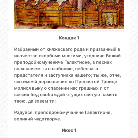
Кондак 1
Избранный от княжескаго рода и призванный в
иночество скорбьми многими, угодниче Божий
преподобномучениче Галактионе, в песнех
восхваляем тя с любовию, небеснаго
предстателя и заступника нашего; ты же, отче,
яко имеяй дерзновение ко Пресвятей Троице,
молися выну о спасении нас грешных и от
всяких бед свобождай чтущих святую память
твою, да зовем ти:
Радуйся, преподобномучениче Галактионе,
великий чудотворче.
Икос 1