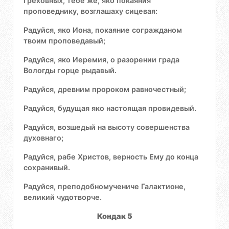
греховных, тебе же, яко покаяния
проповеднику, возглашаху сицевая:
Радуйся, яко Иона, покаяние согражданом
твоим проповедавый;
Радуйся, яко Иеремия, о разорении града
Вологды горце рыдавый.
Радуйся, древним пророком равночестный;
Радуйся, будущая яко настоящая провидевый.
Радуйся, возшедый на высоту совершенства
духовнаго;
Радуйся, рабе Христов, верность Ему до конца
сохранивый.
Радуйся, преподобномучениче Галактионе,
великий чудотворче.
Кондак 5