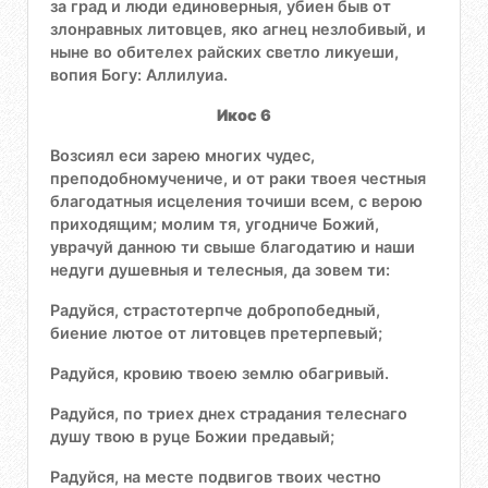
за град и люди единоверныя, убиен быв от
злонравных литовцев, яко агнец незлобивый, и
ныне во обителех райских светло ликуеши,
вопия Богу: Аллилуиа.
Икос 6
Возсиял еси зарею многих чудес,
преподобномучениче, и от раки твоея честныя
благодатныя исцеления точиши всем, с верою
приходящим; молим тя, угодниче Божий,
уврачуй данною ти свыше благодатию и наши
недуги душевныя и телесныя, да зовем ти:
Радуйся, страстотерпче добропобедный,
биение лютое от литовцев претерпевый;
Радуйся, кровию твоею землю обагривый.
Радуйся, по триех днех страдания телеснаго
душу твою в руце Божии предавый;
Радуйся, на месте подвигов твоих честно