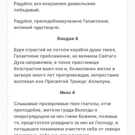
Радуйся, вся искушения диавольская
победивый.
Радуйся, преподобномучениче Галактионе,
великий чудотворче.
Кондак 4
Буря страстей не потопи корабля души твоея,
Галактионе преблаженне, но веянием Святаго
Духа направляем, в тихое пристанище
безстрастия вшел еси и, безмолвное житие в
затворе много лет препровождая, непрестанно
воспевал еси Пресвятей Троице: Аллилуиа.
Икос 4
Слышавше прозорливыя твоя глаголы, отче
преподобне, жители града Вологды о
скорогрядущем на них гневе Божием, познаша
тя, предстателя усерднаго за них ко Господу, и
потщашася покаянием очистити себе от скверн