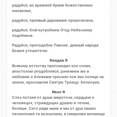
радуйся, во вражией брани божественное
омовение,
радуйся, приявый дарование пророческое,
радуйся, благоутробием Отцу Небесному
подобниче.
Радуйся, преподобне Паисие, дивный народа
Божия утешителю.
Кондак 9
Всякому естеству проповедал еси слово,
апостолом уподобляяся, рачением же и
любовию к ближним просиял еси яко солнце на
земли, прославляя Святую Троицу: Аллилуия.
Икос 9
Слез потоки от души мироточа, сердцем о
человецех, страждущих душею и телом,
боляше. Сего ради ныне и мы от душ наших
песнопения ти возсылаем, в смирении вопиюще