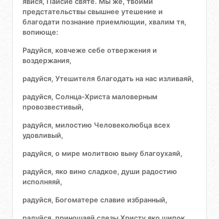
явися, Паисие святе. Мы же, твоими
предстательствы свышнее утешение и
благодати познание приемлющии, хвалим тя,
вопиюще:
Радуйся, ковчеже себе отвержения и
воздержания,
радуйся, Утешителя благодать на нас изливаяй,
радуйся, Солнца-Христа маловерным
провозвестивый,
радуйся, милостию Человеколюбца всех
удовливый,
радуйся, о мире молитвою выну благоухаяй,
радуйся, яко вино сладкое, души радостию
исполняяй,
радуйся, Богоматере славие избранный,
радуйся, приношаяй слезы Христу яко шипок