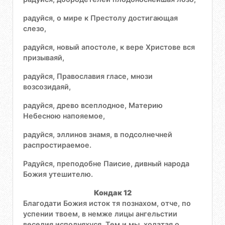
радуйся, о мире к Престолу достигающая
слезо,
радуйся, новый апостоле, к вере Христове вся
призываяй,
радуйся, Православия гласе, мнози
возсозидаяй,
радуйся, древо всеплодное, Материю
Небесною напояемое,
радуйся, эллинов знамя, в подсолнечней
распростираемое.
Радуйся, преподобне Паисие, дивный народа
Божия утешителю.
Кондак 12
Благодати Божия исток тя познахом, отче, по
успении твоем, в немже лицы ангельстии
веселия исполняхуся. Тем и мы, ходатая о