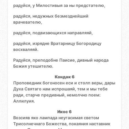
радуйся, у Милостивыя за ны предстателю,
радуйся, недужных безмезднейший
врачевателю,
радуйся, подвизающихся направляяй,
радуйся, изрядне Вратарницу Богородицу
восхваляяй.
Радуйся, преподобне Паисие, дивный народа
Божия утешителю.
Кондак 6
Проповедник богоносен еси и столп веры, дары
Духа Святаго нам испрошаяй, тем и мы тебе
ради, старче предивный, немолчно поем:
Аллилуия.
Икос 6
Возсияв яко лампада неугасимая светом
Трисолнечнаго Божества, покаяния наставник