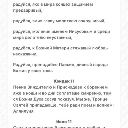
радуйся, яко в мира концех вещанием
предваривый,
радуйся, змия главу молитвою сокрушивый,
радуйся, моления именем Иисусовым и среди
мира делателю неустанный,
радуйся, к Божией Матери стяжавый любовь
несказанну.
Радуйся, преподобне Паисие, дивный народа
Божия утешителю.
Кондак 11
Пение Зиждителю и Приснодеве к борением
яже в нощи и во дни соплеташе смиренно, тем
ся Божия Духа сосуд показуя. Мы же, Троице
Святей припадающе, тебе ради поем и вопием:
Аллилуия.
Икос 11
Свет и мироухание благочестия, и любве, и