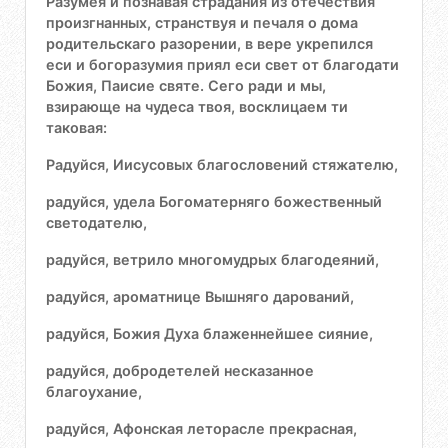
Разумея и познавая страдания из отечествия
произгнанных, странствуя и печаля о дома
родительскаго разорении, в вере укрепился
еси и богоразумия приял еси свет от благодати
Божия, Паисие святе. Сего ради и мы,
взирающе на чудеса твоя, восклицаем ти
таковая:
Радуйся, Иисусовых благословений стяжателю,
радуйся, удела Богоматерняго божественный
светодателю,
радуйся, ветрило многомудрых благодеяний,
радуйся, ароматнице Вышняго дарований,
радуйся, Божия Духа блаженнейшее сияние,
радуйся, добродетелей несказанное
благоухание,
радуйся, Афонская леторасле прекрасная,