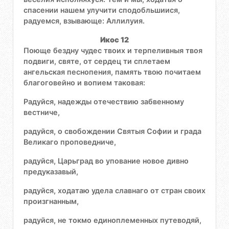
спасении нашем улучити сподобльшиися,
радуемся, взывающе: Аллилуия.
Икос 12
Поюще бездну чудес твоих и терпеливныя твоя
подвиги, святе, от сердец ти сплетаем
ангельская песнопения, память твою почитаем
благоговейно и вопием таковая:
Радуйся, надежды отечествию забвенному
вестниче,
радуйся, о свобождении Святыя Софии и града
Великаго проповедниче,
радуйся, Царьград во упование новое дивно
предуказавый,
радуйся, ходатаю удела славнаго от стран своих
произгнанным,
радуйся, не токмо единоплеменных путеводяй,