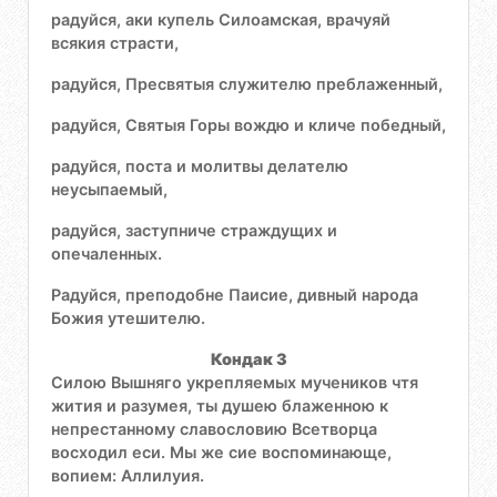
радуйся, аки купель Силоамская, врачуяй
всякия страсти,
радуйся, Пресвятыя служителю преблаженный,
радуйся, Святыя Горы вождю и кличе победный,
радуйся, поста и молитвы делателю
неусыпаемый,
радуйся, заступниче страждущих и
опечаленных.
Радуйся, преподобне Паисие, дивный народа
Божия утешителю.
Кондак 3
Силою Вышняго укрепляемых мучеников чтя
жития и разумея, ты душею блаженною к
непрестанному славословию Всетворца
восходил еси. Мы же сие воспоминающе,
вопием: Аллилуия.