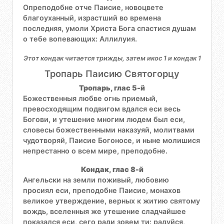
Опреподобне отче Паисие, новоцвете
благоуханный, израстший во времена
последняя, умоли Христа Бога спастися душам
о тебе вопевающих: Аллилуия.
Этот кондак читается трижды, затем икос 1 и кондак 1
Тропарь Паисию Святогорцу
Тропарь, глас 5-й
Божественныя любве огнь приемый,
превосходящим подвигом вдался еси весь
Богови, и утешение многим людем был еси,
словесы божественными наказуяй, молитвами
чудотворяй, Паисие Богоносе, и ныне молишися
непрестанно о всем мире, преподобне.
Кондак, глас 8-й
Ангельски на земли поживый, любовию
просиял еси, преподобне Паисие, монахов
великое утверждение, верных к житию святому
вождь, вселенныя же утешение сладчайшее
показался еси, сего ради зовем ти: радуйся,