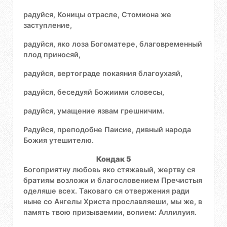
радуйся, Коницы отрасле, Стомиона же
заступление,
радуйся, яко лоза Богоматере, благовременный
плод приносяй,
радуйся, вертограде покаяния благоухаяй,
радуйся, беседуяй Божиими словесы,
радуйся, умащение язвам грешничим.
Радуйся, преподобне Паисие, дивный народа
Божия утешителю.
Кондак 5
Богоприятну любовь яко стяжавый, жертву ся
братиям возложи и благословением Пречистыя
оделяше всех. Таковаго ся отвержения ради
ныне со Ангелы Христа прославляеши, мы же, в
память твою призываемии, вопием: Аллилуия.