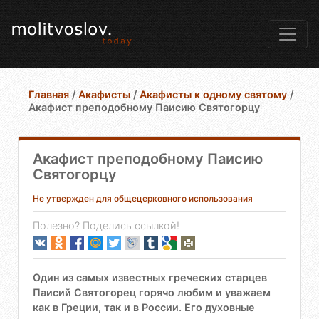
Главная
/
Акафисты
/
Акафисты к одному святому
/
Акафист преподобному Паисию Святогорцу
Акафист преподобному Паисию
Святогорцу
Не утвержден для общецерковного использования
Полезно? Поделись ссылкой!
Один из самых известных греческих старцев
Паисий Святогорец горячо любим и уважаем
как в Греции, так и в России. Его духовные