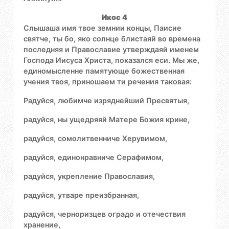
Икос 4
Слышаша имя твое земнии концы, Паисие
святче, ты бо, яко солнце блистаяй во времена
последняя и Православие утверждаяй именем
Господа Иисуса Христа, показался еси. Мы же,
единомысленне памятующе божественная
учения твоя, приношаем ти речения таковая:
Радуйся, любимче изряднейший Пресвятыя,
радуйся, ны ущедряяй Матере Божия крине,
радуйся, сомолитвенниче Херувимом,
радуйся, единонравниче Серафимом,
радуйся, укрепление Православия,
радуйся, утваре преизбранная,
радуйся, черноризцев оградо и отечествия
хранение,