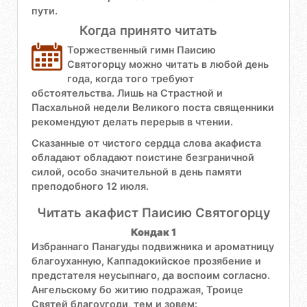
пути.
Когда принято читать
Торжественный гимн Паисию
Святогорцу можно читать в любой день
года, когда того требуют
обстоятельства. Лишь на Страстной и
Пасхальной недели Великого поста священники
рекомендуют делать перерыв в чтении.
Сказанные от чистого сердца слова акафиста
обладают обладают поистине безграничной
силой, особо значительной в день памяти
преподобного 12 июля.
Читать акафист Паисию Святогорцу
Кондак 1
Избраннаго Панагуды подвижника и ароматницу
благоуханную, Каппадокийское прозябение и
предстателя неусыпнаго, да воспоим согласно.
Ангельскому бо житию подражая, Троице
Святей благоугоди, тем и зовем: