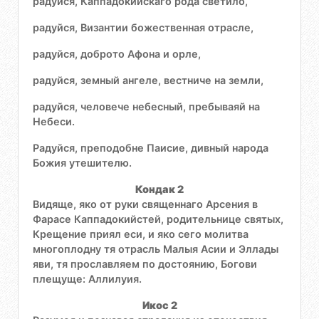
радуйся, Каппадокийскаго рода светило,
радуйся, Византии божественная отрасле,
радуйся, доброто Афона и орле,
радуйся, земный ангеле, вестниче на земли,
радуйся, человече небесный, пребываяй на
Небеси.
Радуйся, преподобне Паисие, дивный народа
Божия утешителю.
Кондак 2
Видяще, яко от руки священнаго Арсения в
Фарасе Каппадокийстей, родительнице святых,
Крещение приял еси, и яко сего молитва
многоплодну тя отрасль Малыя Асии и Эллады
яви, тя прославляем по достоянию, Богови
плещуще: Аллилуия.
Икос 2