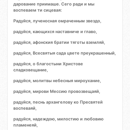
дарование приимаше. Сего ради и мы
воспеваем ти сицевая:
Радуйся, лученосная омраченным звездо,
радуйся, кающихся наставниче и главо,
радуйся, афонския братии тяготы вземляй,
радуйся, Всесвятыя сада цвете преукрашенный,
радуйся, о благостыни Христове
сладковещание,
радуйся, молитвы небесныя мироухание,
радуйся, мирови Мессию провозвещаяй,
радуйся, песнь архангелову ко Пресвятей
воспеваяй,
радуйся, надеждою, милостию и любовию
пламенеяй,