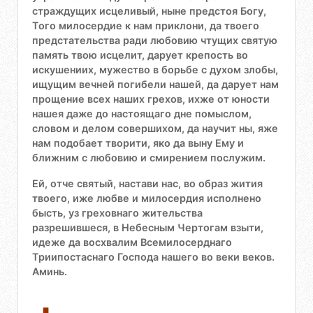
страждущих исцеливый, ныне предстоя Богу,
Того милосердие к нам приклони, да твоего
предстательства ради любовию чтущих святую
память твою исцелит, дарует крепость во
искушениих, мужество в борьбе с духом злобы,
ищущим вечней погибели нашей, да дарует нам
прощение всех наших грехов, ихже от юности
нашея даже до настоящаго дне помыслом,
словом и делом совершихом, да научит ны, яже
нам подобает творити, яко да выну Ему и
ближним с любовию и смирением послужим.
Ей, отче святый, настави нас, во образ жития
твоего, иже любве и милосердия исполнено
бысть, уз греховнаго жительства
разрешившеся, в Небесным Чертогам взыти,
идеже да восхвалим Всемилосерднаго
Триипостаснаго Господа нашего во веки веков.
Аминь.