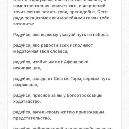
самоотвержения неисчетнаго, и исцелений
точит святая память твоя, преподобне. Сего
ради потщахомся вси молебными гласы тебе
возопити:
Радуйся, яко всякому указуяй путь на небеса,
радуйся, яко радости всех исполняют
медоточная твоя словеса,
радуйся, изобильная от Афона реко
искипающая,
радуйся, звездо от Святыя Горы, верным путь
озаряющая,
радуйся, присное за ны у Богоотроковицы
ходатайство,
радуйся, ангельскому житию прилежащим
предстательство,
радуйся, добродетелей плодоноснейшая лозо,