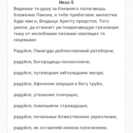
Икос 5
Видевше тя душу за ближняго полагающа,
блаженне Паисие, к тебе прибегаем: милостив
буди нам и, Владыце Христу предстоя, Того
умоли, да отженет ум помрачающую греховную
тьму от молебными песньми хвалящих тя
сицевыми:
Радуйся, Панагуды доблественный ратоборче,
радуйся, Богородицы песнословче,
радуйся, путеводная заблуждшим звездо,
радуйся, Афонская зовущая к Богу трубо,
радуйся, утешение плачущих,
радуйся, помощниче страждущих,
радуйся, печальных божественное укрепление,
радуйся, не оставляяй иноков попечением,