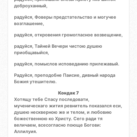
доброуханный,
радуйся, Фоверы предстательство и могучее
возглашение,
радуйся, откровения громогласное возвещение,
радуйся, Тайней Вечери чистою душею
приобщавыйся,
радуйся, помыслов исповеданию прилежавый.
Радуйся, преподобне Паисие, дивный народа
Божия утешителю.
Кондак 7
Хотящу тебе Спасу последовати,
мученическаго жития ревнитель показался еси,
душею нескверною же и телом, и любовию
божественною ко Христу. Сего ради тя
величаем, всесогласно поюще Богови:
Аллилуия.