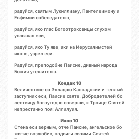
радуйся, святым Лукиллиану, Пантелеимону и
Евфимии собеседателю,
радуйся, яко глас Богоотроковицы слухом
услышал еси,
радуйся, яко Ту яве, аки на Иерусалимстей
иконе, узрел еси.
Радуйся, преподобне Паисие, дивный народа
Божия утешителю.
Кондак 10
Величествие со Элладою Каппадокии и теплый
заступник еси, Паисие святе. Добродетелей бо
лествицу богоугодно соверши, к Троице Святей
непрестанно поя: Аллилуия.
Икос 10
Стена еси верным, отче Паисие, ангельское бо
житие возлюбив, подвиги своими Святей