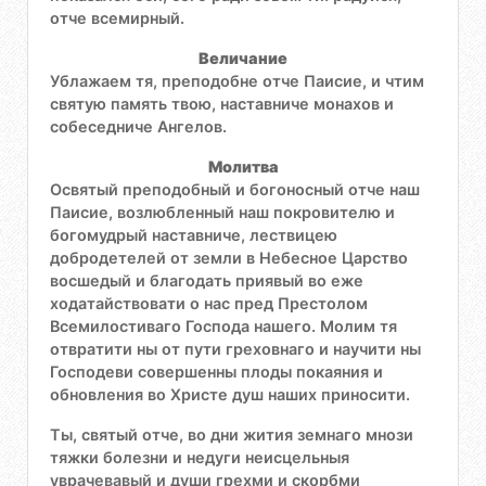
отче всемирный.
Величание
Ублажаем тя, преподобне отче Паисие, и чтим
святую память твою, наставниче монахов и
собеседниче Ангелов.
Молитва
Освятый преподобный и богоносный отче наш
Паисие, возлюбленный наш покровителю и
богомудрый наставниче, лествицею
добродетелей от земли в Небесное Царство
восшедый и благодать приявый во еже
ходатайствовати о нас пред Престолом
Всемилостиваго Господа нашего. Молим тя
отвратити ны от пути греховнаго и научити ны
Господеви совершенны плоды покаяния и
обновления во Христе душ наших приносити.
Ты, святый отче, во дни жития земнаго мнози
тяжки болезни и недуги неисцельныя
уврачевавый и души грехми и скорбми