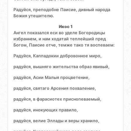
Радуйся, преподобне Паисие, дивный народа
Божия утешителю.
Икос 1
Ангел показался еси во уделе Богородицы
избраннем, и нам ходатай теплейший пред
Богом, Паисие отче, темже тако тя воспеваем:
Радуйся, Каппадокии добровонное миро,
радуйся, вышняго жительства образ явивый,
радуйся, Асии Малыя процветение,
радуйся, святаго Арсения похваление,
радуйся, в фарасиотех приснопеваемый,
радуйся, инокующих правило,
радуйся, велие Эллады и веры хранило,