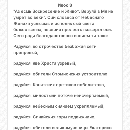
Икос 3
"Аз есмь Воскресение и Живот. Веруяй в Мя не
умрет во веки". Сии словеса от Небеснаго
Жениха услышав и исполнь сый света
божественна, неверия прелесть низвергл еси.
Сего ради благодарственно вопием ти тако:
Радуйся, во отрочестве безбожия сети
препревый,
радуйся, яве Христа узревый,
радуйся, обители Стомионския устроителю,
радуйся, Конитских еретиков победителю,
радуйся, милостыни поточе неисчерпаемый,
радуйся, небесным сиянием укрепляемый,
радуйся, Синайския горы подвижниче,
радуйся, обители великомученицы Екатерины