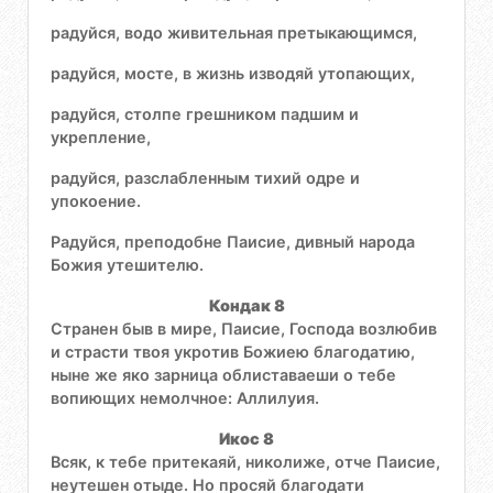
радуйся, водо живительная претыкающимся,
радуйся, мосте, в жизнь изводяй утопающих,
радуйся, столпе грешником падшим и
укрепление,
радуйся, разслабленным тихий одре и
упокоение.
Радуйся, преподобне Паисие, дивный народа
Божия утешителю.
Кондак 8
Странен быв в мире, Паисие, Господа возлюбив
и страсти твоя укротив Божиею благодатию,
ныне же яко зарница облиставаеши о тебе
вопиющих немолчное: Аллилуия.
Икос 8
Всяк, к тебе притекаяй, николиже, отче Паисие,
неутешен отыде. Но просяй благодати