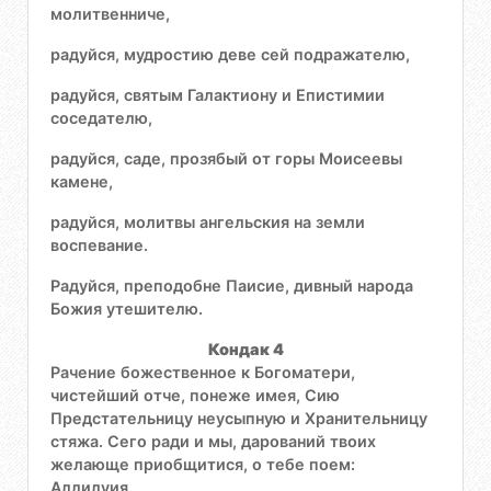
молитвенниче,
радуйся, мудростию деве сей подражателю,
радуйся, святым Галактиону и Епистимии
соседателю,
радуйся, саде, прозябый от горы Моисеевы
камене,
радуйся, молитвы ангельския на земли
воспевание.
Радуйся, преподобне Паисие, дивный народа
Божия утешителю.
Кондак 4
Рачение божественное к Богоматери,
чистейший отче, понеже имея, Сию
Предстательницу неусыпную и Хранительницу
стяжа. Сего ради и мы, дарований твоих
желающе приобщитися, о тебе поем:
Аллилуия.