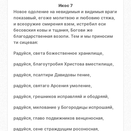
Икос 7
Новое одоление на невидимыя и видимыя враги
показавый, егоже молитвою и любовию стяжа,
и всеоружие смирения взем, истребил еси
бесовския ковы и тщания, Богови же
благодарственная возопи. Тем и мы приносим
ти сицевая:
Радуйся, света божественное хранилище,
радуйся, благоутробия Христова вместилище,
радуйся, псалтири Давидовы пение,
радуйся, святаго Арсения умоление,
радуйся, грешников исправляяй и ободряяй,
радуйся, милование у Богородицы испрошаяй,
радуйся, главо подвижников венценосная,
радуйся, сене страждущим росоносная,