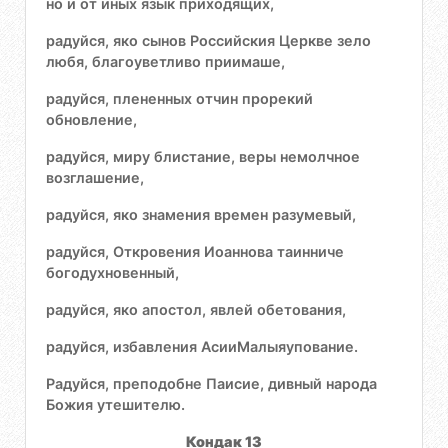
но и от иных язык приходящих,
радуйся, яко сынов Российския Церкве зело
любя, благоуветливо приимаше,
радуйся, плененных отчин прорекий
обновление,
радуйся, миру блистание, веры немолчное
возглашение,
радуйся, яко знамения времен разумевый,
радуйся, Откровения Иоаннова таинниче
богодухновенный,
радуйся, яко апостол, явлей обетования,
радуйся, избавления АсииМалыяупование.
Радуйся, преподобне Паисие, дивный народа
Божия утешителю.
Кондак 13