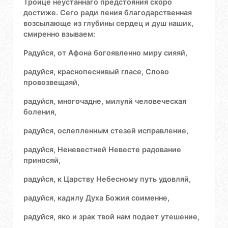
Троице неустаннаго предстояния скоро
достиже. Сего ради пения благодарственная
возсылающе из глубины сердец и душ наших,
смиренно взываем:
Радуйся, от Афона богоявленно миру сияяй,
радуйся, краснопеснивый гласе, Слово
провозвещаяй,
радуйся, многочадне, милуяй человеческая
боления,
радуйся, ослепленным стезей исправление,
радуйся, Неневестней Невесте радование
приносяй,
радуйся, к Царству Небесному путь удовляй,
радуйся, кадилу Духа Божия соименне,
радуйся, яко и зрак твой нам подает утешение,