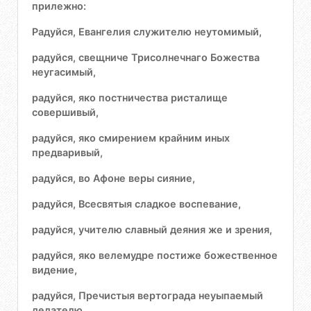
прилежно:
Радуйся, Евангелия служителю неутомимый,
радуйся, свещниче Трисолнечнаго Божества
неугасимый,
радуйся, яко постничества ристалище
совершивый,
радуйся, яко смирением крайним иных
предваривый,
радуйся, во Афоне веры сияние,
радуйся, Всесвятыя сладкое воспевание,
радуйся, учителю славный деяния же и зрения,
радуйся, яко велемудре постиже божественное
видение,
радуйся, Пречистыя вертограда неуыпаемый
делателю,