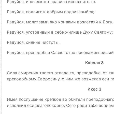
Радуйся, иноческаго правила исполнителю.
Радуйся, подвигом добрым подвизавыйся;
Радуйся, молитвами яко крилами возлетаяй к Богу.
Радуйся, уготовивый в себе жилище Духу Святому;
Радуйся, сияние чистоты.
Радуйся, преподобне Савво, отче преблаженнейший
Кондак 3
Сила смирения твоего отведе тя, преподобне, от т
преподобному Евфросину, с ним же возжелал еси пе
Икос 3
Имея послушание крепкое во обители преподобнаго
исполнил еси благопокорно. Сего ради тебе вопием