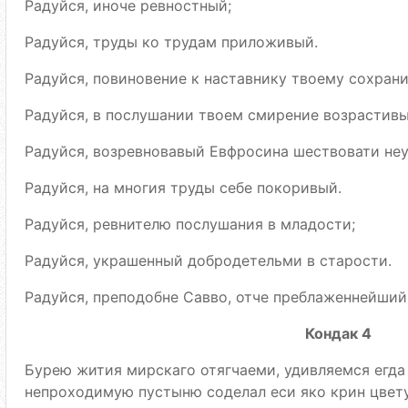
Радуйся, иноче ревностный;
Радуйся, труды ко трудам приложивый.
Радуйся, повиновение к наставнику твоему сохран
Радуйся, в послушании твоем смирение возрастивы
Радуйся, возревновавый Евфросина шествовати неу
Радуйся, на многия труды себе покоривый.
Радуйся, ревнителю послушания в младости;
Радуйся, украшенный добродетельми в старости.
Радуйся, преподобне Савво, отче преблаженнейший
Кондак 4
Бурею жития мирскаго отягчаеми, удивляемся егда
непроходимую пустыню соделал еси яко крин цвету