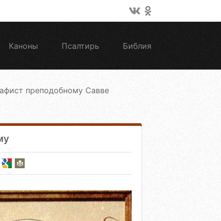
Каноны
Псалтирь
Библия
афист преподобному Савве
му