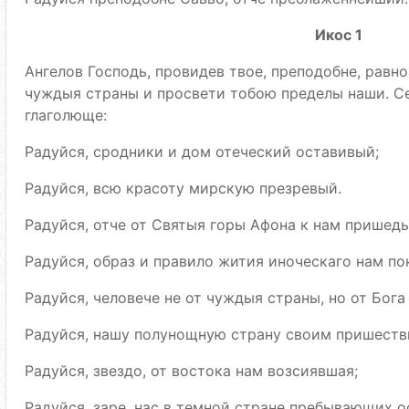
Икос 1
Ангелов Господь, провидев твое, преподобне, равно
чуждыя страны и просвети тобою пределы наши. Се
глаголюще:
Радуйся, сродники и дом отеческий оставивый;
Радуйся, всю красоту мирскую презревый.
Радуйся, отче от Святыя горы Афона к нам пришеды
Радуйся, образ и правило жития иноческаго нам по
Радуйся, человече не от чуждыя страны, но от Бога
Радуйся, нашу полунощную страну своим пришеств
Радуйся, звездо, от востока нам возсиявшая;
Радуйся, заре, нас в темной стране пребывающих о