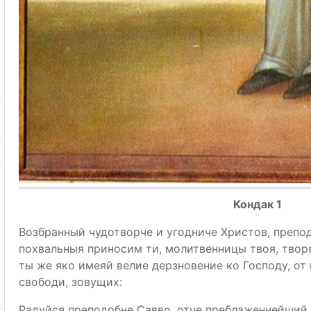
Кондак 1
Возбранный чудотворче и угодниче Христов, препод
похвальныя приносим ти, молитвенницы твоя, твор
ты же яко имеяй велие дерзновение ко Господу, от 
свободи, зовущих:
Радуйся преподобне Савво, отче преблаженнейший.