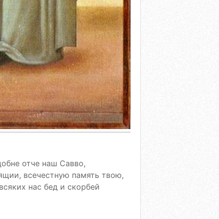
обне отче наш Савво,
ящии, всечестную память твою,
всяких нас бед и скорбей