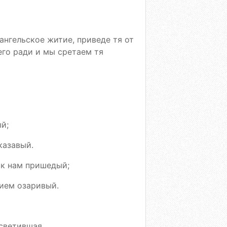
ангельское житие, приведе тя от
го ради и мы сретаем тя
й;
казавый.
 к нам пришедый;
ием озаривый.
светившая.