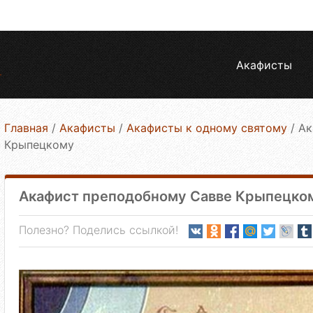
Акафисты
Главная
/
Акафисты
/
Акафисты к одному святому
/
Ак
Крыпецкому
Акафист преподобному Савве Крыпецко
Полезно? Поделись ссылкой!