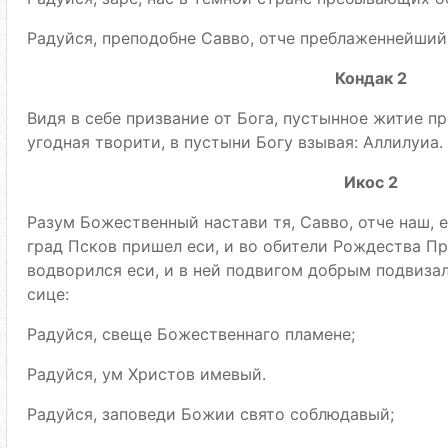
Радуйся, преподобне Савво, отче преблаженнейший
Кондак 2
Видя в себе призвание от Бога, пустынное житие п
угодная творити, в пустыни Богу взывая: Аллилуиа.
Икос 2
Разум Божественный настави тя, Савво, отче наш, е
град Псков пришел еси, и во обители Рождества П
водворился еси, и в ней подвигом добрым подвизал
сице:
Радуйся, свеще Божественнаго пламене;
Радуйся, ум Христов имевый.
Радуйся, заповеди Божии свято соблюдавый;