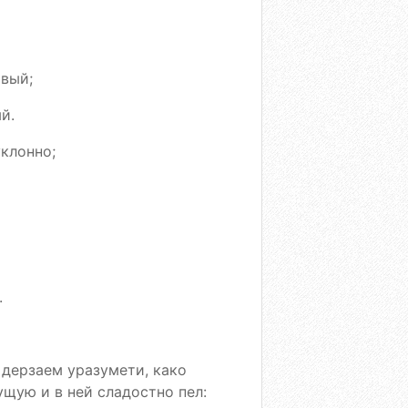
ивый;
й.
клонно;
.
 дерзаем уразумети, како
щую и в ней сладостно пел: