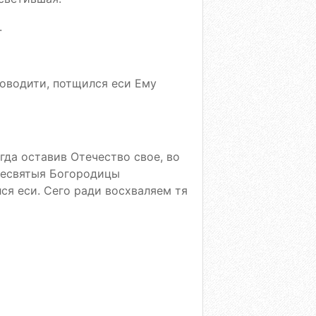
.
роводити, потщился еси Ему
гда оставив Отечество свое, во
ресвятыя Богородицы
ся еси. Сего ради восхваляем тя