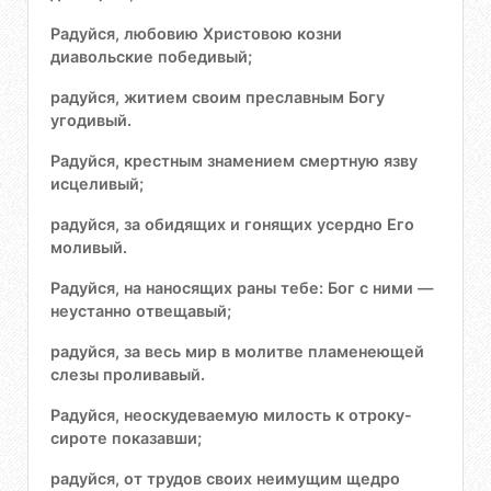
Радуйся, любовию Христовою козни
диавольские победивый;
радуйся, житием своим преславным Богу
угодивый.
Радуйся, крестным знамением смертную язву
исцеливый;
радуйся, за обидящих и гонящих усердно Его
моливый.
Радуйся, на наносящих раны тебе: Бог с ними —
неустанно отвещавый;
радуйся, за весь мир в молитве пламенеющей
слезы проливавый.
Радуйся, неоскудеваемую милость к отроку-
сироте показавши;
радуйся, от трудов своих неимущим щедро