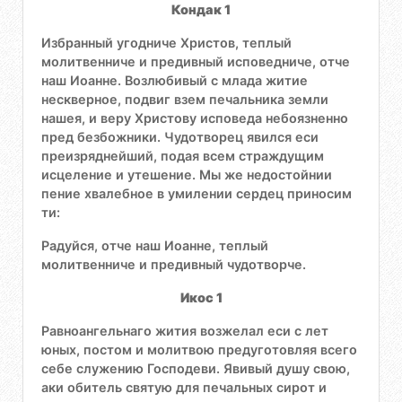
Кондак 1
Избранный угодниче Христов, теплый
молитвенниче и предивный исповедниче, отче
наш Иоанне. Возлюбивый с млада житие
нескверное, подвиг взем печальника земли
нашея, и веру Христову исповеда небоязненно
пред безбожники. Чудотворец явился еси
преизряднейший, подая всем страждущим
исцеление и утешение. Мы же недостойнии
пение хвалебное в умилении сердец приносим
ти:
Радуйся, отче наш Иоанне, теплый
молитвенниче и предивный чудотворче.
Икос 1
Равноангельнаго жития возжелал еси с лет
юных, постом и молитвою предуготовляя всего
себе служению Господеви. Явивый душу свою,
аки обитель святую для печальных сирот и