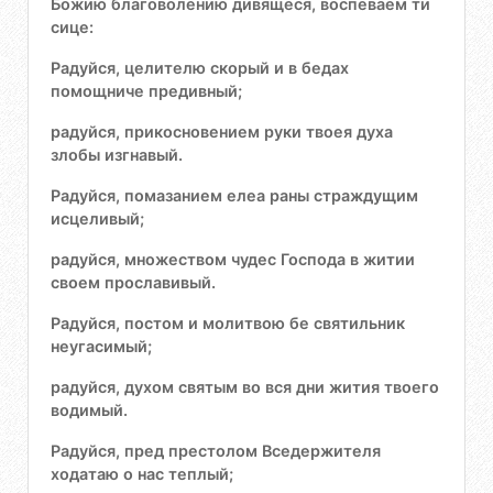
Божию благоволению дивящеся, воспеваем ти
сице:
Радуйся, целителю скорый и в бедах
помощниче предивный;
радуйся, прикосновением руки твоея духа
злобы изгнавый.
Радуйся, помазанием елеа раны страждущим
исцеливый;
радуйся, множеством чудес Господа в житии
своем прославивый.
Радуйся, постом и молитвою бе святильник
неугасимый;
радуйся, духом святым во вся дни жития твоего
водимый.
Радуйся, пред престолом Вседержителя
ходатаю о нас теплый;