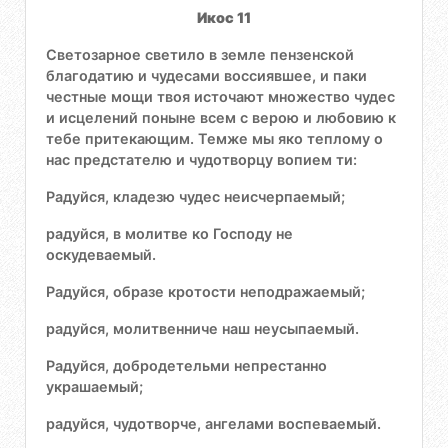
Икос 11
Светозарное светило в земле пензенской
благодатию и чудесами воссиявшее, и паки
честные мощи твоя источают множество чудес
и исцелений поныне всем с верою и любовию к
тебе притекающим. Темже мы яко теплому о
нас предстателю и чудотворцу вопием ти:
Радуйся, кладезю чудес неисчерпаемый;
радуйся, в молитве ко Господу не
оскудеваемый.
Радуйся, образе кротости неподражаемый;
радуйся, молитвенниче наш неусыпаемый.
Радуйся, добродетельми непрестанно
украшаемый;
радуйся, чудотворче, ангелами воспеваемый.