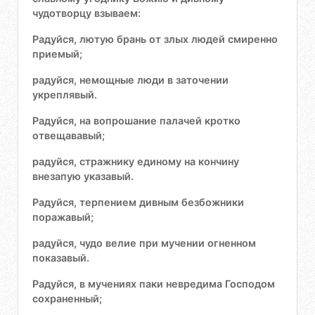
чудотворцу взываем:
Радуйся, лютую брань от злых людей смиренно
приемый;
радуйся, немощные люди в заточении
укреплявый.
Радуйся, на вопрошание палачей кротко
отвещававый;
радуйся, стражнику единому на кончину
внезапую указавый.
Радуйся, терпением дивным безбожники
поражавый;
радуйся, чудо велие при мучении огненном
показавый.
Радуйся, в мучениях паки невредима Господом
сохраненный;