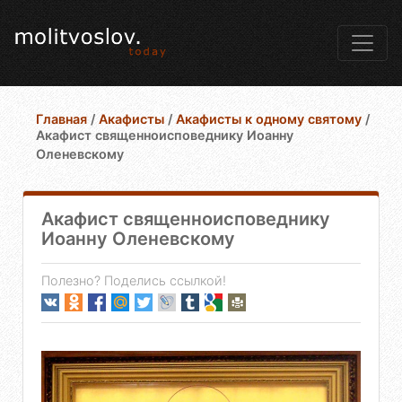
Главная
/
Акафисты
/
Акафисты к одному святому
/
Акафист священноисповеднику Иоанну
Оленевскому
Акафист священноисповеднику
Иоанну Оленевскому
Полезно? Поделись ссылкой!