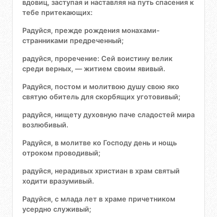
вдовиц, заступая и наставляя на путь спасения к
тебе притекающих:
Радуйся, прежде рождения монахами-
странниками предреченный;
радуйся, проречение: Сей воистину велик
среди верных, — житием своим явивый.
Радуйся, постом и молитвою душу свою яко
святую обитель для скорбящих уготовивый;
радуйся, нищету духовную паче сладостей мира
возлюбивый.
Радуйся, в молитве ко Господу день и нощь
отроком проводивый;
радуйся, нерадивых христиан в храм святый
ходити вразумивый.
Радуйся, с млада лет в храме причетником
усердно служивый;