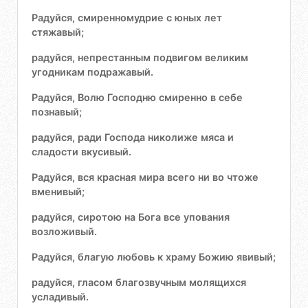
Радуйся, смиренномудрие с юных лет
стяжавый;
радуйся, непрестанным подвигом великим
угодникам подражавый.
Радуйся, Волю Господню смиренно в себе
познавый;
радуйся, ради Господа николиже мяса и
сладости вкусивый.
Радуйся, вся красная мира всего ни во чтоже
вменивый;
радуйся, сиротою на Бога все упования
возложивый.
Радуйся, благую любовь к храму Божию явивый;
радуйся, гласом благозвучным молящихся
усладивый.