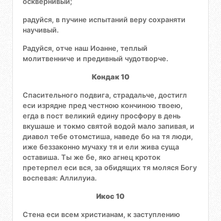
осквернивый;
радуйся, в пучине испытаний веру сохраняти
научивый.
Радуйся, отче наш Иоанне, теплый
молитвенниче и предивный чудотворче.
Кондак 10
Спасительного подвига, страдальче, достигл
еси изрядне пред честною кончиною твоею,
егда в пост великий едину просфору в день
вкушаше и токмо святой водой мало запивая, и
диавол тебе отомстиша, наведе бо на тя люди,
иже беззаконно мучаху тя и ели жива суща
оставиша. Ты же бе, яко агнец кроток
претерпел еси вся, за обидящих тя моляся Богу
воспевая: Аллилуиа.
Икос 10
Стена еси всем христианам, к заступлению