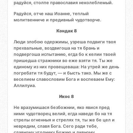
радуйся, столпе православия неколеблемый.
Радуйся, отче наш Иоанне, теплый
молитвенниче и предивный чудотворче.
Кондак 8
Люди злобою одержимы, узреша подвиги твоя
прехвальные, воздвигоша на тя брань и
подвергоша испытанию, егда бо к келии твоей
пришедша стражники во еже взяти тя. Ты же
единому из них провещеваша: На утрей же день
погребати тя будут, — и бысть тако. Мы же с
веселием славословим Бога и воспеваем Ему:
Аллилуиа.
Икос 8
Не вразумишася безбожнии, яко явися пред
ними чудотворец велий, егда наведе бо на тя
стрелы огненныя и стрелях тя, ты же бе цел и
невредим, славя Бога. Сего ради тебе,
славному угоднику Божию и дивному