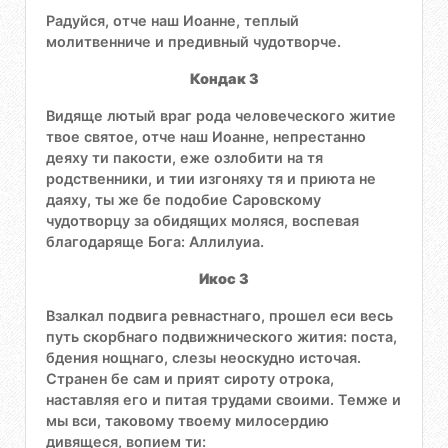
Радуйся, отче наш Иоанне, теплый
молитвенниче и предивный чудотворче.
Кондак 3
Видяще лютый враг рода человеческого житие
твое святое, отче наш Иоанне, непрестанно
деяху ти пакости, еже озлобити на тя
родственники, и тии изгоняху тя и приюта не
даяху, ты же бе подобие Саровскому
чудотворцу за обидящих моляся, воспевая
благодаряще Бога: Аллилуиа.
Икос 3
Взалкал подвига ревнастнаго, прошел еси весь
путь скорбнаго подвижнического жития: поста,
бдения нощнаго, слезы неоскудно источая.
Странен бе сам и прият сироту отрока,
наставляя его и питая трудами своими. Темже и
мы вси, таковому твоему милосердию
дивящеся, вопием ти: