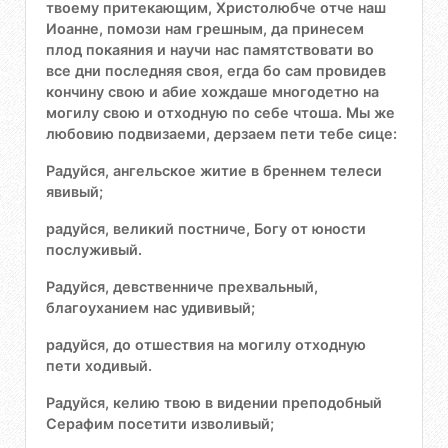
твоему притекающим, Христолюбче отче наш
Иоанне, помози нам грешным, да принесем
плод покаяния и научи нас памятствовати во
все дни последняя своя, егда бо сам провидев
кончину свою и абие хождаше многодетно на
могилу свою и отходную по себе чтоша. Мы же
любовию подвизаеми, дерзаем пети тебе сице:
Радуйся, ангельское житие в бреннем телеси
явивый;
радуйся, великий постниче, Богу от юности
послуживый.
Радуйся, девственниче прехвальный,
благоуханием нас удививый;
радуйся, до отшествия на могилу отходную
пети ходивый.
Радуйся, келию твою в видении преподобный
Серафим посетити изволивый;