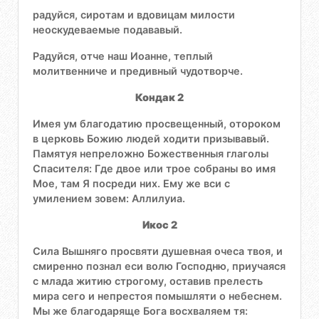
радуйся, сиротам и вдовицам милости
неоскудеваемые подававый.
Радуйся, отче наш Иоанне, теплый
молитвенниче и предивный чудотворче.
Кондак 2
Имея ум благодатию просвещенный, отороком
в церковь Божию людей ходити призывавый.
Памятуя непреложно Божественныя глаголы
Спасителя: Где двое или трое собраны во имя
Мое, там Я посреди них. Ему же вси с
умилением зовем: Аллилуиа.
Икос 2
Сила Вышняго просвяти душевная очеса твоя, и
смиренно познал еси волю Господню, приучаяся
с млада житию строгому, оставив прелесть
мира сего и непрестоя помышляти о небеснем.
Мы же благодаряще Бога восхваляем тя: