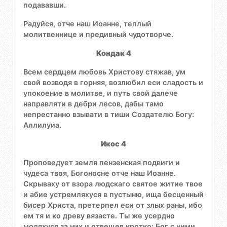
подававши.
Радуйся, отче наш Иоанне, теплый
молитвеннице и предивный чудотворче.
Кондак 4
Всем сердцем любовь Христову стяжав, ум
свой возводя в горняя, возлюбил еси сладость и
упокоение в молитве, и путь свой далече
направляти в дебри лесов, дабы тамо
непрестанно взывати в тиши Создателю Богу:
Аллилуиа.
Икос 4
Проповедует земля пензенская подвиги и
чудеса твоя, Богоносне отче наш Иоанне.
Скрываху от взора людскаго святое житие твое
и абие устремляхуся в пустыню, ища бесценный
бисер Христа, претерпел еси от злых раны, ибо
ем тя и ко древу вязасте. Ты же усердно
моляхуся за них и отвещев кротко: Бог с ними.