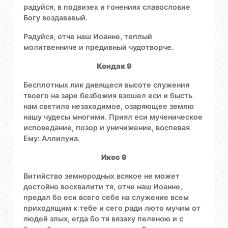
радуйся, в подвизех и гонениях славословие
Богу воздававый.
Радуйся, отче наш Иоанне, теплый
молитвенниче и предивный чудотворче.
Кондак 9
Бесплотных лик дивящеся высоте служения
твоего на заре безбожия взошел еси и бысть
нам светило незаходимое, озаряющее землю
нашу чудесы многими. Приял еси мученическое
исповедание, позор и уничижение, воспевая
Ему: Аллилуиа.
Икос 9
Витийство земнородных всякое не может
достойно восхвалити тя, отче наш Иоанне,
предал бо еси всего себе на служение всем
приходящим к тебе и сего ради люто мучим от
людей злых, егда бо тя вязаху пеленою и с