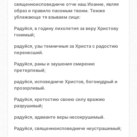
священноисповедниче отче наш Иоанне, являя
образ и правило пасомым твоим. Темже
ублажающе тя взываем сице:
Радуйся, в годину лихолетия за веру Христову
гонимый;
радуйся, узы темничныя за Христа с радостию
перенесший.
Радуйся, раны и заушения смиренно
претерпевый;
радуйся, исповедниче Христов, богомудрый и
прозорливый.
Радуйся, кротостию своею силу вражию
разрушивый;
радуйся, адаманте веры несокрушимый.
Радуйся, священноисповедниче неустрашимый;