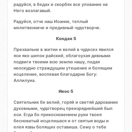
радуйся, в бедах и скорбях все упование на
Него возлагавый.
Радуйся, отче наш Иоанне, теплый
молитвенниче и предивный чудотворче.
Кондак 5
Прехвальне в житии и велий в чудесех явился
яси яко шипок райский, облагоухая дивными
подвиги твоими всю землю нашу, подая
неоскудно страждущим утешение и болящим
исцеление, воспевая благодарне Богу:
Аллилуиа.
Икос 5
Святильник бе велий, горяй и светяй даровании
духовными, чудотворец преизряднейший был
еси. Егда бо прикосновением руки твоея
бесноватый исцелишася и от святыя воды и
елея язвы болящих оставиша. Сему о тебе