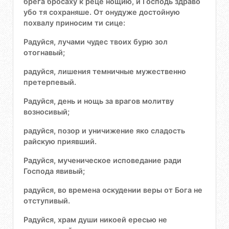
брега бросаху к реце нощию, и Господь здраво
убо тя сохраняше. От онудуже достойную
похвалу приносим ти сице:
Радуйся, лучами чудес твоих бурю зол
отогнавый;
радуйся, лишения темничные мужественно
претерпевый.
Радуйся, день и нощь за врагов молитву
возносивый;
радуйся, позор и уничижение яко сладость
райскую приявший.
Радуйся, мученическое исповедание ради
Господа явивый;
радуйся, во времена оскудении веры от Бога не
отступивый.
Радуйся, храм души никоей ересью не