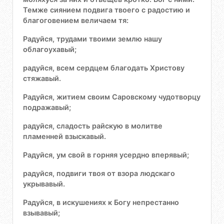
Темже сиянием подвига твоего с радостию и
благоговением величаем тя:
Радуйся, трудами твоими землю нашу
облагоухавый;
радуйся, всем сердцем благодать Христову
стяжавый.
Радуйся, житием своим Саровскому чудотворцу
подражавый;
радуйся, сладость райскую в молитве
пламенней взыскавый.
Радуйся, ум свой в горняя усердно вперявый;
радуйся, подвиги твоя от взора людскаго
укрывавый.
Радуйся, в искушениях к Богу непрестанно
взывавый;