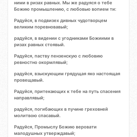
ними в ризах равных. Мы же радуяся о тебе
Божию промышлению, с любовью вопием ти:
Радуйся, в подвизех дивных чудотворцем
великим поревновавый;
радуйся, в видении с угодниками Божиими в
ризах равных стоявый.
Радуйся, паству пензенскую с любовию
ревностно окормлявый;
радуйся, взыскующим грядущая яко настоящая
провещавый.
Радуйся, притекающих к тебе на путь спасения
направлявый;
радуйся, погибающих в пучине греховней
молитвою спасавый.
Радуйся, Промыслу Божию веровати
малодушных утверждавый;