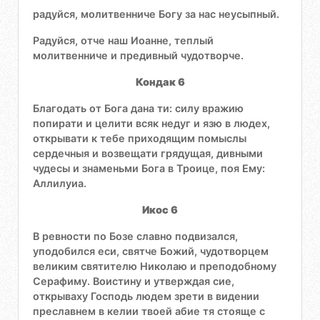
радуйся, молитвенниче Богу за нас неусыпный.
Радуйся, отче наш Иоанне, теплый
молитвенниче и предивный чудотворче.
Кондак 6
Благодать от Бога дана ти: силу вражию
попирати и целити всяк недуг и язю в людех,
открывати к тебе приходящим помыслы
сердечныя и возвещати грядущая, дивными
чудесы и знаменьми Бога в Троице, поя Ему:
Аллилуиа.
Икос 6
В ревности по Бозе славно подвизался,
уподобился еси, святче Божий, чудотворцем
великим святителю Николаю и преподобному
Серафиму. Воистину и утверждая сие,
открываху Господь людем зрети в видении
преславнем в келии твоей абие тя стояще с