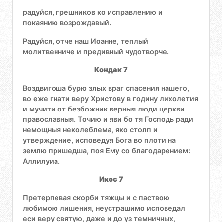
радуйся, грешников ко исправлению и
покаянию возрождавый.
Радуйся, отче наш Иоанне, теплый
молитвенниче и предивный чудотворче.
Кондак 7
Воздвигоша бурю злых враг спасения нашего,
во еже гнати веру Христову в годину лихолетия
и мучити от безбожник верныя люди церкви
православныя. Точию и яви бо тя Господь ради
немощныя неколеблема, яко столп и
утверждение, исповедуя Бога во плоти на
землю пришедша, поя Ему со благодарением:
Аллилуиа.
Икос 7
Претерпевая скорби тяжцы и с паствою
любимою лишения, неустрашимо исповедал
еси веру святую, даже и до уз темничных,