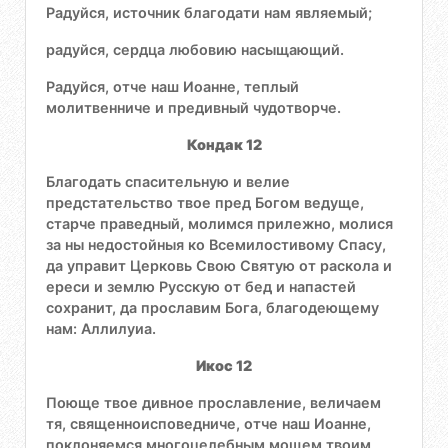
Радуйся, источник благодати нам являемый;
радуйся, сердца любовию насыщающий.
Радуйся, отче наш Иоанне, теплый
молитвенниче и предивный чудотворче.
Кондак 12
Благодать спасительную и велие
предстательство твое пред Богом ведуще,
старче праведный, молимся прилежно, молися
за ны недостойныя ко Всемилостивому Спасу,
да управит Церковь Свою Святую от раскола и
ереси и землю Русскую от бед и напастей
сохранит, да прославим Бога, благодеющему
нам: Аллилуиа.
Икос 12
Поюще твое дивное прославление, величаем
тя, священноисповедниче, отче наш Иоанне,
поклоняемся многоцелебным мощем твоим