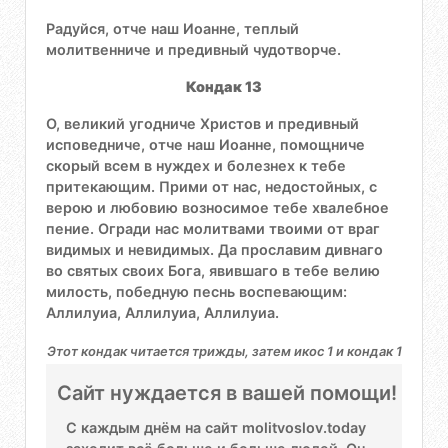
Радуйся, отче наш Иоанне, теплый
молитвенниче и предивный чудотворче.
Кондак 13
О, великий угодниче Христов и предивный
исповедниче, отче наш Иоанне, помощниче
скорый всем в нуждех и болезнех к тебе
притекающим. Прими от нас, недостойных, с
верою и любовию возносимое тебе хвалебное
пение. Огради нас молитвами твоими от враг
видимых и невидимых. Да прославим дивнаго
во святых своих Бога, явившаго в тебе велию
милость, победную песнь воспевающим:
Аллилуиа, Аллилуиа, Аллилуиа.
Этот кондак читается трижды, затем икос 1 и кондак 1
Сайт нуждается в вашей помощи!
С каждым днём на сайт molitvoslov.today