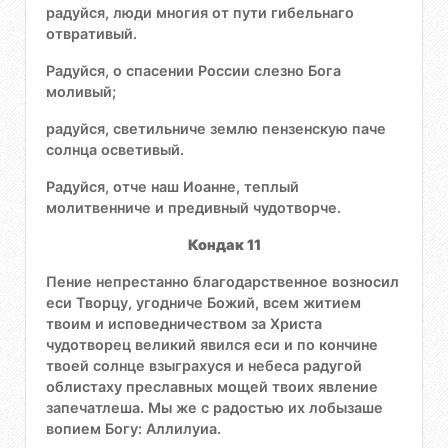
радуйся, люди многия от пути гибельнаго
отвративый.
Радуйся, о спасении России слезно Бога
моливый;
радуйся, светильниче землю пензенскую паче
солнца осветивый.
Радуйся, отче наш Иоанне, теплый
молитвенниче и предивный чудотворче.
Кондак 11
Пение непрестанно благодарственное возносил
еси Творцу, угодниче Божий, всем житием
твоим и исповедничеством за Христа
чудотворец великий явился еси и по кончине
твоей солнце взыграхуся и небеса радугой
облистаху преславных мощей твоих явление
запечатлеша. Мы же с радостью их лобызаше
вопием Богу: Аллилуиа.