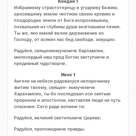
Кондак 1
Избранному страстотерпцу и угоднику Божию,
оросившему землю честною своею кровию и
плодородие земли от Бога испросившему,
похвальная из глубины души возглашаем пения.
Ты же, яко имеяй велие дерзновение ко
Господу, от всяких нас бед свободи, зовущих:
Радуйся, священномучениче Харлампие,
милосердый наш пред Богом заступниче и
предивный чудотворче.
Икос 1
Ангели на небеси радовахуся непорочному
житию твоему, священ- номучениче
Харалампио, ты бо последовал еси святым
пророком и апостолом, наставляя люди на путь
спасения. Сего ради вопием ти:
Радуйся, великий светильниче Церкве;
Радуйся, проповедниче правды.