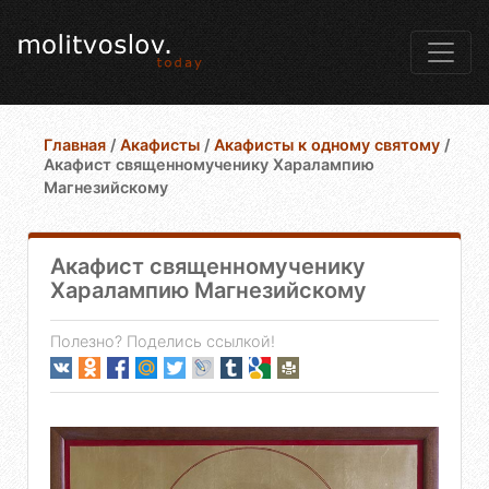
Главная
/
Акафисты
/
Акафисты к одному святому
/
Акафист священномученику Харалампию
Магнезийскому
Акафист священномученику
Харалампию Магнезийскому
Полезно? Поделись ссылкой!