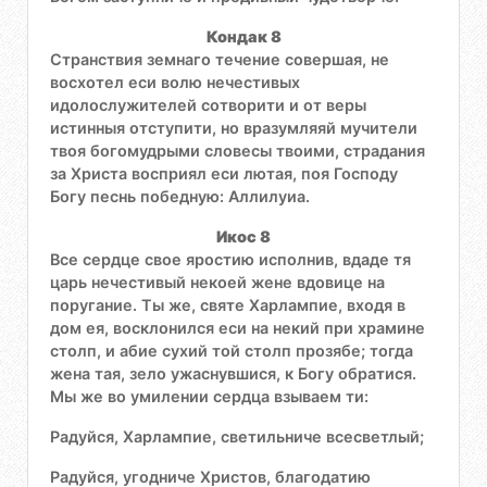
Кондак 8
Странствия земнаго течение совершая, не
восхотел еси волю нечестивых
идолослужителей сотворити и от веры
истинныя отступити, но вразумляяй мучители
твоя богомудрыми словесы твоими, страдания
за Христа восприял еси лютая, поя Господу
Богу песнь победную: Аллилуиа.
Икос 8
Все сердце свое яростию исполнив, вдаде тя
царь нечестивый некоей жене вдовице на
поругание. Ты же, святе Харлампие, входя в
дом ея, восклонился еси на некий при храмине
столп, и абие сухий той столп прозябе; тогда
жена тая, зело ужаснувшися, к Богу обратися.
Мы же во умилении сердца взываем ти:
Радуйся, Харлампие, светильниче всесветлый;
Радуйся, угодниче Христов, благодатию