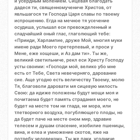
и усердным молением. Сицевая благодать
дадеся ти, священномучениче Христов, от
явльшагося ти Господа Царя славы по твоему
испрошению. Егда на мечное тя усечение
осудиша, услышал еси превожделенный и
сладчайший оный глас, глаголющий тебе:
«Прииди, Харлампие, друже Мой, многия муки
имене ради Моего претерпевый, и проси у
Мене, еже хощеши, и Аз дам ти». Ты же,
великий светильниче, рекл еси Христу Господу
усты своими: «Господи мой, велико убо мне
есть от Тебе, Света невечерняго, дарование
сие. Аще угодно есть величеству Твоему, молю
Тя, благоволи даровати мя сицевую милость
Свою: да идиже положены будут мощи моя и
почитаема будет память страдания моего, не
будет на месте том ни глада, ни мора, или
тлетворного воздуха, погубляющего плоды, но
да будет паче на месте оном мир, здравие
телесем и душам спасение, изобилие пшеницы,
вина, и елеа и умножение скотов, яже на
потребу человеком». Ты же паки, угодниче