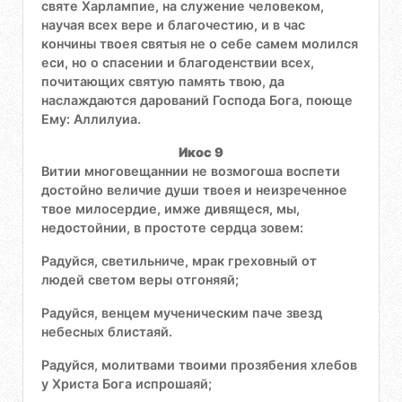
святе Харлампие, на служение человеком,
научая всех вере и благочестию, и в час
кончины твоея святыя не о себе самем молился
еси, но о спасении и благоденствии всех,
почитающих святую память твою, да
наслаждаются дарований Господа Бога, поюще
Ему: Аллилуиа.
Икос 9
Витии многовещаннии не возмогоша воспети
достойно величие души твоея и неизреченное
твое милосердие, имже дивящеся, мы,
недостойнии, в простоте сердца зовем:
Радуйся, светильниче, мрак греховный от
людей светом веры отгоняяй;
Радуйся, венцем мученическим паче звезд
небесных блистаяй.
Радуйся, молитвами твоими прозябения хлебов
у Христа Бога испрошаяй;