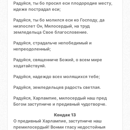
Радуйся, ты бо просил еси плодородие месту,
идеже пострадал еси;
Радуйся, ты бо молился еси ко Господу, да
низпослет Он, Милосердый, на труд
земледельца Свое благословение.
Радуйся, страдальче непобедимый и
непреодоленный;
Радуйся, священниче Божий, о всем мире
ходатайствуяй.
Радуйся, надеждо всех молящихся тебе;
Радуйся, земледельцев радость светлая.
Радуйся, Харлампие, милосердый наш пред
Богом заступниче и предивный чудотворче.
Кондак 13
О предивный Харлампие, заступниче наш
премилосердый! Вонми гласу недостойныя