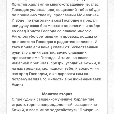
Христов Харлампие много-страдальниче, глас
Господен услышал еси, вещающий тебе: «буди
по прошению твоему, преславный Мой воине».
И абие, по глаголании сем Господнем предал
еси душу свою без мечнаго посечения, и пойде
во след Христа Господа со славою многою,
Ангелом убо сретающим и провождающим ю
до престола Господня с радостию великою. И
тако приял еси венец славы от Божественныя
руки Его с лики святых, вечно славящих
пресвятое имя Господа. И тамо, во славе
небесней пребывая, призри, угодниче Божий, и
на нас грешных, молящихся тебе, и воспомяни
нас пред Господем, еже даровати нам на
потребу велия Его милости в безконечныя веки.
Аминь.
Молитва вторая
О пречудный священномучениче Харлампие,
страстотерпче непреодоленный, священниче
Божий, о всем мире ходатайствуяй! Призри на