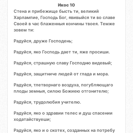
Икос 10
Стена и прибежище бысть ти, великий
Харлампие, Господь Бог, явивыйся ти во славе
Своей в час блаженныя кончины твоея. Темже
зовем ти:
Радуйся, друже Господень;
Радуйся, яко Господь дает ти, яже просиши.
Радуйся, страшную славу Господню видевый;
Радуйся, защитниче людей от глада и мора.
Радуйся, тлетворнаго воздуха, погубляющаго
плоды земныя, силою Божиею отгонителю;
Радуйся, трудолюбия учителю.
Радуйся, яко о здравии телес и душ спасении
ходатайствуеши;
Радуйся, яко и о скотех, созданных на потребу