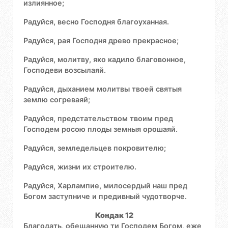
излиянное;
Радуйся, весно Господня благоуханная.
Радуйся, рая Господня древо прекрасное;
Радуйся, молитву, яко кадило благовонное,
Господеви возсылаяй.
Радуйся, дыханием молитвы твоей святыя
землю согреваяй;
Радуйся, предстательством твоим пред
Господем росою плоды земныя орошаяй.
Радуйся, земледельцев покровителю;
Радуйся, жизни их строителю.
Радуйся, Харлампие, милосердый наш пред
Богом заступниче и предивный чудотворче.
Кондак 12
Благодать, обещанную ти Господем Богом, еже