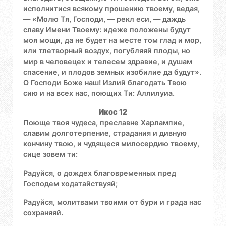
исполнитися всякому прошению твоему, ведая,
— «Молю Тя, Господи, — рекл еси, — даждь
славу Имени Твоему: идеже положены будут
моя мощи, да не будет на месте том глад и мор,
или тлетворный воздух, погубляяй плоды, но
мир в человецех и телесем здравие, и душам
спасение, и плодов земных изобилие да будут».
О Господи Боже наш! Излий благодать Твою
сию и на всех нас, поющих Ти: Аллилуиа.
Икос 12
Поюще твоя чудеса, преславне Харлампие,
славим долготерпение, страдания и дивную
кончину твою, и чудящеся милосердию твоему,
сице зовем ти:
Радуйся, о дождех благовременных пред
Господем ходатайствуяй;
Радуйся, молитвами твоими от бури и града нас
сохраняяй.