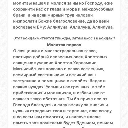
молитвы нашея и молися за ны ко Господу, еже
сохранити нас от глада и мора и междоусобныя
брани, и на всяк мирный труд человеч
низпослати Божие благословение, да во веки
воспеваем Ему: Аллилуиа, Аллилуиа, Аллилуиа.
Этот кондак читается трижды, затем икос 1 и кондак 1
Молитва первая
О священная и многострадальная главо,
пастырю добрый словесных овец Христовых,
священномучениче Христов Харлампие.
Магнисийс-кая похвало и славо вселенныя,
всемирный светильниче и великий наш
заступниче и помощниче в скорбех, бедах и
всяких нуждах! Услыши нас грешных, к тебе
прибегающих и молящихся, и избави нас от
всякаго злаго обстояния. Ты бо приял еси от
Господа благодать и силу велику за многия и
нужныя страдания твоя и терпение, еже всюду
и во всем нам помогати, и наипаче идеже
память твоя почитаема будет бдением, пением