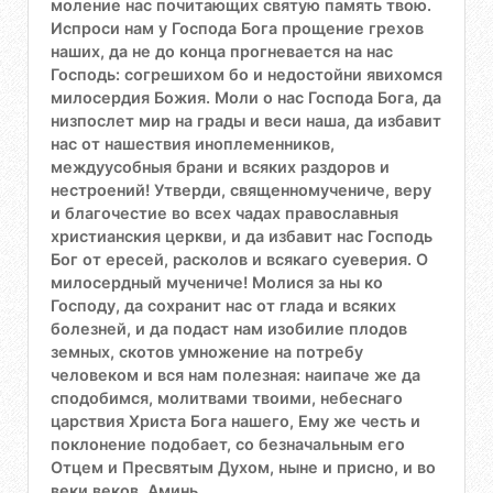
моление нас почитающих святую память твою.
Испроси нам у Господа Бога прощение грехов
наших, да не до конца прогневается на нас
Господь: согрешихом бо и недостойни явихомся
милосердия Божия. Моли о нас Господа Бога, да
низпослет мир на грады и веси наша, да избавит
нас от нашествия иноплеменников,
междуусобныя брани и всяких раздоров и
нестроений! Утверди, священномучениче, веру
и благочестие во всех чадах православныя
христианския церкви, и да избавит нас Господь
Бог от ересей, расколов и всякаго суеверия. О
милосердный мучениче! Молися за ны ко
Господу, да сохранит нас от глада и всяких
болезней, и да подаст нам изобилие плодов
земных, скотов умножение на потребу
человеком и вся нам полезная: наипаче же да
сподобимся, молитвами твоими, небеснаго
царствия Христа Бога нашего, Ему же честь и
поклонение подобает, со безначальным его
Отцем и Пресвятым Духом, ныне и присно, и во
веки веков. Аминь.