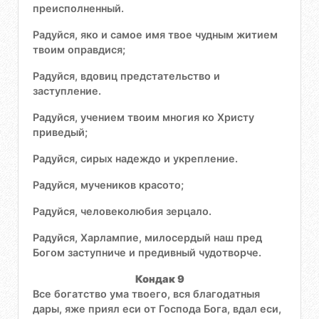
преисполненный.
Радуйся, яко и самое имя твое чудным житием
твоим оправдися;
Радуйся, вдовиц предстательство и
заступление.
Радуйся, учением твоим многия ко Христу
приведый;
Радуйся, сирых надеждо и укрепление.
Радуйся, мучеников красото;
Радуйся, человеколюбия зерцало.
Радуйся, Харлампие, милосердый наш пред
Богом заступниче и предивный чудотворче.
Кондак 9
Все богатство ума твоего, вся благодатныя
дары, яже приял еси от Господа Бога, вдал еси,