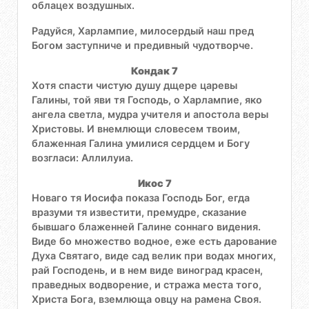
облацех воздушных.
Радуйся, Харлампие, милосердый наш пред
Богом заступниче и предивный чудотворче.
Кондак 7
Хотя спасти чистую душу дщере царевы
Галины, той яви тя Господь, о Харлампие, яко
ангела светла, мудра учителя и апостола веры
Христовы. И внемлющи словесем твоим,
блаженная Галина умилися сердцем и Богу
возгласи: Аллилуиа.
Икос 7
Новаго тя Иосифа показа Господь Бог, егда
вразуми тя известити, премудре, сказание
бывшаго блаженней Галине соннаго видения.
Виде бо множество водное, еже есть дарование
Духа Святаго, виде сад велик при водах многих,
рай Господень, и в нем виде виноград красен,
праведных водворение, и стража места того,
Христа Бога, вземлюща овцу на рамена Своя.