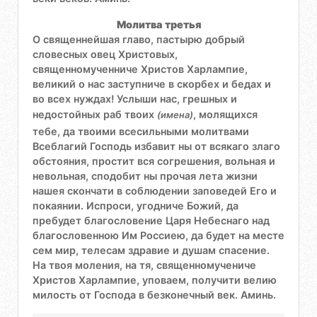
Молитва третья
О священнейшая главо, пастырю добрый
словесных овец Христовых,
священномученниче Христов Харлампие,
великий о нас заступниче в скорбех и бедах и
во всех нуждах! Услыши нас, грешных и
недостойных раб твоих
, молящихся
(имена)
тебе, да твоими всесильными молитвами
Всеблагий Господь избавит ны от всякаго злаго
обстояния, простит вся согрешения, вольная и
невольная, сподобит ны прочая лета жизни
нашея скончати в соблюдении заповедей Его и
покаянии. Испроси, угодниче Божий, да
пребудет благословение Царя Небеснаго над
благословенною Им Россиею, да будет на месте
сем мир, телесам здравие и душам спасение.
На твоя моления, на тя, священномучениче
Христов Харлампие, уповаем, получити велию
милость от Господа в безконечный век. Аминь.