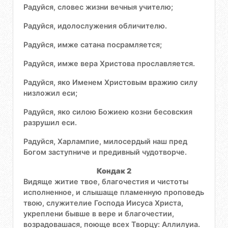
Радуйся, словес жизни вечныя учителю;
Радуйся, идолослужения обличителю.
Радуйся, имже сатана посрамляется;
Радуйся, имже вера Христова прославляется.
Радуйся, яко Именем Христовым вражию силу
низложил еси;
Радуйся, яко силою Божиею козни бесовския
разрушил еси.
Радуйся, Харлампие, милосердый наш пред
Богом заступниче и предивный чудотворче.
Кондак 2
Видяще житие твое, благочестия и чистоты
исполненное, и слышаще пламенную проповедь
твою, служителие Господа Иисуса Христа,
укреплени бывше в вере и благочестии,
возрадовашася, поюще всех Творцу: Аллилуиа.