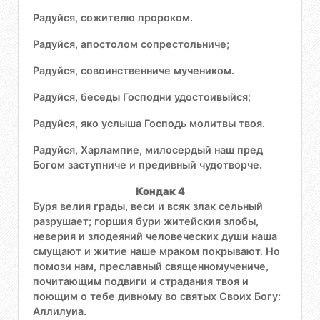
Радуйся, сожителю пророком.
Радуйся, апостолом сопрестольниче;
Радуйся, совоинственниче мучеником.
Радуйся, беседы Господни удостоивыйся;
Радуйся, яко услыша Господь молитвы твоя.
Радуйся, Харлампие, милосердый наш пред
Богом заступниче и предивный чудотворче.
Кондак 4
Буря велия грады, веси и всяк злак сельный
разрушает; горшия бури житейския злобы,
неверия и злодеяний человеческих души наша
смущают и житие наше мраком покрывают. Но
помози нам, преславный священномучениче,
почитающим подвиги и страдания твоя и
поющим о тебе дивному во святых Своих Богу:
Аллилуиа.