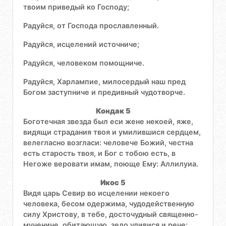
твоим приведый ко Господу;
Радуйся, от Господа прославленный.
Радуйся, исцелений источниче;
Радуйся, человеком помощниче.
Радуйся, Харлампие, милосердый наш пред
Богом заступниче и предивный чудотворче.
Кондак 5
Боготечная звезда был еси жене некоей, яже,
видящи страдания твоя и умилившися сердцем,
велегласно возгласи: человече Божий, честна
есть старость твоя, и Бог с тобою есть, в
Негоже веровати имам, поюще Ему: Аллилуиа.
Икос 5
Видя царь Севир во исцелении некоего
человека, бесом одержима, чудодейственную
силу Христову, в тебе, досточудный священно-
мучениче, обитающую, зело удивися и рече: