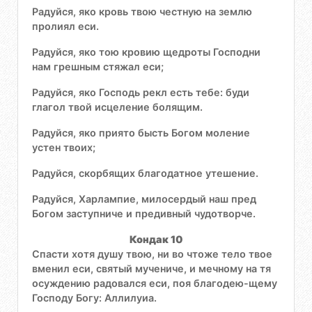
Радуйся, яко кровь твою честную на землю
пролиял еси.
Радуйся, яко тою кровию щедроты Господни
нам грешным стяжал еси;
Радуйся, яко Господь рекл есть тебе: буди
глагол твой исцеление болящим.
Радуйся, яко приято бысть Богом моление
устен твоих;
Радуйся, скорбящих благодатное утешение.
Радуйся, Харлампие, милосердый наш пред
Богом заступниче и предивный чудотворче.
Кондак 10
Спасти хотя душу твою, ни во чтоже тело твое
вменил еси, святый мучениче, и мечному на тя
осуждению радовался еси, поя благодею-щему
Господу Богу: Аллилуиа.