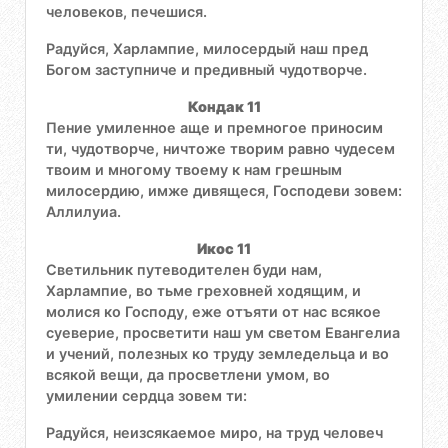
человеков, печешися.
Радуйся, Харлампие, милосердый наш пред
Богом заступниче и предивный чудотворче.
Кондак 11
Пение умиленное аще и премногое приносим
ти, чудотворче, ничтоже творим равно чудесем
твоим и многому твоему к нам грешным
милосердию, имже дивящеся, Господеви зовем:
Аллилуиа.
Икос 11
Светильник путеводителен буди нам,
Харлампие, во тьме греховней ходящим, и
молися ко Господу, еже отъяти от нас всякое
суеверие, просветити наш ум светом Евангелиа
и учений, полезных ко труду земледельца и во
всякой вещи, да просветлени умом, во
умилении сердца зовем ти:
Радуйся, неизсякаемое миро, на труд человеч