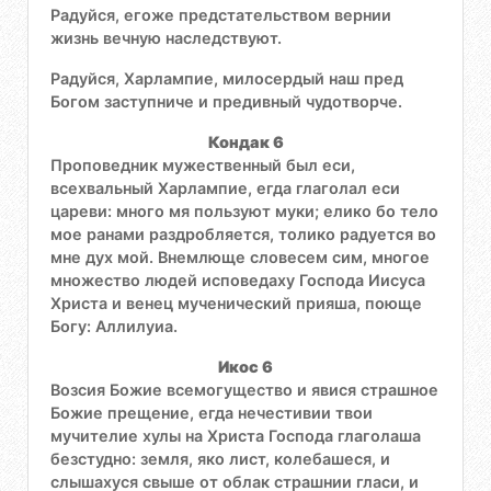
Радуйся, егоже предстательством вернии
жизнь вечную наследствуют.
Радуйся, Харлампие, милосердый наш пред
Богом заступниче и предивный чудотворче.
Кондак 6
Проповедник мужественный был еси,
всехвальный Харлампие, егда глаголал еси
цареви: много мя пользуют муки; елико бо тело
мое ранами раздробляется, толико радуется во
мне дух мой. Внемлюще словесем сим, многое
множество людей исповедаху Господа Иисуса
Христа и венец мученический прияша, поюще
Богу: Аллилуиа.
Икос 6
Возсия Божие всемогущество и явися страшное
Божие прещение, егда нечестивии твои
мучителие хулы на Христа Господа глаголаша
безстудно: земля, яко лист, колебашеся, и
слышахуся свыше от облак страшнии гласи, и