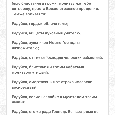
бяху блистания и громи; молитву же тебе
сотворшу, преста Божие страшное прещение.
Темже вопием ти:
Радуйся, гордых обличителю;
Радуйся, нищеты духовныя учителю.
Радуйся, хульников Имене Господня
низложителю;
Радуйся, от гнева Господня человеки избавляяй.
Радуйся, блистания и громы небесныя
молитвою утишаяй;
Радуйся, омертвевшия от страха человеки
воскресивый.
Радуйся, велие незлобие к мучителем твоим
явивый;
Радуйся, егоже ради Господь Бог возгреме во