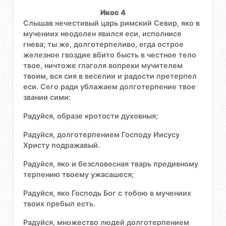
Икос 4
Слышав нечестивый царь римский Севир, яко в
мучениих неодолен явился еси, исполнися
гнева; ты же, долготерпеливо, егда острое
железное гвоздие вбито бысть в честное тело
твое, ничтоже глаголя вопреки мучителем
твоим, вся сия в веселии и радости претерпел
еси. Сего ради ублажаем долготерпение твое
звании сими:
Радуйся, образе кротости духовныя;
Радуйся, долготерпением Господу Иисусу
Христу подражавый.
Радуйся, яко и безсловесная тварь предивному
терпению твоему ужасашеся;
Радуйся, яко Господь Бог с тобою в мучениих
твоих пребыл есть.
Радуйся, множество людей долготерпением