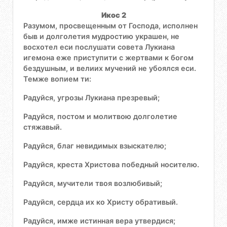
Икос 2
Разумом, просвещенным от Господа, исполнен
быв и долголетия мудростию украшен, не
восхотел еси послушати совета Лукиана
игемона еже приступити с жертвами к богом
бездушным, и велиих мучений не убоялся еси.
Темже вопием ти:
Радуйся, угрозы Лукиана презревый;
Радуйся, постом и молитвою долголетие
стяжавый.
Радуйся, благ невидимых взыскателю;
Радуйся, креста Христова победный носителю.
Радуйся, мучители твоя возлюбивый;
Радуйся, сердца их ко Христу обративый.
Радуйся, имже истинная вера утвердися;