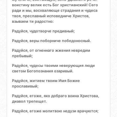
воистину велик есть Бог христианский! Сего
ради и мы, восхваляюще страдания и чудеса
твоя, преславный исповедниче Христов,
взываем ти радостно:
Радуйся, чудотворче предивный;
Радуйся, веры поборниче победоносный.
Радуйся, от огненнаго жжения невредим
пребывый;
Радуйся, чудесы твоими неверующия люди
светом Богопознания озаривый.
Радуйся, житием твоим Имя Божие
прославивый;
Радуйся, егоже, яко добраго воина Христова,
диавол трепещет.
Радуйся, егоже молитвою недузи врачуются;