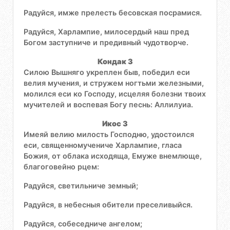
Радуйся, имже прелесть бесовская посрамися.
Радуйся, Харлампие, милосердый наш пред
Богом заступниче и предивный чудотворче.
Кондак 3
Силою Вышняго укреплен быв, победил еси
велия мучения, и стружем ногтьми железными,
молился еси ко Господу, исцеляя болезни твоих
мучителей и воспевая Богу песнь: Аллилуиа.
Икос 3
Имеяй велию милость Господню, удостоился
еси, священномучениче Харлампие, гласа
Божия, от облака исходяща, Емуже внемлюще,
благоговейно рцем:
Радуйся, светильниче земный;
Радуйся, в небесныя обители преселивыйся.
Радуйся, собеседниче ангелом;