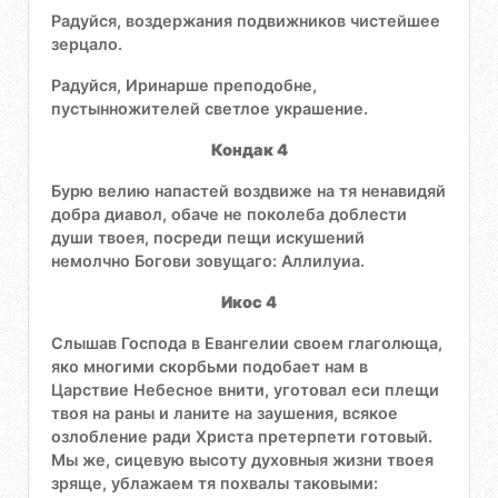
Радуйся, воздержания подвижников чистейшее
зерцало.
Радуйся, Иринарше преподобне,
пустынножителей светлое украшение.
Кондак 4
Бурю велию напастей воздвиже на тя ненавидяй
добра диавол, обаче не поколеба доблести
души твоея, посреди пещи искушений
немолчно Богови зовущаго: Аллилуиа.
Икос 4
Слышав Господа в Евангелии своем глаголюща,
яко многими скорбьми подобает нам в
Царствие Небесное внити, уготовал еси плещи
твоя на раны и ланите на заушения, всякое
озлобление ради Христа претерпети готовый.
Мы же, сицевую высоту духовныя жизни твоея
зряще, ублажаем тя похвалы таковыми: