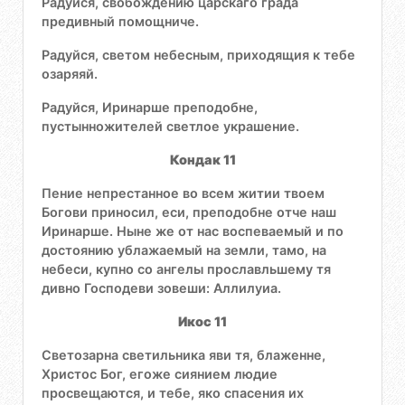
Радуйся, свобождению царскаго града
предивный помощниче.
Радуйся, светом небесным, приходящия к тебе
озаряяй.
Радуйся, Иринарше преподобне,
пустынножителей светлое украшение.
Кондак 11
Пение непрестанное во всем житии твоем
Богови приносил, еси, преподобне отче наш
Иринарше. Ныне же от нас воспеваемый и по
достоянию ублажаемый на земли, тамо, на
небеси, купно со ангелы прославльшему тя
дивно Господеви зовеши: Аллилуиа.
Икос 11
Светозарна светильника яви тя, блаженне,
Христос Бог, егоже сиянием людие
просвещаются, и тебе, яко спасения их