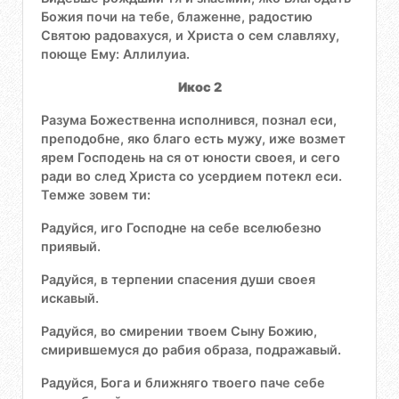
Божия почи на тебе, блаженне, радостию
Святою радовахуся, и Христа о сем славляху,
поюще Ему: Аллилуиа.
Икос 2
Разума Божественна исполнився, познал еси,
преподобне, яко благо есть мужу, иже возмет
ярем Господень на ся от юности своея, и сего
ради во след Христа со усердием потекл еси.
Темже зовем ти:
Радуйся, иго Господне на себе вселюбезно
приявый.
Радуйся, в терпении спасения души своея
искавый.
Радуйся, во смирении твоем Сыну Божию,
смирившемуся до рабия образа, подражавый.
Радуйся, Бога и ближняго твоего паче себе