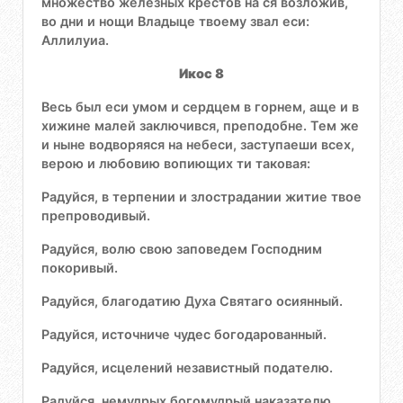
множество железных крестов на ся возложив,
во дни и нощи Владыце твоему звал еси:
Аллилуиа.
Икос 8
Весь был еси умом и сердцем в горнем, аще и в
хижине малей заключився, преподобне. Тем же
и ныне водворяяся на небеси, заступаеши всех,
верою и любовию вопиющих ти таковая:
Радуйся, в терпении и злострадании житие твое
препроводивый.
Радуйся, волю свою заповедем Господним
покоривый.
Радуйся, благодатию Духа Святаго осиянный.
Радуйся, источниче чудес богодарованный.
Радуйся, исцелений независтный подателю.
Радуйся, немудрых богомудрый наказателю.