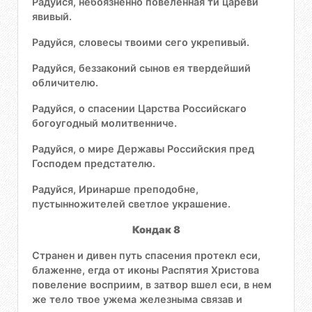
Радуйся, небоязненно повеленная ти цареви
явивый.
Радуйся, словесы твоими сего укрепивый.
Радуйся, беззаконий сынов ея твердейший
обличителю.
Радуйся, о спасении Царства Российскаго
богоугодный молитвенниче.
Радуйся, о мире Державы Российския пред
Господем предстателю.
Радуйся, Иринарше преподобне,
пустынножителей светлое украшение.
Кондак 8
Странен и дивен путь спасения протекл еси,
блаженне, егда от иконы Распятия Христова
повеление восприим, в затвор вшел еси, в нем
же тело твое ужема железныма связав и