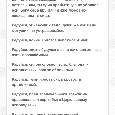
оставльшим, ты един пребыти зде не убоялся
ecи, Богу себе вручая. Темже любовию
восхваляем тя сице:
Радуйся, убивающих тело, души же убити не
могущих, не устрашивыйся.
Радуйся, воине Христов непоколебимый.
Радуйся, жизнь будущаго века паче временнаго
жития возлюбивый.
Радуйся, силою словес твоих, благодати
исполненных, врагов обличивый.
Радуйся, теми ярость сих в кротость
преложивый.
Радуйся, пред военачальники вражиими
православна и верна быти Царю своему
исповедавый.
Радуйся, хищений их небоязненный