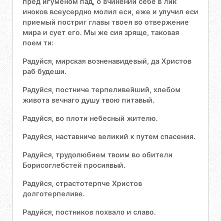
пред игуменом пад, о вчинении себе в лик
иноков всеусердно молил еси, еже и улучил еси
приемый постриг главы твоея во отвержение
мира и сует его. Мы же сия зряще, таковая
поем ти:
Радуйся, мирская возненавидевый, да Христов
раб будеши.
Радуйся, постниче терпеливейший, хлебом
живота вечнаго душу твою питавый.
Радуйся, во плоти небесный жителю.
Радуйся, наставниче великий к путем спасения.
Радуйся, трудолюбием твоим во обители
Борисоглебстей просиявый.
Радуйся, страстотерпче Христов
долготерпеливе.
Радуйся, постников похвало и славо.