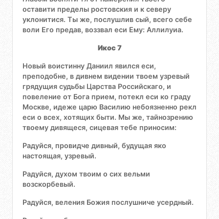
оставити пределы ростовския и к северу
уклонитися. Ты же, послушлив сый, всего себе
воли Его предав, воззвал еси Ему: Аллилуиа.
Икос 7
Новый воистинну Даниил явился еси,
преподобне, в дивнем видении твоем узревый
грядущия судьбы Царства Российскаго, и
повеление от Бога прием, потекл еси ко граду
Москве, идеже царю Василию небоязненно рекл
еси о всех, хотящих быти. Мы же, тайнозрению
твоему дивящеся, сицевая тебе приносим:
Радуйся, провидче дивный, будущая яко
настоящая, узревый.
Радуйся, духом твоим о сих вельми
возскорбевый.
Радуйся, веления Божия послушниче усердный.