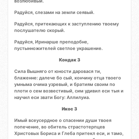
возлюбивый.
Радуйся, слезами на земли сеявый.
Радуйся, притекающих к заступлению твоему
послушателю скорый.
Радуйся, Иринарше преподобне,
пустынножителей светлое украшение.
Кондак 3
Сила Вышняго от юности даровася ти,
блаженне: далече бо сый, кончину отца твоего
умныма очима узревый, и братиям своим по
плоти о сем возвестивый, сим удивил еси тыя и
научил еси звати Богу: Аллилуиа.
Икос 3
Имый всеусердное о спасении души твоея
попечение, во обитель страстотерпцев
Христовых Бориса и Глеба притекл еси, и тамо,