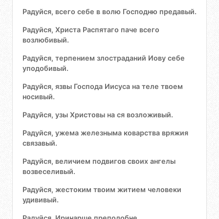
Радуйся, всего себе в волю Господню предавый.
Радуйся, Христа Распятаго паче всего
возлюбивый.
Радуйся, терпением злостраданий Иову себе
уподобивый.
Радуйся, язвы Господа Иисуса на теле твоем
носивый.
Радуйся, узы Христовы на ся возложивый.
Радуйся, ужема железныма коварства вряжия
связавый.
Радуйся, величием подвигов своих ангелы
возвеселивый.
Радуйся, жестоким твоим житием человеки
удививый.
Радуйся, Иринарше преподобне,