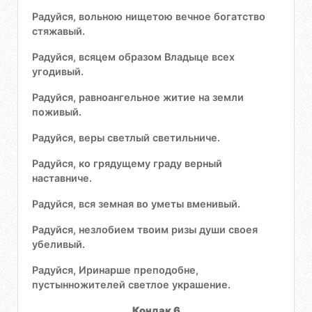
Радуйся, вольною нищетою вечное богатство
стяжавый.
Радуйся, всяцем образом Владыце всех
угодивый.
Радуйся, равноангельное житие на земли
поживый.
Радуйся, веры светлый светильниче.
Радуйся, ко грядущему граду верный
наставниче.
Радуйся, вся земная во уметы вменивый.
Радуйся, незлобием твоим ризы души своея
убеливый.
Радуйся, Иринарше преподобне,
пустынножителей светлое украшение.
Кондак 6