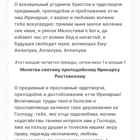
О всехвальный угодниче Христов и чудотворче
предивный, преподобне и преблаженне отче
наш Иринарше, с верою и любовию вопием
тебе всеусердно: приими ныне малое моление
сие наше, и умоли Милостиваго Бога, да
избавит нас от всяких бед и напастей, и
будущия свободит муки, вопиющих Ему:
Аллилуиа, Аллилуиа, Аллилуиа.
Этот кондак читается трижды, затем икос 1 и кондак 1
Молитва святому преподобному Иринарху
Ростовскому
О предивный и преславный чудотворче,
преподобне и достоблаженне отче Иринарше!
Величающе труды твоя и болезни и
прославляюще великое твое дерзновение ко
Господу, тебе, яко отца чадолюбива, молим:
ходатайствы твоими испроси нам у Господа,
яже на пользу душам и телесем нашим: веру
праву, надежду несомненну, любовь