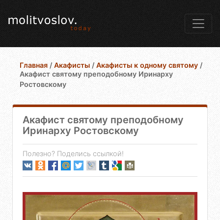
Главная
/
Акафисты
/
Акафисты к одному святому
/
Акафист святому преподобному Иринарху
Ростовскому
Акафист святому преподобному
Иринарху Ростовскому
Полезно? Поделись ссылкой!