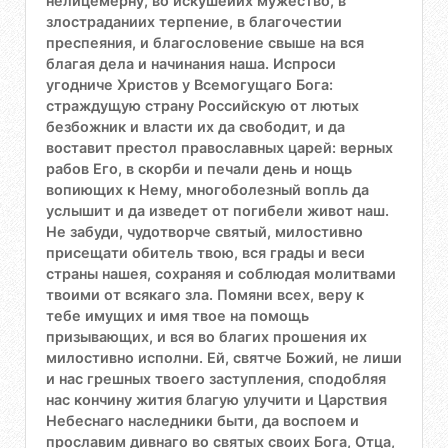
нелицемерну, во искушеиих мужество, в
злостраданиих терпение, в благочестии
преспеяния, и благословение свыше на вся
благая дела и начинания наша. Испроси
угодниче Христов у Всемогущаго Бога:
страждущую страну Российскую от лютых
безбожник и власти их да свободит, и да
воставит престол православных царей: верных
рабов Его, в скорби и печали день и нощь
вопиющих к Нему, многоболезный вопль да
услышит и да изведет от погибели живот наш.
Не забуди, чудотворче святый, милостивно
присещати обитель твою, вся грады и веси
страны нашея, сохраняя и соблюдая молитвами
твоими от всякаго зла. Помяни всех, веру к
тебе имущих и имя твое на помощь
призывающих, и вся во благих прошения их
милостивно исполни. Ей, святче Божий, не лиши
и нас грешных твоего заступления, сподобляя
нас кончину жития благую улучити и Царствия
Небеснаго наследники быти, да воспоем и
прославим дивнаго во святых своих Бога, Отца,