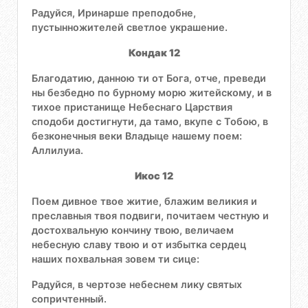
Радуйся, Иринарше преподобне,
пустынножителей светлое украшение.
Кондак 12
Благодатию, данною ти от Бога, отче, преведи
ны безбедно по бурному морю житейскому, и в
тихое пристанище Небеснаго Царствия
сподоби достигнути, да тамо, вкупе с Тобою, в
безконечныя веки Владыце нашему поем:
Аллилуиа.
Икос 12
Поем дивное твое житие, блажим великия и
преславныя твоя подвиги, почитаем честную и
достохвальную кончину твою, величаем
небесную славу твою и от избытка сердец
наших похвальная зовем ти сице:
Радуйся, в чертозе небеснем лику святых
сопричтенный.