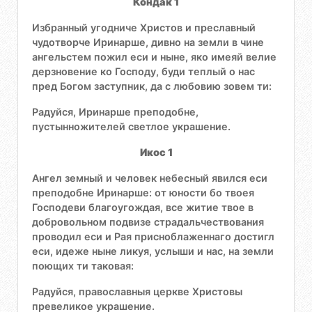
Кондак 1
Избранный угодниче Христов и преславный
чудотворче Иринарше, дивно на земли в чине
ангельстем пожил еси и ныне, яко имеяй велие
дерзновение ко Господу, буди теплый о нас
пред Богом заступник, да с любовию зовем ти:
Радуйся, Иринарше преподобне,
пустынножителей светлое украшение.
Икос 1
Ангел земный и человек небесный явился еси
преподобне Иринарше: от юности бо твоея
Господеви благоугождая, все житие твое в
добровольном подвизе страдальчествования
проводил еси и Рая присноблаженнаго достигл
еси, идеже ныне ликуя, услыши и нас, на земли
поющих ти таковая:
Радуйся, православныя церкве Христовы
превеликое украшение.