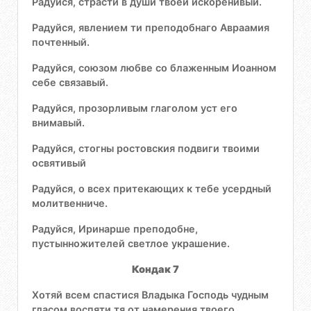
Радуйся, страсти в души твоей искоренивый.
Радуйся, явлением ти преподобнаго Авраамия
почтенный.
Радуйся, союзом любве со блаженным Иоанном
себе связавый.
Радуйся, прозорливым глаголом уст его
внимавый.
Радуйся, стогны ростовския подвиги твоими
освятивый
Радуйся, о всех притекающих к тебе усердный
молитвенниче.
Радуйся, Иринарше преподобне,
пустынножителей светлое украшение.
Кондак 7
Хотяй всем спастися Владыка Господь чудным
гласом воспяти тя от намерения твоего