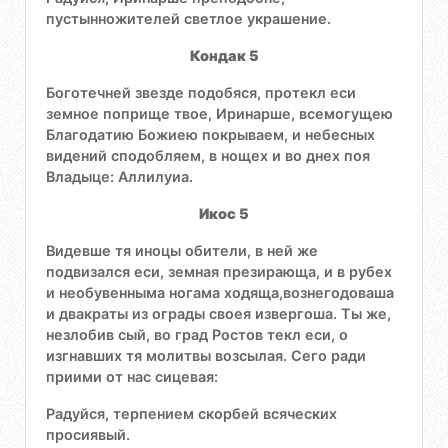
пустынножителей светлое украшение.
Кондак 5
Боготечней звезде подобяся, протекл еси
земное поприще твое, Иринарше, всемогущею
Благодатию Божиею покрываем, и небесных
видений сподобляем, в нощех и во днех поя
Владыце: Аллилуиа.
Икос 5
Видевше тя иноцы обители, в ней же
подвизался еси, земная презирающа, и в рубех
и необувенныма ногама ходяща,вознегодоваша
и двакраты из ограды своея извергоша. Ты же,
незлобив сый, во град Ростов текл еси, о
изгнавших тя молитвы возсылая. Сего ради
приими от нас сицевая:
Радуйся, терпением скорбей всяческих
просиявый.