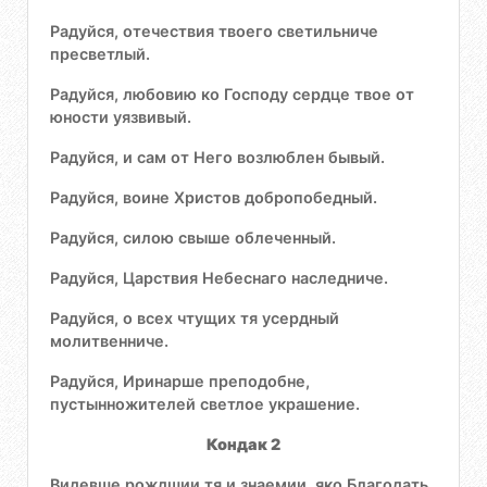
Радуйся, отечествия твоего светильниче
пресветлый.
Радуйся, любовию ко Господу сердце твое от
юности уязвивый.
Радуйся, и сам от Него возлюблен бывый.
Радуйся, воине Христов добропобедный.
Радуйся, силою свыше облеченный.
Радуйся, Царствия Небеснаго наследниче.
Радуйся, о всех чтущих тя усердный
молитвенниче.
Радуйся, Иринарше преподобне,
пустынножителей светлое украшение.
Кондак 2
Видевше рождшии тя и знаемии, яко Благодать