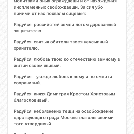
молитвами оныя ограждаеши и от нахождения
иноплеменных свобождаеши. За сия убо
приими от нас похвалы сицевыя:
Радуйся, российстей земли Богом дарованный
защитителю.
Радуйся, святыя обители твоея неусыпный
хранителю.
Радуйся, любовь твою ко отечествию земному в
житии своем явивый.
Радуйся, туюжде любовь к нему и по смерти
сохранивый.
Радуйся, князя Димитрия Крестом Христовым
благословивый.
Радуйся, небоязненно тещи на освобождение
царствующаго града Москвы глаголы своими
того утвердивый.