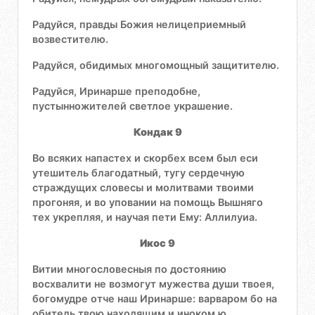
Радуйся, правды Божия нелицеприемный
возвестителю.
Радуйся, обидимых многомощный защитителю.
Радуйся, Иринарше преподобне,
пустынножителей светлое украшение.
Кондак 9
Во всяких напастех и скорбех всем был еси
утешитель благодатный, тугу сердечную
страждущих словесы и молитвами твоими
прогоняя, и во уповании на помощь Вышняго
тех укрепляя, и научая пети Ему: Аллилуиа.
Икос 9
Витии многословесныя по достоянию
восхвалити не возмогут мужества души твоея,
богомудре отче наш Иринарше: варваром бо на
обитель твою находящим и иноком ю