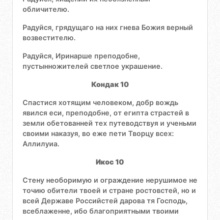
обличителю.
Радуйся, грядущаго на них гнева Божия верный
возвестителю.
Радуйся, Иринарше преподобне,
пустынножителей светлое украшение.
Кондак 10
Спастися хотящим человеком, добр вождь
явился еси, преподобне, от египта страстей в
земли обетованней тех путеводствуя и ученьми
своими наказуя, во еже пети Творцу всех:
Аллилуиа.
Икос 10
Стену необоримую и ограждение нерушимое не
точию обители твоей и стране ростовстей, но и
всей Державе Российстей дарова тя Господь,
всеблаженне, ибо благоприятными твоими