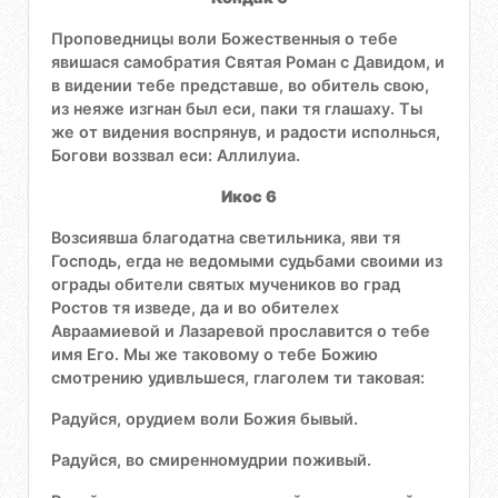
Проповедницы воли Божественныя о тебе
явишася самобратия Святая Роман с Давидом, и
в видении тебе представше, во обитель свою,
из неяже изгнан был еси, паки тя глашаху. Ты
же от видения воспрянув, и радости исполнься,
Богови воззвал еси: Аллилуиа.
Икос 6
Возсиявша благодатна светильника, яви тя
Господь, егда не ведомыми судьбами своими из
ограды обители святых мучеников во град
Ростов тя изведе, да и во обителех
Авраамиевой и Лазаревой прославится о тебе
имя Его. Мы же таковому о тебе Божию
смотрению удивльшеся, глаголем ти таковая:
Радуйся, орудием воли Божия бывый.
Радуйся, во смиренномудрии поживый.