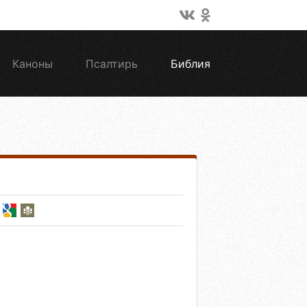
Каноны
Псалтирь
Библия