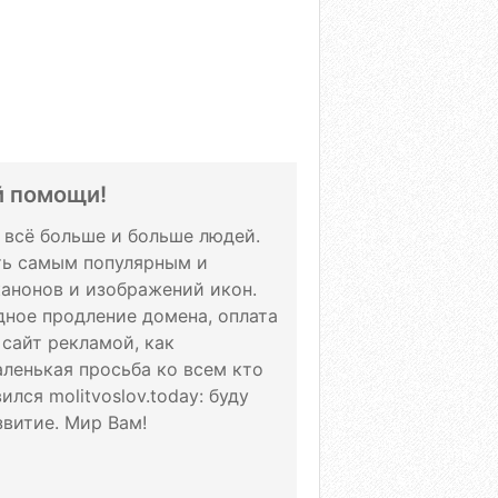
й помощи!
т всё больше и больше людей.
ать самым популярным и
канонов и изображений икон.
дное продление домена, оплата
 сайт рекламой, как
аленькая просьба ко всем кто
лся molitvoslov.today: буду
витие. Мир Вам!