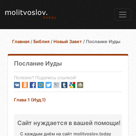
Главная
/
Библия
/
Новый Завет
/
Послание Иуды
Послание Иуды
Полезно? Поделись ссылкой!
Глава 1 (Иуд.1)
Сайт нуждается в вашей помощи!
С каждым днём на сайт molitvoslov.today