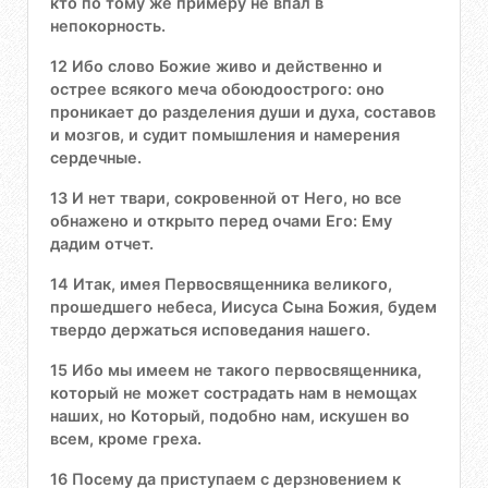
кто по тому же примеру не впал в
непокорность.
12 Ибо слово Божие живо и действенно и
острее всякого меча обоюдоострого: оно
проникает до разделения души и духа, составов
и мозгов, и судит помышления и намерения
сердечные.
13 И нет твари, сокровенной от Него, но все
обнажено и открыто перед очами Его: Ему
дадим отчет.
14 Итак, имея Первосвященника великого,
прошедшего небеса, Иисуса Сына Божия, будем
твердо держаться исповедания нашего.
15 Ибо мы имеем не такого первосвященника,
который не может сострадать нам в немощах
наших, но Который, подобно нам, искушен во
всем, кроме греха.
16 Посему да приступаем с дерзновением к