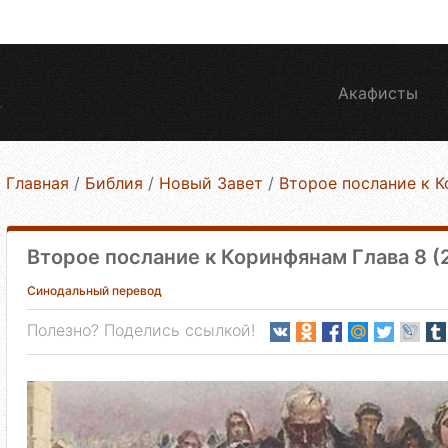
Акафисты
Главная
/
Библия
/
Новый Завет
/
Второе послание к 
Второе послание к Коринфянам Глава 8 (
Синодальный перевод
Полезно? Поделись ссылкой!