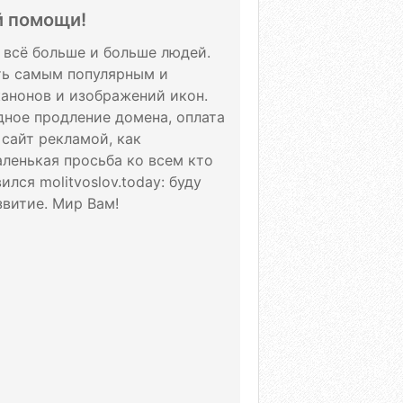
й помощи!
т всё больше и больше людей.
ать самым популярным и
канонов и изображений икон.
дное продление домена, оплата
 сайт рекламой, как
аленькая просьба ко всем кто
лся molitvoslov.today: буду
витие. Мир Вам!