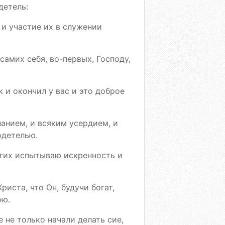
детель:
 и участие их в служении
 самих себя, во-первых, Господу,
к и окончил у вас и это доброе
нанием, и всяким усердием, и
одетелью.
угих испытываю искренность и
риста, что Он, будучи богат,
ою.
е не только начали делать сие,