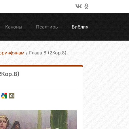
Каноны
Псалтирь
Библия
Коринфянам
/
Глава 8 (2Кор.8)
2Кор.8)