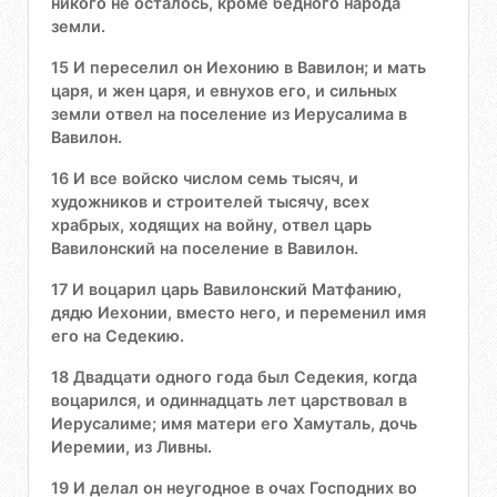
никого не осталось, кроме бедного народа
земли.
15 И переселил он Иехонию в Вавилон; и мать
царя, и жен царя, и евнухов его, и сильных
земли отвел на поселение из Иерусалима в
Вавилон.
16 И все войско числом семь тысяч, и
художников и строителей тысячу, всех
храбрых, ходящих на войну, отвел царь
Вавилонский на поселение в Вавилон.
17 И воцарил царь Вавилонский Матфанию,
дядю Иехонии, вместо него, и переменил имя
его на Седекию.
18 Двадцати одного года был Седекия, когда
воцарился, и одиннадцать лет царствовал в
Иерусалиме; имя матери его Хамуталь, дочь
Иеремии, из Ливны.
19 И делал он неугодное в очах Господних во