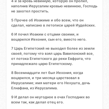
4 и за кровь невинную, которую он пролил,
наполнив Иерусалим кровью невинною, Господь
не захотел простить.
5 Прочее об Иоакиме и обо всем, что он
сделал, написано в летописи царей Иудейских.
6 И почил Иоаким с отцами своими, и
воцарился Иехония, сын его, вместо него.
7 Царь Египетский не выходил более из земли
своей, потому что взял царь Вавилонский все,
от потока Египетского до реки Евфрата, что
принадлежало царю Египетскому.
8 Восемнадцати лет был Иехония, когда
воцарился, и три месяца царствовал в
Иерусалиме; имя матери его Нехушта, дочь
Елнафана, из Иерусалима.
9 И делал он неугодное в очах Господних во
всем так, как делал отец его.