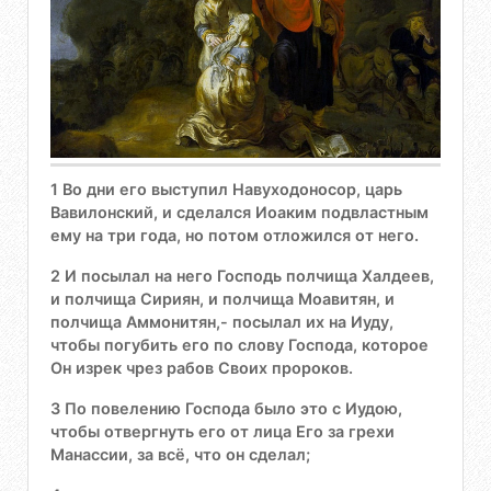
1 Во дни его выступил Навуходоносор, царь
Вавилонский, и сделался Иоаким подвластным
ему на три года, но потом отложился от него.
2 И посылал на него Господь полчища Халдеев,
и полчища Сириян, и полчища Моавитян, и
полчища Аммонитян,- посылал их на Иуду,
чтобы погубить его по слову Господа, которое
Он изрек чрез рабов Своих пророков.
3 По повелению Господа было это с Иудою,
чтобы отвергнуть его от лица Его за грехи
Манассии, за всё, что он сделал;