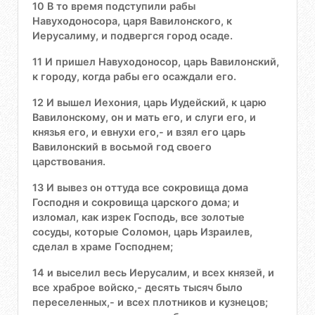
10 В то время подступили рабы
Навуходоносора, царя Вавилонского, к
Иерусалиму, и подвергся город осаде.
11 И пришел Навуходоносор, царь Вавилонский,
к городу, когда рабы его осаждали его.
12 И вышел Иехония, царь Иудейский, к царю
Вавилонскому, он и мать его, и слуги его, и
князья его, и евнухи его,- и взял его царь
Вавилонский в восьмой год своего
царствования.
13 И вывез он оттуда все сокровища дома
Господня и сокровища царского дома; и
изломал, как изрек Господь, все золотые
сосуды, которые Соломон, царь Израилев,
сделал в храме Господнем;
14 и выселил весь Иерусалим, и всех князей, и
все храброе войско,- десять тысяч было
переселенных,- и всех плотников и кузнецов;