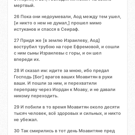
мертвый.
26 Пока они недоумевали, Аод между тем ушел,
[и никто о нем не думал,] прошел мимо
истуканов и спасся в Сеираф.
27 Придя же [в землю Израилеву, Аод]
вострубил трубою на горе Ефремовой, и сошли
с ним сыны Израилевы с горы, и он шел
впереди их.
28 И сказал им: идите за мною, ибо предал
Господь [Бог] врагов ваших Моавитян в руки
ваши. И пошли за ним, и перехватили
переправу через Иордан к Моаву, и не давали
никому переходить.
29 И побили в то время Моавитян около десяти
тысяч человек, всё здоровых и сильных, и никто
не убежал.
30 Так смирились в тот день Моавитяне пред