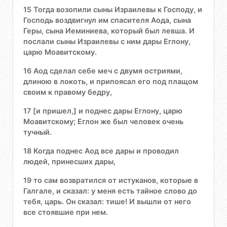
15 Тогда возопили сыны Израилевы к Господу, и
Господь воздвигнул им спасителя Аода, сына
Геры, сына Иеминиева, который был левша. И
послали сыны Израилевы с ним дары Еглону,
царю Моавитскому.
16 Аод сделал себе меч с двумя остриями,
длиною в локоть, и припоясал его под плащом
своим к правому бедру,
17 [и пришел,] и поднес дары Еглону, царю
Моавитскому; Еглон же был человек очень
тучный.
18 Когда поднес Аод все дары и проводил
людей, принесших дары,
19 то сам возвратился от истуканов, которые в
Галгале, и сказал: у меня есть тайное слово до
тебя, царь. Он сказал: тише! И вышли от него
все стоявшие при нем.