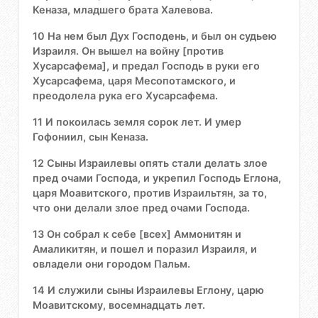
Кеназа, младшего брата Халевова.
10 На нем был Дух Господень, и был он судьею
Израиля. Он вышел на войну [против
Хусарсафема], и предал Господь в руки его
Хусарсафема, царя Месопотамского, и
преодолела рука его Хусарсафема.
11 И покоилась земля сорок лет. И умер
Гофониил, сын Кеназа.
12 Сыны Израилевы опять стали делать злое
пред очами Господа, и укрепил Господь Еглона,
царя Моавитского, против Израильтян, за то,
что они делали злое пред очами Господа.
13 Он собрал к себе [всех] Аммонитян и
Амаликитян, и пошел и поразил Израиля, и
овладели они городом Пальм.
14 И служили сыны Израилевы Еглону, царю
Моавитскому, восемнадцать лет.