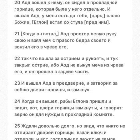
20 Аод вошел к нему: он сидел в прохладной
горнице, которая была у него отдельно. И
сказал Аод: у меня есть до тебя, [царь,] слово
Божие. [Еглон] встал со стула [пред ним].
21 [Когда он встал,] Аод простер левую руку
свою и взял меч с правого бедра своего и
вонзил его в чрево его,
22 так что вошла за острием и рукоять, и тук
закрыл острие, ибо Аод не вынул меча из чрева
его, и он прошел в задние части.
23 И вышел Аод в преддверие, и затворил за
собою двери горницы, и замкнул.
24 Когда он вышел, рабы Еглона пришли и
видят, вот, двери горницы замкнуты, и говорят:
верно он для нужды в прохладной комнате.
25 Ждали довольно долго, но видя, что никто не
отпирает дверей горницы, взяли ключ и
отперли, и вот, господин их лежит на земле