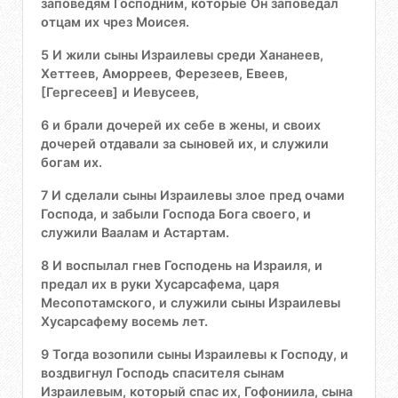
заповедям Господним, которые Он заповедал
отцам их чрез Моисея.
5 И жили сыны Израилевы среди Хананеев,
Хеттеев, Аморреев, Ферезеев, Евеев,
[Гергесеев] и Иевусеев,
6 и брали дочерей их себе в жены, и своих
дочерей отдавали за сыновей их, и служили
богам их.
7 И сделали сыны Израилевы злое пред очами
Господа, и забыли Господа Бога своего, и
служили Ваалам и Астартам.
8 И воспылал гнев Господень на Израиля, и
предал их в руки Хусарсафема, царя
Месопотамского, и служили сыны Израилевы
Хусарсафему восемь лет.
9 Тогда возопили сыны Израилевы к Господу, и
воздвигнул Господь спасителя сынам
Израилевым, который спас их, Гофониила, сына