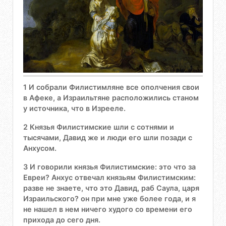
1 И собрали Филистимляне все ополчения свои
в Афеке, а Израильтяне расположились станом
у источника, что в Изрееле.
2 Князья Филистимские шли с сотнями и
тысячами, Давид же и люди его шли позади с
Анхусом.
3 И говорили князья Филистимские: это что за
Евреи? Анхус отвечал князьям Филистимским:
разве не знаете, что это Давид, раб Саула, царя
Израильского? он при мне уже более года, и я
не нашел в нем ничего худого со времени его
прихода до сего дня.