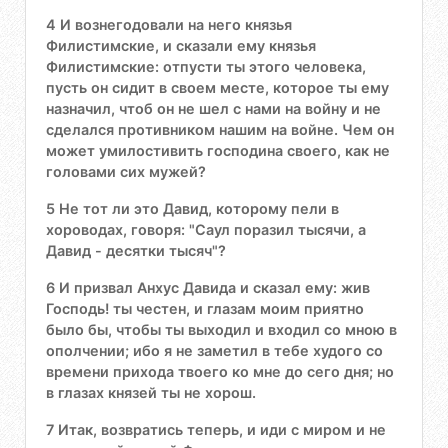
4 И вознегодовали на него князья
Филистимские, и сказали ему князья
Филистимские: отпусти ты этого человека,
пусть он сидит в своем месте, которое ты ему
назначил, чтоб он не шел с нами на войну и не
сделался противником нашим на войне. Чем он
может умилостивить господина своего, как не
головами сих мужей?
5 Не тот ли это Давид, которому пели в
хороводах, говоря: "Саул поразил тысячи, а
Давид - десятки тысяч"?
6 И призвал Анхус Давида и сказал ему: жив
Господь! ты честен, и глазам моим приятно
было бы, чтобы ты выходил и входил со мною в
ополчении; ибо я не заметил в тебе худого со
времени прихода твоего ко мне до сего дня; но
в глазах князей ты не хорош.
7 Итак, возвратись теперь, и иди с миром и не