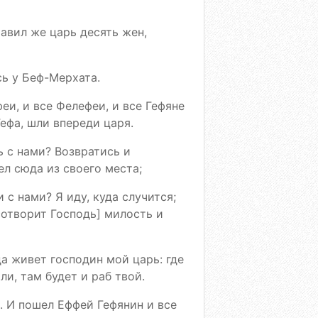
тавил же царь десять жен,
сь у Беф-Мерхата.
феи, и все Фелефеи, и все Гефяне
ефа, шли впереди царя.
ь с нами? Возвратись и
ел сюда из своего места;
 с нами? Я иду, куда случится;
сотворит Господь] милость и
да живет господин мой царь: где
ли, там будет и раб твой.
. И пошел Еффей Гефянин и все