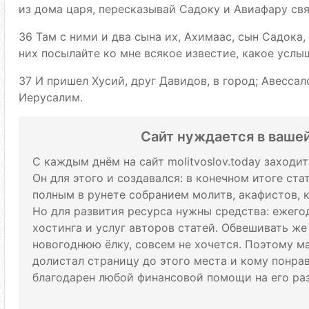
из дома царя, пересказывай Садоку и Авиафару св
36 Там с ними и два сына их, Ахимаас, сын Садока,
них посылайте ко мне всякое известие, какое услы
37 И пришел Хусий, друг Давидов, в город; Авессал
Иерусалим.
Сайт нуждается в ваше
С каждым днём на сайт molitvoslov.today заходи
Он для этого и создавался: в конечном итоге ст
полным в рунете собранием молитв, акафистов, 
Но для развития ресурса нужны средства: ежего
хостинга и услуг авторов статей. Обвешивать же
новогоднюю ёлку, совсем не хочется. Поэтому м
долистал страницу до этого места и кому понрави
благодарен любой финансовой помощи на его раз