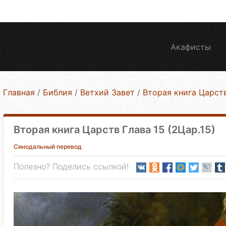
Акафисты
Главная
/
Библия
/
Ветхий Завет
/
Вторая книга Царст
Вторая книга Царств Глава 15 (2Цар.15)
Синодальный перевод
Полезно? Поделись ссылкой!