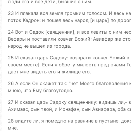
люди его и все дети, бывшие с ним.
23 И плакала вся земля громким голосом. И весь н
поток Кедрон; и пошел весь народ [и царь] по дорог
24 Вот и Садок [священник], и все левиты с ним не
Вефары и поставили ковчег Божий; Авиафар же сто
народ не вышел из города.
25 И сказал царь Садоку: возврати ковчег Божий в 
своем месте]. Если я обрету милость пред очами Го
даст мне видеть его и жилище его.
26 А если Он скажет так: "нет Моего благоволения к 
мною, что Ему благоугодно.
27 И сказал царь Садоку священнику: видишь ли,- в
Ахимаас, сын твой, и Ионафан, сын Авиафара, оба с
28 видите ли, я помедлю на равнине в пустыне, док
мне.