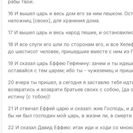
рабы твои.
16 И вышел царь и весь дом его за ним пешком. Ос
наложниц [своих], для хранения дома.
17 И вышел царь и весь народ пешие, и остановили
18 И все слуги его шли по сторонам его, и все Хеле
до шестисот человек, пришедшие вместе с ним из Г
19 И сказал царь Еффею Гефянину: зачем и ты идеш
оставайся с тем царем; ибо ты - чужеземец и приш
20 вчера ты пришел, а сегодня я заставлю тебя идти
возвратись и возврати братьев своих с собою, [да 
истину [с тобою]!
21 И отвечал Еффей царю и сказал: жив Господь, и 
бы ни был господин мой царь, в жизни ли, в смерти 
22 И сказал Давид Еффею: итак иди и ходи со мною