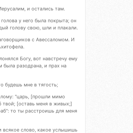
ерусалим, и остались там.
 голова у него была покрыта; он
дый голову свою, шли и плакали.
заговорщиков с Авессаломом. И
Ахитофела.
лонялся Богу, вот навстречу ему
м была разодрана, и прах на
о будешь мне в тягость;
лому: "царь, [прошли мимо
б твой; [оставь меня в живых;]
раб": то ты расстроишь для меня
и всякое слово, какое услышишь