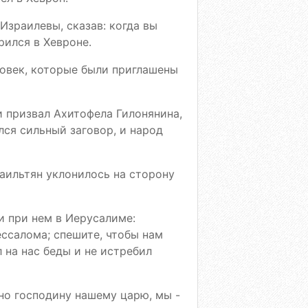
Израилевы, сказав: когда вы
рился в Хевроне.
овек, которые были приглашены
 призвал Ахитофела Гилонянина,
лся сильный заговор, и народ
раильтян уклонилось на сторону
и при нем в Иерусалиме:
ессалома; спешите, чтобы нам
ел на нас беды и не истребил
дно господину нашему царю, мы -