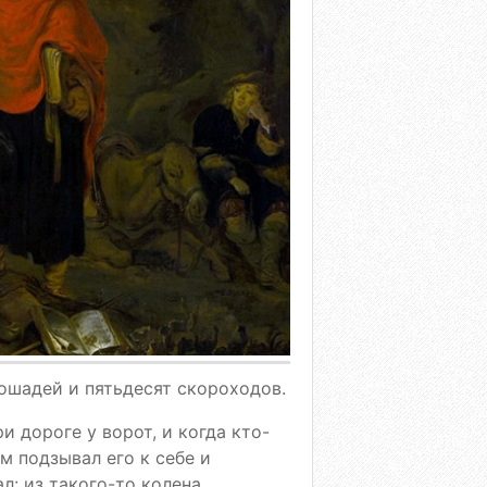
лошадей и пятьдесят скороходов.
и дороге у ворот, и когда кто-
ом подзывал его к себе и
л: из такого-то колена