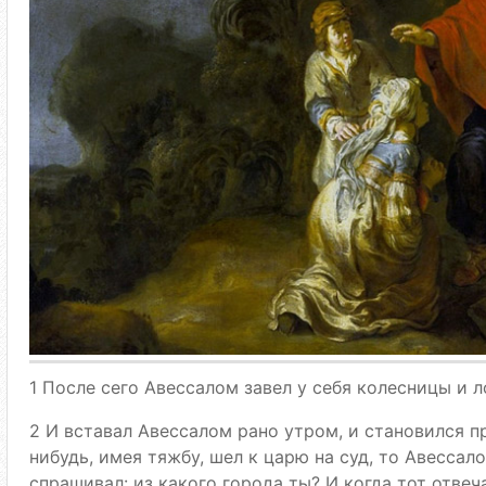
1 После сего Авессалом завел у себя колесницы и 
2 И вставал Авессалом рано утром, и становился пр
нибудь, имея тяжбу, шел к царю на суд, то Авессал
спрашивал: из какого города ты? И когда тот отвеча