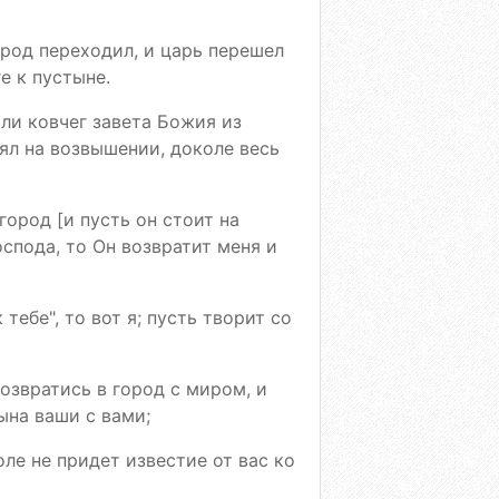
арод переходил, и царь перешел
е к пустыне.
сли ковчег завета Божия из
ял на возвышении, доколе весь
город [и пусть он стоит на
спода, то Он возвратит меня и
тебе", то вот я; пусть творит со
озвратись в город с миром, и
ына ваши с вами;
оле не придет известие от вас ко