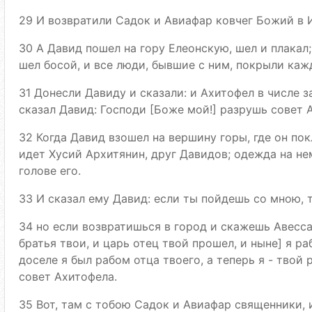
29 И возвратили Садок и Авиафар ковчег Божий в И
30 А Давид пошел на гору Елеонскую, шел и плакал;
шел босой, и все люди, бывшие с ним, покрыли каж
31 Донесли Давиду и сказали: и Ахитофел в числе 
сказал Давид: Господи [Боже мой!] разрушь совет 
32 Когда Давид взошел на вершину горы, где он пок
идет Хусий Архитянин, друг Давидов; одежда на не
голове его.
33 И сказал ему Давид: если ты пойдешь со мною, т
34 но если возвратишься в город и скажешь Авесса
братья твои, и царь отец твой прошел, и ныне] я ра
доселе я был рабом отца твоего, а теперь я - твой 
совет Ахитофела.
35 Вот, там с тобою Садок и Авиафар священники, 