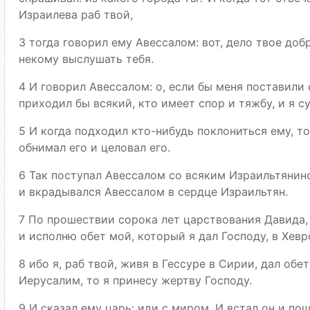
Израилева раб твой,
3 тогда говорил ему Авессалом: вот, дело твое доб
некому выслушать тебя.
4 И говорил Авессалом: о, если бы меня поставили 
приходил бы всякий, кто имеет спор и тяжбу, и я су
5 И когда подходил кто-нибудь поклониться ему, т
обнимал его и целовал его.
6 Так поступал Авессалом со всяким Израильтянин
и вкрадывался Авессалом в сердце Израильтян.
7 По прошествии сорока лет царствования Давида,
и исполню обет мой, который я дал Господу, в Хевр
8 ибо я, раб твой, живя в Гессуре в Сирии, дал обе
Иерусалим, то я принесу жертву Господу.
9 И сказал ему царь: иди с миром. И встал он и пош