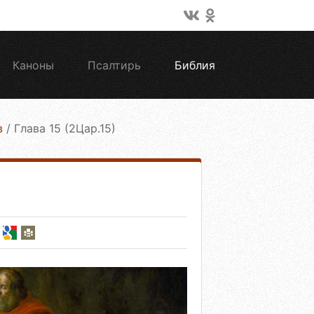
Каноны
Псалтирь
Библия
в
/
Глава 15 (2Цар.15)