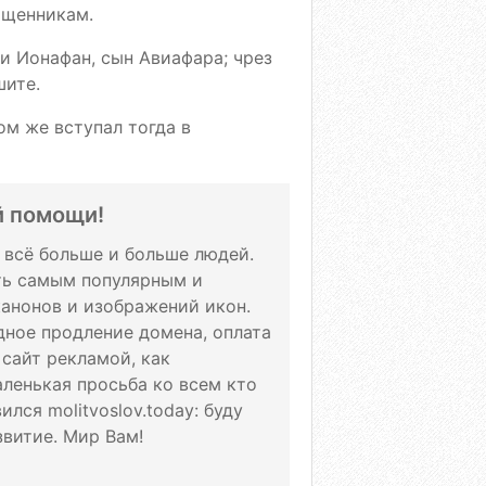
ященникам.
 и Ионафан, сын Авиафара; чрез
шите.
ом же вступал тогда в
й помощи!
т всё больше и больше людей.
ать самым популярным и
канонов и изображений икон.
дное продление домена, оплата
 сайт рекламой, как
аленькая просьба ко всем кто
лся molitvoslov.today: буду
витие. Мир Вам!