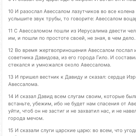
10 И разослал Авессалом лазутчиков во все колена 
услышите звук трубы, то говорите: Авессалом воца
11 С Авессаломом пошли из Иерусалима двести чел
им, и пошли по простоте своей, не зная, в чем дело.
12 Во время жертвоприношения Авессалом послал и
советника Давидова, из его города Гило. И состави
стекался и умножался около Авессалома.
13 И пришел вестник к Давиду и сказал: сердце Из
Авессалома.
14 И сказал Давид всем слугам своим, которые был
встаньте, убежим, ибо не будет нам спасения от Ав
уйти, чтоб он не застиг и не захватил нас, и не нав
города мечом.
15 И сказали слуги царские царю: во всем, что уго