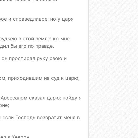
рое и справедливое, но у царя
судьею в этой земле! ко мне
дил бы его по правде.
о он простирал руку свою и
ом, приходившим на суд к царю,
 Авессалом сказал царю: пойду я
оне;
т: если Господь возвратит меня в
ел в Хеврон.