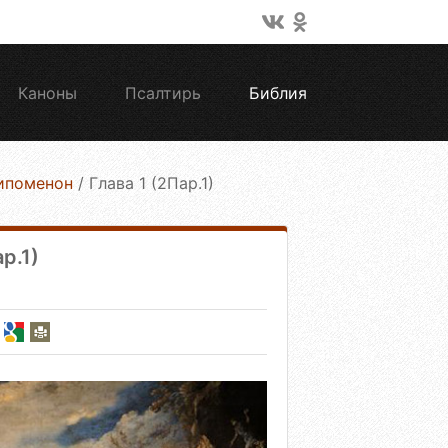
Каноны
Псалтирь
Библия
ипоменон
/
Глава 1 (2Пар.1)
р.1)