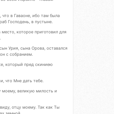
 что в Гаваоне, ибо там была
аб Господень, в пустыне.
 место, которое приготовил для
.
сын Урия, сына Орова, оставался
он с собранием.
ке, который пред скиниею
и, что Мне дать тебе.
у моему, великую милость и
виду, отцу моему. Так как Ты
ах земной,