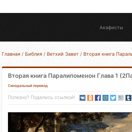
Акафисты
Главная
/
Библия
/
Ветхий Завет
/
Вторая книга Парал
Вторая книга Паралипоменон Глава 1 (2Па
Синодальный перевод
Полезно? Поделись ссылкой!