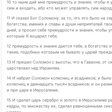
10 то ныне дай мне премудрость и знание, чтобы я
сим и входить, ибо кто может управлять сим наро
11 И сказал Бог Соломону: за то, что это было на с
богатства, имения и славы и души неприятелей тво
дней, а просил себе премудрости и знания, чтобы 
которым Я воцарил тебя,
12 премудрость и знание дается тебе, а богатство 
такие, подобных которым не бывало у царей прежде 
13 И пришел Соломон с высоты, что в Гаваоне, от с
царствовал над Израилем.
14 И набрал Соломон колесниц и всадников; и было
колесниц и двенадцать тысяч всадников; и он разм
и при царе в Иерусалиме.
15 И сделал царь серебро и золото в Иерусалиме 
кедры, по множеству их, сделал равноценными сик
местах.