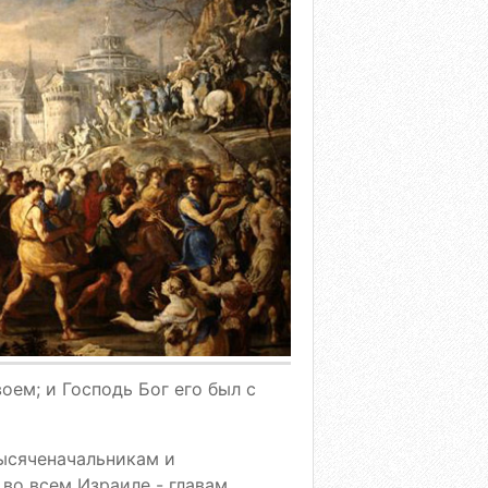
оем; и Господь Бог его был с
ысяченачальникам и
во всем Израиле - главам