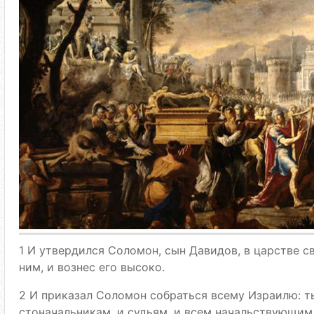
1 И утвердился Соломон, сын Давидов, в царстве св
ним, и вознес его высоко.
2 И приказал Соломон собраться всему Израилю: т
стоначальникам, и судьям, и всем начальствующим 