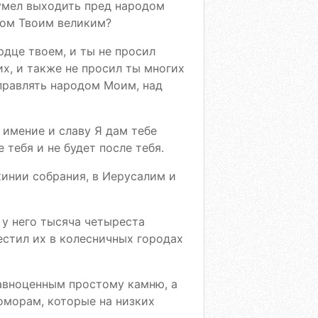
 умел выходить пред народом
дом Твоим великим?
ердце твоем, и ты не просил
их, и также не просил ты многих
управлять народом Моим, над
и имение и славу Я дам тебе
тебя и не будет после тебя.
кинии собрания, в Иерусалим и
 у него тысяча четыреста
естил их в колесничных городах
равноценным простому камню, а
оморам, которые на низких