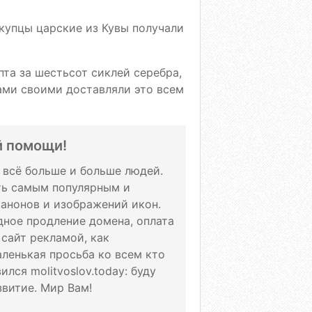
 купцы царские из Кувы получали
пта за шестьсот сиклей серебра,
ками своими доставляли это всем
й помощи!
т всё больше и больше людей.
ать самым популярным и
канонов и изображений икон.
дное продление домена, оплата
 сайт рекламой, как
аленькая просьба ко всем кто
лся molitvoslov.today: буду
витие. Мир Вам!