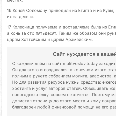
16 Коней Соломону приводили из Египта и из Кувы;
их за деньги.
17 Колесница получаема и доставляема была из Еги
а конь за сто пятьдесят. Таким же образом они ру
царям Хеттейским и царям Арамейским.
Сайт нуждается в ваше
С каждым днём на сайт molitvoslov.today заходи
Он для этого и создавался: в конечном итоге ст
полным в рунете собранием молитв, акафистов, 
Но для развития ресурса нужны средства: ежего
хостинга и услуг авторов статей. Обвешивать же
новогоднюю ёлку, совсем не хочется. Поэтому м
долистал страницу до этого места и кому понрави
благодарен любой финансовой помощи на его раз