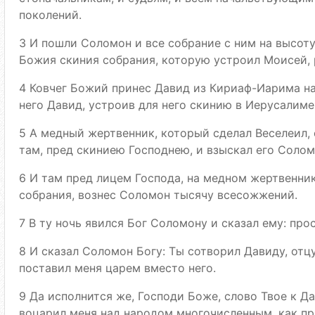
поколений.
3 И пошли Соломон и все собрание с ним на высоту,
Божия скиния собрания, которую устроил Моисей, р
4 Ковчег Божий принес Давид из Кириаф-Иарима на
него Давид, устроив для него скинию в Иерусалиме
5 А медный жертвенник, который сделал Веселеил, 
там, пред скиниею Господнею, и взыскал его Солом
6 И там пред лицем Господа, на медном жертвенни
собрания, вознес Соломон тысячу всесожжений.
7 В ту ночь явился Бог Соломону и сказал ему: прос
8 И сказал Соломон Богу: Ты сотворил Давиду, отц
поставил меня царем вместо него.
9 Да исполнится же, Господи Боже, слово Твое к Да
воцарил меня над народом многочисленным, как пр