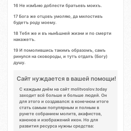
16 Не измѣню доблести братьевъ моихъ.
17 Бога же отцовъ умоляю, да милостивъ
будетъ роду моему.
18 Тебя же и въ нынѣшней жизни и по смерти
накажетъ.
19 И помолившись такимъ образомъ, самъ
ринулся на сковороды, и тутъ отдалъ (Богу)
душу.
Сайт нуждается в вашей помощи!
С каждым днём на сайт molitvoslov.today
заходит всё больше и больше людей. Он
для этого и создавался: в конечном итоге
стать самым популярным и полным в
рунете собранием молитв, акафистов,
канонов и изображений икон. Но для
развития ресурса нужны средства: