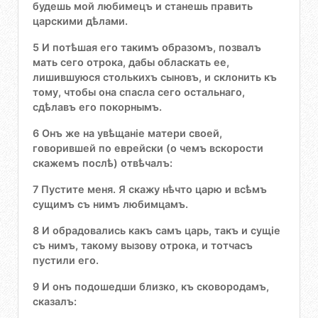
будешь мой любимецъ и станешь править
царскими дѣлами.
5 И потѣшая его такимъ образомъ, позвалъ
мать сего отрока, дабы обласкать ее,
лишившуюся столькихъ сыновъ, и склонить къ
тому, чтобы она спасла сего остальнаго,
сдѣлавъ его покорнымъ.
6 Онъ же на увѣщаніе матери своей,
говорившей по еврейски (о чемъ вскорости
скажемъ послѣ) отвѣчалъ:
7 Пустите меня. Я скажу нѣчто царю и всѣмъ
сущимъ съ нимъ любимцамъ.
8 И обрадовались какъ самъ царь, такъ и сущіе
съ нимъ, такому вызову отрока, и тотчасъ
пустили его.
9 И онъ подошедши близко, къ сковородамъ,
сказалъ: