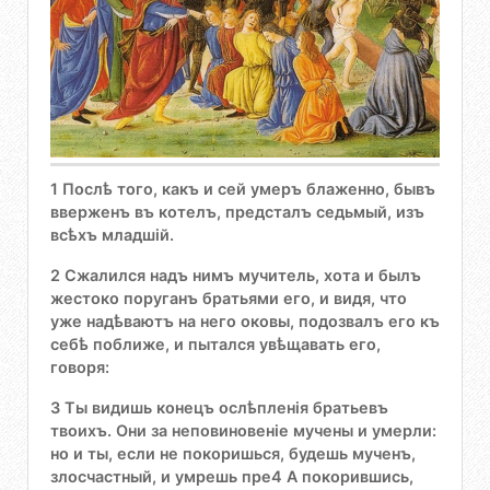
1 Послѣ того, какъ и сей умеръ блаженно, бывъ
вверженъ въ котелъ, предсталъ седьмый, изъ
всѣхъ младшій.
2 Сжалился надъ нимъ мучитель, хота и былъ
жестоко поруганъ братьями его, и видя, что
уже надѣваютъ на него оковы, подозвалъ его къ
себѣ поближе, и пытался увѣщавать его,
говоря:
3 Ты видишь конецъ ослѣпленія братьевъ
твоихъ. Они за неповиновеніе мучены и умерли:
но и ты, если не покоришься, будешь мученъ,
злосчастный, и умрешь пре4 А покорившись,