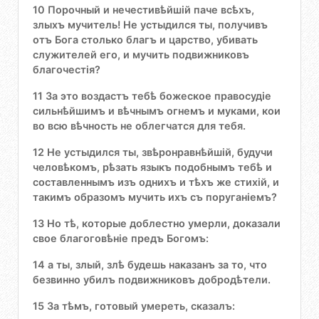
10 Порочный и нечестивѣйшій паче всѣхъ,
злыхъ мучитель! Не устыдился ты, получивъ
отъ Бога столько благъ и царство, убивать
служителей его, и мучить подвижниковъ
благочестія?
11 За это воздастъ тебѣ божеское правосудіе
сильнѣйшимъ и вѣчнымъ огнемъ и муками, кои
во всю вѣчность не облегчатся для тебя.
12 Не устыдился ты, звѣронравнѣйшій, будучи
человѣкомъ, рѣзать языкъ подобнымъ тебѣ и
составленнымъ изъ однихъ и тѣхъ же стихій, и
такимъ образомъ мучить ихъ съ поруганіемъ?
13 Но тѣ, которые доблестно умерли, доказали
свое благоговѣніе предъ Богомъ:
14 а ты, злый, злѣ будешь наказанъ за то, что
безвинно убилъ подвижниковъ добродѣтели.
15 За тѣмъ, готовый умереть, сказалъ: