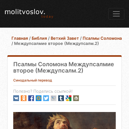
Главная
/
Библия
/
Ветхий Завет
/
Псалмы Соломона
/
Междупсалмие второе (Междупсалм.2)
Псалмы Соломона Междупсалмие
второе (Междупсалм.2)
Синодальный перевод
Полезно? Поделись ссылкой!