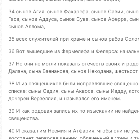
34 сынов Агия, сынов Фахарефа, сынов Савии, сын
Гаса, сынов Аддуса, сынов Сува, сынов Аферра, сы
сынов Аллома,
35 всех служителей при храме и сынов рабов Соло
36 Вот вышедшие из Фермелефа и Фелерса: начальн
37 Но они не могли показать отечеств своих и родо
Далана, сына Ваенанова, сынов Некодана, шестьсот 
38 И из священников были исправлявшие священнос
списке: сыны Овдия, сыны Аквоса, сыны Иадду, кот
дочерей Верзеллия, и назывался его именем.
39 И как родовая запись их по изыскании не найден
священства.
40 И сказал им Неемия и Атфария, чтобы они не уч
восстанет первосвященник, облеченный в урим и т