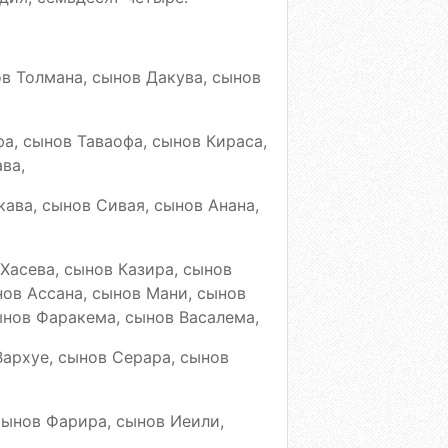
в Толмана, сынов Дакува, сынов
а, сынов Таваофа, сынов Кираса,
ва,
кава, сынов Сивая, сынов Анана,
 Хасева, сынов Казира, сынов
нов Ассана, сынов Мани, сынов
ынов Фаракема, сынов Васалема,
Вархуе, сынов Серара, сынов
сынов Фарира, сынов Иеили,