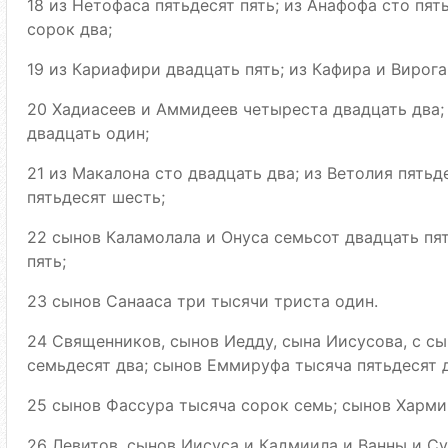
18 из Нетофаса пятьдесят пять; из Анафофа сто пят
сорок два;
19 из Кариафири двадцать пять; из Кафира и Вирога
20 Хадиасеев и Аммидеев четыреста двадцать два;
двадцать один;
21 из Макалона сто двадцать два; из Ветолия пятьд
пятьдесят шесть;
22 сынов Каламолала и Онуса семьсот двадцать пя
пять;
23 сынов Санааса три тысячи триста один.
24 Священников, сынов Иедду, сына Иисусова, с сы
семьдесят два; сынов Еммируфа тысяча пятьдесят д
25 сынов Фассура тысяча сорок семь; сынов Харми
26 Левитов, сынов Иисуса и Кадмиила и Ванны и Су