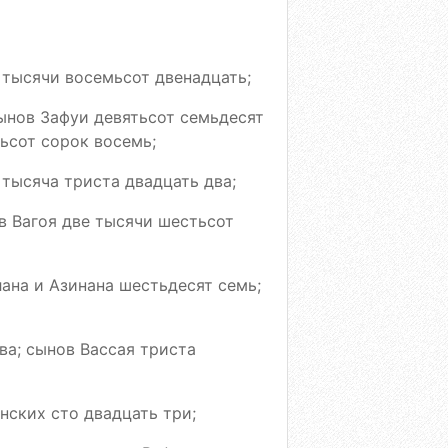
 тысячи восемьсот двенадцать;
сынов Зафуи девятьсот семьдесят
тьсот сорок восемь;
 тысяча триста двадцать два;
в Вагоя две тысячи шестьсот
лана и Азинана шестьдесят семь;
ва; сынов Вассая триста
нских сто двадцать три;