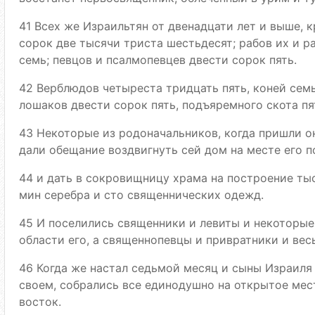
41 Всех же Израильтян от двенадцати лет и выше, 
сорок две тысячи триста шестьдесят; рабов их и р
семь; певцов и псалмопевцев двести сорок пять.
42 Верблюдов четыреста тридцать пять, коней сем
лошаков двести сорок пять, подъяремного скота пя
43 Некоторые из родоначальников, когда пришли о
дали обещание воздвигнуть сей дом на месте его п
44 и дать в сокровищницу храма на построение тыс
мин серебра и сто священнических одежд.
45 И поселились священники и левиты и некоторые
области его, а священнопевцы и привратники и вес
46 Когда же настал седьмой месяц и сыны Израиля
своем, собрались все единодушно на открытое мес
восток.