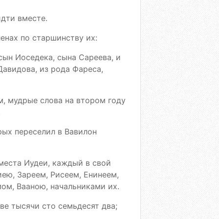
идти вместе.
енах по старшинству их:
сын Иоседека, сына Сареева, и
Давидова, из рода Фареса,
, мудрые слова на втором году
.
рых переселил в Вавилон
места Иудеи, каждый в свой
ею, Зареем, Рисеем, Енинеем,
ом, Вааною, начальниками их.
ве тысячи сто семьдесят два;