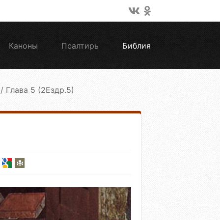
Каноны
Псалтирь
Библия
/
Глава 5 (2Ездр.5)