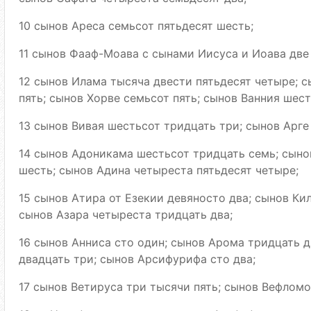
10 сынов Ареса семьсот пятьдесят шесть;
11 сынов Фааф-Моава с сынами Иисуса и Иоава две
12 сынов Илама тысяча двести пятьдесят четыре; 
пять; сынов Хорве семьсот пять; сынов Ванния шес
13 сынов Вивая шестьсот тридцать три; сынов Арге
14 сынов Адоникама шестьсот тридцать семь; сыно
шесть; сынов Адина четыреста пятьдесят четыре;
15 сынов Атира от Езекии девяносто два; сынов Ки
сынов Азара четыреста тридцать два;
16 сынов Анниса сто один; сынов Арома тридцать д
двадцать три; сынов Арсифурифа сто два;
17 сынов Ветируса три тысячи пять; сынов Вефломо