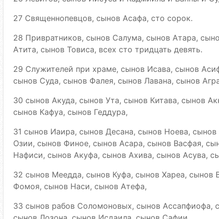
27 Священнопевцов, сынов Асафа, сто сорок.
28 Привратников, сынов Салума, сынов Атара, сыно
Атита, сынов Товиса, всех сто тридцать девять.
29 Служителей при храме, сынов Исава, сынов Асиф
сынов Суда, сынов Фалея, сынов Лавана, сынов Агра
30 сынов Акуда, сынов Ута, сынов Китава, сынов Ак
сынов Кафуа, сынов Геддура,
31 сынов Иаира, сынов Десана, сынов Ноева, сынов
Озии, сынов Финое, сынов Асара, сынов Васфая, сы
Нафиси, сынов Акуфа, сынов Ахива, сынов Асува, с
32 сынов Меедда, сынов Куфа, сынов Хареа, сынов 
Фомоя, сынов Наси, сынов Атефа,
33 сынов рабов Соломоновых, сынов Ассапфиофа, 
сынов Лозона, сынов Исдаила, сынов Сафии,