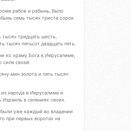
кроме рабов и рабынь, было
абынь семь тысяч триста сорок
ь тысяч тридцать шесть,
ть тысяч пятьсот двадцать пять.
ни ко храму Бога в Иерусалиме,
о силе своей
ячу мин золота и пять тысяч
 из народа в Иерусалиме и
ь Израиль в селениях своих.
 были уже каждый во владении
то при первых воротах на