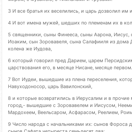
3 И все братья их веселились, и царь дозволил им 
4 И вот имена мужей, шедших по племенам их в кол
5 священники, сыны Финееса, сыны Аарона, Иисус, 
Иоаким, сын Зоровавеля, сына Салафииля из дома 
колена же Иудова,
6 который говорил пред Дарием, царем Персидским
царствования его, в месяце Нисане, месяце первом
7 Вот Иудеи, вышедшие из плена переселения, кото
Навуходоносор, царь Вавилонский,
8 и которые возвратились в Иерусалим и в прочие 
город,- вышедшие с Зоровавелем и Иисусом, Нееми
Мардохеем, Веельсаром, Асфарасом, Реелием, Роим
9 Число народа с начальниками их: сынов Фороса д
сынов Сафата четыреста семьдесят два;