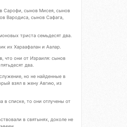
ов Сарофи, сынов Мисея, сынов
нов Вародиса, сынов Сафага,
моновых триста семьдесят два.
ик их Хараафалан и Аалар.
в, что они от Израиля: сынов
пятьдесят два.
лужение, но не найденные в
орый взял в жену Авгию, из
а в списке, то они отлучены от
аствовали в святынях, доколе не
уммим.