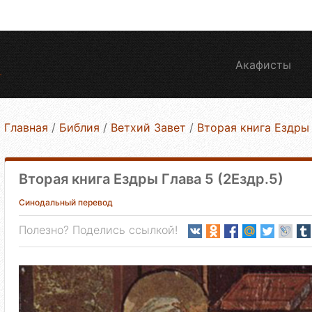
Акафисты
Главная
/
Библия
/
Ветхий Завет
/
Вторая книга Ездры
Вторая книга Ездры Глава 5 (2Ездр.5)
Синодальный перевод
Полезно? Поделись ссылкой!