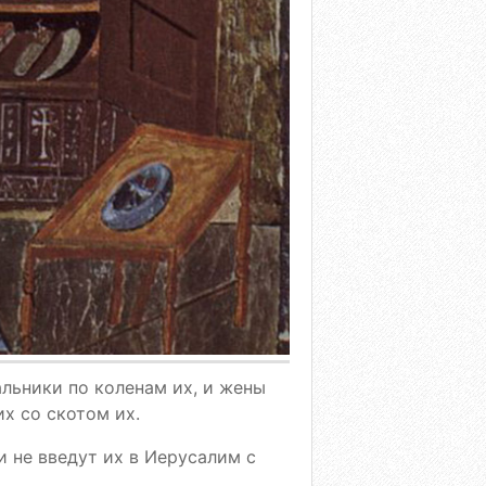
льники по коленам их, и жены
их со скотом их.
и не введут их в Иерусалим с