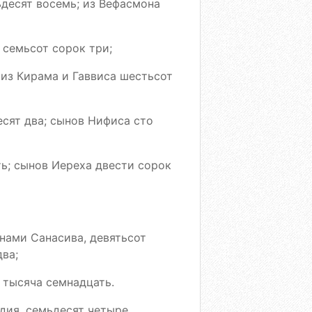
ьдесят восемь; из Вефасмона
 семьсот сорок три;
 из Кирама и Гаввиса шестьсот
есят два; сынов Нифиса сто
ть; сынов Иереха двести сорок
нами Санасива, девятьсот
ва;
 тысяча семнадцать.
дия, семьдесят четыре.