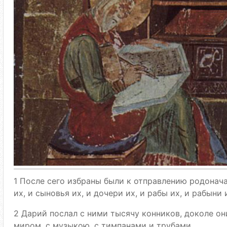
1 После сего избраны были к отправлению родонача
их, и сыновья их, и дочери их, и рабы их, и рабыни 
2 Дарий послал с ними тысячу конников, доколе он
миром, с музыкою, с тимпанами и трубами.