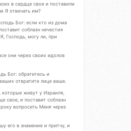
воих в сердце свое и поставили
ли Я отвечать им?
сподь Бог: если кто из дома
поставит соблазн нечестия
Я, Господь, могу ли, при
все они через своих идолов
дь Бог: обратитесь и
 ваших отвратите лице ваше.
, которые живут у Израиля,
це свое, и поставит соблазн
ороку вопросить Меня через
у его в знамение и притчу, и