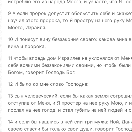
истреблю его из народа Моего, и узнаете, что Я Гос
9 А если пророк допустит обольстить себя и скажет
научил этого пророка, то Я простру на него руку М
Моего, Израиля.
10 И понесут вину беззакония своего: какова вина
вина и пророка,
11 чтобы впредь дом Израилев не уклонялся от Мен
себя всякими беззакониями своими, но чтобы были
Богом, говорит Господь Бог.
12 И было ко мне слово Господне:
13 сын человеческий! если бы какая земля согреш
отступив от Меня, и Я простер на нее руку Мою, и 
послал на нее голод, и стал губить на ней людей и с
14 и если бы нашлись в ней сии три мужа: Ной, Дан
своею спасли бы только свои души, говорит Господ