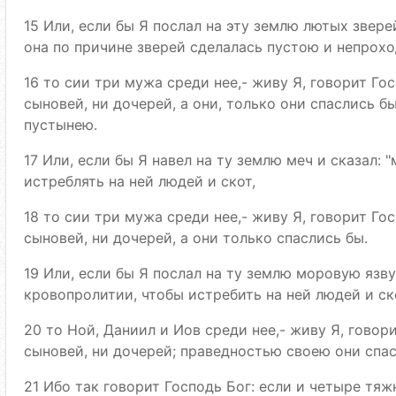
15 Или, если бы Я послал на эту землю лютых звере
она по причине зверей сделалась пустою и непрох
16 то сии три мужа среди нее,- живу Я, говорит Гос
сыновей, ни дочерей, а они, только они спаслись б
пустынею.
17 Или, если бы Я навел на ту землю меч и сказал: "
истреблять на ней людей и скот,
18 то сии три мужа среди нее,- живу Я, говорит Гос
сыновей, ни дочерей, а они только спаслись бы.
19 Или, если бы Я послал на ту землю моровую язву
кровопролитии, чтобы истребить на ней людей и ск
20 то Ной, Даниил и Иов среди нее,- живу Я, говори
сыновей, ни дочерей; праведностью своею они спас
21 Ибо так говорит Господь Бог: если и четыре тяжк