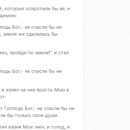
й, которые осиротили бы ее, и
одимою:
подь Бог,- не спасли бы ни
ы, земля же сделалась бы
меч, пройди по земле!", и стал
подь Бог,- не спасли бы ни
 и излил на нее ярость Мою в
от:
т Господь Бог,- не спасли бы ни
ли бы только свои души.
ие казни Мои: меч, и голод, и