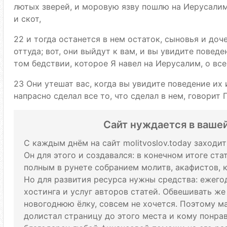
лютых зверей, и моровую язву пошлю на Иерусалим
и скот,
22 и тогда останется в нем остаток, сыновья и до
оттуда; вот, они выйдут к вам, и вы увидите поведе
том бедствии, которое Я навел на Иерусалим, о всем
23 Они утешат вас, когда вы увидите поведение их и
напрасно сделал все то, что сделал в нем, говорит 
Сайт нуждается в ваше
С каждым днём на сайт molitvoslov.today заходи
Он для этого и создавался: в конечном итоге ст
полным в рунете собранием молитв, акафистов, 
Но для развития ресурса нужны средства: ежего
хостинга и услуг авторов статей. Обвешивать же
новогоднюю ёлку, совсем не хочется. Поэтому м
долистал страницу до этого места и кому понрави