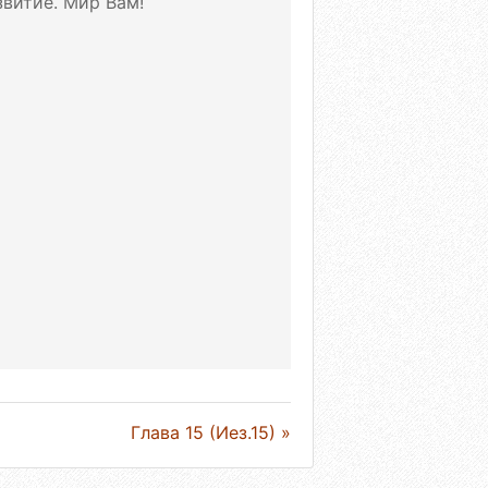
витие. Мир Вам!
Глава 15 (Иез.15) »