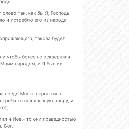
подь.
 слово так, как бы Я, Господь,
ою и истреблю его из народа
 вопрошающего, такова будет
я и чтобы более не оскверняли
 Моим народом, и Я был их
ила предо Мною, вероломно
истребил в ней хлебную опору, и
кот;
иил и Иов,- то они праведностью
ь Бог.