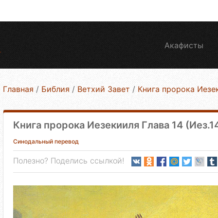
Акафисты
Главная
/
Библия
/
Ветхий Завет
/
Книга пророка Иезе
Книга пророка Иезекииля Глава 14 (Иез.1
Синодальный перевод
Полезно? Поделись ссылкой!