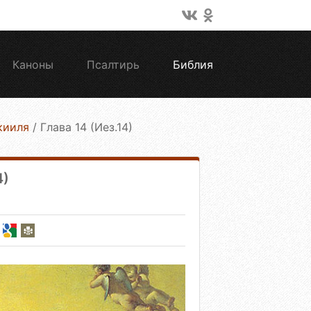
Каноны
Псалтирь
Библия
кииля
/
Глава 14 (Иез.14)
4)