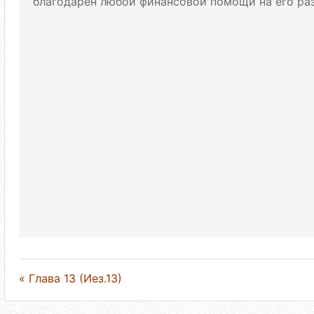
благодарен любой финансовой помощи на его раз
« Глава 13 (Иез.13)