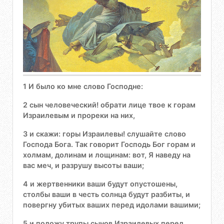
1 И было ко мне слово Господне:
2 сын человеческий! обрати лице твое к горам
Израилевым и прореки на них,
3 и скажи: горы Израилевы! слушайте слово
Господа Бога. Так говорит Господь Бог горам и
холмам, долинам и лощинам: вот, Я наведу на
вас меч, и разрушу высоты ваши;
4 и жертвенники ваши будут опустошены,
столбы ваши в честь солнца будут разбиты, и
повергну убитых ваших перед идолами вашими;
5 и положу трупы сынов Израилевых перед