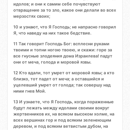
идолов; и они к самим себе почувствуют
отвращение за то зло, какое они делали во всех
мерзостях своих;
10 и узнают, что Я Господь; не напрасно говорил
Я, что наведу на них такое бедствие.
11 Так говорит Господь Бог: всплесни руками
твоими и топни ногою твоею, и скажи: горе за
все гнусные злодеяния дома Израилева! падут
они от меча, голода и моровой язвы.
12 Кто вдали, тот умрет от моровой язвы; а кто
близко, тот падет от меча; а оставшийся и
уцелевший умрет от голода; так совершу над
ними гнев Мой.
13 И узнаете, что Я Господь, когда пораженные
будут лежать между идолами своими вокруг
жертвенников их, на всяком высоком холме, на
всех вершинах гор и под всяким зеленеющим
деревом, и под всяким ветвистым дубом, на