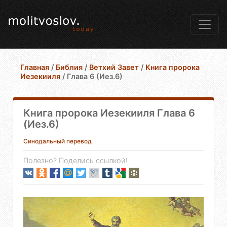
Главная
/
Библия
/
Ветхий Завет
/
Книга пророка
Иезекииля
/
Глава 6 (Иез.6)
Книга пророка Иезекииля Глава 6
(Иез.6)
Синодальный перевод
Полезно? Поделись ссылкой!