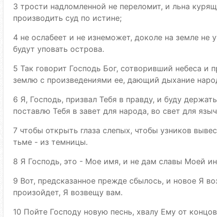
3 трости надломленной не переломит, и льна куряще
производить суд по истине;
4 не ослабеет и не изнеможет, доколе на земле не у
будут уповать острова.
5 Так говорит Господь Бог, сотворивший небеса и 
землю с произведениями ее, дающий дыхание народ
6 Я, Господь, призвал Тебя в правду, и буду держать
поставлю Тебя в завет для народа, во свет для язы
7 чтобы открыть глаза слепых, чтобы узников выве
тьме - из темницы.
8 Я Господь, это - Мое имя, и не дам славы Моей 
9 Вот, предсказанное прежде сбылось, и новое Я в
произойдет, Я возвещу вам.
10 Пойте Господу новую песнь, хвалу Ему от концо