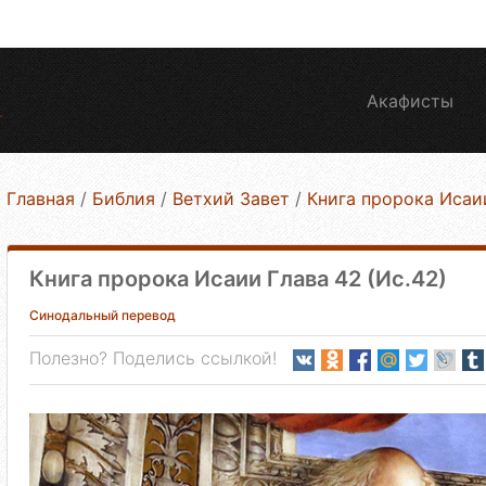
Акафисты
Главная
/
Библия
/
Ветхий Завет
/
Книга пророка Исаи
Книга пророка Исаии Глава 42 (Ис.42)
Синодальный перевод
Полезно? Поделись ссылкой!