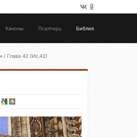
Каноны
Псалтирь
Библия
и
/
Глава 42 (Ис.42)