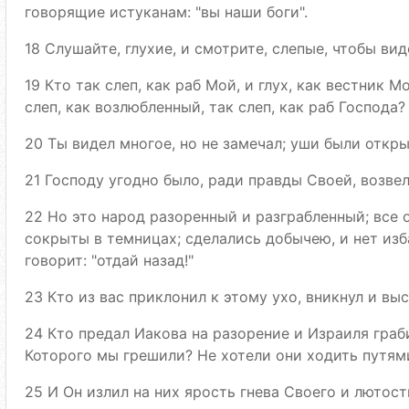
говорящие истуканам: "вы наши боги".
18 Слушайте, глухие, и смотрите, слепые, чтобы вид
19 Кто так слеп, как раб Мой, и глух, как вестник 
слеп, как возлюбленный, так слеп, как раб Господа?
20 Ты видел многое, но не замечал; уши были откры
21 Господу угодно было, ради правды Своей, возвел
22 Но это народ разоренный и разграбленный; все 
сокрыты в темницах; сделались добычею, и нет изба
говорит: "отдай назад!"
23 Кто из вас приклонил к этому ухо, вникнул и вы
24 Кто предал Иакова на разорение и Израиля граб
Которого мы грешили? Не хотели они ходить путями
25 И Он излил на них ярость гнева Своего и лютос