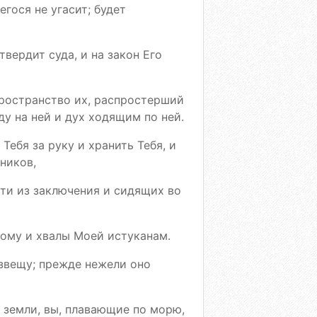
гося не угасит; будет
твердит суда, и на закон Его
пространство их, распростерший
у на ней и дух ходящим по ней.
 Тебя за руку и хранить Тебя, и
чников,
сти из заключения и сидящих во
иному и хвалы Моей истуканам.
озвещу; прежде нежели оно
в земли, вы, плавающие по морю,