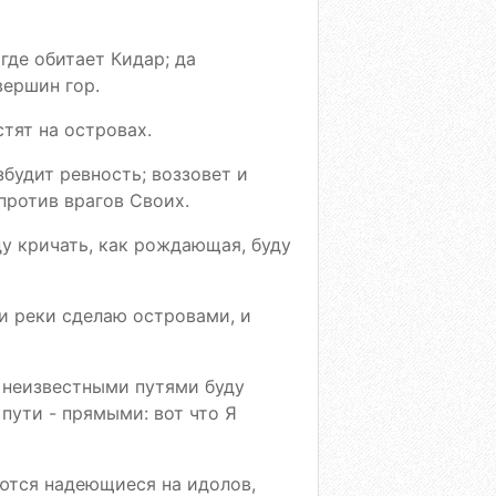
 где обитает Кидар; да
вершин гор.
стят на островах.
збудит ревность; воззовет и
против врагов Своих.
ду кричать, как рождающая, буду
 и реки сделаю островами, и
, неизвестными путями буду
пути - прямыми: вот что Я
оются надеющиеся на идолов,