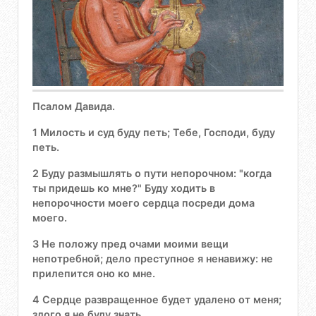
Псалом Давида.
1 Милость и суд буду петь; Тебе, Господи, буду
петь.
2 Буду размышлять о пути непорочном: "когда
ты придешь ко мне?" Буду ходить в
непорочности моего сердца посреди дома
моего.
3 Не положу пред очами моими вещи
непотребной; дело преступное я ненавижу: не
прилепится оно ко мне.
4 Сердце развращенное будет удалено от меня;
злого я не буду знать.