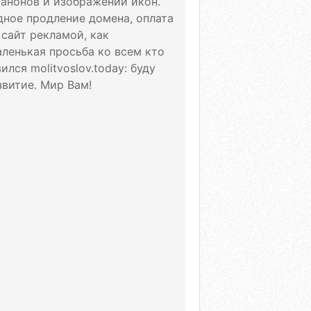
канонов и изображений икон.
дное продление домена, оплата
 сайт рекламой, как
аленькая просьба ко всем кто
лся molitvoslov.today: буду
витие. Мир Вам!