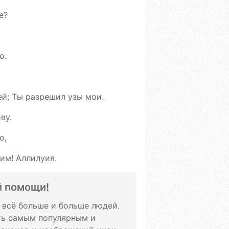
е?
о.
оей; Ты разрешил узы мои.
ву.
о,
им! Аллилуия.
й помощи!
т всё больше и больше людей.
ать самым популярным и