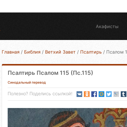
Акафисты
Главная
/
Библия
/
Ветхий Завет
/
Псалтирь
/
Псалом 1
Псалтирь Псалом 115 (Пс.115)
Синодальный перевод
Полезно? Поделись ссылкой!