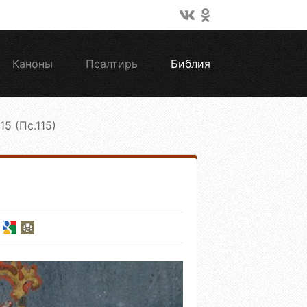
Каноны
Псалтирь
Библия
15 (Пс.115)