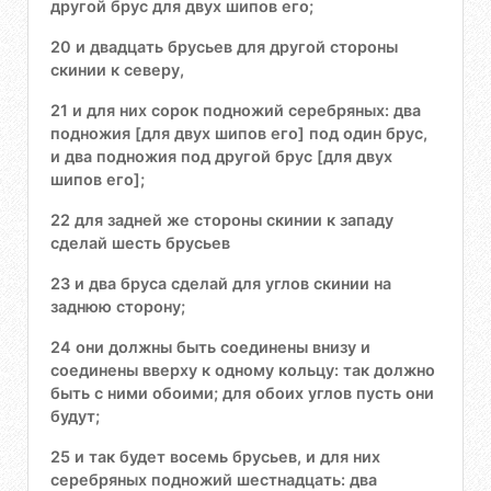
другой брус для двух шипов его;
20 и двадцать брусьев для другой стороны
скинии к северу,
21 и для них сорок подножий серебряных: два
подножия [для двух шипов его] под один брус,
и два подножия под другой брус [для двух
шипов его];
22 для задней же стороны скинии к западу
сделай шесть брусьев
23 и два бруса сделай для углов скинии на
заднюю сторону;
24 они должны быть соединены внизу и
соединены вверху к одному кольцу: так должно
быть с ними обоими; для обоих углов пусть они
будут;
25 и так будет восемь брусьев, и для них
серебряных подножий шестнадцать: два