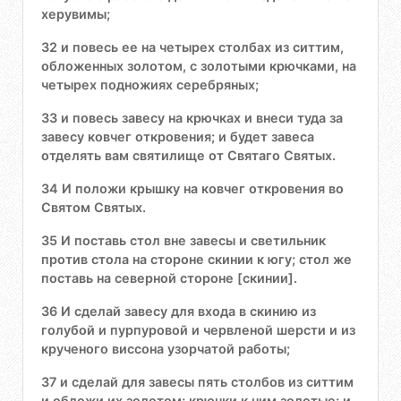
херувимы;
32 и повесь ее на четырех столбах из ситтим,
обложенных золотом, с золотыми крючками, на
четырех подножиях серебряных;
33 и повесь завесу на крючках и внеси туда за
завесу ковчег откровения; и будет завеса
отделять вам святилище от Святаго Святых.
34 И положи крышку на ковчег откровения во
Святом Святых.
35 И поставь стол вне завесы и светильник
против стола на стороне скинии к югу; стол же
поставь на северной стороне [скинии].
36 И сделай завесу для входа в скинию из
голубой и пурпуровой и червленой шерсти и из
крученого виссона узорчатой работы;
37 и сделай для завесы пять столбов из ситтим
и обложи их золотом; крючки к ним золотые; и