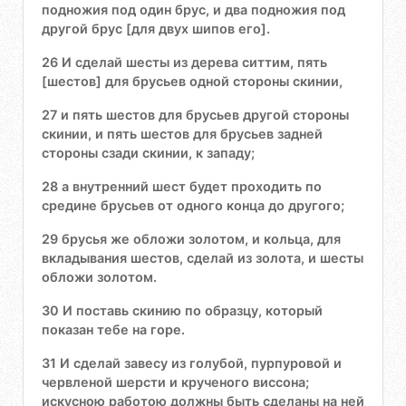
подножия под один брус, и два подножия под
другой брус [для двух шипов его].
26 И сделай шесты из дерева ситтим, пять
[шестов] для брусьев одной стороны скинии,
27 и пять шестов для брусьев другой стороны
скинии, и пять шестов для брусьев задней
стороны сзади скинии, к западу;
28 а внутренний шест будет проходить по
средине брусьев от одного конца до другого;
29 брусья же обложи золотом, и кольца, для
вкладывания шестов, сделай из золота, и шесты
обложи золотом.
30 И поставь скинию по образцу, который
показан тебе на горе.
31 И сделай завесу из голубой, пурпуровой и
червленой шерсти и крученого виссона;
искусною работою должны быть сделаны на ней