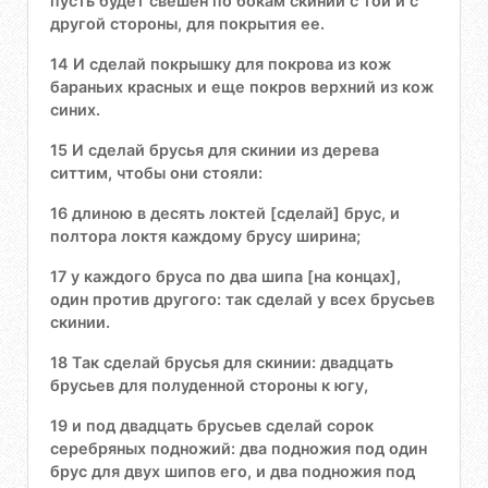
пусть будет свешен по бокам скинии с той и с
другой стороны, для покрытия ее.
14 И сделай покрышку для покрова из кож
бараньих красных и еще покров верхний из кож
синих.
15 И сделай брусья для скинии из дерева
ситтим, чтобы они стояли:
16 длиною в десять локтей [сделай] брус, и
полтора локтя каждому брусу ширина;
17 у каждого бруса по два шипа [на концах],
один против другого: так сделай у всех брусьев
скинии.
18 Так сделай брусья для скинии: двадцать
брусьев для полуденной стороны к югу,
19 и под двадцать брусьев сделай сорок
серебряных подножий: два подножия под один
брус для двух шипов его, и два подножия под