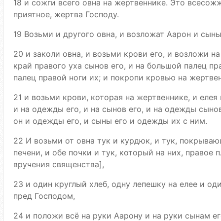
18 и сожги всего овна на жертвеннике. Это всесож
приятное, жертва Господу.
19 Возьми и другого овна, и возложат Аарон и сыны
20 и заколи овна, и возьми крови его, и возложи н
край правого уха сынов его, и на большой палец пр
палец правой ноги их; и покропи кровью на жертвен
21 и возьми крови, которая на жертвеннике, и елея
и на одежды его, и на сынов его, и на одежды сынов
он и одежды его, и сыны его и одежды их с ним.
22 И возьми от овна тук и курдюк, и тук, покрываю
печени, и обе почки и тук, который на них, правое 
вручения священства],
23 и один круглый хлеб, одну лепешку на елее и од
пред Господом,
24 и положи всё на руки Аарону и на руки сынам ег