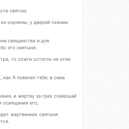
сте святом;
 из корзины, у дверей скинии
 им священства и для
бо это святыня;
тра, то сожги остаток на огне:
 как Я повелел тебе; в семь
ения, и жертву за грех совершай
я освящения его;
будет жертвенник святыня
тся.