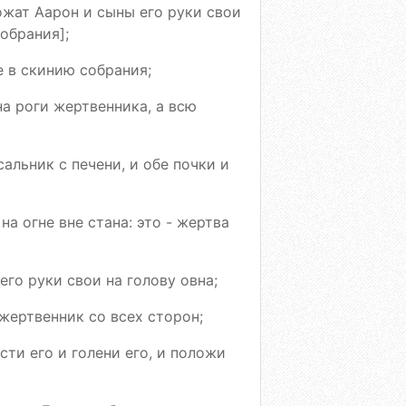
ожат Аарон и сыны его руки свои
обрания];
е в скинию собрания;
а роги жертвенника, а всю
альник с печени, и обе почки и
на огне вне стана: это - жертва
его руки свои на голову овна;
 жертвенник со всех сторон;
сти его и голени его, и положи