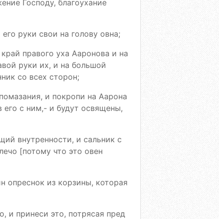
жение Господу, благоухание
 его руки свои на голову овна;
а край правого уха Ааронова и на
авой руки их, и на большой
ник со всех сторон;
 помазания, и покропи на Аарона
 его с ним,- и будут освящены,
щий внутренности, и сальник с
плечо [потому что это овен
ин опреснок из корзины, которая
о, и принеси это, потрясая пред