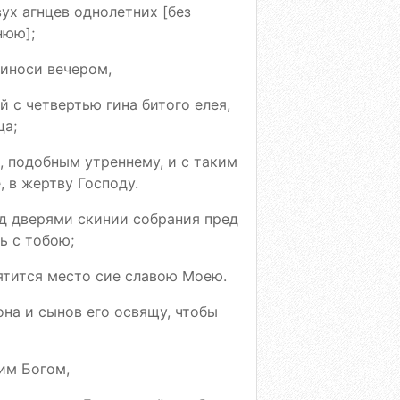
ух агнцев однолетних [без
нюю];
риноси вечером,
 с четвертью гина битого елея,
ца;
, подобным утреннему, и с таким
, в жертву Господу.
д дверями скинии собрания пред
ь с тобою;
ятится место сие славою Моею.
на и сынов его освящу, чтобы
 им Богом,