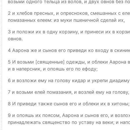
возьми одного тельца из волов, и двух овнов без п
2 и хлебов пресных, и опресноков, смешанных с еле
помазанных елеем: из муки пшеничной сделай их,
3 и положи их в одну корзину, и принеси их в корзи
овнов.
4 Аарона же и сынов его приведи ко входу в скини
5 И возьми [священные] одежды, и облеки Аарона в
и в наперсник, и опояшь его по ефоду;
6 и возложи ему на голову кидар и укрепи диадиму
7 и возьми елей помазания, и возлей ему на голову,
8 И приведи также сынов его и облеки их в хитоны;
9 и опояшь их поясом, Аарона и сынов его, и возло
принадлежать священство по уставу на веки; и нап