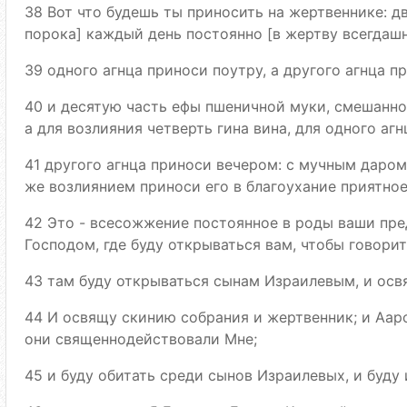
38 Вот что будешь ты приносить на жертвеннике: дв
порока] каждый день постоянно [в жертву всегдаш
39 одного агнца приноси поутру, а другого агнца п
40 и десятую часть ефы пшеничной муки, смешанной
а для возлияния четверть гина вина, для одного агн
41 другого агнца приноси вечером: с мучным даром
же возлиянием приноси его в благоухание приятное
42 Это - всесожжение постоянное в роды ваши пре
Господом, где буду открываться вам, чтобы говорит
43 там буду открываться сынам Израилевым, и осв
44 И освящу скинию собрания и жертвенник; и Ааро
они священнодействовали Мне;
45 и буду обитать среди сынов Израилевых, и буду