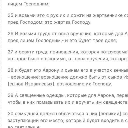
лицем Господним;
25 и возьми это с рук их и сожги на жертвеннике 
пред Господом: это жертва Господу.
26 И возьми грудь от овна вручения, который для А
пред лицем Господним,- и это будет твоя доля;
27 и освяти грудь приношения, которая потрясаема
которое было возносимо, от овна вручения, который
28 и будет это Аарону и сынам его в участок вечны
- возношение; возношение должно быть от сынов 
[сынов Израилевых], возношение их Господу.
29 А священные одежды, которые для Аарона, перей
чтобы в них помазывать их и вручать им священств
30 семь дней должен облачаться в них [великий] св
заступающий его место, который будет входить в 
во святилище.