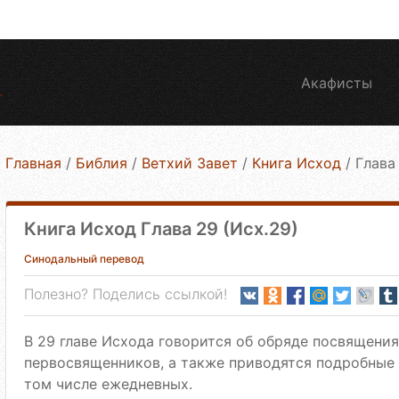
Акафисты
Главная
/
Библия
/
Ветхий Завет
/
Книга Исход
/
Глава
Книга Исход Глава 29 (Исх.29)
Синодальный перевод
Полезно? Поделись ссылкой!
В 29 главе Исхода говорится об обряде посвящени
первосвященников, а также приводятся подробные
том числе ежедневных.