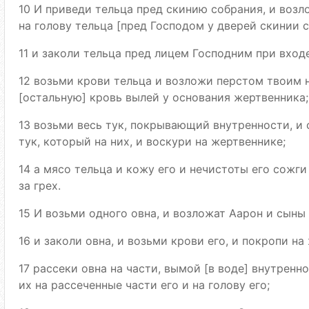
10 И приведи тельца пред скинию собрания, и возл
на голову тельца [пред Господом у дверей скинии с
11 и заколи тельца пред лицем Господним при вход
12 возьми крови тельца и возложи перстом твоим н
[остальную] кровь вылей у основания жертвенника;
13 возьми весь тук, покрывающий внутренности, и с
тук, который на них, и воскури на жертвеннике;
14 а мясо тельца и кожу его и нечистоты его сожги 
за грех.
15 И возьми одного овна, и возложат Аарон и сыны 
16 и заколи овна, и возьми крови его, и покропи на
17 рассеки овна на части, вымой [в воде] внутренно
их на рассеченные части его и на голову его;