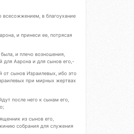
со всесожжением, в благоухание
арона, и принеси ее, потрясая
 была, и плечо возношения,
 для Аарона и для сынов его,-
й от сынов Израилевых, ибо это
Израилевых при мирных жертвах
дут после него к сынам его,
о;
ященник из сынов его,
скинию собрания для служения