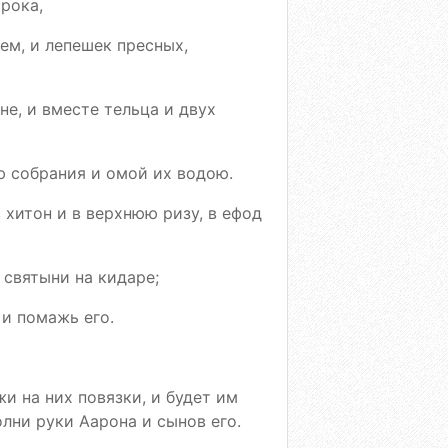
орока,
ем, и лепешек пресных,
не, и вместе тельца и двух
ю собрания и омой их водою.
 хитон и в верхнюю ризу, в ефод
 святыни на кидаре;
 и помажь его.
жи на них повязки, и будет им
олни руки Аарона и сынов его.