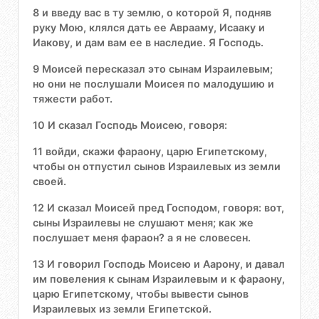
8 и введу вас в ту землю, о которой Я, подняв
руку Мою, клялся дать ее Аврааму, Исааку и
Иакову, и дам вам ее в наследие. Я Господь.
9 Моисей пересказал это сынам Израилевым;
но они не послушали Моисея по малодушию и
тяжести работ.
10 И сказал Господь Моисею, говоря:
11 войди, скажи фараону, царю Египетскому,
чтобы он отпустил сынов Израилевых из земли
своей.
12 И сказал Моисей пред Господом, говоря: вот,
сыны Израилевы не слушают меня; как же
послушает меня фараон? а я не словесен.
13 И говорил Господь Моисею и Аарону, и давал
им повеления к сынам Израилевым и к фараону,
царю Египетскому, чтобы вывести сынов
Израилевых из земли Египетской.