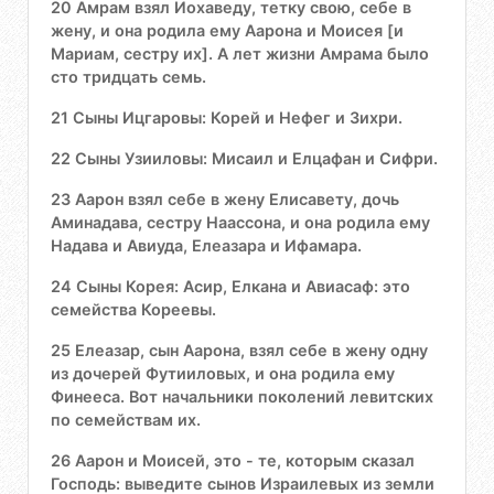
20 Амрам взял Иохаведу, тетку свою, себе в
жену, и она родила ему Аарона и Моисея [и
Мариам, сестру их]. А лет жизни Амрама было
сто тридцать семь.
21 Сыны Ицгаровы: Корей и Нефег и Зихри.
22 Сыны Узииловы: Мисаил и Елцафан и Сифри.
23 Аарон взял себе в жену Елисавету, дочь
Аминадава, сестру Наассона, и она родила ему
Надава и Авиуда, Елеазара и Ифамара.
24 Сыны Корея: Асир, Елкана и Авиасаф: это
семейства Кореевы.
25 Елеазар, сын Аарона, взял себе в жену одну
из дочерей Футииловых, и она родила ему
Финееса. Вот начальники поколений левитских
по семействам их.
26 Аарон и Моисей, это - те, которым сказал
Господь: выведите сынов Израилевых из земли