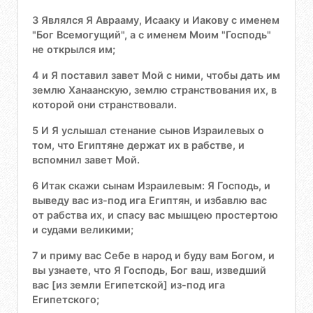
3 Являлся Я Аврааму, Исааку и Иакову с именем
"Бог Всемогущий", а с именем Моим "Господь"
не открылся им;
4 и Я поставил завет Мой с ними, чтобы дать им
землю Ханаанскую, землю странствования их, в
которой они странствовали.
5 И Я услышал стенание сынов Израилевых о
том, что Египтяне держат их в рабстве, и
вспомнил завет Мой.
6 Итак скажи сынам Израилевым: Я Господь, и
выведу вас из-под ига Египтян, и избавлю вас
от рабства их, и спасу вас мышцею простертою
и судами великими;
7 и приму вас Себе в народ и буду вам Богом, и
вы узнаете, что Я Господь, Бог ваш, изведший
вас [из земли Египетской] из-под ига
Египетского;