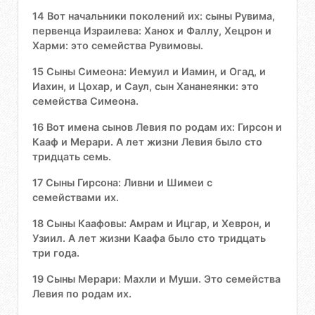
14 Вот начальники поколений их: сыны Рувима,
первенца Израилева: Ханох и Фаллу, Хецрон и
Харми: это семейства Рувимовы.
15 Сыны Симеона: Иемуил и Иамин, и Огад, и
Иахин, и Цохар, и Саул, сын Хананеянки: это
семейства Симеона.
16 Вот имена сынов Левия по родам их: Гирсон и
Кааф и Мерари. А лет жизни Левия было сто
тридцать семь.
17 Сыны Гирсона: Ливни и Шимеи с
семействами их.
18 Сыны Каафовы: Амрам и Ицгар, и Хеврон, и
Узиил. А лет жизни Каафа было сто тридцать
три года.
19 Сыны Мерари: Махли и Муши. Это семейства
Левия по родам их.