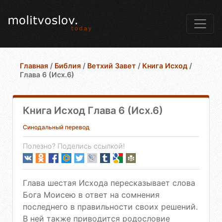
Главная
/
Библия
/
Ветхий Завет
/
Книга Исход
/
Глава 6 (Исх.6)
Книга Исход Глава 6 (Исх.6)
Синодальный перевод
Полезно? Поделись ссылкой!
Глава шестая Исхода пересказывает слова
Бога Моисею в ответ на сомнения
последнего в правильности своих решений.
В ней также приводится родословие