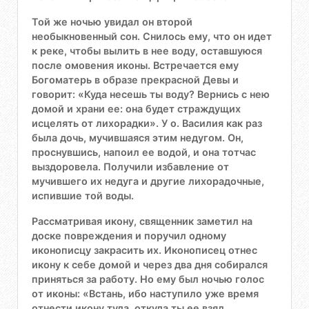
Той же ночью увидал он второй
необыкновенный сон. Снилось ему, что он идет
к реке, чтобы вылить в нее воду, оставшуюся
после омовения иконы. Встречается ему
Богоматерь в образе прекрасной Девы и
говорит: «Куда несешь ты воду? Вернись с нею
домой и храни ее: она будет страждущих
исцелять от лихорадки». У о. Василия как раз
была дочь, мучившаяся этим недугом. Он,
проснувшись, напоил ее водой, и она тотчас
выздоровела. Получили избавление от
мучившего их недуга и другие лихорадочные,
испившие той воды.
Рассматривая икону, священник заметил на
доске повреждения и поручил одному
иконописцу закрасить их. Иконописец отнес
икону к себе домой и через два дня собирался
приняться за работу. Но ему был ночью голос
от иконы: «Встань, ибо наступило уже время
отнести икону туда, откуда ты ее взял.