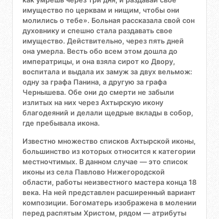
имущество по церквам и нищим, чтобы они
молились о тебе». Больная рассказала свой сон
духовнику и спешно стала раздавать свое
имущество. Действительно, через пять дней
она умерла. Весть обо всем этом дошла до
императрицы, и она взяла сирот ко Двору,
воспитала и выдала их замуж за двух вельмож:
одну за графа Панина, а другую за графа
Чернышева. Обе они до смерти не забыли
излитых на них через Ахтырскую икону
благодеяний и делали щедрые вклады в собор,
где пребывала икона.
Известно множество списков Ахтырской иконы,
большинство из которых относится к категории
местночтимых. В данном случае — это список
иконы из села Павлово Нижегородской
области, работы неизвестного мастера конца 18
века. На ней представлен расширенный вариант
композиции. Богоматерь изображена в молении
перед распятым Христом, рядом — атрибуты