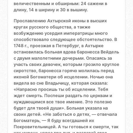
величественным и обширным: 24 сажени в
длину, 14 в ширину и 30 в вышину.
Прославлению Ахтырской иконы в высших
кругах русского общества, а также
возбуждению усердия императрицы много
способствовало следующее обстоятельство. В
1748 г., проезжая в Петербург, в Ахтырке
остановилась больная вдова баронесса Вейдель
с двумя малолетними дочерьми. Опасаясь за
участь своих девочек, которым грозило круглое
сиротство, баронесса горячо молилась перед
иконой Богоматери об исцелении. Ночью она
видела во сне Владычицу, которая сказала:
«Напрасно просишь ты об исцелении. Тебя
ждет смерть. Поспеши раздать по церквам и
нуждающимся все твое имение. Это полезно
будет для твоей души». Больная указала на
своих детей. «Не заботься о детях, — отвечала
Богоматерь, — Я буду всегдашней их
Покровительницей. А ты готовься к смерти, так
как умрешь через три дня, и раздавай свое