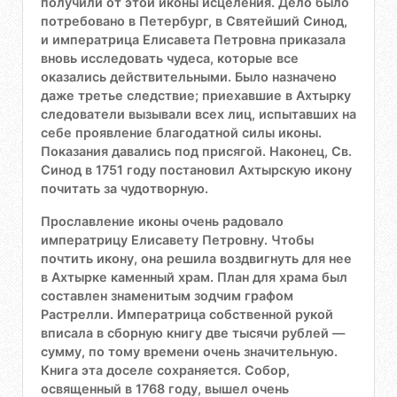
получили от этой иконы исцеления. Дело было
потребовано в Петербург, в Святейший Синод,
и императрица Елисавета Петровна приказала
вновь исследовать чудеса, которые все
оказались действительными. Было назначено
даже третье следствие; приехавшие в Ахтырку
следователи вызывали всех лиц, испытавших на
себе проявление благодатной силы иконы.
Показания давались под присягой. Наконец, Св.
Синод в 1751 году постановил Ахтырскую икону
почитать за чудотворную.
Прославление иконы очень радовало
императрицу Елисавету Петровну. Чтобы
почтить икону, она решила воздвигнуть для нее
в Ахтырке каменный храм. План для храма был
составлен знаменитым зодчим графом
Растрелли. Императрица собственной рукой
вписала в сборную книгу две тысячи рублей —
сумму, по тому времени очень значительную.
Книга эта доселе сохраняется. Собор,
освященный в 1768 году, вышел очень