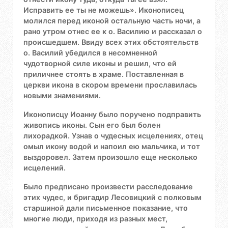
Исправить ее ты не можешь». Иконописец
молился перед иконой остальную часть ночи, а
рано утром отнес ее к о. Василию и рассказал о
происшедшем. Ввиду всех этих обстоятельств
о. Василий убедился в несомненной
чудотворной силе иконы и решил, что ей
приличнее стоять в храме. Поставленная в
церкви икона в скором времени прославилась
новыми знамениями.
Иконописцу Иоанну было поручено подправить
живопись иконы. Сын его был болен
лихорадкой. Узнав о чудесных исцелениях, отец
омыл икону водой и напоил ею мальчика, и тот
выздоровел. Затем произошло еще несколько
исцелений.
Было предписано произвести расследование
этих чудес, и бригадир Лесовицкий с полковым
старшиной дали письменное показание, что
многие люди, приходя из разных мест,