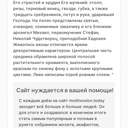
Его страстей и орудия Его мучений: столп,
ризы, терновый венец, гвозди, губка, а также
тридцать сребреников, петух и рука, ударившая
Господа. На полях представлены святые,
очевидно, соименные заказчику и его близким:
архангел Михаил, первомученик Стефан,
Николай Чудотворец, преподобная Евдокия.
Живопись иконы отличается ярким
декоративным характером. Центральная часть
средника обрамлена широкой полосой
растительного орнамента, выполненного
красным по синему фону с золотыми крупными
цветами. Лики написаны охрой ровным слоем. "
Сайт нуждается в вашей помощи!
С каждым днём на сайт molitvoslov.today
заходит всё больше и больше людей. Он
для этого и создавался: в конечном итоге
стать самым популярным и полным в
рунете собранием молитв, акафистов,