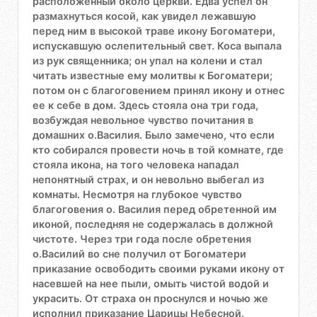
расположенный около церкви. Едва успел он
размахнуться косой, как увидел лежавшую
перед ним в высокой траве икону Богоматери,
испускавшую ослепительный свет. Коса выпала
из рук священника; он упал на колени и стал
читать известные ему молитвы к Богоматери;
потом он с благоговением принял икону и отнес
ее к себе в дом. Здесь стояла она три года,
возбуждая невольное чувство почитания в
домашних о.Василия. Было замечено, что если
кто собирался провести ночь в той комнате, где
стояла икона, на того человека нападал
непонятный страх, и он невольно выбегал из
комнаты. Несмотря на глубокое чувство
благоговения о. Василия перед обретенной им
иконой, последняя не содержалась в должной
чистоте. Через три года после обретения
о.Василий во сне получил от Богоматери
приказание освободить своими руками икону от
насевшей на нее пыли, омыть чистой водой и
украсить. От страха он проснулся и ночью же
исполнил приказание Царицы Небесной.