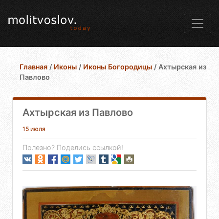
Главная
/
Иконы
/
Иконы Богородицы
/
Ахтырская из
Павлово
Ахтырская из Павлово
15 июля
Полезно? Поделись ссылкой!