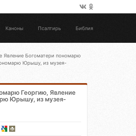
Каноны
Псалтирь
Библия
е Явление Богоматери пономарю
Пономарю Юрышу, из музея-
омарю Георгию, Явление
арю Юрышу, из музея-