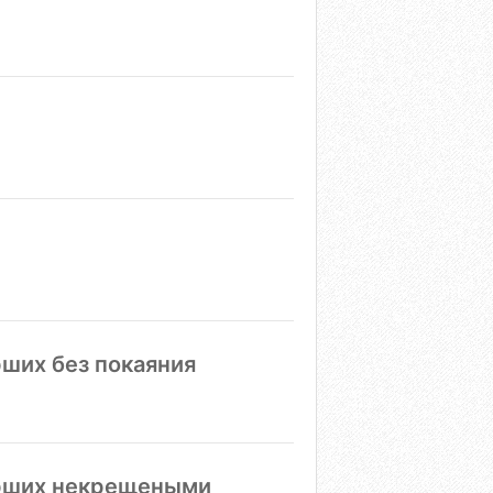
ших без покаяния
ерших некрещеными