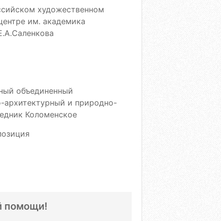
ссийском художественном
центре им. академика
Е.А.Саленкова
ный объединенный
-архитектурный и природно-
едник Коломенское
позиция
й помощи!