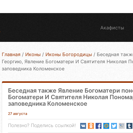
Акафисты
Главная
/
Иконы
/
Иконы Богородицы
/
Беседная такж
Георгию, Явление Богоматери И Святителя Николая 
заповедника Коломенское
Беседная также Явление Богоматери пон
Богоматери И Святителя Николая Поном
заповедника Коломенское
27 августа
Полезно? Поделись ссылкой!