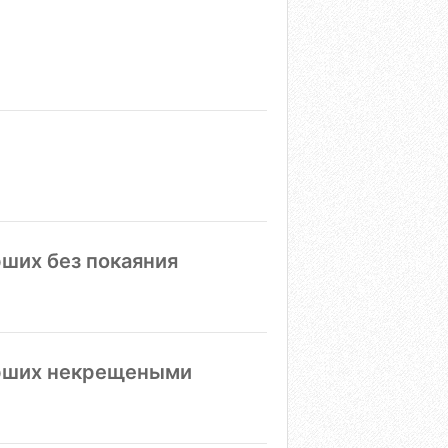
ших без покаяния
ерших некрещеными