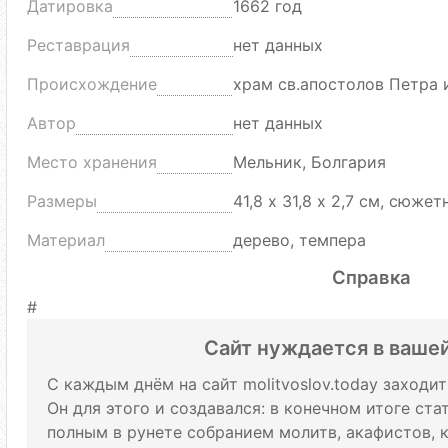
Датировка
1662 год
Реставрация
нет данных
Происхождение
храм св.апостолов Петра 
Автор
нет данных
Место хранения
Мельник, Болгария
Размеры
41,8 х 31,8 х 2,7 см, сюже
Материал
дерево, темпера
Справка
#
Сайт нуждается в ваше
С каждым днём на сайт molitvoslov.today заходи
Он для этого и создавался: в конечном итоге ст
полным в рунете собранием молитв, акафистов, 