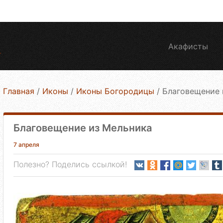
Акафисты
Главная
/
Иконы
/
Иконы Богородицы
/
Благовещение 
Благовещение из Мельника
7 апреля
Полезно? Поделись ссылкой!