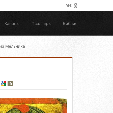
Каноны
Псалтирь
Библия
из Мельника