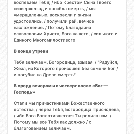
воспеваем Тебя; / ибо Крестом Сына Твоего
низвержен ад и погибла смерть, / мы,
умерщвленные, воскресли и жизни
удостоились, / получили рай, вечное
наслаждение. / Потому благодарно
славословим Христа, Бога нашего, / сильного и
Единого Многомилостивого.
В конце утрени
Тебя величаем, Богородица, взывая: / "Радуйся,
Жезл, из Которого произошел без семени Бог /
и погубил на Древе смерть!"
В среду вечером и в четверг после «Бог —
Господь»
Стали мы причастниками Божественного
естества, / через Тебя, Богородица Приснодева,
/ ибо Бога Воплотившегося Ты родила нам. /
Потому мы все Тебя как должно / с
благоговением величаем.