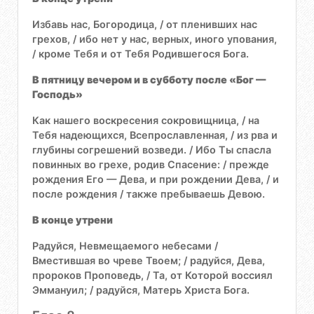
Избавь нас, Богородица, / от пленивших нас
грехов, / ибо нет у нас, верных, иного упования,
/ кроме Тебя и от Тебя Родившегося Бога.
В пятницу вечером и в субботу после «Бог —
Господь»
Как нашего воскресения сокровищница, / на
Тебя надеющихся, Всепрославленная, / из рва и
глубины согрешений возведи. / Ибо Ты спасла
повинных во грехе, родив Спасение: / прежде
рождения Его — Дева, и при рождении Дева, / и
после рождения / также пребываешь Девою.
В конце утрени
Радуйся, Невмещаемого небесами /
Вместившая во чреве Твоем; / радуйся, Дева,
пророков Проповедь, / Та, от Которой воссиял
Эммануил; / радуйся, Матерь Христа Бога.