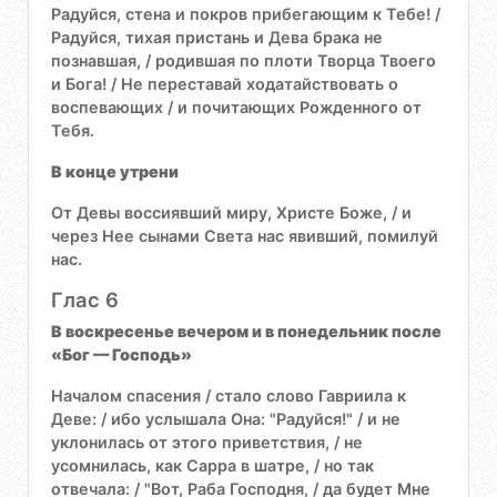
Радуйся, стена и покров прибегающим к Тебе! /
Радуйся, тихая пристань и Дева брака не
познавшая, / родившая по плоти Творца Твоего
и Бога! / Не переставай ходатайствовать о
воспевающих / и почитающих Рожденного от
Тебя.
В конце утрени
От Девы воссиявший миру, Христе Боже, / и
через Нее сынами Света нас явивший, помилуй
нас.
Глас 6
В воскресенье вечером и в понедельник после
«Бог — Господь»
Началом спасения / стало слово Гавриила к
Деве: / ибо услышала Она: "Радуйся!" / и не
уклонилась от этого приветствия, / не
усомнилась, как Сарра в шатре, / но так
отвечала: / "Вот, Раба Господня, / да будет Мне