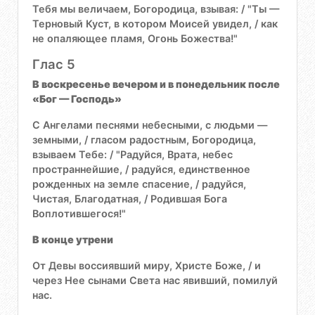
Тебя мы величаем, Богородица, взывая: / "Ты —
Терновый Куст, в котором Моисей увидел, / как
не опаляющее пламя, Огонь Божества!"
Глас 5
В воскресенье вечером и в понедельник после
«Бог — Господь»
С Ангелами песнями небесными, с людьми —
земными, / гласом радостным, Богородица,
взываем Тебе: / "Радуйся, Врата, небес
пространнейшие, / радуйся, единственное
рожденных на земле спасение, / радуйся,
Чистая, Благодатная, / Родившая Бога
Воплотившегося!"
В конце утрени
От Девы воссиявший миру, Христе Боже, / и
через Нее сынами Света нас явивший, помилуй
нас.