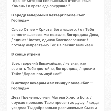
Гора, от Которой неизъяснимо отсечен был
Камень / и врата ада сокрушил!"
В среду вечером и в четверг после «Бог —
Господь»
Слово Отчее – Христа, Бога нашего, / от Тебя
воплотившегося, мы познали, Богородица Дева,
/ единая Чистая, единая Благословенная: /
потому непрестанно Тебя в песнях величаем.
В конце утрени
Всех творений Высочайшая, / не зная, как
воспеть Тебя достойно, Богородица, / просим
Тебя: "Даром помилуй нас!"
В четверг вечером и в пятницу после «Бог —
Господь»
Дева Пренепорочная, Матерь Христа Бога, /
оружие пронзило Твою пресвятую душу, / когда
увидела Ты добровольно распинаемым Сына и