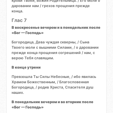
крови Твоей, Божия Родительница. / Его моли о
даровании нам / грехов прощения прежде
конца.
Глас 7
В воскресенье вечером и в понедельник после
«Бог — Господь»
Богородица, Дева чуждая скверны, / Сына
Твоего моли с вышними Силами, / о даровании
прежде конца прощения согрешений / нам, с
верою Тебя славящим.
В конце утрени
Превзошла Ты Силы Небесные, / ибо явилась
Храмом Божественным, / Благословенная
Богородица, / родив Христа, Спасителя душ
наших.
В понедельник вечером и во вторник после
«Бог — Господь»