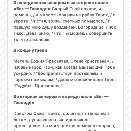
В понедельник вечером и во вторник после
«Бог — Господь»
Скорый Твой покров, и
помощь, / и милость покажи на рабах Твоих, / и
укроти, Чистая, волны суетных помыслов, / и
падшую мою душу воздвигни, Богородица: / ибо,
знаю, Дева, знаю, / что Ты можешь совершить
то, что захочешь.
В конце утрени
Матерь Божия Пресвятая, Стена христианам, /
избавь народ Твой, как всегда взывающий Тебе
усердно: / "Воспрепятствуй постыдным и
гордым помыслам, / дабы мы восклицали Тебе:
"Радуйся, Приснодева!"
Во вторник вечером и в среду после «Бог —
Господь»
Крестом Сына Твоего, облагодатствованная
Богом, / упразднено все идольское
прельщение, / и могущество демонов попрано;