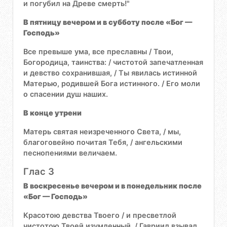
и погубил на Древе смерть!"
В пятницу вечером и в субботу после «Бог —
Господь»
Все превыше ума, все преславны / Твои,
Богородица, таинства: / чистотой запечатленная
и девство сохранившая, / Ты явилась истинной
Матерью, родившей Бога истинного. / Его моли
о спасении душ наших.
В конце утрени
Матерь святая неизреченного Света, / мы,
благоговейно почитая Тебя, / ангельскими
песнопениями величаем.
Глас 3
В воскресенье вечером и в понедельник после
«Бог — Господь»
Красотою девства Твоего / и пресветлой
чистотою Твоей изумленный, / Гавриил взывал