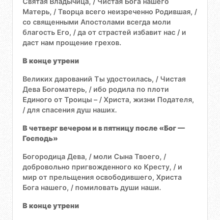
Святая Владычица, / Чистая Бога нашего
Матерь, / Творца всего неизреченно Родившая, /
со священными Апостолами всегда моли
благость Его, / да от страстей избавит нас / и
даст нам прощение грехов.
В конце утрени
Великих дарований Ты удостоилась, / Чистая
Дева Богоматерь, / ибо родила по плоти
Единого от Троицы – / Христа, жизни Подателя,
/ для спасения душ наших.
В четверг вечером и в пятницу после «Бог —
Господь»
Богородица Дева, / моли Сына Твоего, /
добровольно пригвожденного ко Кресту, / и
мир от прельщения освободившего, Христа
Бога нашего, / помиловать души наши.
В конце утрени