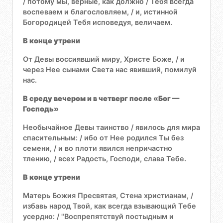
/ потому мы, верные, как должно / Тебя всегда
воспеваем и благословляем, / и, истинной
Богородицей Тебя исповедуя, величаем.
В конце утрени
От Девы воссиявший миру, Христе Боже, / и
через Нее сынами Света нас явивший, помилуй
нас.
В среду вечером и в четверг после «Бог —
Господь»
Необычайное Девы таинство / явилось для мира
спасительным: / ибо от Нее родился Ты без
семени, / и во плоти явился непричастно
тлению, / всех Радость, Господи, слава Тебе.
В конце утрени
Матерь Божия Пресвятая, Стена христианам, /
избавь народ Твой, как всегда взывающий Тебе
усердно: / "Воспрепятствуй постыдным и