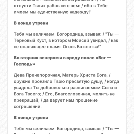
отпусти Твоих рабов ни с чем: / ибо в Тебе
имеем мы единственную надежду!"
В конце утрени
Тебя мы величаем, Богородица, взывая: / "Ты —
Терновый Куст, в котором Моисей увидел, / как
не опаляющее пламя, Огонь Божества!"
Во вторник вечером и в среду после «Бог —
Господь»
Дева Пренепорочная, Матерь Христа Бога, /
оружие пронзило Твою пресвятую душу, / когда
увидела Ты добровольно распинаемым Сына и
Бога Твоего; / Его, Благословенная, молить не
прекращай, / да дарует нам прощение
согрешений.
В конце утрени
Тебя мы величаем, Богородица, взывая: / "Ты —