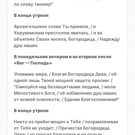
по слову твоему!"
В конце утрени
Архангельское слово Ты приняла, / и
Херувимским престолом явилась, / и во
объятиях Своих носила, Богородица, / Надежду
душ наших.
В понедельник вечером и во вторник после
«Бог — Господь»
Упование мира, / Благая Богородица Дева, / об
одной лишь Твоей мощной защите просим: /
"Смилуйся над беззащитными людьми, / моли
Милостивого Бога, / об избавлении душ наших
от всякой опасности, / Единая Благословенная!"
В конце утрени
Никто из прибегающих к Тебе / посрамленным
от Тебя не уходит, / Пречистая Богородица
Дева: / но просит благодати и на пользу