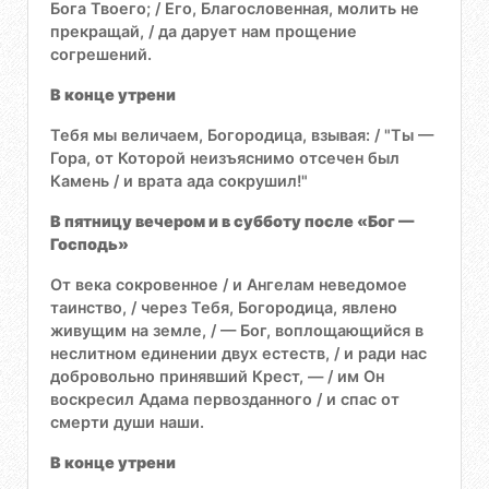
Бога Твоего; / Его, Благословенная, молить не
прекращай, / да дарует нам прощение
согрешений.
В конце утрени
Тебя мы величаем, Богородица, взывая: / "Ты —
Гора, от Которой неизъяснимо отсечен был
Камень / и врата ада сокрушил!"
В пятницу вечером и в субботу после «Бог —
Господь»
От века сокровенное / и Ангелам неведомое
таинство, / через Тебя, Богородица, явлено
живущим на земле, / — Бог, воплощающийся в
неслитном единении двух естеств, / и ради нас
добровольно принявший Крест, — / им Он
воскресил Адама первозданного / и спас от
смерти души наши.
В конце утрени