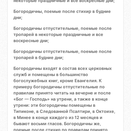
некоторые праздничные и все воскресные дни;
Богородичны, поемые после стихир в будние
дни;
Богородичны отпустительные, поемые после
тропарей в некоторые праздничные и все
воскресные дни;
Богородичны отпустительные, поемые после
тропарей в будние дни;
Богородичны входят в состав всех церковных
служб и помещены в большинство
богослужебных книг, кроме Евангелия. К
примеру богородичны отпустительные по
правилам принято читать на вечерне и после
«Бог — Господь» на утрени, а также в конце
утрени: эти богородичны помещены в
Типиконе, в Следованной Псалтири, в Октоихе,
в Минее в конце каждого из 12 месяцев и
бывают восьми гласов. Богородичны же,
поемые после стихир по правилам принято