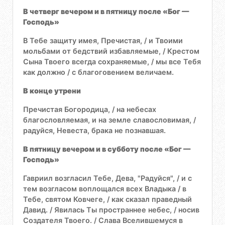
В четверг вечером и в пятницу после «Бог —
Господь»
В Тебе защиту имея, Пречистая, / и Твоими
мольбами от бедствий избавляемые, / Крестом
Сына Твоего всегда сохраняемые, / мы все Тебя
как должно / с благоговением величаем.
В конце утрени
Пречистая Богородица, / на небесах
благословляемая, и на земле славословимая, /
радуйся, Невеста, брака не познавшая.
В пятницу вечером и в субботу после «Бог —
Господь»
Гавриил возгласил Тебе, Дева, "Радуйся", / и с
тем возгласом воплощался всех Владыка / в
Тебе, святом Ковчеге, / как сказал праведный
Давид. / Явилась Ты пространнее небес, / носив
Создателя Твоего. / Слава Вселившемуся в