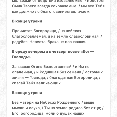
мольбами от бедствий избавляемые, / Крестом
Сына Твоего всегда сохраняемые, / мы все Тебя
как должно / с благоговением величаем.
В конце утрени
Пречистая Богородица, / на небесах
благословляемая, и на земле славословимая, /
радуйся, Невеста, брака не познавшая.
В среду вечером и в четверг после «Бог —
Господь»
Зачавшая Огонь Божественный / и Им не
опаленная, / и Родившая без семени / Источник
жизни — Господа, / благодатная Богородица, /
спасай Тебя величающих.
В конце утрени
Без матери на Небесах Рожденного / выше
мысли и слуха, / Ты на земле родила без отца; /
Его, Богородица, моли о душах наших.