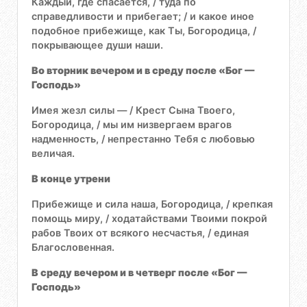
Каждый, где спасается, / туда по
справедливости и прибегает; / и какое иное
подобное прибежище, как Ты, Богородица, /
покрывающее души наши.
Во вторник вечером и в среду после «Бог —
Господь»
Имея жезл силы — / Крест Сына Твоего,
Богородица, / мы им низвергаем врагов
надменность, / непрестанно Тебя с любовью
величая.
В конце утрени
Прибежище и сила наша, Богородица, / крепкая
помощь миру, / ходатайствами Твоими покрой
рабов Твоих от всякого несчастья, / единая
Благословенная.
В среду вечером и в четверг после «Бог —
Господь»