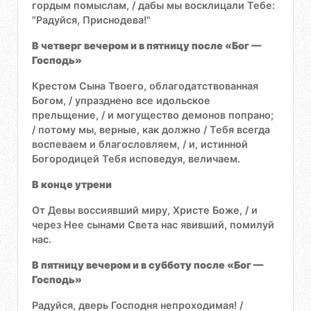
гордым помыслам, / дабы мы восклицали Тебе:
"Радуйся, Приснодева!"
В четверг вечером и в пятницу после «Бог —
Господь»
Крестом Сына Твоего, облагодатствованная
Богом, / упразднено все идольское
прельщение, / и могущество демонов попрано;
/ потому мы, верные, как должно / Тебя всегда
воспеваем и благословляем, / и, истинной
Богородицей Тебя исповедуя, величаем.
В конце утрени
От Девы воссиявший миру, Христе Боже, / и
через Нее сынами Света нас явивший, помилуй
нас.
В пятницу вечером и в субботу после «Бог —
Господь»
Радуйся, дверь Господня непроходимая! /