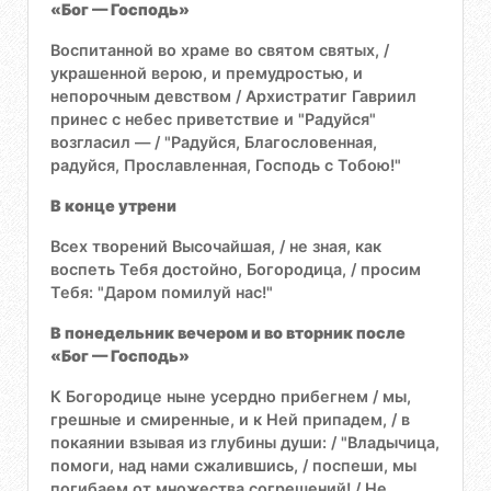
«Бог — Господь»
Воспитанной во храме во святом святых, /
украшенной верою, и премудростью, и
непорочным девством / Архистратиг Гавриил
принес с небес приветствие и "Радуйся"
возгласил — / "Радуйся, Благословенная,
радуйся, Прославленная, Господь с Тобою!"
В конце утрени
Всех творений Высочайшая, / не зная, как
воспеть Тебя достойно, Богородица, / просим
Тебя: "Даром помилуй нас!"
В понедельник вечером и во вторник после
«Бог — Господь»
К Богородице ныне усердно прибегнем / мы,
грешные и смиренные, и к Ней припадем, / в
покаянии взывая из глубины души: / "Владычица,
помоги, над нами сжалившись, / поспеши, мы
погибаем от множества согрешений! / Не