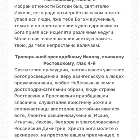
Избран от юности Богови быв, святителю
Иакове, сего ради архиерейства саном почтен,
упасл еси люди, яже тебе Богом врученныя,
темже и по преставлении чудес дарования от
Бога приял еси исцеляти различныя недуги.
Моли о нас, совершаюших честную память
твою, да тебе непрестанно величаем.
Тропарь иной преподобному Иакову, епископу
Ростовскому, глас 4-й
Святителие премудрии, паствы вашея учителие
богопросвещеннии, веру евангельскую в людех
преумножившии, любве Небесныя на земли
достоподражательнии образи, люди страны
Ростовския и Ярославския приобщавшии
спасению, служителие воистинну Божии и
сопричастницы апостолов достойнии явилися
есте, Леонтие священномучениче, Исаие,
Игнатие, Иакове, Феодоре и златословесниче
Российский Димитрие, Христа Бога молите о
архиереех, на престоле вашем преемницех, о