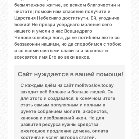
безмятежное житие, во всяком благочестии и
чистоте; помози нам спасение получити и
Царствия Небеснаго достигнути. Ей, угодниче
Божий! Не презри усерднаго моления сего
нашего и умоли о нас Всещедраго
Человеколюбца Бога, да не погибнем люте со
беззаконии нашими, но да сподобимся с тобою
и со всеми святыми славити и воспевати
всесвятое имя Его во веки веков.
Сайт нуждается в вашей помощи!
С каждым днём на сайт molitvoslov.today
заходит всё больше и больше людей. Он
для этого и создавался: в конечном итоге
стать самым популярным и полным в
рунете собранием молитв, акафистов,
канонов и изображений икон. Но для
развития ресурса нужны средства:
ежегодное продление домена, оплата
хостинга и услуг авторов статей.