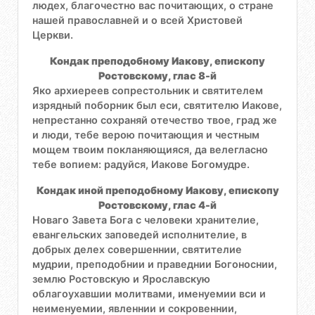
людех, благочестно вас почитающих, о стране
нашей православней и о всей Христовей
Церкви.
Кондак преподобному Иакову, епископу
Ростовскому, глас 8-й
Яко архиереев сопрестольник и святителем
изрядный поборник был еси, святителю Иакове,
непрестанно сохраняй отечество твое, град же
и люди, тебе верою почитающия и честным
мощем твоим покланяющияся, да велегласно
тебе вопием: радуйся, Иакове Богомудре.
Кондак иной преподобному Иакову, епископу
Ростовскому, глас 4-й
Новаго Завета Бога с человеки хранителие,
евангельских заповедей исполнителие, в
добрых делех совершеннии, святителие
мудрии, преподобнии и праведнии Богоноснии,
землю Ростовскую и Ярославскую
облагоухавшии молитвами, именуемии вси и
неименуемии, явленнии и сокровеннии,