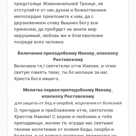
предстояще Живоначальней Троице, не
отступайте от нас духом и Божественное
милосердие преклоните к нам, да с
дерзновением славу Вышних Богу вси
приносим, да пребудет на земли мир
нерушимый, любовь же и благоволение
посреде всех человек.
Величание преподобному Иакову, епископу
Ростовскому
Величаем тя,/ святителю отче Иакове, и чтим
святую память твою, ты бо молиши за нас
Христа Бога нашего.
Молитва первая преподобному Иакову,
епископу Ростовскому
для защиты от бед и скорбей, исцеления от болезней
О, пречудне и преблаженне отче, святителю
Христов Иакове! С верою и любовию к тебе
припадающе, молим тя: огради нас святыми
твоими молитвами от всякия беды, скорби и
болезни, и от всякаго праведно движимаго на