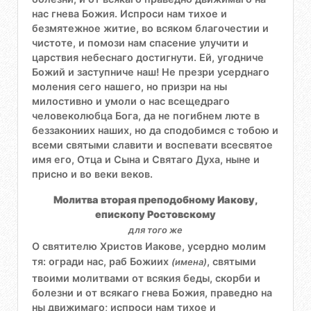
нас гнева Божия. Испроси нам тихое и
безмятежное житие, во всяком благочестии и
чистоте, и помози нам спасение улучити и
царствия небеснаго достигнути. Ей, угодниче
Божий и заступниче наш! Не презри усерднаго
моления сего нашего, но призри на ны
милостивно и умоли о нас всещедраго
человеколюбца Бога, да не погибнем люте в
беззакониих наших, но да сподобимся с тобою и
всеми святыми славити и воспевати всесвятое
имя его, Отца и Сына и Святаго Духа, ныне и
присно и во веки веков.
Молитва вторая преподобному Иакову,
епископу Ростовскому
для того же
О святителю Христов Иакове, усердно молим
тя: огради нас, раб Божиих
, святыми
(имена)
твоими молитвами от всякия беды, скорби и
болезни и от всякаго гнева Божия, праведно на
ны движимаго; испроси нам тихое и