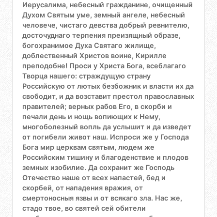
Иерусалима, небесный гражданине, очищенный
Духом Святым уме, земный ангеле, небесный
человече, чистаго девства добрый ревнителю,
досточуднаго терпения преизящный образе,
богохранимое Духа Святаго жилище,
доблественный Христов воине, Кирилле
преподобне! Проси у Христа Бога, всеблагаго
Творца нашего: страждущую страну
Российскую от лютых безбожник и власти их да
свободит, и да возставит престол православных
правителей; верных рабов Его, в скорби и
печали день и нощь вопиющих к Нему,
многоболезный вопль да услышит и да изведет
от погибели живот наш. Испроси же у Господа
Бога мир церквам святым, людем же
Российским тишину и благоденствие и плодов
земных изобилие. Да сохранит же Господь
Отечество наше от всех напастей, бед и
скорбей, от нападения вражия, от
смертоносныя язвы и от всякаго зла. Нас же,
стадо твое, во святей сей обители