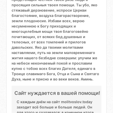
просящия сильныя твоея помощи. Ты убо, яко
стяжавый дерзновение, испроси Церкви
благостояние, воздуха благорастворение,
земли плодоносие. Избави всех, верою
несумненною к Богу приходящих и
многоцелебныя мощи твоя благоговейно
почитающих, от всяких бед душевных и
телесных, от всех томлений и прилогов
давольских. Яко да твоими молитвами
наставляеми, путь на земли маловременнаго
жития нашего безбедне совершим: улучим же
на небеси некончаемый покой и прославим
купно с тобою всех благих Дателя, единаго в
Троице славимаго Бога, Отца и Сына и Святаго
Духа, ныне и присно и во веки веков. Аминь.
Сайт нуждается в вашей помощи!
С каждым днём на сайт molitvoslov.today
заходит всё больше и больше людей. Он
для этого и создавался: в конечном итоге