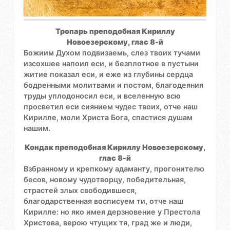
Тропарь преподобная Кириллу
Новоезерскому, глас 8-й
Божиим Духом подвизаемь, слез твоих тучами
изсохшее напоил еси, и безплотное в пустыни
житие показал еси, и еже из глубины сердца
бодренными молитвами и постом, благодеяния
труды уплодоносил еси, и вселенную всю
просветил еси сиянием чудес твоих, отче наш
Кирилле, моли Христа Бога, спастися душам
нашим.
Кондак преподобная Кириллу Новоезерскому,
глас 8-й
Взбранному и крепкому адаманту, прогонителю
бесов, новому чудотворцу, победительная,
страстей злых свободившеся,
благодарственная восписуем ти, отче наш
Кирилле: но яко имея дерзновение у Престола
Христова, верою чтущих тя, град же и люди,