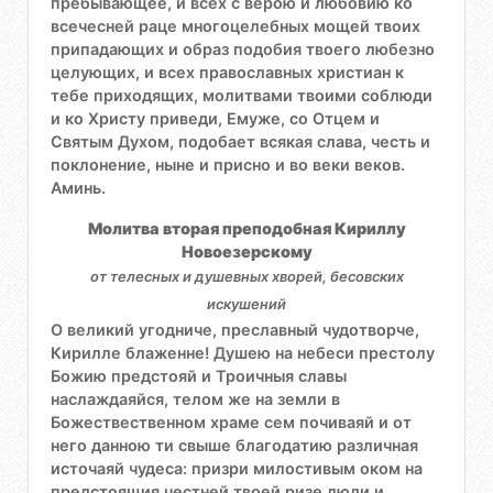
пребывающее, и всех с верою и любовию ко
всечесней раце многоцелебных мощей твоих
припадающих и образ подобия твоего любезно
целующих, и всех православных христиан к
тебе приходящих, молитвами твоими соблюди
и ко Христу приведи, Емуже, со Отцем и
Святым Духом, подобает всякая слава, честь и
поклонение, ныне и присно и во веки веков.
Аминь.
Молитва вторая преподобная Кириллу
Новоезерскому
от телесных и душевных хворей, бесовских
искушений
О великий угодниче, преславный чудотворче,
Кирилле блаженне! Душею на небеси престолу
Божию предстояй и Троичныя славы
наслаждаяйся, телом же на земли в
Божествественном храме сем почиваяй и от
него данною ти свыше благодатию различная
источаяй чудеса: призри милостивым оком на
предстоящия честней твоей ризе люди и