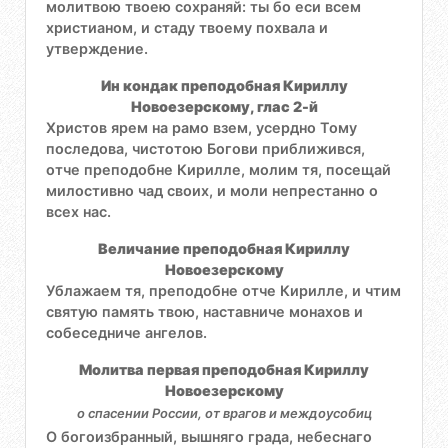
молитвою твоею сохраняй: ты бо еси всем
христианом, и стаду твоему похвала и
утверждение.
Ин кондак преподобная Кириллу
Новоезерскому, глас 2-й
Христов ярем на рамо взем, усердно Тому
последова, чистотою Богови приближився,
отче преподобне Кирилле, молим тя, посещай
милостивно чад своих, и моли непрестанно о
всех нас.
Величание преподобная Кириллу
Новоезерскому
Ублажаем тя, преподобне отче Кирилле, и чтим
святую память твою, наставниче монахов и
собеседниче ангелов.
Молитва первая преподобная Кириллу
Новоезерскому
о спасении России, от врагов и междоусобиц
О богоизбранный, вышняго града, небеснаго