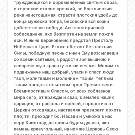
труждающихся и обремененных святым образ,
в терпении столпе крепкий, во благочестии
река неистощимая, страсти плотския удобь до
конца мужески попра, бесовския вся козни
доблественне победи, Ангелом присный
собеседниче, яко безплотен на земли пожил
еси. И ныне дерзновенно предстоя Престолу
Небеснаго Царя, Егоже обстоят безплотнии
Силы, победную песнь с ними Ему возсылаеши
со всеми святыми, в радости зря вышнюю и
неизреченную красоту жизни вечныя. Молим тя,
подвижниче наш добрый, упаси и спаси люди
твоя, молитвами и молением твоим, теплым
твоим предстательством пред Пречистым и
Всемилостивым Спасом, от всех соблазнов
мира сего, от вражды и свар, в землех наших
царящих, от раскола и ересей, гордостию от
Церкви отходящих, наставляя презирати похоть
пло; ти, преходит бо. Насади и умножи в нас
веру Христову, да едини будем душею, яко
камень краеугольный, на немже Церковь Свою