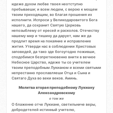
идеже духом любве твоея неотступно
пребываеши; и всем людем, с верою к мощем
твоим приходящим, во благая прошения их
исполнити. Испроси у Великодаровитого Бога
нашего, да сохранит Святую Церковь
непозыблему от ересей и расколов. Отечеству
нашему мир и тишину да дарует, нам же да
продлит время на покаяние и исправление
жития. Утверди нас в соблюдении Христовых
заповедей, да тако зде богоугодно поживши,
сподобимся безпреткновенно внити в вечное
Небесное Царство, идеже ты со учителем
твоим преподобным Лукианом и всеми святыми
непрестанно прославляеши Отца и Сына и
Святаго Духа во веки веков. Аминь.
Молитва вторая преподобному Лукиану
Александровскому
о том же
О блаженне отче Лукиане, светильниче веры,
добродетелей истинный учителю,