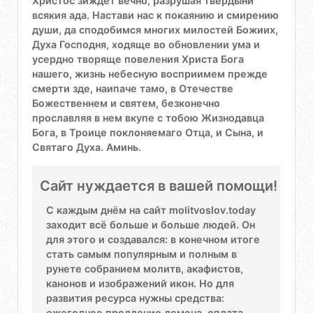
Христос зиждет вечно, разрушая твердыни
всякия ада. Настави нас к покаянию и смирению
души, да сподобимся многих милостей Божиих,
Духа Господня, ходяще во обновлении ума и
усердно творяще повеления Христа Бога
нашего, жизнь небесную восприимем прежде
смерти зде, наипаче тамо, в Отечестве
Божественнем и святем, безконечно
прославляя в нем вкупе с тобою Жизнодавца
Бога, в Троице поклоняемаго Отца, и Сына, и
Святаго Духа. Аминь.
Сайт нуждается в вашей помощи!
С каждым днём на сайт molitvoslov.today
заходит всё больше и больше людей. Он
для этого и создавался: в конечном итоге
стать самым популярным и полным в
рунете собранием молитв, акафистов,
канонов и изображений икон. Но для
развития ресурса нужны средства:
ежегодное продление домена, оплата