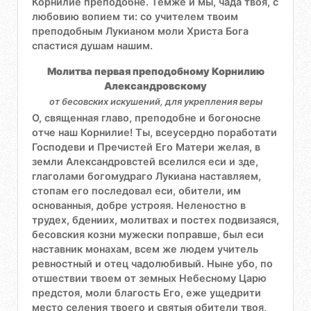
Корнилие преподобне. Темже и мы, чада твоя, с
любовию вопием ти: со учителем твоим
преподобным Лукианом моли Христа Бога
спастися душам нашим.
Молитва первая преподобному Корнилию
Александровскому
от бесовских искушений, для укрепления веры
О, священная главо, преподобне и богоносне
отче наш Корнилие! Ты, всеусердно поработати
Господеви и Пречистей Его Матери желая, в
земли Александровстей вселился еси и зде,
глаголами богомудраго Лукиана наставляем,
стопам его последовал еси, обители, им
основанныя, добре устрояя. Неленостно в
трудех, бдениих, молитвах и постех подвизаяся,
бесовския козни мужески поправше, был еси
наставник монахам, всем же людем учитель
ревностный и отец чадолюбивый. Ныне убо, по
отшествии твоем от земных Небесному Царю
предстоя, моли благость Его, еже ущедрити
место селения твоего и святыя обители твоя,