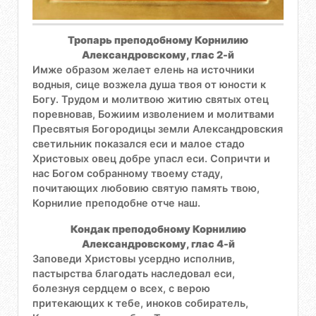
Тропарь преподобному Корнилию
Александровскому, глас 2-й
Имже образом желает елень на источники
водныя, сице возжела душа твоя от юности к
Богу. Трудом и молитвою житию святых отец
поревновав, Божиим изволением и молитвами
Пресвятыя Богородицы земли Александровския
светильник показался еси и малое стадо
Христовых овец добре упасл еси. Сопричти и
нас Богом собранному твоему стаду,
почитающих любовию святую память твою,
Корнилие преподобне отче наш.
Кондак преподобному Корнилию
Александровскому, глас 4-й
Заповеди Христовы усердно исполнив,
пастырства благодать наследовал еси,
болезнуя сердцем о всех, с верою
притекающих к тебе, иноков собиратель,