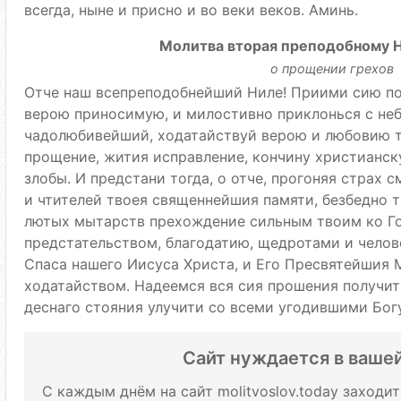
всегда, ныне и присно и во веки веков. Аминь.
Молитва вторая преподобному 
о прощении грехов
Отче наш всепреподобнейший Ниле! Приими сию по
верою приносимую, и милостивно приклонься с неб
чадолюбивейший, ходатайствуй верою и любовию 
прощение, жития исправление, кончину христианску
злобы. И предстани тогда, о отче, прогоняя страх 
и чтителей твоея священнейшия памяти, безбедно т
лютых мытарств прехождение сильным твоим ко Г
предстательством, благодатию, щедротами и челов
Спаса нашего Иисуса Христа, и Его Пресвятейшия 
ходатайством. Надеемся вся сия прошения получит
деснаго стояния улучити со всеми угодившими Богу
Сайт нуждается в ваше
С каждым днём на сайт molitvoslov.today заходи