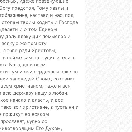
Небесных, идеже празднующих
 Богу предстоя, Тому хвалы и
облаженне, настави и нас, под
 стопам твоим ходить и Господа
жделети и о том Едином
ву долу влекущих помыслов и
; всякую же тесноту
, любве ради Христовы,
 в нейже сам потрудился еси, в
та Бога, да и всем
тит ум и очи сердечныя, еже ко
ании заповедей Своих, сохранит
 всем христианом, таже и вся
 всю державу нашу в любви,
ое начало и власть, и все
 тако вси христиане, в пустыни и
е поживут во всяком
прославят, купно со
Животворящим Его Духом,