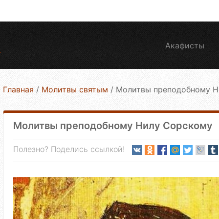
Акафисты
Главная
/
Молитвы святым
/
Молитвы преподобному Н
Молитвы преподобному Нилу Сорскому
Полезно? Поделись ссылкой!