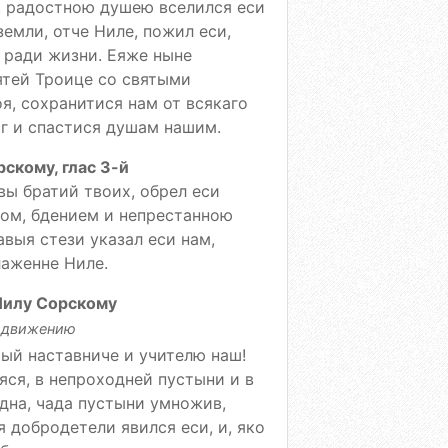
 радостною душею вселился еси
земли, отче Ниле, пожил еси,
 ради жизни. Еяже ныне
ятей Троице со святыми
я, сохранитися нам от всякаго
г и спастися душам нашим.
скому, глас 3-й
вы братий твоих, обрел еси
том, бдением и непрестанною
выя стези указал еси нам,
лаженне Ниле.
Нилу Сорскому
у движению
рый наставниче и учителю наш!
ся, в непроходней пустыни и в
одна, чада пустыни умножив,
 добродетели явился еси, и, яко