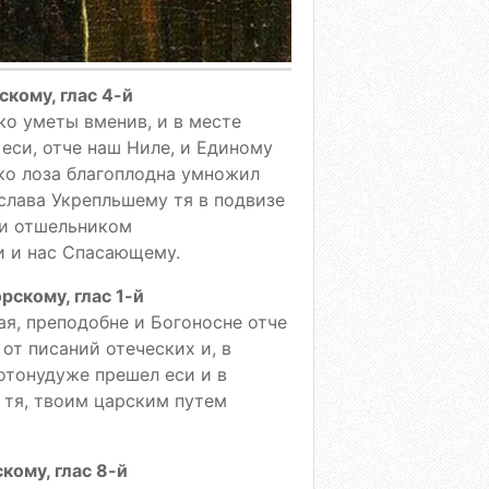
кому, глас 4-й
яко уметы вменив, и в месте
еси, отче наш Ниле, и Единому
яко лоза благоплодна умножил
слава Укрепльшему тя в подвизе
ии отшельником
и и нас Спасающему.
скому, глас 1-й
я, преподобне и Богоносне отче
от писаний отеческих и, в
 отонудуже прешел еси и в
 тя, твоим царским путем
ому, глас 8-й