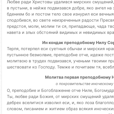
Любве ради Христовы удалився мирских смущений,
в пустыни, в нейже подвизався добре, яко ангел на 
бдением бо и постом тело свое изнурил еси вечныя
сподобився, во свете неизреченныя радости Пресв
предстоя, моли, молим ти ся, припадающе, чада тво
навета и злых обстояний видимых и невидимых вра
Ин кондак преподобному Нилу Сор
Терпя, потерпел еси суетныя обычаи и мирския нра
пустынное безмолвие, преподобне отче, идеже пос
молитвою в трудех подвизався, ученьми твоими пра
шествовати ко Господу. Темже и почитаем тя, всеб
Молитва первая преподобному 
о покровительстве иноческом
О, преподобие и Богоблаженне отче Ниле, Богомуд
Ты, любве ради Божия, от мирских смущений удаляя
дебрех вселитися изволил еси, и, яко лоза благопл
словом, писанием и житием образ всякия иноческия