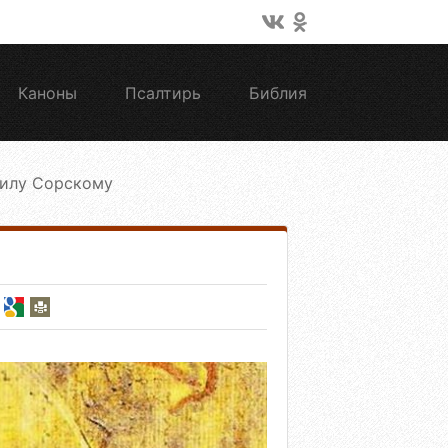
Каноны
Псалтирь
Библия
илу Сорскому