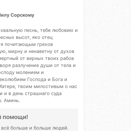
Нилу Сорскому
хвальную песнь, тебе любовию и
есных высот, яко отец
тя почитающым грехов
ю, мирну и ненаветну от духов
смертный от верных твоих рабов
воря разлучение души от тела и
осподу молением и
еколюбием Господа и Бога и
Матере, твоим милостивым о нас
и и в день страшнаго суда
. Аминь.
й помощи!
т всё больше и больше людей.