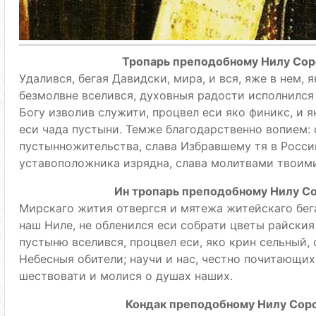
Тропарь преподобному Нилу Сорс
Удалився, бегая Давидски, мира, и вся, яже в нем, 
безмолвне вселився, духовныя радости исполнился 
Богу изволив служити, процвел еси яко финикс, и 
еси чада пустыни. Темже благодарственно вопием: 
пустынножительства, слава Избравшему тя в Росс
уставоположника изрядна, слава молитвами твоим
Ин тропарь преподобному Нилу Сор
Мирскаго жития отвергся и мятежа житейскаго бега
наш Ниле, не обленился еси собрати цветы райския 
пустыню вселився, процвел еси, яко крин сельный,
Небесныя обители; научи и нас, честно почитающих
шествовати и молися о душах наших.
Кондак преподобному Нилу Сорск