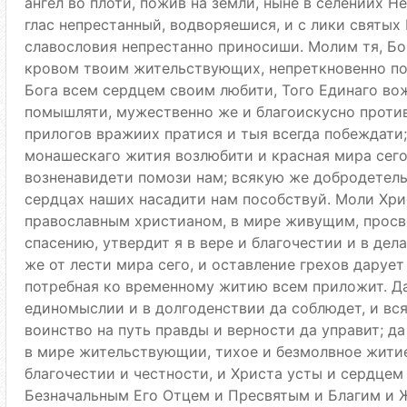
ангел во плоти, пожив на земли, ныне в селениих 
глас непрестанный, водворяешися, и с лики святых
славословия непрестанно приносиши. Молим тя, Бог
кровом твоим жительствующих, непреткновенно по
Бога всем сердцем своим любити, Того Единаго во
помышляти, мужественно же и благоискусно проти
прилогов вражиих пратися и тыя всегда побеждати
монашескаго жития возлюбити и красная мира сего
возненавидети помози нам; всякую же добродетель,
сердцах наших насадити нам пособствуй. Моли Хрис
православным христианом, в мире живущим, просве
спасению, утвердит я в вере и благочестии и в дел
же от лести мира сего, и оставление грехов дарует
потребная ко временному житию всем приложит. Да
единомыслии и в долгоденствии да соблюдет, и всяк
воинство на путь правды и верности да управит; да
в мире жительствующии, тихое и безмолвное жити
благочестии и честности, и Христа усты и сердцем 
Безначальным Его Отцем и Пресвятым и Благим и 