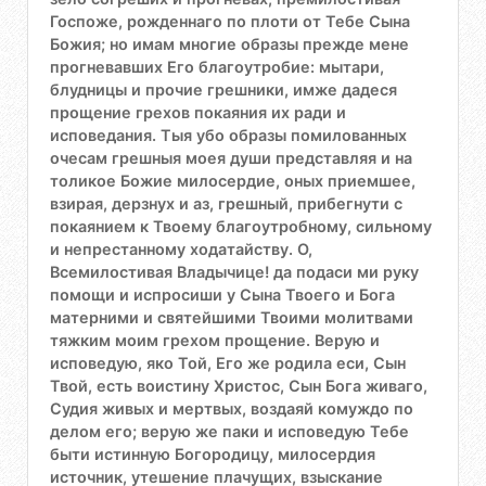
Госпоже, рожденнаго по плоти от Тебе Сына
Божия; но имам многие образы прежде мене
прогневавших Его благоутробие: мытари,
блудницы и прочие грешники, имже дадеся
прощение грехов покаяния их ради и
исповедания. Тыя убо образы помилованных
очесам грешныя моея души представляя и на
толикое Божие милосердие, оных приемшее,
взирая, дерзнух и аз, грешный, прибегнути с
покаянием к Твоему благоутробному, сильному
и непрестанному ходатайству. О,
Всемилостивая Владычице! да подаси ми руку
помощи и испросиши у Сына Твоего и Бога
матерними и святейшими Твоими молитвами
тяжким моим грехом прощение. Верую и
исповедую, яко Той, Его же родила еси, Сын
Твой, есть воистину Христос, Сын Бога живаго,
Судия живых и мертвых, воздаяй комуждо по
делом его; верую же паки и исповедую Тебе
быти истинную Богородицу, милосердия
источник, утешение плачущих, взыскание