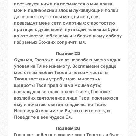
постыжуся, ниже да посмеются о мне врази
мои и поднебесной злобы лукавнующии полки
да не преткнут стопы моя, ниже да не
превзыдут мене сети смертныя; с кротостию
притецы к душе моей, путеводительница буди
ко отечеству небесному и к блаженному собору
избранных Божиих сопричти мя.
Псалом 25
Суди мя, Госпоже, яко аз незлобою моею ходих,
уповая на Тя не изнемогу. Воспламени сердце
мое огнем любви Твоея и поясом чистоты
Твоея востягни утробу мою, милость и
щедроты Твоя пред очима моима суть;
наслаждуся во гласе хвалы Твоея, Госпоже;
возлюбих святолепное лице Твое, покланяюся
ему и почитаю святое владычество Твое.
Исповедайтеся имени Ея, яко свято есть, и
Поведите в век чудеса Ея.
Псалом 26
Госпоже, небесное сияние лица Твоего да будет