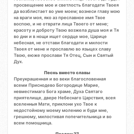
просвещение мое и светлость благодати Твоея
да возблистает во уме моем; вознеси главу мою
на враги моя, яко аз преславное имя Твое
воспою, и не отврати лица Твоего от мене;
красоту и доброту Твою возжела душа моя и Тя
во дни и в нощи ищет сердце мое, Царице
небесная, не отстави благодати и милости
Твоея от мене и прославлю во языцех славу
Твою, еюже прослави Тя Отец, Сын и Святый
Дух.
Песнь вместо славы
Преукрашенная и во веки благословенная
всеми Приснодево Богородице Марие,
невместимаго Бога храме, Духа Святаго
приятелище, двере Небеснаго Царствия, всея
вселенныя Мати, приклони ухо Твое к
недостойному моему молению и буди мне,
грешному, милостивая попечительница и во
всем помощница.
Псалом 27