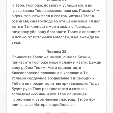
К Тебе, Госпоже, воззову и услыши мя, и во
гласе хвалы Твоея возвеселиши мя. Помилуй мя
в день тесноты моея и светом истины Твоея
озари мя; сам Господь во утешение наше Тя дал
есть и Ты крепость моя и хвала о Господе;
почерпну убо воду благодати Твоея с веселием
и испию от источника милости, и не вжажду во
веки.
Псалом 28
Принесите Госпоже нашей, сынове Божии,
принесите Госпоже нашей славу и хвалу. Даждь
силу рабом Твоим, Мати пресвятая, и
благословение славящим и хвалящим Тя.
Услыши сердечное воздыхание взирающих к
Тебе и не презри молитвы призывающих Тя; да
будет рука Твоя распростерта и готова к
вспоможению нам и ухо Твое слышащее
горестный и утомленный глас наш, Ты бо еси
едина наша Матерь сердобольная.