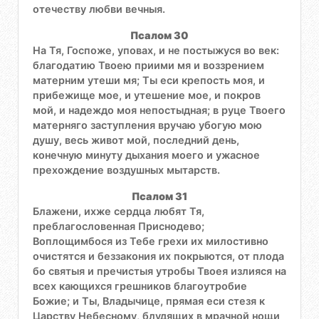
отечеству любви вечныя.
Псалом 30
На Тя, Госпоже, уповах, и не постыжуся во век:
благодатию Твоею приими мя и воззрением
матерним утеши мя; Ты еси крепость моя, и
прибежище мое, и утешение мое, и покров
мой, и надеждо моя непостыдная; в руце Твоего
матерняго заступления вручаю убогую мою
душу, весь живот мой, последний день,
конечную минуту дыхания моего и ужасное
прехождение воздушных мытарств.
Псалом 31
Блажени, ихже сердца любят Тя,
преблагословенная Приснодево;
Воплощимбося из Тебе грехи их милостивно
очистятся и беззакония их покрыются, от плода
бо святыя и пречистыя утробы Твоея излияся на
всех кающихся грешников благоутробие
Божие; и Ты, Владычице, прямая еси стезя к
Царству Небесному, блудящих в мрачной нощи