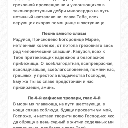
греховной просвещаеши и уклоняющихся в
законопреступныя дебри милосердно на путь
истинный наставляеши: слава Тебе, всех
верующих скорая помощнице и заступнице.
Песнь вместо славы
Радуйся, Приснодево Богородице Марие,
нетленный ковчеже, от потопа греховнаго весь
род человеческий спасший. Радуйся, всех к
Тебе притекающих надежное и безопасное
прибежище. О, всеблагодатная, всепрекрасная,
всесладчайшая, всеблагословенная, помяни нас,
грешных, у престола владычества Господня,
Ему же Ты во славе предстоиши и нас
призираеши, аминь.
По 4-й кафисме тропари, глас 4-й
В мори мя плавающа, на пути шествующа, в
нощи спяща соблюди, бдящу просвети ум мой,
Госпоже, и настави творити волю Господню: яко
да обрящу в день судный в житии содеянных ми
разрешение, прибегая в кров Твой,