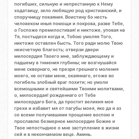
погибших, сильную и непрестанную к Нему
ходатаицу, зело любящую род христианский, и
споручницу покаяния. Воистину бо несть
человеком иныя помощи и покрова, разве Тебе,
о Госпоже премилостивая! и никтоже, уповая на
Тя, постыдеся когда и, Тобою умоляя Того,
никтоже оставлен бысть. Того ради молю Твою
неисчетную благость; отверзи двери
милосердия Твоего мне, заблуждающему и
падшему в тимения глубины; не возгнушайся
мене сквернаго, не презри грешнаго моления
моего, не остави мене, окаяннаго, егоже во
погибель злобный враг похити; но умоли
всемощными и святейшими Твоими молитвами,
о, милосердая! рожденнаго от Тебе
милосердаго Бога, да простит великия моя
грехи и избавит мя от пагубы моея, яко да и аз
со всеми получившими прощение воспою и
прославлю безмерное милосердие Божие и
Твое непостыдное о мне заступление в жизни
сей и в некончаемом веце. Аминь.