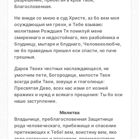
Благословенная.
Не вниди со мною в суд Христе, аз бо вем моя
осуждающыя мя грехи, и Тебе взываю:
молитвами Рождшия Тя помилуй мене
смиреннаго и недостойнаго, яко разбойника и
блудницу, мытаря и блуднаго, Человеколюбче,
не бо праведных пришел еси спасти, но паче
грешныя.
Даров Твоих честных наслаждающеся, не
умолчим пети, Богородице, милости Твоя
всегда раби Твои, зовуще и глаголюще:
Пресвятая Дево, всех нас изми от козней
вражиих и нужд и всякаго прещения: Ты бо еси
наше заступление.
Молитва
Владычице, преблагословенная Защитнице
рода человеческаго, прибежище и спасение
притекающих к Тебе! вем, воистину вем, яко
зело согреших и прогневах, премилостивая