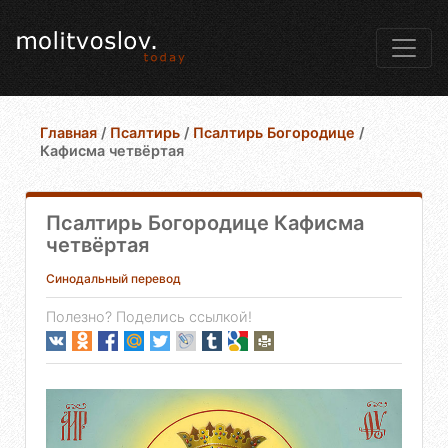
Главная
/
Псалтирь
/
Псалтирь Богородице
/
Кафисма четвёртая
Псалтирь Богородице Кафисма
четвёртая
Синодальный перевод
Полезно? Поделись ссылкой!