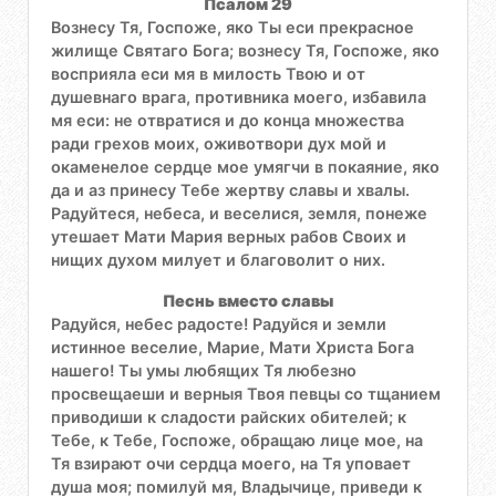
Псалом 29
Вознесу Тя, Госпоже, яко Ты еси прекрасное
жилище Святаго Бога; вознесу Тя, Госпоже, яко
восприяла еси мя в милость Твою и от
душевнаго врага, противника моего, избавила
мя еси: не отвратися и до конца множества
ради грехов моих, оживотвори дух мой и
окаменелое сердце мое умягчи в покаяние, яко
да и аз принесу Тебе жертву славы и хвалы.
Радуйтеся, небеса, и веселися, земля, понеже
утешает Мати Мария верных рабов Своих и
нищих духом милует и благоволит о них.
Песнь вместо славы
Радуйся, небес радосте! Радуйся и земли
истинное веселие, Марие, Мати Христа Бога
нашего! Ты умы любящих Тя любезно
просвещаеши и верныя Твоя певцы со тщанием
приводиши к сладости райских обителей; к
Тебе, к Тебе, Госпоже, обращаю лице мое, на
Тя взирают очи сердца моего, на Тя уповает
душа моя; помилуй мя, Владычице, приведи к