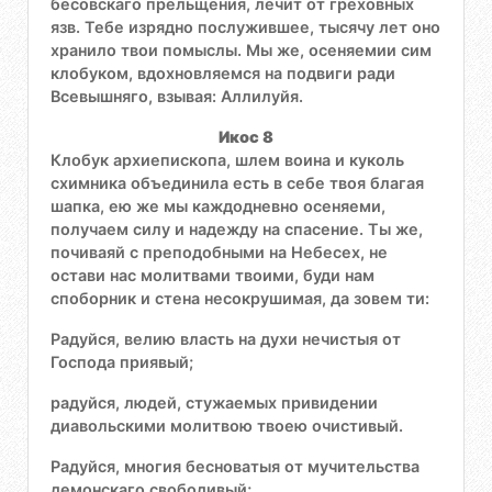
бесовскаго прельщения, лечит от греховных
язв. Тебе изрядно послужившее, тысячу лет оно
хранило твои помыслы. Мы же, осеняемии сим
клобуком, вдохновляемся на подвиги ради
Всевышняго, взывая: Аллилуйя.
Икос 8
Клобук архиепископа, шлем воина и куколь
схимника объединила есть в себе твоя благая
шапка, ею же мы каждодневно осеняеми,
получаем силу и надежду на спасение. Ты же,
почиваяй с преподобными на Небесех, не
остави нас молитвами твоими, буди нам
споборник и стена несокрушимая, да зовем ти:
Радуйся, велию власть на духи нечистыя от
Господа приявый;
радуйся, людей, стужаемых привидении
диавольскими молитвою твоею очистивый.
Радуйся, многия бесноватыя от мучительства
демонскаго свободивый;