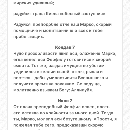
мирския удививый;
радуйся, града Киева небесный заступниче.
Радуйся, преподобне отче наш Марко, скорый
помощниче и молитвенниче о всех к тебе
прибегающих.
Кондак 7
Чудо прозорливости явил еси, блаженне Марко,
егда велел еси Феофилу готовитися к скорой
смерти. Тот же, раздав имущество убогим,
уединился в келлии своей, стеня, рыдая и
постяся - дабы умилостивити Всевышнего и
получити время на покаяние. Се ведуще,
молитвенно взываем Богу: Аллилуйя.
Икос 7
От плача преподобный Феофил ослеп, плоть
его истаяла до крайности за много дней. Тогда
ты, Марко, молвил еси безутешному: «Прости, я
пожелал тебе сего, предсказавши скорую