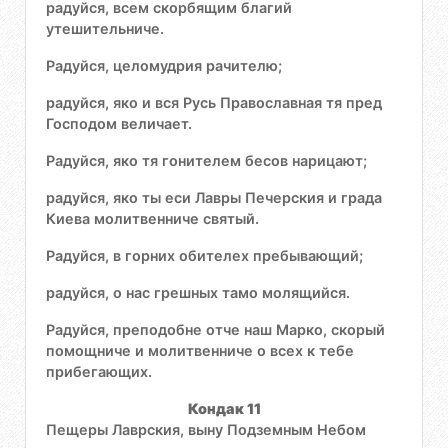
радуйся, всем скорбящим благий
утешительниче.
Радуйся, целомудрия рачителю;
радуйся, яко и вся Русь Православная тя пред
Господом величает.
Радуйся, яко тя гонителем бесов нарицают;
радуйся, яко ты еси Лавры Печерския и града
Киева молитвенниче святый.
Радуйся, в горних обителех пребывающий;
радуйся, о нас грешных тамо молящийся.
Радуйся, преподобне отче наш Марко, скорый
помощниче и молитвенниче о всех к тебе
прибегающих.
Кондак 11
Пещеры Лаврския, выну Подземным Небом