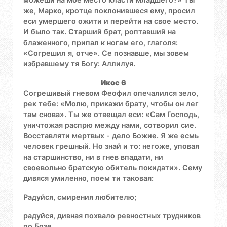
же, Марко, кротце поклонившеся ему, просил
еси умершего ожити и перейти на свое место.
И было так. Старший брат, роптавший на
блаженного, припал к ногам его, глаголя:
«Согрешил я, отче». Се познавше, мы зовем
избравшему тя Богу: Аллилуя.
Икос 6
Согрешивый гневом Феофил опечалился зело,
рек тебе: «Молю, прикажи брату, чтобы он лег
там снова». Ты же отвещал еси: «Сам Господь,
уничтожая распрю между нами, сотворил сие.
Восставляти мертвых - дело Божие. Я же есмь
человек грешный. Но знай и то: негоже, уповая
на старшинство, ни в гнев впадати, ни
своевольно братскую обитель покидати». Сему
дивяся умиленно, поем ти таковая:
Радуйся, смирения любителю;
радуйся, дивная похвало ревностных трудников
по Бозе.