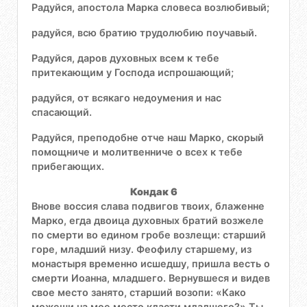
Радуйся, апостола Марка словеса возлюбивый;
радуйся, всю братию трудолюбию поучавый.
Радуйся, даров духовных всем к тебе
притекающим у Господа испрошающий;
радуйся, от всякаго недоумения и нас
спасающий.
Радуйся, преподобне отче наш Марко, скорый
помощниче и молитвенниче о всех к тебе
прибегающих.
Кондак 6
Внове воссия слава подвигов твоих, блаженне
Марко, егда двоица духовных братий возжеле
по смерти во едином гробе возлещи: старший
горе, младший низу. Феофилу старшему, из
монастыря временно исшедшу, пришла весть о
смерти Иоанна, младшего. Вернувшеся и видев
свое место занято, старший возопи: «Како
можеши на мое место класти младшего?» Ты