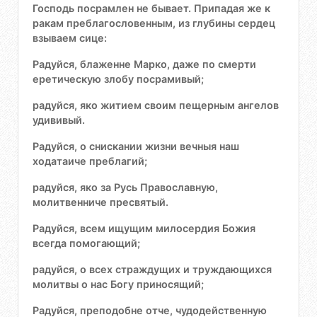
Господь посрамлен не бывает. Припадая же к
ракам преблагословенным, из глубины сердец
взываем сице:
Радуйся, блаженне Марко, даже по смерти
еретическую злобу посрамивый;
радуйся, яко житием своим пещерным ангелов
удививый.
Радуйся, о снискании жизни вечныя наш
ходатаиче преблагий;
радуйся, яко за Русь Православную,
молитвенниче пресвятый.
Радуйся, всем ищущим милосердия Божия
всегда помогающий;
радуйся, о всех страждущих и труждающихся
молитвы о нас Богу приносящий;
Радуйся, преподобне отче, чудодейственную