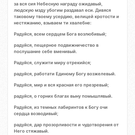
за вся сия Небесную награду ожидавый,
людскую мзду убогим раздавал еси. Дивяся
таковому твоему усердию, велицей кротости и
нестяжанию, взываем ти хвалебне:
Радуйся, всем сердцем Бога возлюбивый;
радуйся, пещерное подвижничество в
послушание себе вменивый.
Радуйся, служити миру отрекийся;
радуйся, работати Единому Богу возжелевый.
Радуйся, мир и вся красная его презревый;
радуйся, о горних благах выну помышлявый.
Радуйся, из темных лабиринтов к Богу очи
сердца возводивый;
радуйся, дар прозорливости и чудотворения от
Него стяжавый.