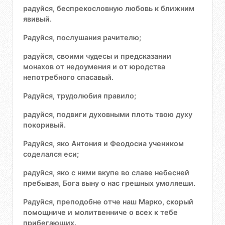
радуйся, беспрекословную любовь к ближним
явивый.
Радуйся, послушания рачителю;
радуйся, своими чудесы и предсказании
монахов от недоумения и от юродства
непотребного спасавый.
Радуйся, трудолюбия правило;
радуйся, подвиги духовными плоть твою духу
покоривый.
Радуйся, яко Антония и Феодосиа учеником
соделался еси;
радуйся, яко с ними вкупе во славе небесней
пребывая, Бога выну о нас грешных умоляеши.
Радуйся, преподобне отче наш Марко, скорый
помощниче и молитвенниче о всех к тебе
прибегающих.