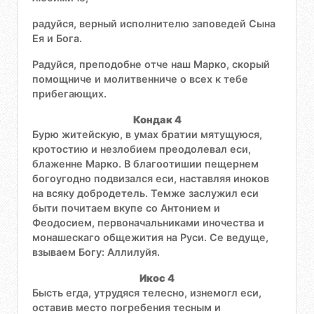
радуйся, верный исполнителю заповедей Сына
Ея и Бога.
Радуйся, преподобне отче наш Марко, скорый
помощниче и молитвенниче о всех к тебе
прибегающих.
Кондак 4
Бурю житейскую, в умах братии мятущуюся,
кротостию и незлобием преодолевал еси,
блаженне Марко. В благоотишии пещернем
богоугодно подвизался еси, наставляя иноков
на всяку добродетель. Темже заслужил еси
быти почитаем вкупе со Антонием и
Феодосием, первоначальниками иночества и
монашескаго общежития на Руси. Се ведуще,
взываем Богу: Аллилуйя.
Икос 4
Бысть егда, утрудяся телесно, изнемогл еси,
оставив место погребения тесным и