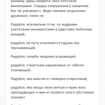
кончину, дабы смирити твое плотское
высокоумие. Сердца сокрушенна и смиренна
Бог не уничижит». Видя таковое исцеление
душевное, поем ти:
Радуйся, всехвальне отче, со мудрыми
учителеми монашестими в Царствие Небесное
вшедый;
радуйся, на путь спасения оттудуже нас
призывающий.
Радуйся, скорби людския угашающий;
радуйся, страстьми одержимых от гибели
спасающий.
Радуйся, яко многия от неверия отвративый;
радуйся, яко мощи твоя святыя и ныне всех
припадающих к ним от всякого злого обстояния
спасают.