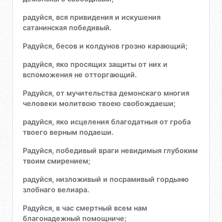
радуйся, вся привидения и искушения
сатанинская победивый.
Радуйся, бесов и колдунов грозно карающий;
радуйся, яко просящих защиты от них и
вспоможения не отторгающий.
Радуйся, от мучительства демонскаго многия
человеки молитвою твоею свобождаеши;
радуйся, яко исцеления благодатныя от гроба
твоего верным подаеши.
Радуйся, победивый враги невидимыя глубоким
твоим смирением;
радуйся, низложивый и посрамивый гордыню
злобнаго велиара.
Радуйся, в час смертный всем нам
благонадежный помощниче;