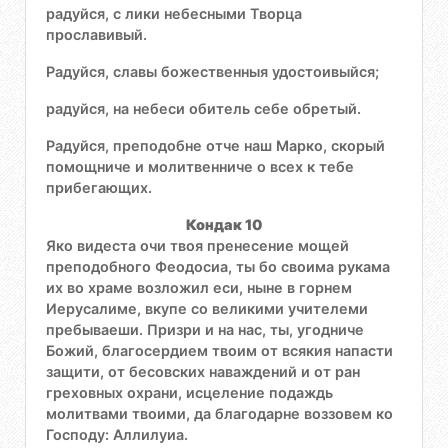
радуйся, с лики небесными Творца
прославивый.
Радуйся, славы божественныя удостоивыйся;
радуйся, на небеси обитель себе обретый.
Радуйся, преподобне отче наш Марко, скорый
помощниче и молитвенниче о всех к тебе
прибегающих.
Кондак 10
Яко видеста очи твоя пренесение мощей
преподобного Феодосиа, ты бо своима рукама
их во храме возложил еси, ныне в горнем
Иерусалиме, вкупе со великими учителеми
пребываеши. Призри и на нас, ты, угодниче
Божий, благосердием твоим от всякия напасти
защити, от бесовских наваждений и от ран
греховных охрани, исцеление подаждь
молитвами твоими, да благодарне воззовем ко
Господу: Аллилуиа.