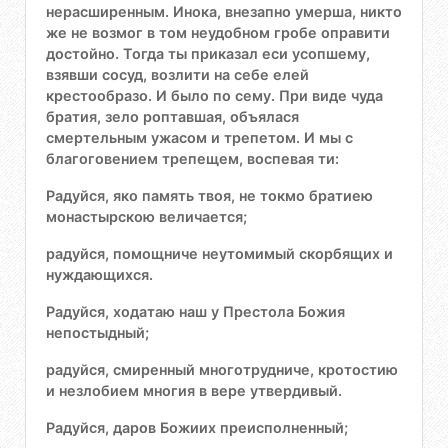
нерасширенным. Инока, внезапно умерша, никто
же не возмог в том неудобном гробе оправити
достойно. Тогда ты приказал еси усопшему,
взявши сосуд, возлити на себе елей
крестообразо. И было по сему. При виде чуда
братия, зело роптавшая, объялася
смертельным ужасом и трепетом. И мы с
благоговением трепещем, воспевая ти:
Радуйся, яко память твоя, не токмо братиею
монастырскою величается;
радуйся, помощниче неутомимый скорбящих и
нуждающихся.
Радуйся, ходатаю наш у Престола Божия
непостыдный;
радуйся, смиренный многотрудниче, кротостию
и незлобием многия в вере утвердивый.
Радуйся, даров Божиих преисполненный;