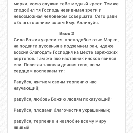
мерки, коею служил тебе медный крест. Темже
сподобил тя Господь невидимая зрети и
невозможная человеком совершати. Сего ради
с благоговением зовем Ему: Аллилуйя.
Икос 2
Сила Божия укрепи тя, преподобне отче Марко,
на подвиги духовныя в подземнем раи, идеже
возсия благодать Господня на месте варяжских
вертепов. Там же яко наставник иноков явился
еси. Почитая таковая деяния твоя, всем
сердцем воспеваем ти:
Радуйся, житием своим терпению нас
научающий;
радуйся, любовь Божию людям показующий;
Радуйся, плодами благочестия украшенный;
радуйся, терпение и незлобие всему миру
явивый.