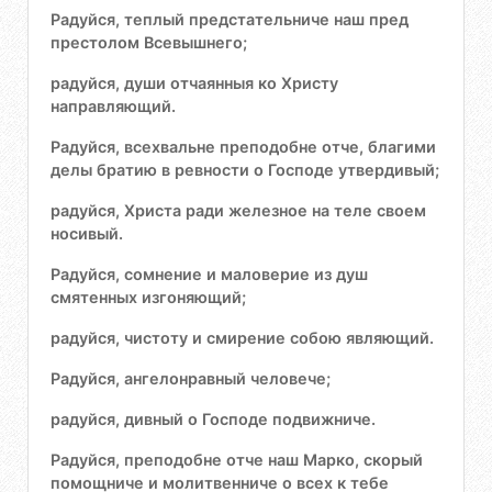
Радуйся, теплый предстательниче наш пред
престолом Всевышнего;
радуйся, души отчаянныя ко Христу
направляющий.
Радуйся, всехвальне преподобне отче, благими
делы братию в ревности о Господе утвердивый;
радуйся, Христа ради железное на теле своем
носивый.
Радуйся, сомнение и маловерие из душ
смятенных изгоняющий;
радуйся, чистоту и смирение собою являющий.
Радуйся, ангелонравный человече;
радуйся, дивный о Господе подвижниче.
Радуйся, преподобне отче наш Марко, скорый
помощниче и молитвенниче о всех к тебе