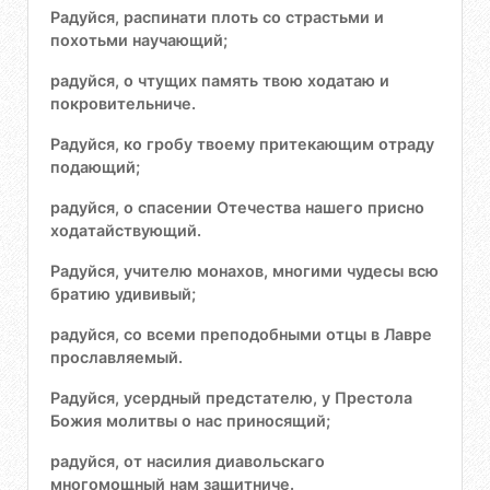
Радуйся, распинати плоть со страстьми и
похотьми научающий;
радуйся, о чтущих память твою ходатаю и
покровительниче.
Радуйся, ко гробу твоему притекающим отраду
подающий;
радуйся, о спасении Отечества нашего присно
ходатайствующий.
Радуйся, учителю монахов, многими чудесы всю
братию удививый;
радуйся, со всеми преподобными отцы в Лавре
прославляемый.
Радуйся, усердный предстателю, у Престола
Божия молитвы о нас приносящий;
радуйся, от насилия диавольскаго
многомощный нам защитниче.