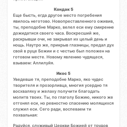
Кондак 5
Еще бысть, егда другое место погребения
явилось неготово. Новопреставленного оживив,
ты, преподобне Марко, велел еси ему смиренне
дожидатися своего часа. Воскресший же,
раскрывши очи, не закрывал их целый день и
нощь. Наутро же, прикрыв глазницы, предал дух
свой в руце Божии и с честью был положен на
готовом месте. Новому явлению чудящеся,
взываем: Аллилуйя.
Икос 5
Уведевше тя, преподобне Марко, яко чудес
творителя и прозорливца, многия усердно тя
восхваляху и желаху получити благодать
молитв твоих. Ты, по глаголу Божию, никого же
отгонял еси, но ревностно спасению молящихся
служил еси. Сего ради, воспеваем ти
похвальная:
Радуйся, служивый Церкви Божией от трудов