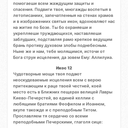
помогаеши всем жаждущим защиты и
спасения. Подвиги твоя, многажды воспетыя в
летописаниих, запечатленныя на стенах храмов
и в изображениих святых икон, вдохновляют нас
на житие по Бозе. Ты бо охраняеши и
укрепляеши труждающихся, наставляеши
заблудших, подставляя рамо крепкое ведущим
брань противу духовом злобы поднебесным.
Ныне же и нам, тебе молящимся, источи от
Бога струи исцеления, да зовем Ему: Аллилуиа.
Икос 12
Чудотворные мощи твоя подают
неоскудеваемые исцеления всем с верою
притекающим к раце твоей честней, коей
место есть в Ближних пещерах велицей Лавры
Киево-Печерстей, во единей келлии с
любящими братиями Феофилом и Иоанном,
вкупе такожде и с преподобным Титом.
Прославляем тя сердечно со всеми
преподобными Печерскими, глаголя сице: