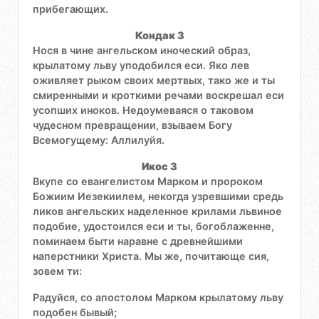
прибегающих.
Кондак 3
Нося в чине ангельском иноческий образ,
крылатому льву уподобился еси. Яко лев
оживляет рыком своих мертвых, тако же и ты
смиренными и кроткими речами воскрешал еси
усопших иноков. Недоумеваяся о таковом
чудесном превращении, взываем Богу
Всемогущему: Аллилуйя.
Икос 3
Вкупе со евангелистом Марком и пророком
Божиим Иезекиилем, некогда узревшими средь
ликов ангельских наделенное крилами львиное
подобие, удостоился еси и ты, богоблаженне,
поминаем быти наравне с древнейшими
наперстники Христа. Мы же, почитающе сия,
зовем ти:
Радуйся, со апостолом Марком крылатому льву
подобен бывый;