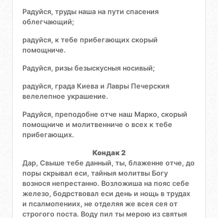
Радуйся, труды наша на пути спасения
облегчающий;
радуйся, к тебе прибегающих скорый
помощниче.
Радуйся, ризы безыскусныя носивый;
радуйся, града Киева и Лавры Печерския
велелепное украшение.
Радуйся, преподобне отче наш Марко, скорый
помощниче и молитвенниче о всех к тебе
прибегающих.
Кондак 2
Дар, Свыше тебе данный, ты, блаженне отче, до
поры скрывал еси, тайныя молитвы Богу
вознося непрестанно. Возложиша на пояс себе
железо, бодрствовал еси день и нощь в трудах
и псалмопениих, не отделяя же всея сея от
строгого поста. Воду пил ты мерою из святыя