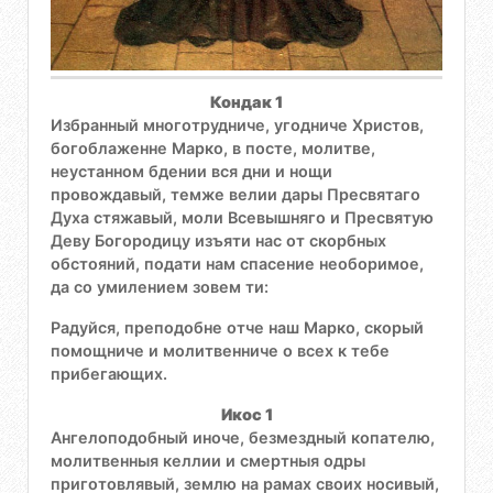
Кондак 1
Избранный многотрудниче, угодниче Христов,
богоблаженне Марко, в посте, молитве,
неустанном бдении вся дни и нощи
провождавый, темже велии дары Пресвятаго
Духа стяжавый, моли Всевышняго и Пресвятую
Деву Богородицу изъяти нас от скорбных
обстояний, подати нам спасение необоримое,
да со умилением зовем ти:
Радуйся, преподобне отче наш Марко, скорый
помощниче и молитвенниче о всех к тебе
прибегающих.
Икос 1
Ангелоподобный иноче, безмездный копателю,
молитвенныя келлии и смертныя одры
приготовлявый, землю на рамах своих носивый,