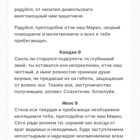
радуйся, от насилия диавольскаго
многомощный нам защитниче.
Радуйся, преподобне отче наш Марко, скорый
помощниче и молитвенниче о всех к тебе
прибегающих.
Кондак 9
Сколь ни старался подкупити тя глубинный
змий, ты оставался еси непреклонен, отче наш
честный, и ныне ревностно храниши души
верных, не предаеши их на гибель, защищаеши
от всяких зол. Темже вси, заступничество
получившии, вопиют Спасителю: Аллилуйя.
Икос 9
Стена еси твердая и прибежище необоримое
молящимся тебе, преподобне отче наш Марко.
Сего ради вопием ти: охраняй нас всегда от
враг видимых и невидимых, буди заступлением
непостыдным и надеждою неизменяемою всем