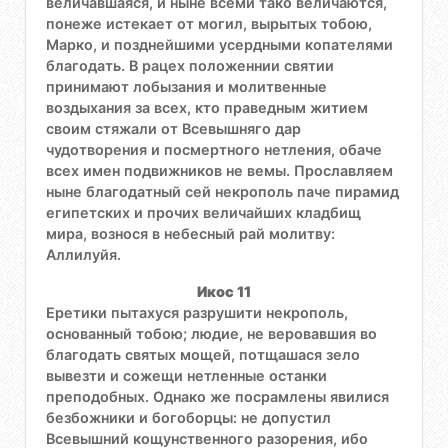
величавшаяся, и ныне всеми тако величаются,
понеже истекает от могил, вырытых тобою,
Марко, и позднейшими усердными копателями
благодать. В рацех положеннии святии
принимают лобызания и молитвенные
воздыхания за всех, кто праведным житием
своим стяжали от Всевышняго дар
чудотворения и посмертного нетления, обаче
всех имен подвижников не вемы. Прославляем
ныне благодатный сей некрополь паче пирамид
египетских и прочих величайших кладбищ
мира, вознося в небесный рай молитву:
Аллилуйя.
Икос 11
Еретики пытахуся разрушити некрополь,
основанный тобою; людие, не веровавшия во
благодать святых мощей, потщашася зело
вывезти и сожещи нетленные останки
преподобных. Однако же посрамлены явилися
безбожники и богоборцы: не допустил
Всевышний кощунственного разорения, ибо