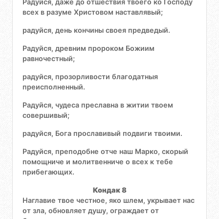
Радуйся, даже до отшествия твоего ко Господу
всех в разуме Христовом наставлявый;
радуйся, день кончины своея предведый.
Радуйся, древним пророком Божиим
равночестный;
радуйся, прозорливости благодатныя
преисполненный.
Радуйся, чудеса преславна в житии твоем
совершивый;
радуйся, Бога прославивый подвиги твоими.
Радуйся, преподобне отче наш Марко, скорый
помощниче и молитвенниче о всех к тебе
прибегающих.
Кондак 8
Наглавие твое честное, яко шлем, укрывает нас
от зла, обновляет душу, ограждает от