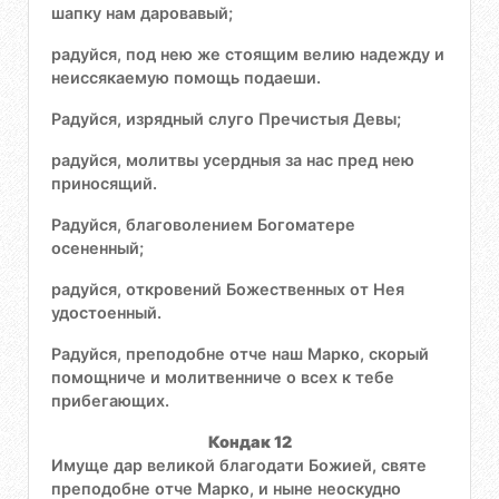
шапку нам даровавый;
радуйся, под нею же стоящим велию надежду и
неиссякаемую помощь подаеши.
Радуйся, изрядный слуго Пречистыя Девы;
радуйся, молитвы усердныя за нас пред нею
приносящий.
Радуйся, благоволением Богоматере
осененный;
радуйся, откровений Божественных от Нея
удостоенный.
Радуйся, преподобне отче наш Марко, скорый
помощниче и молитвенниче о всех к тебе
прибегающих.
Кондак 12
Имуще дар великой благодати Божией, святе
преподобне отче Марко, и ныне неоскудно