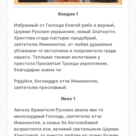
Кондак 1
Избранный от Господа благий рабе и верный,
Церкви Русския украшение, новый Златоусте,
Христова стада пастырю предобрый,
святителю Иннокентие, от любве душевныя
ублажаем тя заступника и покровителя града
нашего. Теплыми твоими молитвами у
престола Пресвятыя Троицы укрепляеми,
благодарно зовем ти:
Радуйся, богомудре отче Иннокентие,
святителю преславный.
Икос 1
Ангела Хранителя Русския земли яви тя
милосердный Господь, святителю отче
Иннокентие, в семье бо боголюбивей
возрастился еси, великий светильниче Церкви
Христовой, от юности любовь ко храму Божию