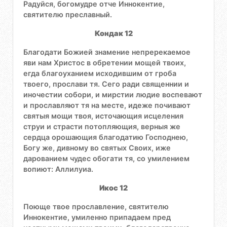
Радуйся, богомудре отче Иннокентие,
святителю преславный.
Кондак 12
Благодати Божией знамение непререкаемое
яви нам Христос в обретении мощей твоих,
егда благоуханием исходившим от гроба
твоего, прослави тя. Сего ради священнии и
иночестии собори, и мирстии людие воспевают
и прославляют тя на месте, идеже почивают
святыя мощи твоя, источающия исцеления
струи и страсти потопляющия, верныя же
сердца орошающия благодатию Господнею,
Богу же, дивному во святых Своих, иже
дарованием чудес обогати тя, со умилением
вопиют: Аллилуиа.
Икос 12
Поюще твое прославление, святителю
Иннокентие, умиленно припадаем пред