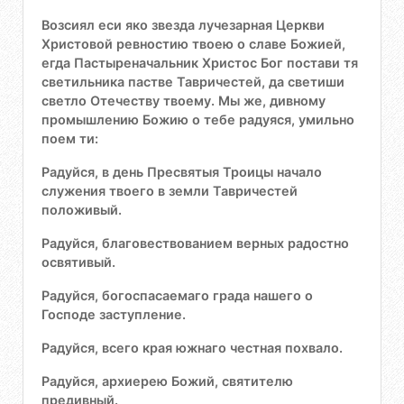
Возсиял еси яко звезда лучезарная Церкви
Христовой ревностию твоею о славе Божией,
егда Пастыреначальник Христос Бог постави тя
светильника пастве Тавричестей, да светиши
светло Отечеству твоему. Мы же, дивному
промышлению Божию о тебе радуяся, умильно
поем ти:
Радуйся, в день Пресвятыя Троицы начало
служения твоего в земли Тавричестей
положивый.
Радуйся, благовествованием верных радостно
освятивый.
Радуйся, богоспасаемаго града нашего о
Господе заступление.
Радуйся, всего края южнаго честная похвало.
Радуйся, архиерею Божий, святителю
предивный.