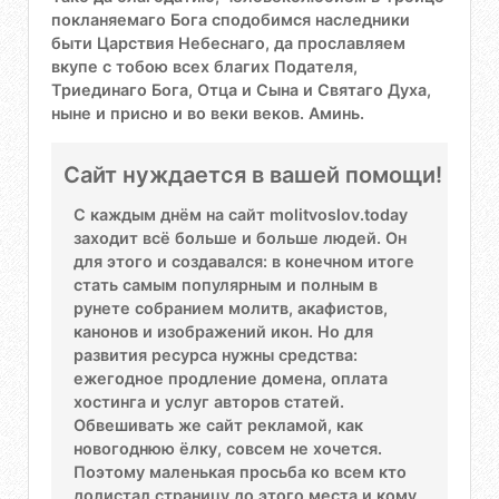
покланяемаго Бога сподобимся наследники
быти Царствия Небеснаго, да прославляем
вкупе с тобою всех благих Подателя,
Триединаго Бога, Отца и Сына и Святаго Духа,
ныне и присно и во веки веков. Аминь.
Сайт нуждается в вашей помощи!
С каждым днём на сайт molitvoslov.today
заходит всё больше и больше людей. Он
для этого и создавался: в конечном итоге
стать самым популярным и полным в
рунете собранием молитв, акафистов,
канонов и изображений икон. Но для
развития ресурса нужны средства:
ежегодное продление домена, оплата
хостинга и услуг авторов статей.
Обвешивать же сайт рекламой, как
новогоднюю ёлку, совсем не хочется.
Поэтому маленькая просьба ко всем кто
долистал страницу до этого места и кому