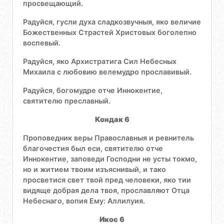
просвещающий.
Радуйся, гусли духа сладкозвучныя, яко величие
Божественных Страстей Христовых боголепно
воспевый.
Радуйся, яко Архистратига Сил Небесных
Михаила с любовию велемудро прославивый.
Радуйся, богомудре отче Иннокентие,
святителю преславный.
Кондак 6
Проповедник веры Православныя и ревнитель
благочестия был еси, святителю отче
Иннокентие, заповеди Господни не усты токмо,
но и житием твоим изъяснивый, и тако
просветися свет твой пред человеки, яко тии
видяще добрая дела твоя, прославляют Отца
Небеснаго, вопия Ему: Аллилуия.
Икос 6