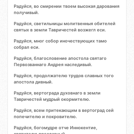
Радуйся, во смирении твоем высокая дарования
получивый.
Радуйся, светильницы молитвенныя обителей
святых в земли Тавричестей возжегл еси.
Радуйся, мног собор иночествующих тамо
собрал еси.
Радуйся, благословение апостола святаго
Первозваннаго Андрея наследивый.
Радуйся, продолжателю трудов славных того
апостола дивный.
Радуйся, вертограда духовнаго в земли
Тавричестей мудрый окормителю.
Радуйся, всем притекающим в вертоград сей
попечителю и покровителю.
Радуйся, богомудре отче Иннокентие,
святителю преславный.