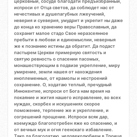
церковный, сосуде благодати предъизбранный,
испроси от Отца светов, да соблюдет нас от
нечестивых и душепагубных лжеучений,
неверия и суеверия, умудрит и укрепит ны даже
до конца ко хранению веры Православныя, да
сохранит малое стадо Свое неразсеянное
пребыти в любови и единомыслии, неверныя
же к познанию истины да обратит. Да подаст
пастырем Церкви примерную святость и
святую ревность о спасении пасомых,
монашествующим в подвизе укрепление, миру
умирение, земли нашея от нахождения
иноплеменных, от крамолы и нестроений
сохранение. О, ходатаю теплый, пречудный
Иннокентие, испроси от Бога нам время на
покаяние и жития нашего исправление, во всех
нуждах, скорбех и искушениях скорое
поможение, терпение же и укрепление, и
согрешений прощение. Испроси всяк дар,
коемуждо благопотребен яже ко спасению, и
от вечных мук и огня геенскаго избавление.
Тако да благодатию, человеколюбием в Троице