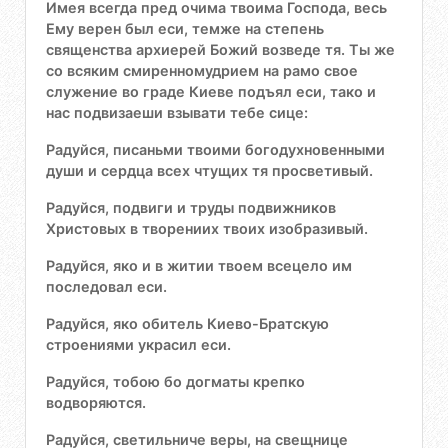
Имея всегда пред очима твоима Господа, весь
Ему верен был еси, темже на степень
священства архиерей Божий возведе тя. Ты же
со всяким смиренномудрием на рамо свое
служение во граде Киеве подъял еси, тако и
нас подвизаеши взывати тебе сице:
Радуйся, писаньми твоими богодухновенными
души и сердца всех чтущих тя просветивый.
Радуйся, подвиги и труды подвижников
Христовых в творениих твоих изобразивый.
Радуйся, яко и в житии твоем всецело им
последовал еси.
Радуйся, яко обитель Киево-Братскую
строениями украсил еси.
Радуйся, тобою бо догматы крепко
водворяются.
Радуйся, светильниче веры, на свещнице