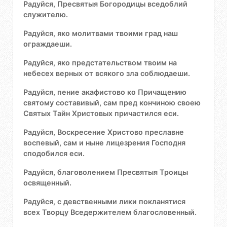
Радуйся, Пресвятыя Богородицы вседоблий
служителю.
Радуйся, яко молитвами твоими град наш
ограждаеши.
Радуйся, яко предстательством твоим на
небесех верных от всякого зла соблюдаеши.
Радуйся, пение акафистово ко Причащению
святому составивый, сам пред кончиною своею
Святых Тайн Христовых причастился еси.
Радуйся, Воскресение Христово преславне
воспевый, сам и ныне лицезрения Господня
сподобился еси.
Радуйся, благоволением Пресвятыя Троицы
освященный.
Радуйся, с девственными лики покланятися
всех Творцу Вседержителем благословенный.