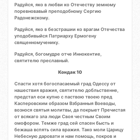
Радуйся, яко в любви ко Отечеству земному
поревновавый преподобному Сергию
Радонежскому.
Радуйся, яко в безстрашии ко врагам Отечества
уподобивыйся Патриарху Ермогену
священномученику.
Радуйся, богомудре отче Иннокентие,
святителю преславный.
Кондак 10
Спасти хотя богоспасаемый град Одессу от
нашествия вражия, святителю добльственне,
предстал еси купно с паствою твоею пред
Касперовским образом Взбранныя Воеводы,
вознося святыя молитвы, да покрыет Пречистая
от всякаго зла люди Своя честным Своим
омофором. Темже град сей спасен бысть и
бежаша вспять сила вражия. Тако моли Царицу
Небесную даровати и нам помощь, покров и