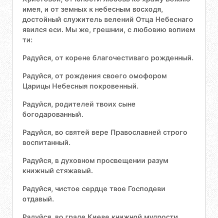
имея, и от земных к небесным восходя,
достойный служитель велений Отца Небеснаго
явился еси. Мы же, грешнии, с любовию вопием
ти:
Радуйся, от корене благочестиваго рожденный.
Радуйся, от рождения своего омофором
Царицы Небесныя покровенный.
Радуйся, родителей твоих сыне
богодарованный.
Радуйся, во святей вере Православней строго
воспитанный.
Радуйся, в духовном просвещении разум
книжный стяжавый.
Радуйся, чистое сердце твое Господеви
отдавый.
Радуйся, во граде Киеве книжной мудрости