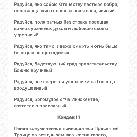
Радуйся, яко собою Отечеству пастыря добра,
полагающа живот свой за овцы своя, явивый.
Радуйся, поля ратныя без страха посещая,
воинов ураненых духом и любовию своею
укрепивый.
Радуйся, яко тамо, идеже смерть и огнь быша,
безстрашно проходивый.
Радуйся, бедствующий град предстательству
Божию вручивый.
Радуйся, всех верою и упованием на Господа
воодушевивый.
Радуйся, богомудре отче Иннокентие,
святителю преславный.
Кондак 11
Пение всеумиленное приносил еси Пресвятей
Троице во вся дни земнаго жития твоего,