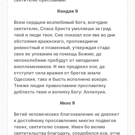
Кондак 9
Всем сердцем возлюбивый Бога, всечудне
святителю, Спаса Христа умоляеши за град
твой и люди твоя. Сие показал еси яве во дни
обстояния вражескаго, проповедниче
ревностный и пламенный, утверждая стадо
свое во уповании на помощь Божию, да
непоколебими пребудут от нападения
иноплеменников. И яко предрекл еси, да
отступит сила вражия от брегов земли
Одесския, тако и бысть исполнено вскоре.
Темже людие православнии прославляху
доблесть твою и вопияху Богу: Аллилуиа.
Икос 9
Ветий человеческих благохваление не довлеет
к достойному прославлению многих подвигов
твоих, святителю славне. Имея бо велию
святительства благодать, сподобился еси, отче