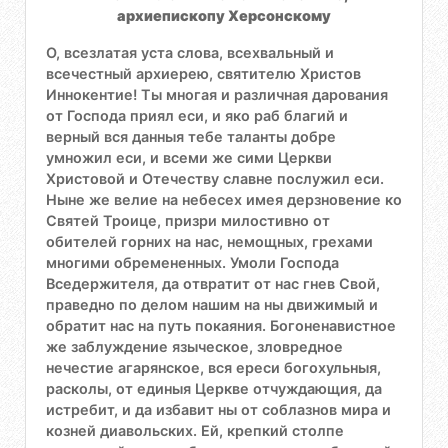
архиепископу Херсонскому
О, всезлатая уста слова, всехвальный и
всечестный архиерею, святителю Христов
Иннокентие! Ты многая и различная дарования
от Господа приял еси, и яко раб благий и
верный вся данныя тебе таланты добре
умножил еси, и всеми же сими Церкви
Христовой и Отечеству славне послужил еси.
Ныне же велие на небесех имея дерзновение ко
Святей Троице, призри милостивно от
обителей горних на нас, немощных, грехами
многими обремененных. Умоли Господа
Вседержителя, да отвратит от нас гнев Свой,
праведно по делом нашим на ны движимый и
обратит нас на путь покаяния. Богоненавистное
же заблуждение языческое, зловредное
нечестие агарянское, вся ереси богохульныя,
расколы, от единыя Церкве отчуждающия, да
истребит, и да избавит ны от соблазнов мира и
козней диавольских. Ей, крепкий столпе