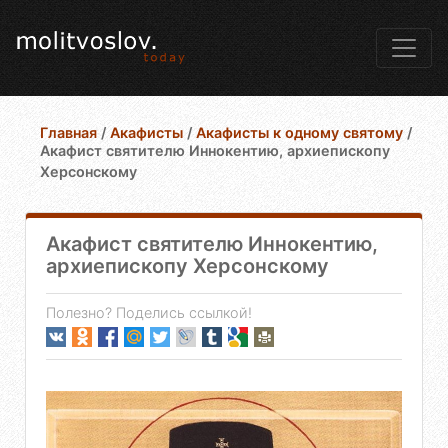
Главная
/
Акафисты
/
Акафисты к одному святому
/
Акафист святителю Иннокентию, архиепископу
Херсонскому
Акафист святителю Иннокентию,
архиепископу Херсонскому
Полезно? Поделись ссылкой!