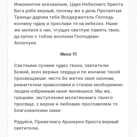
Иннокентие всехвальне, Царя Небеснаго Христа
Бога рабе верный, посему же в день Пресвятыя
Троицы дарова тебе Вседержитель Господь
кончину чудну и прослави тя на небесех. Ныне
же молися о нас, чтущих светлую память твою,
да купно с тобою воспоем Господеви:
Аллилуия.
Икос 11
Светлыми лучами чудес твоих, святителю
Божий, всех верных сердца и по кончине твоей
просвещаеши: чисто бо житие свое скончав,
ревнителем православия и стеною необоримою
людем избранным ныне являешися. Мы же,
грешнии, заступления молитвеннаго твоего
просяще, с верою и любовию прославляем тя
благохвалении сими:
Радуйся, Превечнаго Архиерея Христа верный
святителю.