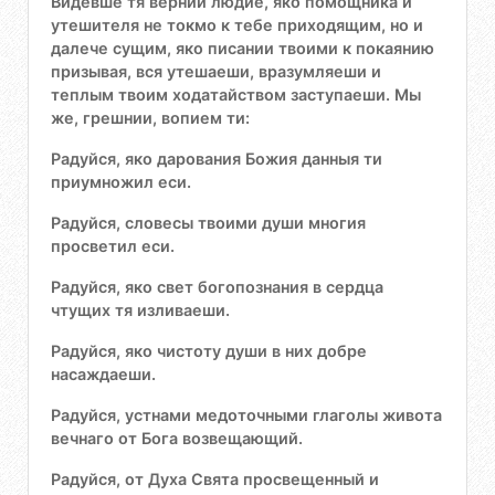
Видевше тя вернии людие, яко помощника и
утешителя не токмо к тебе приходящим, но и
далече сущим, яко писании твоими к покаянию
призывая, вся утешаеши, вразумляеши и
теплым твоим ходатайством заступаеши. Мы
же, грешнии, вопием ти:
Радуйся, яко дарования Божия данныя ти
приумножил еси.
Радуйся, словесы твоими души многия
просветил еси.
Радуйся, яко свет богопознания в сердца
чтущих тя изливаеши.
Радуйся, яко чистоту души в них добре
насаждаеши.
Радуйся, устнами медоточными глаголы живота
вечнаго от Бога возвещающий.
Радуйся, от Духа Свята просвещенный и