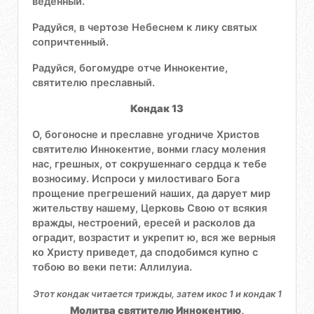
веденный.
Радуйся, в чертозе Небеснем к лику святых
сопричтенный.
Радуйся, богомудре отче Иннокентие,
святителю преславный.
Кондак 13
О, богоносне и преславне угодниче Христов
святителю Иннокентие, вонми гласу моления
нас, грешных, от сокрушеннаго сердца к тебе
возносиму. Испроси у милостиваго Бога
прощение прегрешений наших, да дарует мир
жительству нашему, Церковь Свою от всякия
вражды, нестроений, ересей и расколов да
оградит, возрастит и укрепит ю, вся же верныя
ко Христу приведет, да сподобимся купно с
тобою во веки пети: Аллилуиа.
Этот кондак читается трижды, затем икос 1 и кондак 1
Молитва святителю Иннокентию,