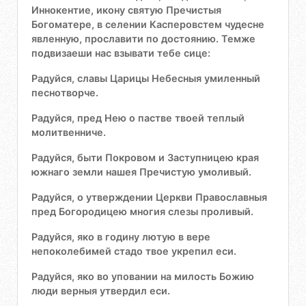
Иннокентие, икону святую Пречистыя
Богоматере, в селении Касперовстем чудесне
явленную, прославити по достоянию. Темже
подвизаеши нас взывати тебе сице:
Радуйся, славы Царицы Небесныя умиленный
песнотворче.
Радуйся, пред Нею о пастве твоей теплый
молитвенниче.
Радуйся, быти Покровом и Заступницею края
южнаго земли нашея Пречистую умоливый.
Радуйся, о утверждении Церкви Православныя
пред Богородицею многия слезы проливый.
Радуйся, яко в годину лютую в вере
непоколебимей стадо твое укрепил еси.
Радуйся, яко во уповании на милость Божию
люди верныя утвердил еси.