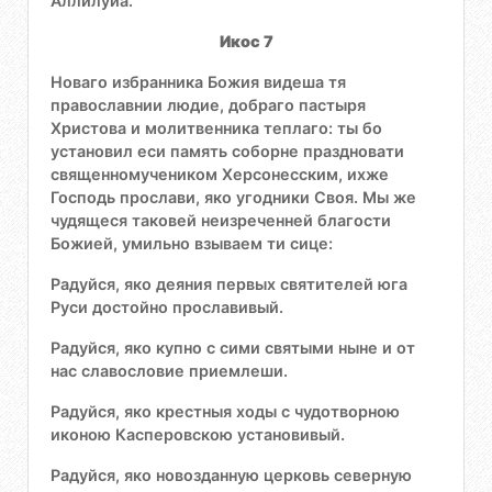
Аллилуиа.
Икос 7
Новаго избранника Божия видеша тя
православнии людие, добраго пастыря
Христова и молитвенника теплаго: ты бо
установил еси память соборне праздновати
священномучеником Херсонесским, ихже
Господь прослави, яко угодники Своя. Мы же
чудящеся таковей неизреченней благости
Божией, умильно взываем ти сице:
Радуйся, яко деяния первых святителей юга
Руси достойно прославивый.
Радуйся, яко купно с сими святыми ныне и от
нас славословие приемлеши.
Радуйся, яко крестныя ходы с чудотворною
иконою Касперовскою установивый.
Радуйся, яко новозданную церковь северную