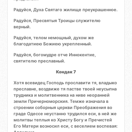
Радуйся, Духа Святаго жилище преукрашенное.
Радуйся, Пресвятыя Троицы служителю
верный.
Радуйся, телом немощный, духом же
благодатиею Божиею укрепленный.
Радуйся, богомудре отче Иннокентие,
святителю преславный.
Кондак 7
Хотя всевидец Господь прославити тя, владыко
преславне, воздвиже тя пастве твоей неусыпна
трудника и молитвенника на ниве неоранней
земли Причерноморския. Темже изначала в
строении соборныя церкви Преображения во
граде Одессе неустанно трудился еси, в ней же
молитвы теплыя ко Христу Богу и Пречистей
Его Матери возносил еси, с веселием воспевая: