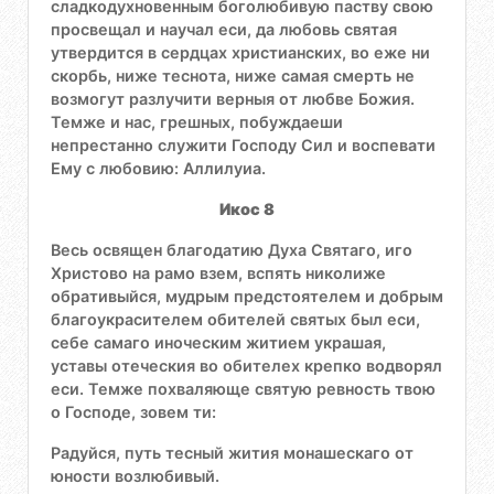
сладкодухновенным боголюбивую паству свою
просвещал и научал еси, да любовь святая
утвердится в сердцах христианских, во еже ни
скорбь, ниже теснота, ниже самая смерть не
возмогут разлучити верныя от любве Божия.
Темже и нас, грешных, побуждаеши
непрестанно служити Господу Сил и воспевати
Ему с любовию: Аллилуиа.
Икос 8
Весь освящен благодатию Духа Святаго, иго
Христово на рамо взем, вспять николиже
обративыйся, мудрым предстоятелем и добрым
благоукрасителем обителей святых был еси,
себе самаго иноческим житием украшая,
уставы отеческия во обителех крепко водворял
еси. Темже похваляюще святую ревность твою
о Господе, зовем ти:
Радуйся, путь тесный жития монашескаго от
юности возлюбивый.