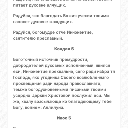
питает духовне алчущих.
Радуйся, яко благодать Божия учении твоими
напояет духовне жаждущих.
Радуйся, богомудре отче Иннокентие,
святителю преславный.
Кондак 5
Боготочный источник премудрости,
добродетелей духовных исполненный, явился
еси, Иннокентие прехвальне, сего ради избра тя
Господь, яко угодника Своего возлюбленнаго
просвещения ради народа православнаго,
темже богодухновенными писаньми твоими
усердно Церкви Христовой послужил еси. Мы
же, хвалу возсылающе ко благодеющему тебе
Богу, вопием: Аллилуиа.
Икос 5