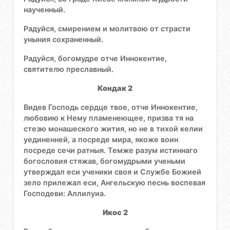
наученный.
Радуйся, смирением и молитвою от страсти
уныния сохраненный.
Радуйся, богомудре отче Иннокентие,
святителю преславный.
Кондак 2
Видев Господь сердце твое, отче Иннокентие,
любовию к Нему пламенеющее, призва тя на
стезю монашеского жития, но не в тихой келии
уединенней, а посреде мира, якоже воин
посреде сечи ратныя. Темже разум истиннаго
богословия стяжав, богомудрыми ученьми
утверждал еси ученики своя и Службе Божией
зело прилежал еси, Ангельскую песнь воспевая
Господеви: Аллилуиа.
Икос 2