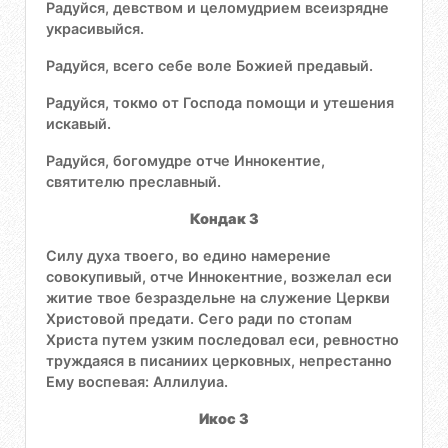
Радуйся, девством и целомудрием всеизрядне
украсивыйся.
Радуйся, всего себе воле Божией предавый.
Радуйся, токмо от Господа помощи и утешения
искавый.
Радуйся, богомудре отче Иннокентие,
святителю преславный.
Кондак 3
Силу духа твоего, во едино намерение
совокупивый, отче Иннокентние, возжелал еси
житие твое безраздельне на служение Церкви
Христовой предати. Сего ради по стопам
Христа путем узким последовал еси, ревностно
труждаяся в писаниих церковных, непрестанно
Ему воспевая: Аллилуиа.
Икос 3