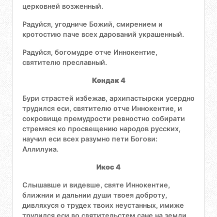
церковней возженный.
Радуйся, угодниче Божий, смирением и
кротостию паче всех дарований украшенный.
Радуйся, богомудре отче Иннокентие,
святителю преславный.
Кондак 4
Бури страстей избежав, архипастырски усердно
трудился еси, святителю отче Иннокентие, и
сокровище премудрости ревностно собирати
стремяся ко просвещению народов русских,
научил еси всех разумно пети Богови:
Аллилуиа.
Икос 4
Слышавше и видевше, святе Иннокентие,
ближнии и дальнии души твоея доброту,
дивляхуся о трудех твоих неустанных, имиже
трудился еси во святительстем сане на земли