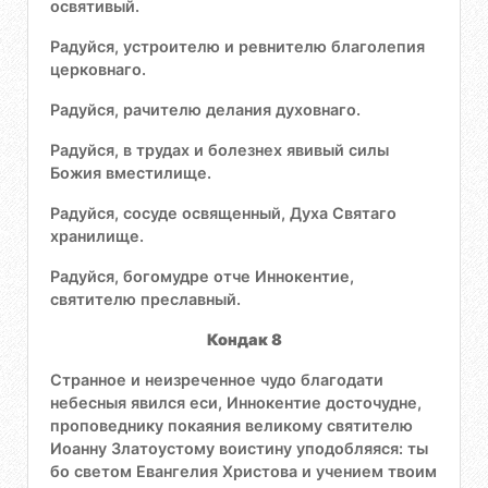
освятивый.
Радуйся, устроителю и ревнителю благолепия
церковнаго.
Радуйся, рачителю делания духовнаго.
Радуйся, в трудах и болезнех явивый силы
Божия вместилище.
Радуйся, сосуде освященный, Духа Святаго
хранилище.
Радуйся, богомудре отче Иннокентие,
святителю преславный.
Кондак 8
Странное и неизреченное чудо благодати
небесныя явился еси, Иннокентие досточудне,
проповеднику покаяния великому святителю
Иоанну Златоустому воистину уподобляяся: ты
бо светом Евангелия Христова и учением твоим