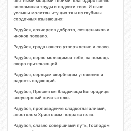
честными мощами твоими, благодарственно
воспоминая труды и подвиги твоя. И ныне
услыши молитвы чтущих тя и из глубины
сердечныя взывающих:
Радуйся, архиереев доброто, священников и
иноков похвало.
Радуйся, града нашего утверждение и славо.
Радуйся, верно молящимся тебе, на помощь
скоро притекающий.
Радуйся, сердцам скорбящим утешение и
радость подающий.
Радуйся, Пресвятыя Владычицы Богородицы
всеусердный почитателю.
Радуйся, проповедниче сладкоглаголивый,
апостолом Христовым подражателю.
Радуйся, славно совершивый путь, Господом