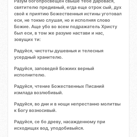
Разум богопросвещен свыше тебе даровася,
святителю предивный, егда еще отрок сый, дух
свой к приятию Божественныя истины уготовал
еси, не токмо слушая, но и исполняя слово
Божие. Аще убо во всем подражатель Христу
был еси, в том же разуме настави и нас,
зовущих ти:
Радуйся, чистоты душевныя и телесныя
усердный хранителю.
Радуйся, заповедей Божиих верный
исполнителю.
Радуйся, чтение Божественных Писаний
измлада возлюбивый.
Радуйся, во дни и в нощи непрестанно молитвы
к Богу возносивый.
Радуйся, се бо древу, насажденному при
исходищах вод, уподобивыйся.