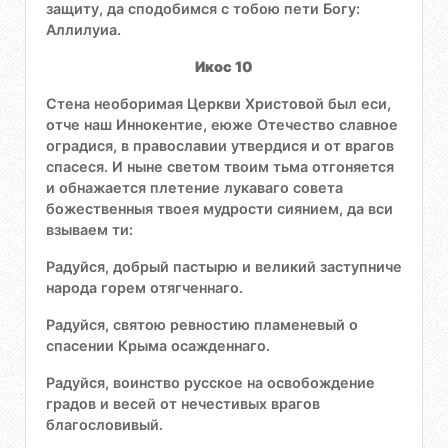
защиту, да сподобимся с тобою пети Богу:
Аллилуиа.
Икос 10
Стена необоримая Церкви Христовой был еси,
отче наш Иннокентие, еюже Отечество славное
оградися, в православии утвердися и от врагов
спасеся. И ныне светом твоим тьма отгоняется
и обнажается плетение лукаваго совета
божественныя твоея мудрости сиянием, да вси
взываем ти:
Радуйся, добрый пастырю и великий заступниче
народа горем отягченнаго.
Радуйся, святою ревностию пламеневый о
спасении Крыма осажденнаго.
Радуйся, воинство русское на освобождение
градов и весей от нечестивых врагов
благословивый.