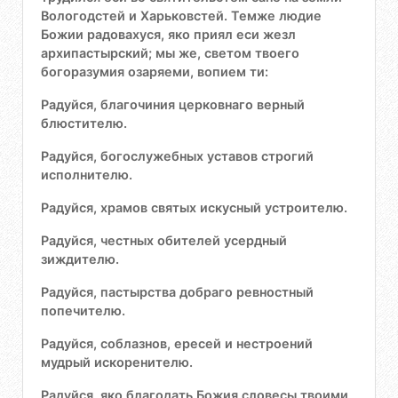
Вологодстей и Харьковстей. Темже людие
Божии радовахуся, яко приял еси жезл
архипастырский; мы же, светом твоего
богоразумия озаряеми, вопием ти:
Радуйся, благочиния церковнаго верный
блюстителю.
Радуйся, богослужебных уставов строгий
исполнителю.
Радуйся, храмов святых искусный устроителю.
Радуйся, честных обителей усердный
зиждителю.
Радуйся, пастырства добраго ревностный
попечителю.
Радуйся, соблазнов, ересей и нестроений
мудрый искоренителю.
Радуйся, яко благодать Божия словесы твоими