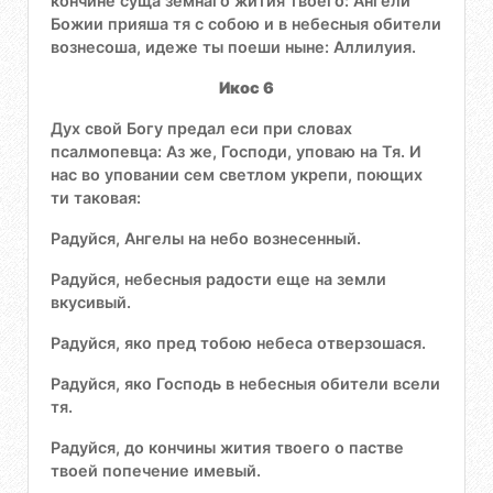
кончине суща земнаго жития твоего: Ангели
Божии прияша тя с собою и в небесныя обители
вознесоша, идеже ты поеши ныне: Аллилуия.
Икос 6
Дух свой Богу предал еси при словах
псалмопевца: Аз же, Господи, уповаю на Тя. И
нас во уповании сем светлом укрепи, поющих
ти таковая:
Радуйся, Ангелы на небо вознесенный.
Радуйся, небесныя радости еще на земли
вкусивый.
Радуйся, яко пред тобою небеса отверзошася.
Радуйся, яко Господь в небесныя обители всели
тя.
Радуйся, до кончины жития твоего о пастве
твоей попечение имевый.