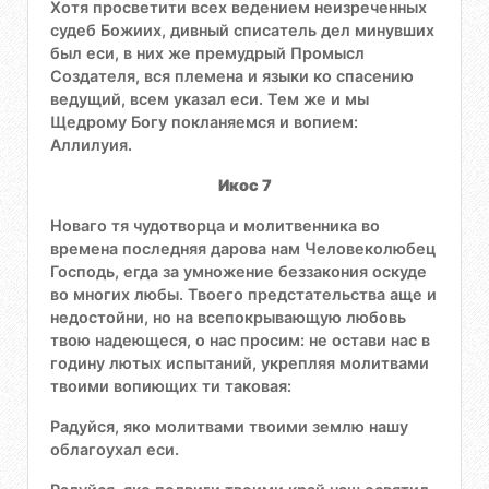
Хотя просветити всех ведением неизреченных
судеб Божиих, дивный списатель дел минувших
был еси, в них же премудрый Промысл
Создателя, вся племена и языки ко спасению
ведущий, всем указал еси. Тем же и мы
Щедрому Богу покланяемся и вопием:
Аллилуия.
Икос 7
Новаго тя чудотворца и молитвенника во
времена последняя дарова нам Человеколюбец
Господь, егда за умножение беззакония оскуде
во многих любы. Твоего предстательства аще и
недостойни, но на всепокрывающую любовь
твою надеющеся, о нас просим: не остави нас в
годину лютых испытаний, укрепляя молитвами
твоими вопиющих ти таковая:
Радуйся, яко молитвами твоими землю нашу
облагоухал еси.