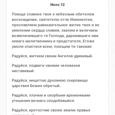
Икос 12
Поюще славное твое к небесным обителем
восхождение, святителю отче Иннокентие,
прославляем равноангельное житие твое и во
умилении сердца славим, хвалим и величаем
возвеличившаго тя Господа, даровавшаго нам
новаго молитвенника и предстателя, Егоже
умоли спастися всем, поющим ти таковая:
Радуйся, житием своим Ангелов удививый.
Радуйся, подвиги своими человеков
наставивый.
Радуйся, нищетою духовною сокровище
царствия Божия обретый.
Радуйся, плачем и скорбьми временными
утешения вечнаго сподобивыйся.
Радуйся, кротостию своею землю правых