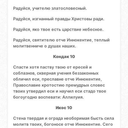
Радуйся, учителю златословесный.
Радуйся, изгнанный правды Христовы ради.
Радуйся, яко твое есть царствие небесное.
Радуйся, святителю отче Иннокентие, теплый
молитвенниче о душах наших.
Кондак 10
Спасти хотя паству твою от ересей и
соблазнов, скверная учения беззаконных
обличил еси, преславне отче Иннокентие,
Православие кротостию премудрых словес
твоих утвердил еси и научил еси стадо твое
богоугодно воспевати: Аллилуия.
Икос 10
Стена твердая и ограда необоримая бысть сила
молитв твоих, богоносе отче Иннокентие. Сего