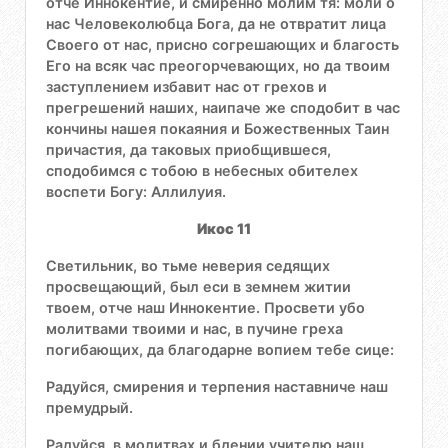
отче Иннокентие, и смиренно молим тя: моли о
нас Человеколюбца Бога, да не отвратит лица
Своего от нас, присно согрешающих и благость
Его на всяк час преогорчевающих, но да твоим
заступлением избавит нас от грехов и
прегрешений наших, наипаче же сподобит в час
кончины нашея покаяния и Божественных Таин
причастия, да таковых приобщившеся,
сподобимся с тобою в небесных обителех
воспети Богу: Аллилуия.
Икос 11
Светильник, во тьме неверия седящих
просвещающий, был еси в земнем житии
твоем, отче наш Иннокентие. Просвети убо
молитвами твоими и нас, в пучине греха
погибающих, да благодарне вопием тебе сице:
Радуйся, смирения и терпения наставниче наш
премудрый.
Радуйся, в молитвах и бдении учителю наш