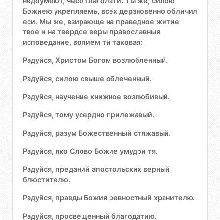
недоумеют, чесо глаголати. Ты же, силою
Божиею укрепляемь, всех дерзновенно обличил
еси. Мы же, взирающе на праведное житие
твое и на твердое веры православныя
исповедание, вопием ти таковая:
Радуйся, Христом Богом возлюбленный.
Радуйся, силою свыше облеченный.
Радуйся, научение книжное возлюбивый.
Радуйся, тому усердно прилежавый.
Радуйся, разум Божественный стяжавый.
Радуйся, яко Слово Божие умудри тя.
Радуйся, преданий апостольских верный
блюстителю.
Радуйся, правды Божия ревностный хранителю.
Радуйся, просвещенный благодатию.