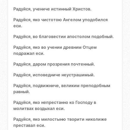
Радуйся, учениче истинный Христов.
Радуйся, яко чистотою Ангелом уподобился
еси.
Радуйся, во благовестии апостолом подобный.
Радуйся, яко во учении древним Отцем
подражал еси.
Радуйся, даром прозрения почтенный.
Радуйся, исповедниче неустрашимый.
Радуйся, подвижниче, великим преподобным
равный.
Радуйся, яко непрестанно ко Господу в
молитвах воздыхал еси.
Радуйся, яко милостыню творити николиже
преставал еси.