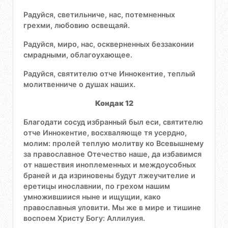
Радуйся, светильниче, нас, потемненных
грехми, любовию освещаяй.
Радуйся, миро, нас, оскверненных беззаконии
смрадными, облагоухающее.
Радуйся, святителю отче Иннокентие, теплый
молитвенниче о душах наших.
Кондак 12
Благодати сосуд избранный был еси, святителю
отче Иннокентие, восхваляюще тя усердно,
молим: пролей теплую молитву ко Всевышнему
за православное Отечество наше, да избавимся
от нашествия иноплеменных и междоусобных
браней и да изриновены будут лжеучителие и
еретицы инославнии, по грехом нашим
умножившиися ныне и ищущии, како
православныя уловити. Мы же в мире и тишине
воспоем Христу Богу: Аллилуия.