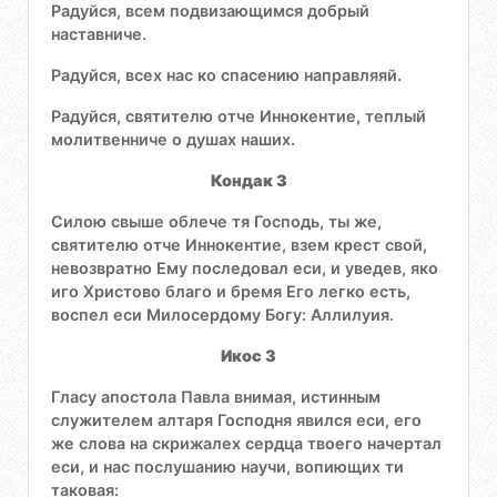
Радуйся, всем подвизающимся добрый
наставниче.
Радуйся, всех нас ко спасению направляяй.
Радуйся, святителю отче Иннокентие, теплый
молитвенниче о душах наших.
Кондак 3
Силою свыше облече тя Господь, ты же,
святителю отче Иннокентие, взем крест свой,
невозвратно Ему последовал еси, и уведев, яко
иго Христово благо и бремя Его легко есть,
воспел еси Милосердому Богу: Аллилуия.
Икос 3
Гласу апостола Павла внимая, истинным
служителем алтаря Господня явился еси, его
же слова на скрижалех сердца твоего начертал
еси, и нас послушанию научи, вопиющих ти
таковая: