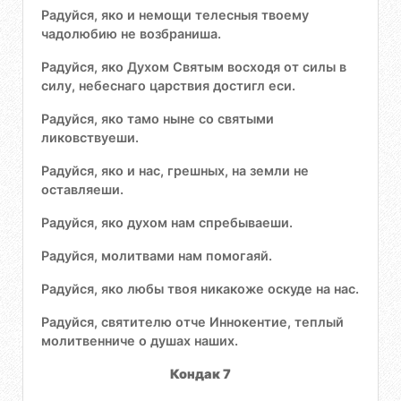
Радуйся, яко и немощи телесныя твоему
чадолюбию не возбраниша.
Радуйся, яко Духом Святым восходя от силы в
силу, небеснаго царствия достигл еси.
Радуйся, яко тамо ныне со святыми
ликовствуеши.
Радуйся, яко и нас, грешных, на земли не
оставляеши.
Радуйся, яко духом нам спребываеши.
Радуйся, молитвами нам помогаяй.
Радуйся, яко любы твоя никакоже оскуде на нас.
Радуйся, святителю отче Иннокентие, теплый
молитвенниче о душах наших.
Кондак 7