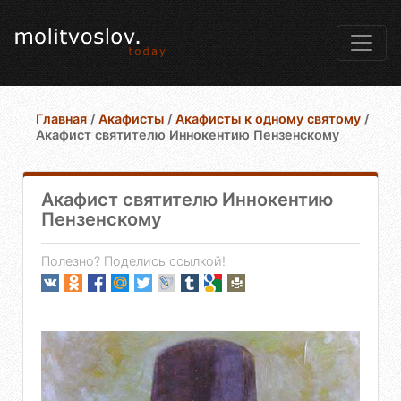
Главная
/
Акафисты
/
Акафисты к одному святому
/
Акафист святителю Иннокентию Пензенскому
Акафист святителю Иннокентию
Пензенскому
Полезно? Поделись ссылкой!