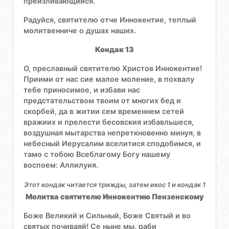
преизливающийся.
Радуйся, святителю отче Иннокентие, теплый
молитвенниче о душах наших.
Кондак 13
О, преславный святителю Христов Иннокентие!
Приими от нас сие малое моление, в похвалу
тебе приносимое, и избави нас
предстательством твоим от многих бед и
скорбей, да в житии сем временнем сетей
вражиих и прелести бесовския избавльшеся,
воздушная мытарства непреткновенно минуя, в
небесный Иерусалим вселитися сподобимся, и
тамо с тобою Всеблагому Богу нашему
воспоем: Аллилуия.
Этот кондак читается трижды, затем икос 1 и кондак 1
Молитва святителю Иннокентию Пензенскому
Боже Великий и Сильный, Боже Святый и во
святых почиваяй! Се ныне мы, раби