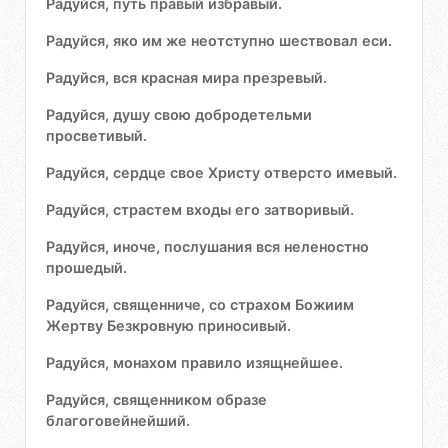
Радуйся, путь правый избравый.
Радуйся, яко им же неотступно шествовал еси.
Радуйся, вся красная мира презревый.
Радуйся, душу свою добродетельми
просветивый.
Радуйся, сердце свое Христу отверсто имевый.
Радуйся, страстем входы его затворивый.
Радуйся, иноче, послушания вся неленостно
прошедый.
Радуйся, священниче, со страхом Божиим
Жертву Безкровную приносивый.
Радуйся, монахом правило изящнейшее.
Радуйся, священником образе
благоговейнейший.