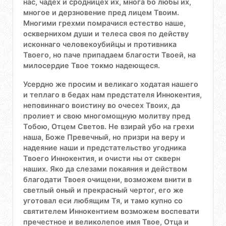
нас, чадех и сродницех их, многа бо любы их,
многое и дерзновение пред лицем Твоим.
Многими грехми помрачися естество наше,
осквернихом души и телеса своя по действу
исконнаго человекоубийцы и противника
Твоего, но паче припадаем благости Твоей, на
милосердие Твое токмо надеющеся.
Усердно же просим и великаго ходатая нашего
и теплаго в бедах нам предстателя Иннокентия,
неповиннаго воистину во очесех Твоих, да
пролиет и свою многомощную молитву пред
Тобою, Отцем Светов. Не взирай убо на грехи
наша, Боже Превечный, но призри на веру и
надеяние наши и предстательство угодника
Твоего Иннокентия, и очисти ны от скверн
наших. Яко да слезами покаяния и действом
благодати Твоея очищени, возможем внити в
светлый оный и прекрасный чертог, его же
уготовал еси любящим Тя, и тамо купно со
святителем Иннокентием возможем воспевати
пречестное и великолепое имя Твое, Отца и