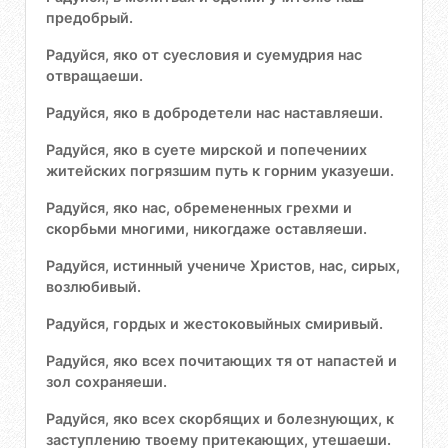
предобрый.
Радуйся, яко от суесловия и суемудрия нас
отвращаеши.
Радуйся, яко в добродетели нас наставляеши.
Радуйся, яко в суете мирской и попечениих
житейских погрязшим путь к горним указуеши.
Радуйся, яко нас, обремененных грехми и
скорбьми многими, никогдаже оставляеши.
Радуйся, истинный учениче Христов, нас, сирых,
возлюбивый.
Радуйся, гордых и жестоковыйных смиривый.
Радуйся, яко всех почитающих тя от напастей и
зол сохраняеши.
Радуйся, яко всех скорбящих и болезнующих, к
заступлению твоему притекающих, утешаеши.