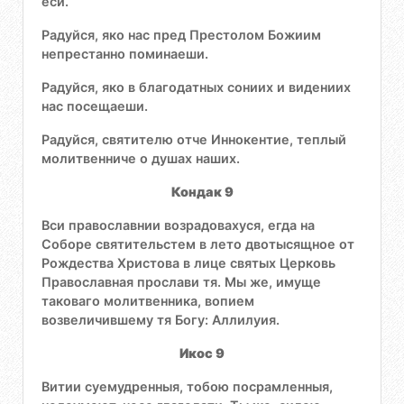
еси.
Радуйся, яко нас пред Престолом Божиим
непрестанно поминаеши.
Радуйся, яко в благодатных сониих и видениих
нас посещаеши.
Радуйся, святителю отче Иннокентие, теплый
молитвенниче о душах наших.
Кондак 9
Вси православнии возрадовахуся, егда на
Соборе святительстем в лето двотысящное от
Рождества Христова в лице святых Церковь
Православная прослави тя. Мы же, имуще
таковаго молитвенника, вопием
возвеличившему тя Богу: Аллилуия.
Икос 9
Витии суемудренныя, тобою посрамленныя,