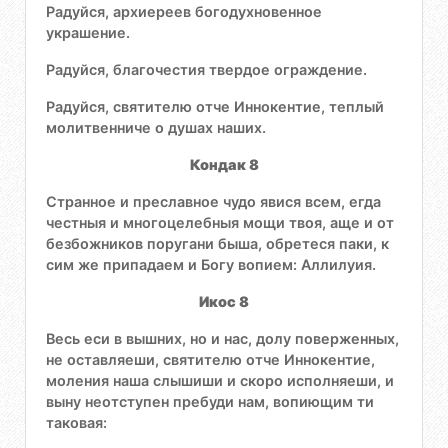
Радуйся, архиереев богодухновенное
украшение.
Радуйся, благочестия твердое ограждение.
Радуйся, святителю отче Иннокентие, теплый
молитвенниче о душах наших.
Кондак 8
Странное и преславное чудо явися всем, егда
честныя и многоцелебныя мощи твоя, аще и от
безбожников поругани быша, обретеся паки, к
сим же припадаем и Богу вопием: Аллилуия.
Икос 8
Весь еси в вышних, но и нас, долу поверженных,
не оставляеши, святителю отче Иннокентие,
моления наша слышиши и скоро исполняеши, и
выну неотступен пребуди нам, вопиющим ти
таковая: