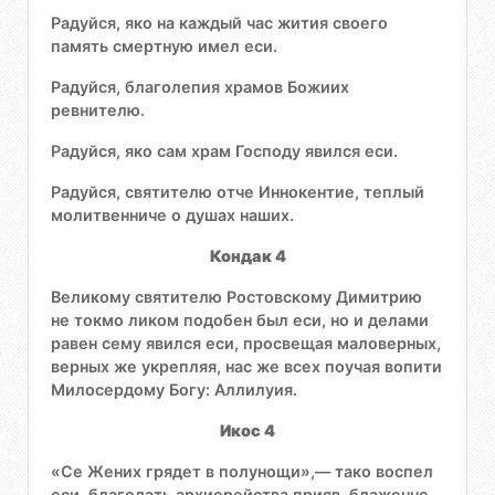
Радуйся, яко на каждый час жития своего
память смертную имел еси.
Радуйся, благолепия храмов Божиих
ревнителю.
Радуйся, яко сам храм Господу явился еси.
Радуйся, святителю отче Иннокентие, теплый
молитвенниче о душах наших.
Кондак 4
Великому святителю Ростовскому Димитрию
не токмо ликом подобен был еси, но и делами
равен сему явился еси, просвещая маловерных,
верных же укрепляя, нас же всех поучая вопити
Милосердому Богу: Аллилуия.
Икос 4
«Се Жених грядет в полунощи»,— тако воспел
еси, благодать архиерейства прияв, блаженне