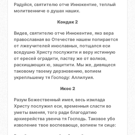
Радуйся, святителю отче Иннокентие, теплый
молитвенниче о душах наших.
Кондак 2
Видев, святителю отче Иннокентие, яко вера
православная во Отечестве нашем попирается
от лжеучителей инославных, потщался еси
вседушно Христу послужити и веру истинную
от ересей оградити, паству же от волков,
расхищающих ю, защитити. Мы же, дивящеся
таковому твоему дерзновению, вопием
укрепльшему тя Господу: Аллилуия.
Икос 2
Разум Божественный имея, весь измлада
Христу послужил еси, временныя сласти во
уметы вменяя, того ради благодатию
архиерейства увенча тя Господь. Таковое убо
изволение твое воспевающе, вопием ти сице: