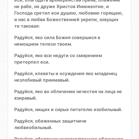
не рабе, но друже Христов Иннокентие, и
Господа сретил еси душею, любовию горящею,
и нас в любви Божественней укрепи, зовущих
ти таковая:
Радуйся, яко сила Божия совершися в
немощнем телеси твоем.
Радуйся, яко вси недуги со смирением
претерпел еси.
Радуйся, клеветы и осуждения яко младенец
незлобивый приимавый.
Радуйся, яко во обличении нечестия на лица не
взиравый.
Радуйся, нищих и сирых питателю изобильный.
Радуйся, обиженных защитниче
любвеобильный.
Радуйся, обидящих многомудренное обличение.