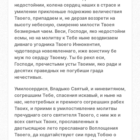
недостойнии, колена сердец наших в страсе и
умилении приклоньше подножию величествия
Твоего, припадаем и, не дерзая воззрети на
высоту небесную, смиренно милости Твоея
безмерныя чаем. Веси, Господи, яко недостойни
есмы, но на молитву к Тебе ныне воздвизаем
дивнаго угодника Твоего Иннокентия,
чудотворца новоявленнаго, иже воистину бе
муж по сердцу Твоему. Ты бо рекл еси,
Господи, пречистыми усты Твоими, яко ради и
десятих праведных не погубиши града
нечестивых.
Умилосердися, Владыко Святый, и ниневитяном,
согрешшим Тебе, спасения искавый, и ныне на
нас, непотребных и премного согрешших рабех
Твоих, и приими в умилостивление молитвы
пречуднаго сего святителя Твоего, с ним же и
всех святых Твоих, прославленных в
двотысящное лето преславнаго Воплощения
Твоего, да ходатайствуют сии пред Тобою о