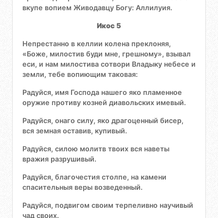
вкупе вопием Живодавцу Богу: Аллилуия.
Икос 5
Непрестанно в келлии колена преклоняя,
«Боже, милостив буди мне, грешному», взывал
еси, и нам милостива сотвори Владыку небесе и
земли, тебе вопиющим таковая:
Радуйся, имя Господа нашего яко пламенное
оружие противу козней диавольских имевый.
Радуйся, онаго силу, яко драгоценный бисер,
вся земная оставив, купивый.
Радуйся, силою молитв твоих вся наветы
вражия разрушивый.
Радуйся, благочестия столпе, на камени
спасительныя веры возведенный.
Радуйся, подвигом своим терпеливно научивый
чад своих.