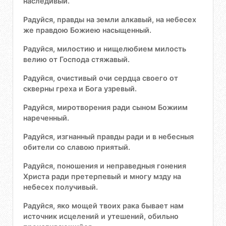
наследивый.
Радуйся, правды на земли алкавый, на небесех
же правдою Божиею насыщенный.
Радуйся, милостию и нищелюбием милость
велию от Господа стяжавый.
Радуйся, очистивый очи сердца своего от
скверны греха и Бога узревый.
Радуйся, миротворения ради сыном Божиим
нареченный.
Радуйся, изгнанный правды ради и в небесныя
обители со славою приятый.
Радуйся, поношения и неправедныя гонения
Христа ради претерпевый и многу мзду на
небесех получивый.
Радуйся, яко мощей твоих рака бывает нам
источник исцелений и утешений, обильно