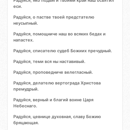
Радуйся, яко подвиги твоими край наш освятил
еси.
Радуйся, о пастве твоей предстателю
неусыпный.
Радуйся, помощниче наш во всяких бедах и
напастех.
Радуйся, списателю судеб Божиих пречудный.
Радуйся, теми вся ны наставивый.
Радуйся, проповедниче велегласный.
Радуйся, делателю вертограда Христова
премудрый.
Радуйся, верный и благий воине Царя
Небеснаго.
Радуйся, цевнице духовная, славу Божию
бряцающая.