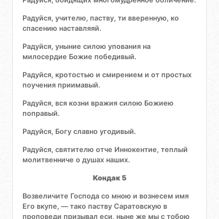
Радуйся, учителю, паству, ти вверенную, ко
спасению наставляяй.
Радуйся, уныние силою упования на
милосердие Божие победивый.
Радуйся, кротостью и смирением и от простых
поучения приимавый.
Радуйся, вся козни вражия силою Божиею
поправый.
Радуйся, Богу славно угодивый.
Радуйся, святителю отче Иннокентие, теплый
молитвенниче о душах наших.
Кондак 5
Возвеличите Господа со мною и вознесем имя
Его вкупе, — тако паству Саратовскую в
проповеди призывал еси, ныне же мы с тобою