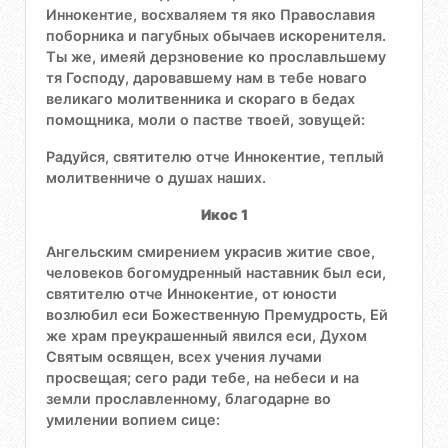
Иннокентие, восхваляем тя яко Православия
поборника и пагубных обычаев искоренителя.
Ты же, имеяй дерзновение ко прославльшему
тя Господу, даровавшему нам в тебе новаго
великаго молитвенника и скораго в бедах
помощника, моли о пастве твоей, зовущей:
Радуйся, святителю отче Иннокентие, теплый
молитвенниче о душах наших.
Икос 1
Ангельским смирением украсив житие свое,
человеков богомудренный наставник был еси,
святителю отче Иннокентие, от юности
возлюбил еси Божественную Премудрость, Ей
же храм преукрашенный явился еси, Духом
Святым освящен, всех учения лучами
просвещая; сего ради тебе, на небеси и на
земли прославленному, благодарне во
умилении вопием сице: