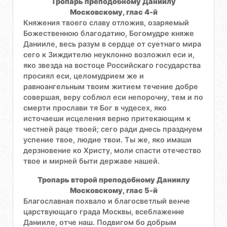
Тропарь преподобному Даниилу
Московскому, глас 4-й
Княжения твоего славу отложив, озаряемый
Божественною благодатию, Богомудре княже
Данииле, весь разум в сердце от суетнаго мира
сего к Зиждителю неуклонно возложил еси и,
яко звезда на востоце Российскаго государства
просиял еси, целомудрием же и
равноангельным твоим житием течение добре
совершая, веру соблюл еси непорочну, тем и по
смерти прослави тя Бог в чудесех, яко
источаеши исцеления верно притекающим к
честней раце твоей; сего ради днесь празднуем
успение твое, людие твои. Ты же, яко имаши
дерзновение ко Христу, моли спасти отечество
твое и мирней быти державе нашей.
Тропарь второй преподобному Даниилу
Московскому, глас 5-й
Благославная похвало и благосветлый венче
царствующаго града Москвы, всеблаженне
Данииле, отче наш. Подвигом бо добрым