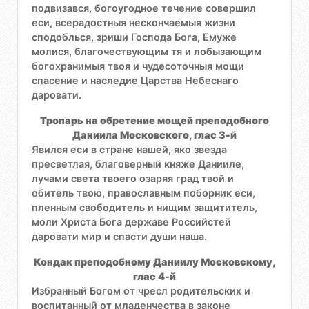
подвизався, богоугодное течение совершил
еси, всерадостныя нескончаемыя жизни
сподоблься, зриши Господа Бога, Емуже
молися, благочествующим тя и лобызающим
богохранимыя твоя и чудесоточныя мощи
спасение и наследие Царства Небеснаго
даровати.
Тропарь на обретение мощей преподобного
Даниила Московского, глас 3-й
Явился еси в стране нашей, яко звезда
пресветлая, благоверный княже Данииле,
лучами света твоего озаряя град твой и
обитель твою, православным поборник еси,
пленным свободитель и нищим защититель,
моли Христа Бога державе Российстей
даровати мир и спасти души наша.
Кондак преподобному Даниилу Московскому,
глас 4-й
Избранный Богом от чресл родительских и
воспитанный от младенчества в законе