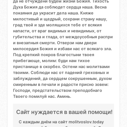
да не отчуждени будем жизни Божия. Тихость
Духа Божия да соблюдет сердца наша. Весна
покаяния да украсит дела наша. Княже
милостивый и щедрый, сохрани страну нашу,
град твой и зде молящихся тебе от всякия
напасти, от враг видимых и невидимых, от
губительства и глада, от междоусобныя распри
и внезапныя смерти. Отверзи нам двери
милосердия Божия и избави нас от всякаго зла.
Под крепкий покров благостыни твоея
прибегающе, молим: буди нам тихое
пристанище в скорбех. Остени нас молитвами
твоими. Соблюди нас от падений греховных и
заблуждений, да сердцем сокрушенным, духом
смиренным в печали и радости присно зовем:
Господи, предстательством преподобнаго
Твоего помилуй нас. Аминь.
Сайт нуждается в вашей помощи!
С каждым днём на сайт molitvoslov.today