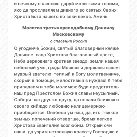
и вечному спасению даруй молитвами твоими,
яко да прославляем дивного во святых Своих
Христа Бога нашего во веки веков. Аминь.
Молитва третья преподобному Даниилу
Московскому
о спасении России
О угодниче Божий, святый благоверный княже
Данииле, сада Христова благовонный цвете,
Неба церковнаго кроткая звездо, земли нашея
небесный уме, града Москвы и державы нашея
мудрый здателю, теплый к Богу молитвенниче,
скорый в помощи, милостивый в нуждах! К тебе
припадаем и тебе молимся: буди предстатель
наш пред Престолом Божия славы неусыпный.
Собери нас друг ко другу, да печали ближняго
своего кийждо любовию нелицемерною
приобщается. Онебеси ум наш, да, иго тяжкое
земных попечений отвергше, бремя легкое
Христова Евангелия возлюбим. Открый очи
наши, да узрим нетленную красоту Господню и