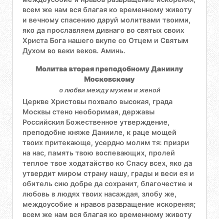
всем же нам вся благая ко временному животу
и вечному спасению даруй молитвами твоими,
яко да прославляем дивнаго во святых своих
Христа Бога нашего вкупе со Отцем и Святым
Духом во веки веков. Аминь.
Молитва вторая преподобному Даниилу
Московскому
о любви между мужем и женой
Церкве Христовы похвало высокая, града
Москвы стено необоримая, державы
Российския Божественное утверждение,
преподобне княже Данииле, к раце мощей
твоих притекающе, усердно молим тя: призри
на нас, память твою воспевающих, пролей
теплое твое ходатайство ко Спасу всех, яко да
утвердит миром страну нашу, грады и веси ея и
обитель сию добре да сохранит, благочестие и
любовь в людях твоих насаждая, злобу же,
междоусобие и нравов развращение искореняя;
всем же нам вся благая ко временному животу