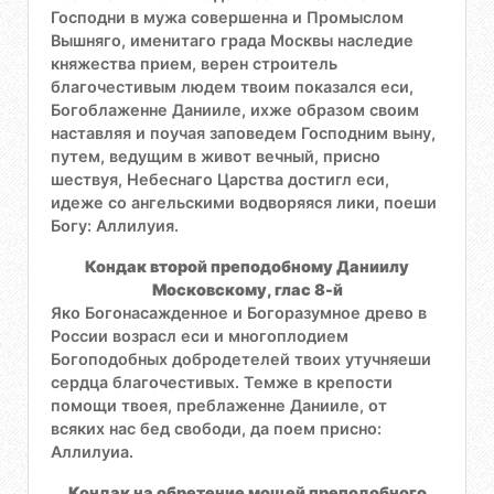
Господни в мужа совершенна и Промыслом
Вышняго, именитаго града Москвы наследие
княжества прием, верен строитель
благочестивым людем твоим показался еси,
Богоблаженне Данииле, ихже образом своим
наставляя и поучая заповедем Господним выну,
путем, ведущим в живот вечный, присно
шествуя, Небеснаго Царства достигл еси,
идеже со ангельскими водворяяся лики, поеши
Богу: Аллилуия.
Кондак второй преподобному Даниилу
Московскому, глас 8-й
Яко Богонасажденное и Богоразумное древо в
России возрасл еси и многоплодием
Богоподобных добродетелей твоих утучняеши
сердца благочестивых. Темже в крепости
помощи твоея, преблаженне Данииле, от
всяких нас бед свободи, да поем присно:
Аллилуиа.
Кондак на обретение мощей преподобного