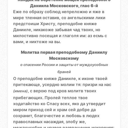
Даниила Московского, глас 6-й
Еже по образу соблюд непреложно и яже в
мире тленная оставив, со ангельскими лики
предстоиши Христу, преподобне княже
Данииле, никакоже забывая чад твоих, но
милостивно посещая и глаголя им: аз есмь с
вами, и никтоже на вы.
Молитва первая преподобному Даниилу
Московскому
о спасении России и защиты от муждоусобных
браней
О преподобне княже Данииле, к иконе твоей
притекающе, усердно молим тя: призри на нас
, с верою под кров молитв твоих
(имена)
прибегающих. Пролей теплое твое
ходатайство ко Спасу всех, яко да утвердит
миром приход сей и храм сей добре да
сохранит, благочестие и любовь в людех
православных насаждая, злобу же,
междоусобие и нравов развращение искореняя;