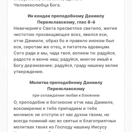
Человеколюбца Бога.
Ин кондак преподобному Даниилу
Переяславскому, глас 8-й
Невечерняго Света пресветлое светило, жития
чистотою просвещающее всех, явился еси,
отче Данииле, образ бо и правило иноком был
еси, сиротам же отец, и питатель вдовицам.
Сего ради и мы, чада твоя, вопием ти: радуйся,
радосте и венче наш; радуйся, многое имый к
Богу дерзновение; радуйся, граду нашему велие
утверждение.
Молитва преподобному Даниилу
Переяславскому
при охлаждении любви к ближним
О, преподобне и богоносне отче наш Данииле,
всесмиренно к тебе припадаем и тебе
молимся: не отступи от нас духом твоим, но
всегда поминай нас во святых и благоприятных
молитвах твоих ко Господу нашему Иисусу