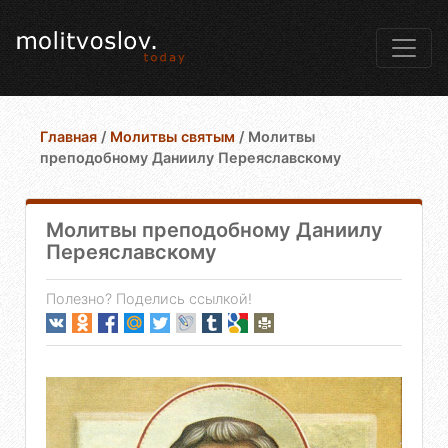
Главная
/
Молитвы святым
/
Молитвы
преподобному Даниилу Переяславскому
Молитвы преподобному Даниилу
Переяславскому
Полезно? Поделись ссылкой!