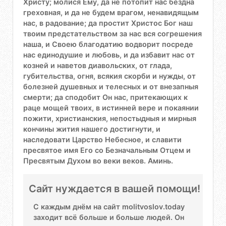
Христу; молися Ему, да не потопит нас бездна
греховная, и да не будем врагом, ненавидящым
нас, в радование; да простит Христос Бог наш
твоим предстательством за нас вся согрешения
наша, и Своею благодатию водворит посреде
нас единодушие и любовь, и да избавит нас от
козней и наветов диавольских, от глада,
губительства, огня, всякия скорби и нужды, от
болезней душевных и телесных и от внезапныя
смерти; да сподобит Он нас, притекающих к
раце мощей твоих, в истинней вере и покаянии
пожити, христианския, непостыдныя и мирныя
кончины жития нашего достигнути, и
наследовати Царство Небесное, и славити
пресвятое имя Его со Безначальным Отцем и
Пресвятым Духом во веки веков. Аминь.
Сайт нуждается в вашей помощи!
С каждым днём на сайт molitvoslov.today
заходит всё больше и больше людей. Он