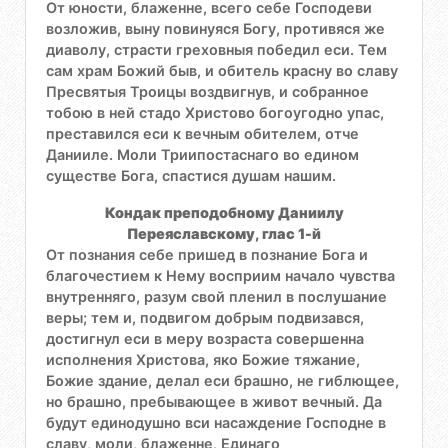
От юности, блаженне, всего себе Господеви
возложив, выну повинуяся Богу, противяся же
диаволу, страсти греховныя победил еси. Тем
сам храм Божий быв, и обитель красну во славу
Пресвятыя Троицы воздвигнув, и собранное
тобою в ней стадо Христово богоугодно упас,
преставился еси к вечным обителем, отче
Данииле. Моли Триипостаснаго во едином
существе Бога, спастися душам нашим.
Кондак преподобному Даниилу
Переяславскому, глас 1-й
От познания себе пришед в познание Бога и
благочестием к Нему восприим начало чувства
внутренняго, разум свой пленил в послушание
веры; тем и, подвигом добрым подвизався,
достигнул еси в меру возраста совершенна
исполнения Христова, яко Божие тяжание,
Божие здание, делал еси брашно, не гиблющее,
но брашно, пребывающее в живот вечный. Да
будут единодушно вси насаждение Господне в
славу, моли, блаженне, Единаго