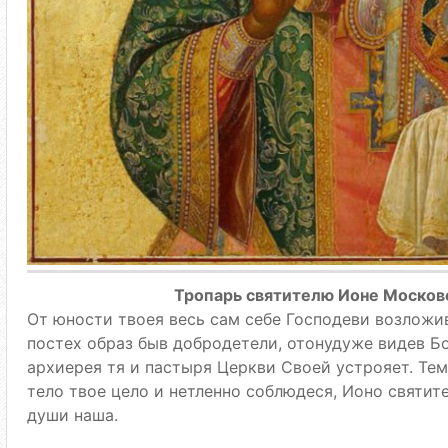
Тропарь святителю Ионе Московс
От юности твоея весь сам себе Господеви возложив,
постех образ быв добродетели, отонудуже видев Бо
архиерея тя и пастыря Церкви Своей устрояет. Те
тело твое цело и нетленно соблюдеся, Ионо святите
души наша.