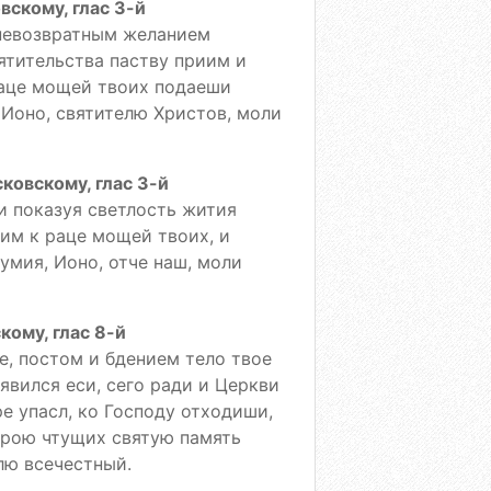
скому, глас 3-й
 невозвратным желанием
вятительства паству приим и
раце мощей твоих подаеши
 Ионо, святителю Христов, моли
ковскому, глас 3-й
и показуя светлость жития
им к раце мощей твоих, и
умия, Ионо, отче наш, моли
ому, глас 8-й
е, постом и бдением тело твое
явился еси, сего ради и Церкви
е упасл, ко Господу отходиши,
верою чтущих святую память
елю всечестный.