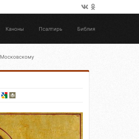
Каноны
Псалтирь
Библия
 Московскому