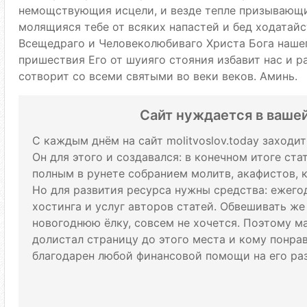
немощствующия исцели, и везде тепле призывающи
молящияся тебе от всяких напастей и бед ходатайс
Всещедраго и Человеколюбиваго Христа Бога нашег
пришествия Его от шуияго стояния избавит нас и 
сотворит со всеми святыми во веки веков. Аминь.
Сайт нуждается в ваше
С каждым днём на сайт molitvoslov.today заходи
Он для этого и создавался: в конечном итоге ст
полным в рунете собранием молитв, акафистов, 
Но для развития ресурса нужны средства: ежего
хостинга и услуг авторов статей. Обвешивать же
новогоднюю ёлку, совсем не хочется. Поэтому м
долистал страницу до этого места и кому понрави
благодарен любой финансовой помощи на его раз