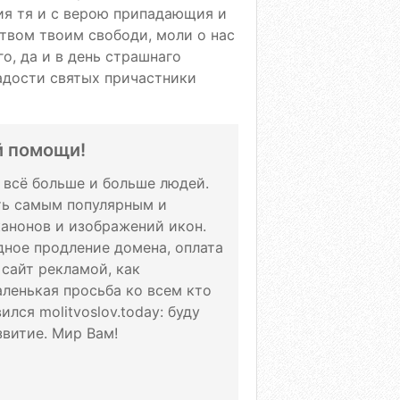
я тя и с верою припадающия и
твом твоим свободи, моли о нас
о, да и в день страшнаго
радости святых причастники
й помощи!
т всё больше и больше людей.
ать самым популярным и
канонов и изображений икон.
дное продление домена, оплата
 сайт рекламой, как
аленькая просьба ко всем кто
лся molitvoslov.today: буду
витие. Мир Вам!