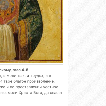
кому, глас 4-й
 в молитвах, и трудех, и в
г твое благое произволение,
мже и по преставлении честное
лю, моли Христа Бога, да спасет