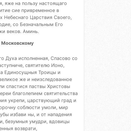
я, яже на пользу настоящаго
житие сие привременное в
х Небеснаго Царствия Своего,
рдие, со Безначальным Его
и веков. Аминь.
е Московскому
го Духа исполненная, Спасово со
аступниче, святителю Ионо,
ета Единосущныя Троицы и
 великое же и неизследованное
ли спастися паствы Христовы
иереи благолепием святительства
ния укрепи, царствующий град и
порочну соблюсти умоли, мир
убы избави ны, и от нападения
и, безумныя умудри, вдовицы
енныя возврати,