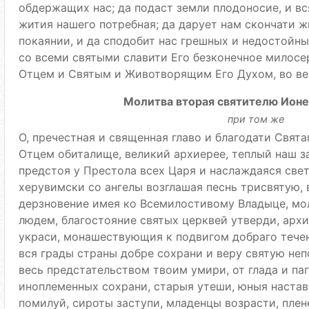
обдержащих нас; да подаст земли плодоносие, и вс
жития нашего потребная; да дарует нам скончати 
покаянии, и да сподобит нас грешных и недостойны
со всеми святыми славити Его безконечное милосе
Отцем и Святым и Животворящим Его Духом, во век
Молитва вторая святителю Ион
при том же
О, пречестная и священная главо и благодати Свята
Отцем обиталище, великий архиерее, теплый наш з
предстоя у Престола всех Царя и наслаждаяся св
херувимски со ангелы возглашая песнь трисвятую,
дерзновение имея ко Всемилостивому Владыце, мо
людем, благостояние святых церквей утверди, арх
украси, монашествующия к подвигом добраго тече
вся грады страны добре сохрани и веру святую не
весь предстательством твоим умири, от глада и паг
иноплеменных сохрани, старыя утеши, юныя настав
помилуй, сироты заступи, младенцы возрасти, плен