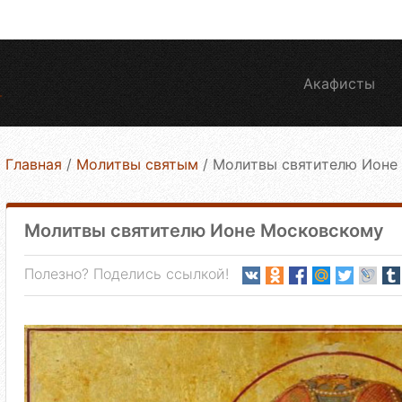
Акафисты
Главная
/
Молитвы святым
/
Молитвы святителю Ионе
Молитвы святителю Ионе Московскому
Полезно? Поделись ссылкой!