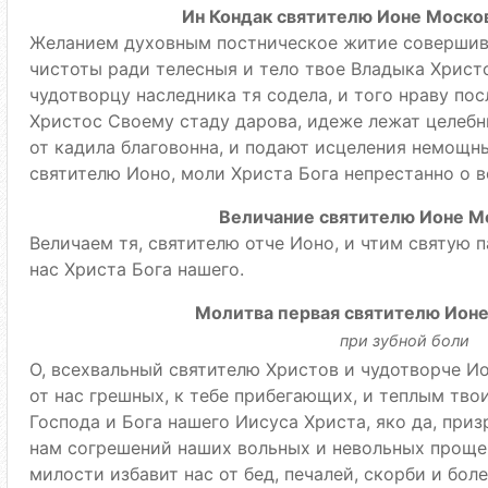
Ин Кондак святителю Ионе Москов
Желанием духовным постническое житие совершив 
чистоты ради телесныя и тело твое Владыка Христ
чудотворцу наследника тя содела, и того нраву пос
Христос Своему стаду дарова, идеже лежат целебн
от кадила благовонна, и подают исцеления немощ
святителю Ионо, моли Христа Бога непрестанно о в
Величание святителю Ионе М
Величаем тя, святителю отче Ионо, и чтим святую 
нас Христа Бога нашего.
Молитва первая святителю Ион
при зубной боли
О, всехвальный святителю Христов и чудотворче И
от нас грешных, к тебе прибегающих, и теплым тв
Господа и Бога нашего Иисуса Христа, яко да, приз
нам согрешений наших вольных и невольных прощен
милости избавит нас от бед, печалей, скорби и бол