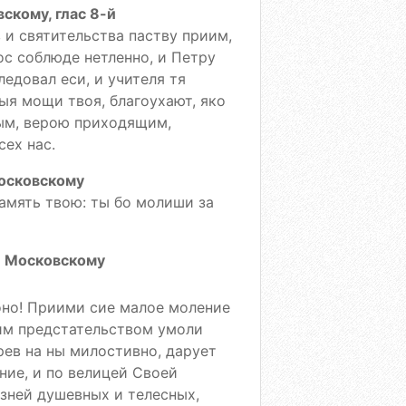
скому, глас 8-й
и святительства паству приим,
ос соблюде нетленно, и Петру
ледовал еси, и учителя тя
ыя мощи твоя, благоухают, яко
ным, верою приходящим,
сех нас.
осковскому
память твою: ты бо молиши за
е Московскому
оно! Приими сие малое моление
оим предстательством умоли
рев на ны милостивно, дарует
ие, и по велицей Своей
езней душевных и телесных,