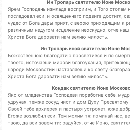
Ин Тропарь святителю Ионе Москов
Ярем Господень измлада восприим, и Того стопам
последовал еси, и освященнаго подвига достигл, с
чудес от Бога дары прият, с верою приходящим к 
различным недугом исцеление неоскудно, отче наш
Христа Бога даровати нам велию милость.
Ин Тропарь иной святителю Ионе Мос
Божественною благодатию просветився и по смерт
твоего, источаеши мирови благоухания, притекающ
народи Московстии наставляеши ко свету благораз
Христа Бога даровати нам велию милость.
Кондак святителю Ионе Московск
Яко от младенства Господеви поработив себе, мудр
удручая, темже сосуд чист и дом Духу Пресвятому 
Своей тебе архиерея и пастыря устрояет, юже добр
Егоже возлюбил еси. Тем молим тя: поминай нас, 
твою, да вси зовем ти: радуйся, отче Ионо, святит